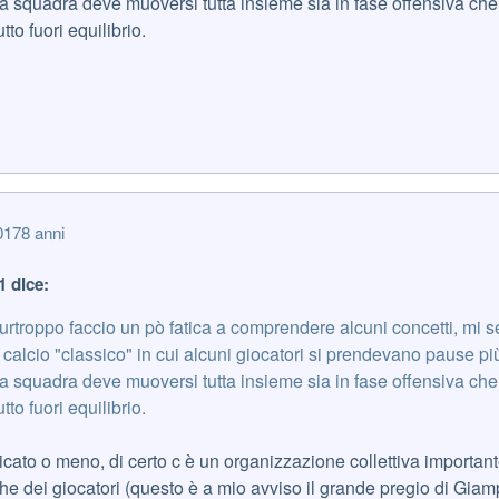
i la squadra deve muoversi tutta insieme sia in fase offensiva che
tto fuori equilibrio.
017
8 anni
 dice:
 purtroppo faccio un pò fatica a comprendere alcuni concetti, mi 
 calcio "classico" in cui alcuni giocatori si prendevano pause p
i la squadra deve muoversi tutta insieme sia in fase offensiva che
tto fuori equilibrio.
ticato o meno, di certo c è un organizzazione collettiva importan
che dei giocatori (questo è a mio avviso il grande pregio di Giam