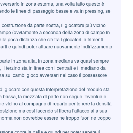
avversario in zona esterna, una volta fatto questo è
oprendo le linee di passaggio basse e va in pressing, se
i costruzione da parte nostra, il giocatore più vicino
trocampo (ovviamente a seconda della zona di campo in
alla poca distanza che c'è tra i giocatori, altrimenti
parti e quindi poter attuare nuovamente indirizzamento
i parte in zona alta, in zona mediana va quasi sempre
il terzino sta in linea con i centrali e il mediano da
renza sui cambi gioco avversari nel caso il possessore
di giocare con questa interpretazione del modulo sta
na bassa, la mezz'ala di parte non segue l'eventuale
ne vicino al compagno di reparto per tenere la densità
sizione ma cosi facendo si libera l'attacco alla sua
 norma non dovrebbe essere ne troppo fuori ne troppo
sione copre la palla e quindi per poter servire il