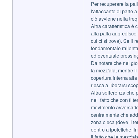
Per recuperare la pall
l'attaccante di parte 
ciò avviene nella treq
Altra caratteristica è
alla palla aggredisce
cui ci si trova). Se il
fondamentale rallenta
ed eventuale pressin
Da notare che nel gio
la mezz'ala, mentre il 
copertura interna alla
riesca a liberarsi sco
Altra sofferenza che 
nel fatto che con il 
movimento avversario 
centralmente che addi
zona cieca (dove il t
dentro a ipotetiche lin
Il fatto che la mezz'a