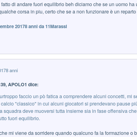
 fatto di andare fuori equilibrio beh diciamo che se un uomo ha un
ualche corsa in piu, certo che se a non funzionare è un reparto 
embre 2017
8 anni
da 11Marassi
017
8 anni
1:39, APOLO1 dice:
 purtroppo faccio un pò fatica a comprendere alcuni concetti, mi 
 calcio "classico" in cui alcuni giocatori si prendevano pause p
i la squadra deve muoversi tutta insieme sia in fase offensiva che
tto fuori equilibrio.
 che mi viene da sorridere quando qualcuno fa la formazione o