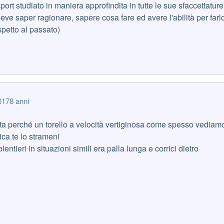
sport studiato in maniera approfindita in tutte le sue sfaccettatu
eve saper ragionare, sapere cosa fare ed avere l'abilità per farlo (
spetto al passato)
017
8 anni
a perché un torello a velocità vertiginosa come spesso vediamo f
ica te lo strameni
ntieri in situazioni simili era palla lunga e corrici dietro