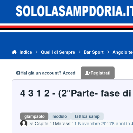
Vai al contenuto
Indice
Quelli di Sempre
Bar Sport
Angolo te
Hai già un account? Accedi
Registrati
4 3 1 2 - (2°Parte- fase 
giampaolo
modulo
tattica samp
Da
Ospite 11Marassi
11 Novembre 2017
8 anni
in