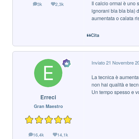
Il calcio ormai è uno 
3k
2,3k
messaggi
Reputazione
ignorani bla bla bla) d
aumentata o calata ri
Cita
Inviato
21 Novembre 2
La tecnica è aumentat
non hai qualità e tecn
Un tempo spesso e vole
Erreci
Gran Maestro
16,4k
14,1k
messaggi
Reputazione