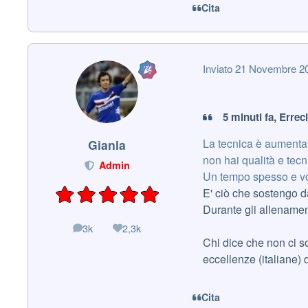
Cita
Inviato
21 Novembre 2
5 minuti fa, Erreci
La tecnica è aumentat
Gianla
non hai qualità e tecn
Admin
Un tempo spesso e vole
E' ciò che sostengo 
Durante gli allenament
3k
2,3k
messaggi
Reputazione
Chi dice che non ci so
eccellenze (italiane) 
Cita