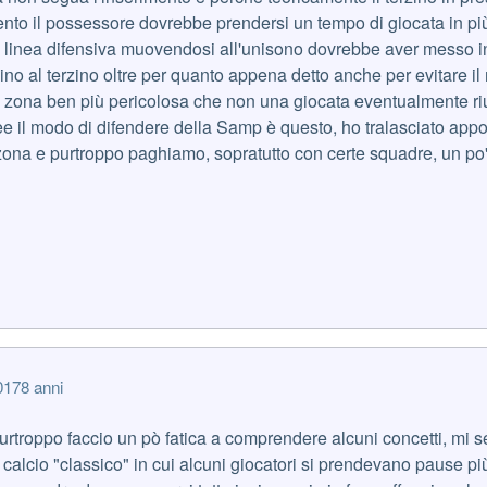
to il possessore dovrebbe prendersi un tempo di giocata in più (
 linea difensiva muovendosi all'unisono dovrebbe aver messo in fu
cino al terzino oltre per quanto appena detto anche per evitare 
a zona ben più pericolosa che non una giocata eventualmente rius
nee il modo di difendere della Samp è questo, ho tralasciato app
 zona e purtroppo paghiamo, sopratutto con certe squadre, un po' 
017
8 anni
 purtroppo faccio un pò fatica a comprendere alcuni concetti, mi 
 calcio "classico" in cui alcuni giocatori si prendevano pause p