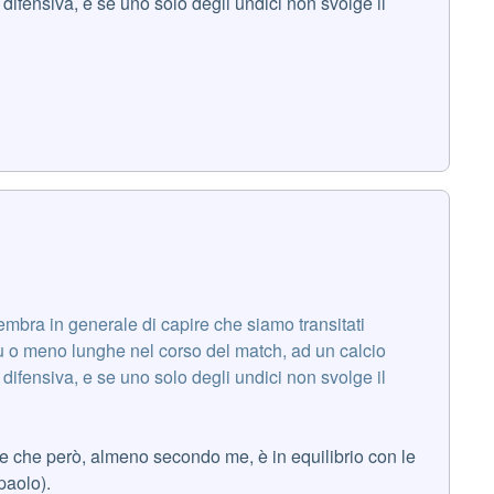
 difensiva, e se uno solo degli undici non svolge il
sembra in generale di capire che siamo transitati
iù o meno lunghe nel corso del match, ad un calcio
 difensiva, e se uno solo degli undici non svolge il
te che però, almeno secondo me, è in equilibrio con le
paolo).