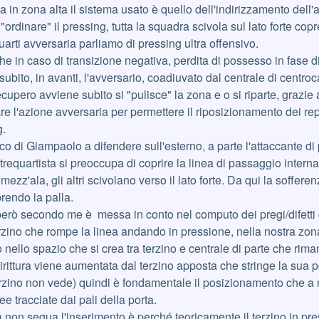
a in zona alta il sistema usato è quello dell'indirizzamento dell'
a "ordinare" il pressing, tutta la squadra scivola sul lato forte c
uarti avversaria parliamo di pressing ultra offensivo.
 che in caso di transizione negativa, perdita di possesso in fase d
 subito, in avanti, l'avversario, coadiuvato dal centrale di cen
 recupero avviene subito si "pulisce" la zona e o si riparte, grazie 
re l'azione avversaria per permettere il riposizionamento dei re
g.
co di Giampaolo a difendere sull'esterno, a parte l'attaccante d
trequartista si preoccupa di coprire la linea di passaggio interna, 
 mezz'ala, gli altri scivolano verso il lato forte. Da qui la soffe
prendo la palla.
però secondo me è messa in conto nel computo dei pregi/difetti 
terzino che rompe la linea andando in pressione, nella nostra zo
nello spazio che si crea tra terzino e centrale di parte che rima
rittura viene aumentata dal terzino apposta che stringe la sua po
erzino non vede) quindi è fondamentale il posizionamento che a
ee tracciate dai pali della porta.
la non segua l'inserimento è perché teoricamente il terzino in pres