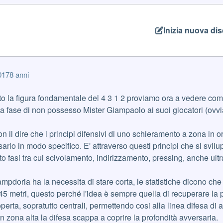
Inizia nuova di
017
8 anni
to la figura fondamentale del 4 3 1 2 proviamo ora a vedere come
 la fase di non possesso Mister Giampaolo ai suoi giocatori (o
il dire che i principi difensivi di uno schieramento a zona in or
sario in modo specifico. E' attraverso questi principi che si svi
to fasi tra cui scivolamento, indirizzamento, pressing, anche ultr
Sampdoria ha la necessita di stare corta, le statistiche dicono che
 45 metri, questo perché l'idea è sempre quella di recuperare la pa
operta, sopratutto centrali, permettendo cosi alla linea difesa d
in zona alta la difesa scappa a coprire la profondità avversaria.