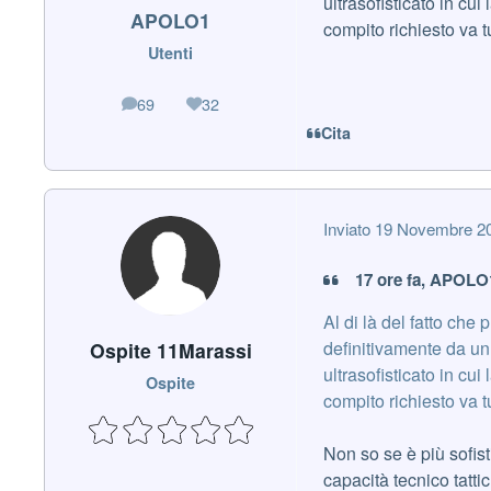
ultrasofisticato in cu
APOLO1
compito richiesto va tu
Utenti
69
32
messaggi
Reputazione
Cita
Inviato
19 Novembre 2
17 ore fa, APOLO1
Al di là del fatto che
definitivamente da un
Ospite 11Marassi
ultrasofisticato in cu
Ospite
compito richiesto va tu
Non so se è più sofis
capacità tecnico tatti