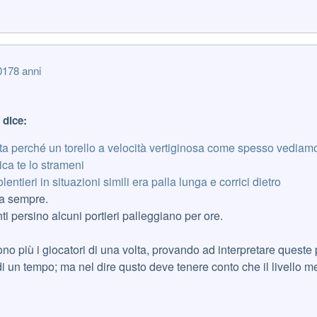
017
8 anni
 dice:
a perché un torello a velocità vertiginosa come spesso vediamo f
ica te lo strameni
ntieri in situazioni simili era palla lunga e corrici dietro
da sempre.
i persino alcuni portieri palleggiano per ore.
no più i giocatori di una volta, provando ad interpretare queste 
di un tempo; ma nel dire qusto deve tenere conto che il livello me