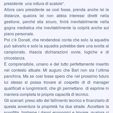
presidente una rottura di scatole".
Allora caro presidente se così fosse, prenda anche lei le
distanze, qualora lei non abbia interessi diretti nella
gestione, perché stia sicuro, finirà inevitabilmente nella
gogna mediatica che inevitabilmente la colpirà anche sul
piano personale.
Poi c’è Donati, che rendendosi conta che solo la squadra
può salvarlo e solo la squadra potrebbe dare una svolta al
campionato, rilascia dichiarazioni ovvie, logiche e di
circostanza.
È comprensibile, umano e del tutto perfettamente inserito
nel contesto attuale. Mi auguro che Bari non sia l’ultima
panchina. Ma se cosi fosse spero che nel prossimo futuro
lui stesso si possa trovare al cospetto di di manager
qualificati e lungimiranti, che gli permettano di esprime in
maniera completa le proprie capacità di tecnico.
Gli scenari: preso atto del fallimento tecnico e finanziario di
questa avventura la proprietà ha due strade. Accettare la
sconfitta, limitarne i danni economici e trovare, qualora ci