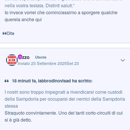
nella vostra testata. Distinti saluti.”
Io invece vorrei che cominciassimo a sporgere qualche
querela anche qui
Cita
Author stats
razzo
Utente
Inviato
23 Settembre 2025
Set 23
18 minuti fa, labbrodinovisad ha scritto:
I nostri sono troppo impegnati a rivendicarsi come custodi
della Sampdoria per occuparsi dei nemici della Sampdoria
stessa
Straquoto convintamente. Uno dei tanti corto-circuiti di cui
si è già detto.