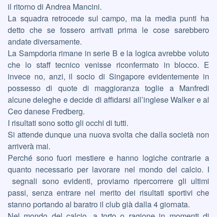
il ritorno di Andrea Mancini.
La squadra retrocede sul campo, ma la media punti ha
detto che se fossero arrivati prima le cose sarebbero
andate diversamente.
La Sampdoria rimane in serie B e la logica avrebbe voluto
che lo staff tecnico venisse riconfermato in blocco. E
invece no, anzi, il socio di Singapore evidentemente in
possesso di quote di maggioranza toglie a Manfredi
alcune deleghe e decide di affidarsi all’inglese Walker e al
Ceo danese Fredberg.
I risultati sono sotto gli occhi di tutti.
Si attende dunque una nuova svolta che dalla società non
arriverà mai.
Perché sono fuori mestiere e hanno logiche contrarie a
quanto necessario per lavorare nel mondo del calcio. I
segnali sono evidenti, proviamo ripercorrere gli ultimi
passi, senza entrare nel merito dei risultati sportivi che
stanno portando al baratro il club già dalla 4 giornata.
Nel mondo del calcio, a torto o ragione in momenti di