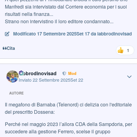
Manfredi sia intervistato dal Corriere economia per i suoi
risultati nella finanza...
Strano non intervistino il loro editore condannato...
Modificato
17 Settembre 2025
Set 17
da labbrodinovisad
Cita
1
Author stats
labbrodinovisad
Mod
Inviato
22 Settembre 2025
Set 22
AUTORE
Il megafono di Barnaba (Telenord) ci delizia con l'editoriale
del prescritto Dossena:
Perché nel maggio 2023 l’allora CDA della Sampdoria, per
succedere alla gestione Ferrero, scelse il gruppo