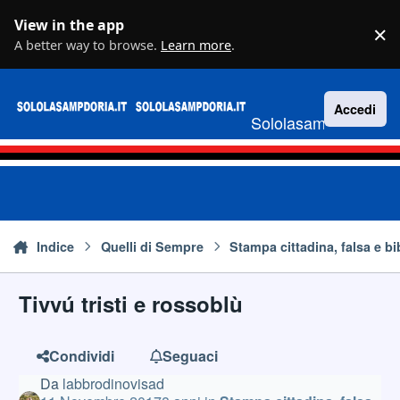
Vai al contenuto
View in the app
×
D
A better way to browse.
Learn more
.
Accedi
Sololasampdoria.it
Indice
Quelli di Sempre
Stampa cittadina, falsa e bi
Tivvú tristi e rossoblù
Condividi
Seguaci
Da
labbrodinovisad