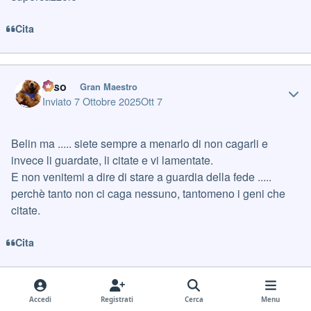
Cita
Author stats
orso
Gran Maestro
Inviato
7 Ottobre 2025
Ott 7
Belin ma ..... siete sempre a menarlo di non cagarli e
invece li guardate, li citate e vi lamentate.
E non venitemi a dire di stare a guardia della fede .....
perchè tanto non ci caga nessuno, tantomeno i geni che
citate.
Cita
Author stats
Erreci
Gran Maestro
Accedi
Registrati
Cerca
Menu