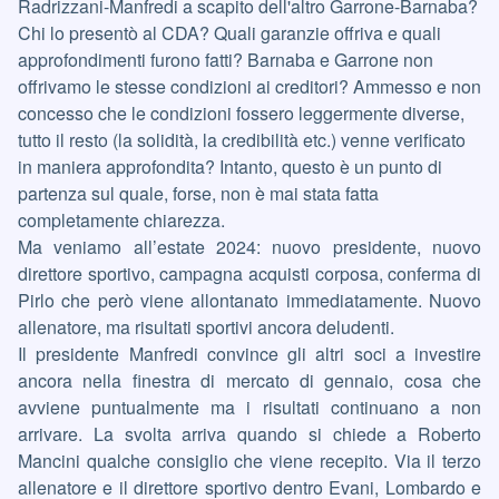
Radrizzani-Manfredi a scapito dell'altro Garrone-Barnaba?
Chi lo presentò al CDA? Quali garanzie offriva e quali
approfondimenti furono fatti? Barnaba e Garrone non
offrivamo le stesse condizioni ai creditori? Ammesso e non
concesso che le condizioni fossero leggermente diverse,
tutto il resto (la solidità, la credibilità etc.) venne verificato
in maniera approfondita? Intanto, questo è un punto di
partenza sul quale, forse, non è mai stata fatta
completamente chiarezza.
Ma veniamo all’estate 2024: nuovo presidente, nuovo
direttore sportivo, campagna acquisti corposa, conferma di
Pirlo che però viene allontanato immediatamente. Nuovo
allenatore, ma risultati sportivi ancora deludenti.
Il presidente Manfredi convince gli altri soci a investire
ancora nella finestra di mercato di gennaio, cosa che
avviene puntualmente ma i risultati continuano a non
arrivare. La svolta arriva quando si chiede a Roberto
Mancini qualche consiglio che viene recepito. Via il terzo
allenatore e il direttore sportivo dentro Evani, Lombardo e