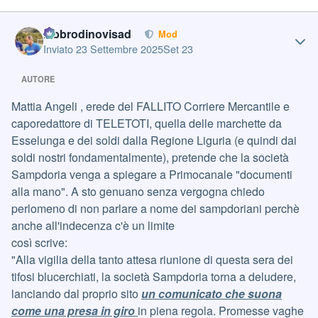
Author stats
labbrodinovisad
Mod
Inviato
23 Settembre 2025
Set 23
AUTORE
Mattia Angeli , erede del FALLITO Corriere Mercantile e
caporedattore di TELETOTI, quella delle marchette da
Esselunga e dei soldi dalla Regione Liguria (e quindi dai
soldi nostri fondamentalmente), pretende che la società
Sampdoria venga a spiegare a Primocanale "documenti
alla mano". A sto genuano senza vergogna chiedo
perlomeno di non parlare a nome dei sampdoriani perchè
anche all'indecenza c'è un limite
così scrive:
"Alla vigilia della tanto attesa riunione di questa sera dei
tifosi blucerchiati, la società Sampdoria torna a deludere,
lanciando dal proprio sito
un comunicato che suona
come una presa in giro
in piena regola. Promesse vaghe