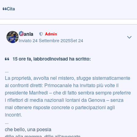
Cita
Author stats
Gianla
Admin
Inviato
24 Settembre 2025
Set 24
15 ore fa, labbrodinovisad ha scritto:
...
La proprietà, avvolta nel mistero, sfugge sistematicamente
ai confronti diretti: Primocanale ha invitato più volte il
presidente Manfredi – che di fatto sembra sempre preferire
i riflettori di media nazionali lontani da Genova – senza
mai ottenere risposte concrete o partecipazioni agli
incontri.
...
che bello, una poesia
dillo alla mamma, dillo all'avvocato