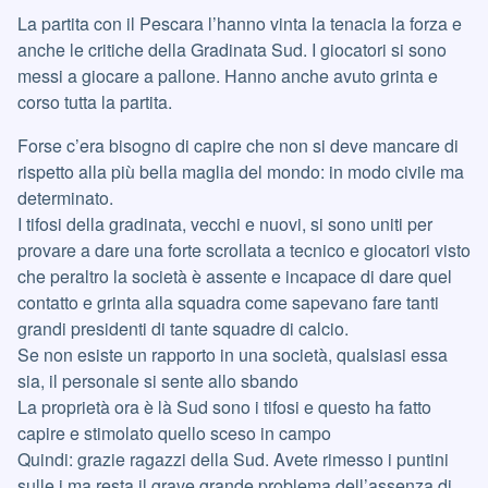
La partita con il Pescara l’hanno vinta la tenacia la forza e
anche le critiche della Gradinata Sud. I giocatori si sono
messi a giocare a pallone. Hanno anche avuto grinta e
corso tutta la partita.
Forse c’era bisogno di capire che non si deve mancare di
rispetto alla più bella maglia del mondo: in modo civile ma
determinato.
I tifosi della gradinata, vecchi e nuovi, si sono uniti per
provare a dare una forte scrollata a tecnico e giocatori visto
che peraltro la società è assente e incapace di dare quel
contatto e grinta alla squadra come sapevano fare tanti
grandi presidenti di tante squadre di calcio.
Se non esiste un rapporto in una società, qualsiasi essa
sia, il personale si sente allo sbando
La proprietà ora è là Sud sono i tifosi e questo ha fatto
capire e stimolato quello sceso in campo
Quindi: grazie ragazzi della Sud. Avete rimesso i puntini
sulle i ma resta il grave grande problema dell’assenza di