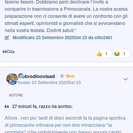
faremo tesoro. Dobbiamo però declinare l’invito a
comparire in trasmissione a Primocanale. La nostra scarsa
preparazione non ci consente di avere un confronto con gli
stimati esperti, opinionisti e giornalisti che si avvicendano
nella vostra testata. Distinti saluti.”
Modificato
23 Settembre 2025
Set 23
da cillo2461
Cita
1
1
Author stats
labbrodinovisad
Mod
Inviato
23 Settembre 2025
Set 23
AUTORE
27 minuti fa, razzo ha scritto:
Allora , non piu' tardi di dieci secondi fa la pagina sportiva
di primocanile intimava per non dire minacciava "la
proprieta'" (che probabilmente non hanno ancora capito