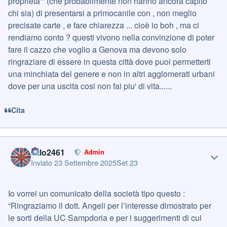
proprieta'" (che probabilmente non hanno ancora capito
chi sia) di presentarsi a primocanile con , non meglio
precisate carte , e fare chiarezza ... cioè io boh , ma ci
rendiamo conto ? questi vivono nella convinzione di poter
fare il cazzo che voglio a Genova ma devono solo
ringraziare di essere in questa città dove puoi permetterti
una minchiata del genere e non in altri agglomerati urbani
dove per una uscita cosi non fai piu' di vita......
Cita
Author stats
cillo2461
Admin
Inviato
23 Settembre 2025
Set 23
Io vorrei un comunicato della società tipo questo :
“Ringraziamo il dott. Angeli per l’interesse dimostrato per
le sorti della UC Sampdoria e per i suggerimenti di cui