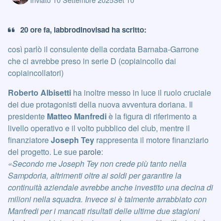
20 ore fa, labbrodinovisad ha scritto:
così parlò il consulente della cordata Barnaba-Garrone
che ci avrebbe preso in serie D (copiaincollo dai
copiaincollatori)
Roberto Albisetti
ha inoltre messo in luce il ruolo cruciale
dei due protagonisti della nuova avventura doriana. Il
presidente
Matteo Manfredi
è la figura di riferimento a
livello operativo e il volto pubblico del club, mentre il
finanziatore
Joseph Tey
rappresenta il motore finanziario
del progetto. Le sue
parole
:
«Secondo me Joseph Tey non crede più tanto nella
Sampdoria, altrimenti oltre ai soldi per garantire la
continuità aziendale avrebbe anche investito una decina di
milioni nella squadra. Invece si è talmente arrabbiato con
Manfredi per i mancati risultati delle ultime due stagioni