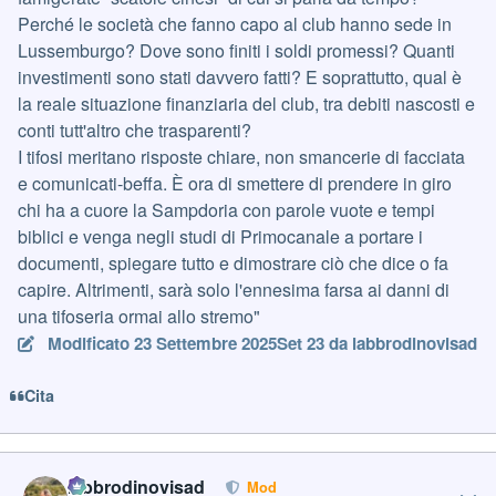
Perché le società che fanno capo al club hanno sede in
Lussemburgo? Dove sono finiti i soldi promessi? Quanti
investimenti sono stati davvero fatti? E soprattutto, qual è
la reale situazione finanziaria del club, tra debiti nascosti e
conti tutt'altro che trasparenti?
I tifosi meritano risposte chiare, non smancerie di facciata
e comunicati-beffa. È ora di smettere di prendere in giro
chi ha a cuore la Sampdoria con parole vuote e tempi
biblici e venga negli studi di Primocanale a portare i
documenti, spiegare tutto e dimostrare ciò che dice o fa
capire. Altrimenti, sarà solo l'ennesima farsa ai danni di
una tifoseria ormai allo stremo"
Modificato
23 Settembre 2025
Set 23
da labbrodinovisad
Cita
Author stats
labbrodinovisad
Mod