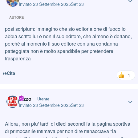
Inviato
23 Settembre 2025
Set 23
AUTORE
post scriptum: immagino che sto editorialone di fuoco lo
abbia scritto lui e non il suo editore, che almeno è doriano,
perchè al momento il suo editore con una condanna
patteggiata non è molto spendibile per pretendere
trasparenza
Cita
1
Author stats
razzo
Utente
Inviato
23 Settembre 2025
Set 23
Allora , non piu' tardi di dieci secondi fa la pagina sportiva
di primocanile intimava per non dire minacciava "la