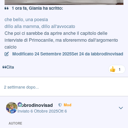
1 ora fa, Gianla ha scritto:
che bello, una poesia
dillo alla mamma, dillo all'avvocato
Che poi ci sarebbe da aprire anche il capitolo delle
interviste di Primocanile, ma sforeremmo dall'argomento
calcio
Modificato
24 Settembre 2025
Set 24
da labbrodinovisad
Cita
1
2 settimane dopo...
Author stats
labbrodinovisad
Mod
Inviato
6 Ottobre 2025
Ott 6
AUTORE