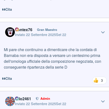
Cita
Author stats
Pontex76
Gran Maestro
Inviato
22 Settembre 2025
Set 22
Mi pare che continuino a dimenticare che la cordata di
Barnaba non era disposta a versare un centesimo prima
dell'omologa ufficiale della composizione negoziata, con
conseguente ripartenza della serie D
Cita
3
Author stats
cillo2461
Admin
Inviato
22 Settembre 2025
Set 22