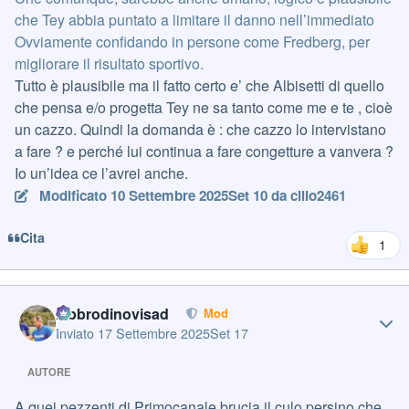
che Tey abbia puntato a limitare il danno nell’immediato
Ovviamente confidando in persone come Fredberg, per
migliorare il risultato sportivo.
Tutto è plausibile ma il fatto certo e’ che Albisetti di quello
che pensa e/o progetta Tey ne sa tanto come me e te , cioè
un cazzo. Quindi la domanda è : che cazzo lo intervistano
a fare ? e perché lui continua a fare congetture a vanvera ?
Io un’idea ce l’avrei anche.
Modificato
10 Settembre 2025
Set 10
da cillo2461
Cita
1
Author stats
labbrodinovisad
Mod
Inviato
17 Settembre 2025
Set 17
AUTORE
A quei pezzenti di Primocanale brucia il culo persino che