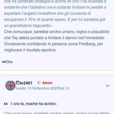
che ha cambiato strategia e anche se non l’ha illustrata è
evidente che l’obiettivo ora è soltanto limitare le perdite e
aspettare l’angelo investitore che gli consenta di
recuperare il 70% di quanto speso. E per lui sarebbe già
un grandissimo traguardo»
.
Che comunque, sarebbe anche umano, logico e plausibile
che Tey abbia puntato a limitare il danno nell’immediato
Ovviamente confidando in persone come Fredberg, per
migliorare il risultato sportivo.
Cita
Author stats
cillo2461
Admin
Inviato
10 Settembre 2025
Set 10
1 ora fa, mache ha scritto:
Che comunque, sarebbe anche umano, logico e plausibile