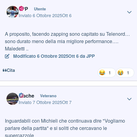
Author stats
JPP
Utente
Inviato
6 Ottobre 2025
Ott 6
A proposito, facendo zapping sono capitato su Telenord…
sono durato meno della mia migliore performance….
Maledetti ..
Modificato
6 Ottobre 2025
Ott 6
da JPP
Cita
1
1
Author stats
mache
Veterano
Inviato
7 Ottobre 2025
Ott 7
Inguardabili con Michieli che continuava dire "Vogliamo
parlare della partita" e si soliti che cercavano le
supercazzole