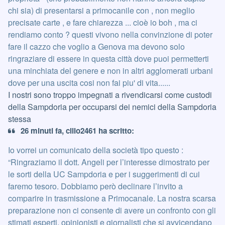
chi sia) di presentarsi a primocanile con , non meglio
precisate carte , e fare chiarezza ... cioè io boh , ma ci
rendiamo conto ? questi vivono nella convinzione di poter
fare il cazzo che voglio a Genova ma devono solo
ringraziare di essere in questa città dove puoi permetterti
una minchiata del genere e non in altri agglomerati urbani
dove per una uscita cosi non fai piu' di vita......
I nostri sono troppo impegnati a rivendicarsi come custodi
della Sampdoria per occuparsi dei nemici della Sampdoria
stessa
26 minuti fa, cillo2461 ha scritto:
Io vorrei un comunicato della società tipo questo :
“Ringraziamo il dott. Angeli per l’interesse dimostrato per
le sorti della UC Sampdoria e per i suggerimenti di cui
faremo tesoro. Dobbiamo però declinare l’invito a
comparire in trasmissione a Primocanale. La nostra scarsa
preparazione non ci consente di avere un confronto con gli
stimati esperti, opinionisti e giornalisti che si avvicendano