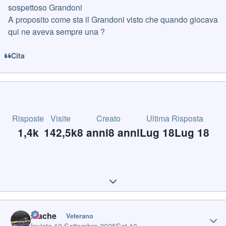
sospettoso Grandoni
A proposito come sta il Grandoni visto che quando giocava
qui ne aveva sempre una ?
Cita
Risposte
Visite
Creato
Ultima Risposta
1,4k
142,5k
8 anni
8 anni
Lug 18
Lug 18
Expand topic overview
Author stats
mache
Veterano
Inviato
10 Settembre 2025
Set 10