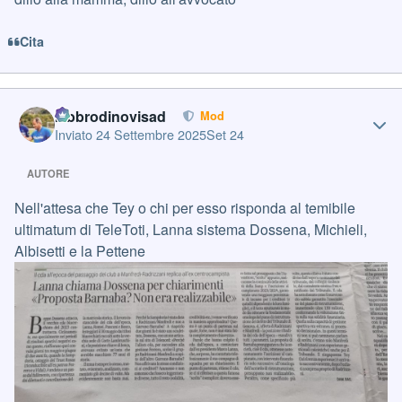
Cita
Author stats
labbrodinovisad
Mod
Inviato
24 Settembre 2025
Set 24
AUTORE
Nell'attesa che Tey o chi per esso risponda al temibile
ultimatum di TeleToti, Lanna sistema Dossena, Michieli,
Albisetti e la Pettene