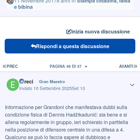
11 Novembre 2017
8 anni
in
Stampa cittadina, falsa
e bibina
Inizia nuova discussione
Rispondi a questa discussione
PRIMA PAGINA
U
PREC
PAGINA 49 DI 57
AVANTI
Author stats
Erreci
Gran Maestro
Inviato
10 Settembre 2025
Set 10
Informazione per Grandoni che manifestava dubbi sulla
condizione fisica di Dennis Hadžikadunić: sta bene e si
allena regolarmente in gruppo, ieri schierato in partitella
nella posizione di difensore centrale in una difesa a 4.
Qualcuno se può lo faccia sapere al dubbioso e