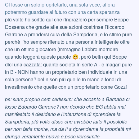
Ci fosse un solo proprietario, una sola voce, allora
potremmo guardare al futuro con una certa speranza
più volte ho scritto qui che ringrazierò per sempre Beppe
Dossena che grazie alle sue azioni costrinse Riccardo
Garrone a prendersi cura della Sampdoria, e lo stimo pure
perchè l'ho sempre ritenuto una persona intelligente oltre
che un ottimo giocatore (immagino Labbro inorridire
quando leggerà queste parole
, però belin qui Beppe
😆
dici una cazzata: quante società in serie A - e magari pure
in B - NON hanno un proprietario ben individuale in una
sola persona? belin son più quelle in mano a fondi di
investimento che quelle con un proprietario come Gozzi
ps: siam proprio certi certissimi che accanto a Barnaba ci
fosse Edoardo Garrone? non ricordo che EG abbia mai
manifestato il desiderio e l'intenzione di riprendere la
Sampdoria, più volte disse che avrebbe fatto il possibile
per non farla morire, ma da lì a riprenderne la proprietà mi
giunge veramente nuova e poco verosimile