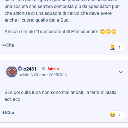
una società che sembra composta più da speculatori puri
che azionisti di una squadra di calcio che deve avere
anche il cuore: quello della Sud.
Articolo firmato "I sampdoriani di Primocanale"
🙄
🙄
🙄
Cita
1
Author stats
cillo2461
Admin
Inviato
6 Ottobre 2025
Ott 6
Si e poi sulla luna non sono mai andati, la terra è’ piatta
ecc ecc
Cita
1