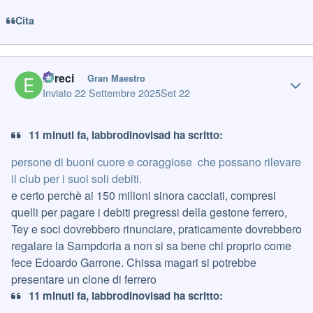
Cita
Author stats
Erreci
Gran Maestro
Inviato
22 Settembre 2025
Set 22
11 minuti fa, labbrodinovisad ha scritto:
persone di buoni cuore e coraggiose che possano rilevare
il club per i suoi soli debiti.
e certo perchè ai 150 milioni sinora cacciati, compresi
quelli per pagare i debiti pregressi della gestone ferrero,
Tey e soci dovrebbero rinunciare, praticamente dovrebbero
regalare la Sampdoria a non si sa bene chi proprio come
fece Edoardo Garrone. Chissa magari si potrebbe
presentare un clone di ferrero
11 minuti fa, labbrodinovisad ha scritto: