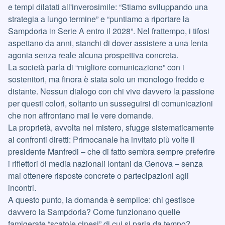
e tempi dilatati all'inverosimile: “Stiamo sviluppando una
strategia a lungo termine” e “puntiamo a riportare la
Sampdoria in Serie A entro il 2028”. Nel frattempo, i tifosi
aspettano da anni, stanchi di dover assistere a una lenta
agonia senza reale alcuna prospettiva concreta.
La società parla di “migliore comunicazione” con i
sostenitori, ma finora è stata solo un monologo freddo e
distante. Nessun dialogo con chi vive davvero la passione
per questi colori, soltanto un susseguirsi di comunicazioni
che non affrontano mai le vere domande.
La proprietà, avvolta nel mistero, sfugge sistematicamente
ai confronti diretti: Primocanale ha invitato più volte il
presidente Manfredi – che di fatto sembra sempre preferire
i riflettori di media nazionali lontani da Genova – senza
mai ottenere risposte concrete o partecipazioni agli
incontri.
A questo punto, la domanda è semplice: chi gestisce
davvero la Sampdoria? Come funzionano quelle
famigerate “scatole cinesi” di cui si parla da tempo?