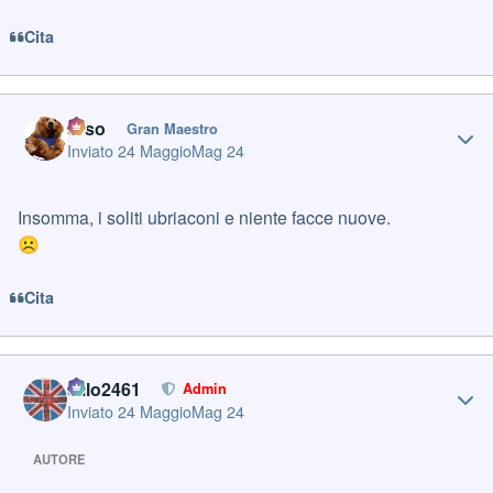
Cita
Author stats
orso
Gran Maestro
Inviato
24 Maggio
Mag 24
Insomma, i soliti ubriaconi e niente facce nuove.
☹️
Cita
Author stats
cillo2461
Admin
Inviato
24 Maggio
Mag 24
AUTORE