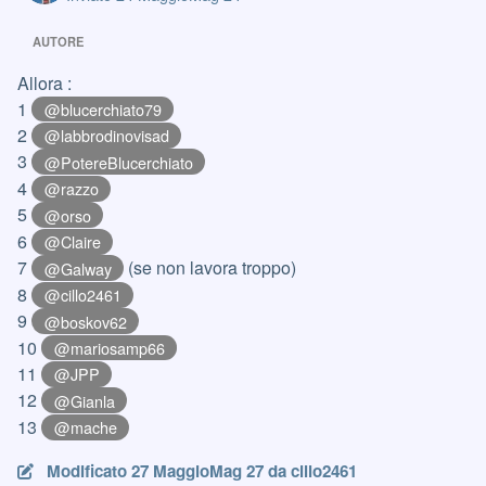
AUTORE
Allora :
1
@blucerchiato79
2
@labbrodinovisad
3
@PotereBlucerchiato
4
@razzo
5
@orso
6
@Claire
7
(se non lavora troppo)
@Galway
8
@cillo2461
9
@boskov62
10
@mariosamp66
11
@JPP
12
@Gianla
13
@mache
Modificato
27 Maggio
Mag 27
da cillo2461