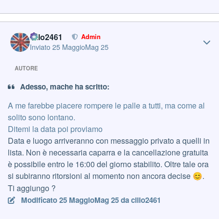
Author stats
cillo2461
Admin
Inviato
25 Maggio
Mag 25
AUTORE
Adesso, mache ha scritto:
A me farebbe piacere rompere le palle a tutti, ma come al
solito sono lontano.
Ditemi la data poi proviamo
Data e luogo arriveranno con messaggio privato a quelli in
lista. Non è necessaria caparra e la cancellazione gratuita
è possibile entro le 16:00 del giorno stabilito. Oltre tale ora
si subiranno ritorsioni al momento non ancora decise
.
😊
Ti aggiungo ?
Modificato
25 Maggio
Mag 25
da cillo2461