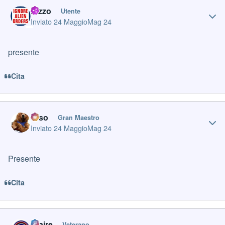
Author stats
razzo
Utente
Inviato
24 Maggio
Mag 24
presente
Cita
Author stats
orso
Gran Maestro
Inviato
24 Maggio
Mag 24
Presente
Cita
Author stats
Claire
Veterano