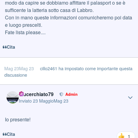
modo da capire se dobbiamo affittare il palasport o se è
sufficente la latteria sotto casa di Labbro.
Con in mano queste informazioni comunicheremo poi data
e luogo prescelti.
Fate lista please....
Cita
Mag 23
Mag 23
cillo2461
ha impostato come importante questa
discussione
Author stats
blucerchiato79
Admin
Inviato
23 Maggio
Mag 23
Io presente!
Cita
1