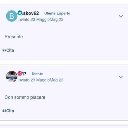
Author stats
boskov62
Utente Esperto
Inviato
23 Maggio
Mag 23
Presente
Cita
Author stats
JPP
Utente
Inviato
23 Maggio
Mag 23
Con sommo piacere
Cita