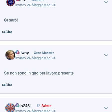
Inviato
24 Maggio
Mag 24
Ci sarò!
Cita
Author stats
Galway
Gran Maestro
Inviato
24 Maggio
Mag 24
Se non sono in giro per lavoro presente
Cita
Author stats
cillo2461
Admin
Inviato
24 Maggio
Mag 24