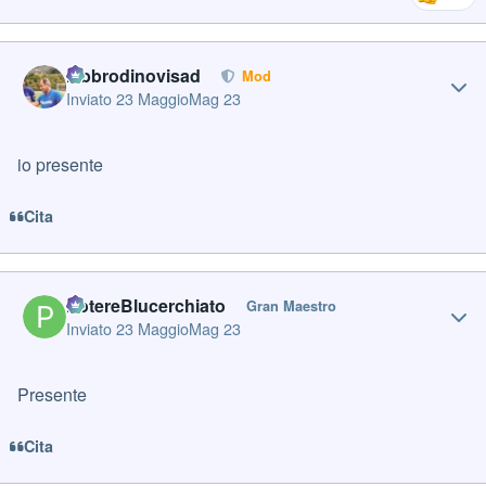
Author stats
labbrodinovisad
Mod
Inviato
23 Maggio
Mag 23
io presente
Cita
Author stats
PotereBlucerchiato
Gran Maestro
Inviato
23 Maggio
Mag 23
Presente
Cita