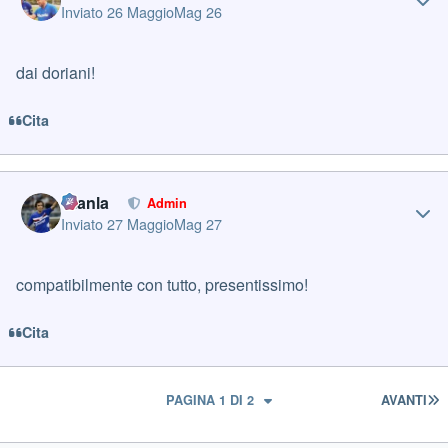
Inviato
26 Maggio
Mag 26
dai doriani!
Cita
Author stats
Gianla
Admin
Inviato
27 Maggio
Mag 27
compatibilmente con tutto, presentissimo!
Cita
U
PAGINA 1 DI 2
AVANTI