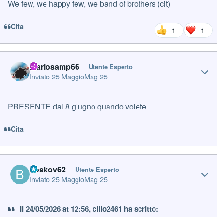
We few, we happy few, we band of brothers (cit)
Cita
1
1
Author stats
mariosamp66
Utente Esperto
Inviato
25 Maggio
Mag 25
PRESENTE dal 8 giugno quando volete
Cita
Author stats
boskov62
Utente Esperto
Inviato
25 Maggio
Mag 25
Il 24/05/2026 at 12:56, cillo2461 ha scritto: