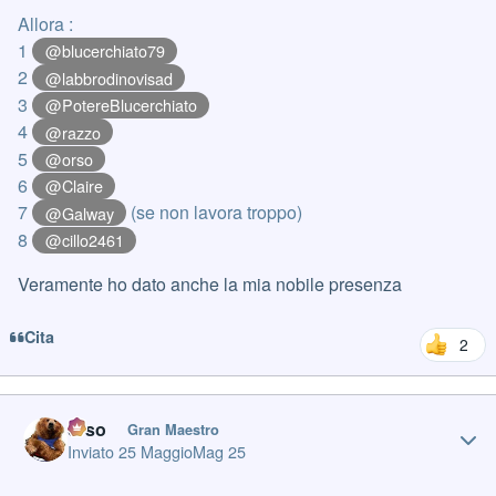
Allora :
1
@blucerchiato79
2
@labbrodinovisad
3
@PotereBlucerchiato
4
@razzo
5
@orso
6
@Claire
7
(se non lavora troppo)
@Galway
8
@cillo2461
Veramente ho dato anche la mia nobile presenza
Cita
2
Author stats
orso
Gran Maestro
Inviato
25 Maggio
Mag 25