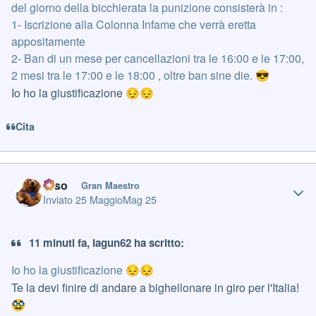
del giorno della bicchierata la punizione consisterà in :
1- Iscrizione alla Colonna Infame che verrà eretta
appositamente
2- Ban di un mese per cancellazioni tra le 16:00 e le 17:00,
2 mesi tra le 17:00 e le 18:00 , oltre ban sine die.
😎
Io ho la giustificazione
😔
😔
Cita
Author stats
orso
Gran Maestro
Inviato
25 Maggio
Mag 25
11 minuti fa, Iagun62 ha scritto:
Io ho la giustificazione
😔
😔
Te la devi finire di andare a bighellonare in giro per l'Italia!
🥸