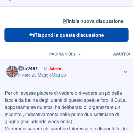
Inizia nuova discussione
Rispondi a questa discussione
U
PAGINA 1 DI 2
AVANTI
Author stats
cillo2461
Admin
Inviato
23 Maggio
Mag 23
Per chi avesse piacere di vedere o ri-vedere un pò della
faccie da belina degli utenti di questo spett.le foro, il C.d.a.
appositamente riunitosi ha deliberato di organizzare un
incontro , indicativamente nelle prime due settimane di
giugno (escludendo week-ends)
Vorremmo sapere chi sarebbe interessato e disponibile, in