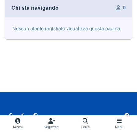
Chi sta navigando
0
Nessun utente registrato visualizza questa pagina.
Light Mode
Dark Mode
System Preference
f
a
Lingua
Tema
Privacy Policy
Contattaci
c
Accedi
Registrati
Cerca
Menu
e
Cookies