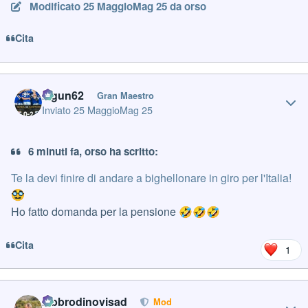
Modificato
25 Maggio
Mag 25
da orso
Cita
Author stats
Iagun62
Gran Maestro
Inviato
25 Maggio
Mag 25
6 minuti fa, orso ha scritto:
Te la devi finire di andare a bighellonare in giro per l'Italia!
🥸
Ho fatto domanda per la pensione
🤣
🤣
🤣
Cita
1
Author stats
labbrodinovisad
Mod