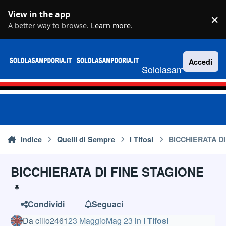
Vai al contenuto
View in the app
×
D
A better way to browse.
Learn more
.
Accedi
Sololasampdoria.it
Indice
Quelli di Sempre
I Tifosi
BICCHIERATA DI
BICCHIERATA DI FINE STAGIONE
Condividi
Seguaci
Da
cillo2461
23 Maggio
Mag 23
in
I Tifosi