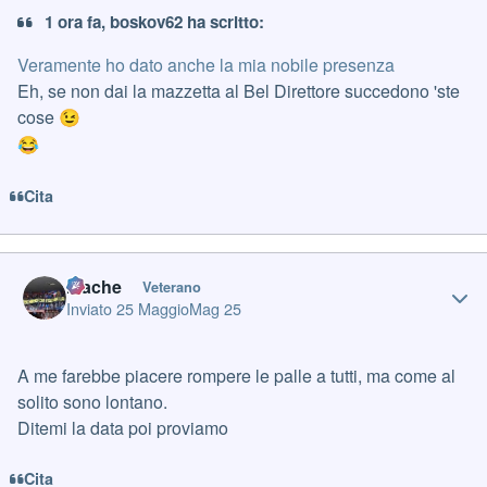
1 ora fa, boskov62 ha scritto:
Veramente ho dato anche la mia nobile presenza
Eh, se non dai la mazzetta al Bel Direttore succedono 'ste
cose
😉
😂
Cita
Author stats
mache
Veterano
Inviato
25 Maggio
Mag 25
A me farebbe piacere rompere le palle a tutti, ma come al
solito sono lontano.
Ditemi la data poi proviamo
Cita