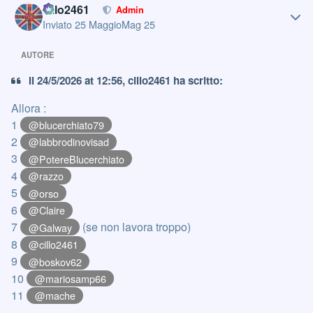
cillo2461
Admin
Inviato
25 Maggio
Mag 25
AUTORE
Il 24/5/2026 at 12:56, cillo2461 ha scritto:
Allora :
1
@blucerchiato79
2
@labbrodinovisad
3
@PotereBlucerchiato
4
@razzo
5
@orso
6
@Claire
7
(se non lavora troppo)
@Galway
8
@cillo2461
9
@boskov62
10
@mariosamp66
11
@mache