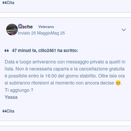
Cita
Author stats
mache
Veterano
Inviato
25 Maggio
Mag 25
47 minuti fa, cillo2461 ha scritto:
Data e luogo arriveranno con messaggio privato a quelli in
lista. Non è necessaria caparra e la cancellazione gratuita
è possibile entro le 16:00 del giorno stabilito. Oltre tale ora
si subiranno ritorsioni al momento non ancora decise
.
😊
Ti aggiungo ?
Yessa
Cita
Author stats