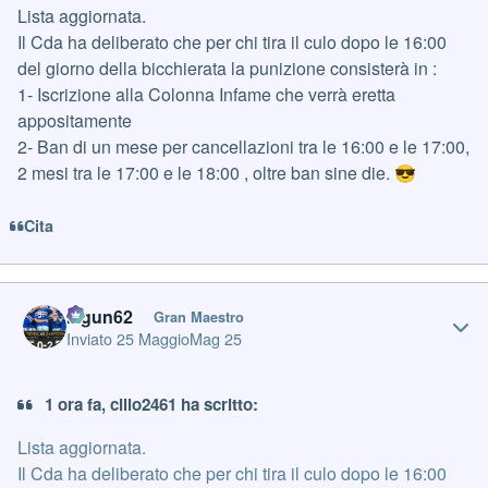
Lista aggiornata.
Il Cda ha deliberato che per chi tira il culo dopo le 16:00
del giorno della bicchierata la punizione consisterà in :
1- Iscrizione alla Colonna Infame che verrà eretta
appositamente
2- Ban di un mese per cancellazioni tra le 16:00 e le 17:00,
2 mesi tra le 17:00 e le 18:00 , oltre ban sine die.
😎
Cita
Author stats
Iagun62
Gran Maestro
Inviato
25 Maggio
Mag 25
1 ora fa, cillo2461 ha scritto:
Lista aggiornata.
Il Cda ha deliberato che per chi tira il culo dopo le 16:00