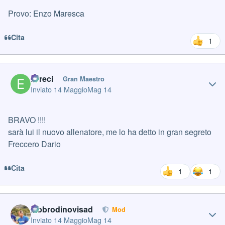
Provo: Enzo Maresca
Cita
1
Author stats
Erreci
Gran Maestro
Inviato
14 Maggio
Mag 14
BRAVO !!!!
sarà lui il nuovo allenatore, me lo ha detto in gran segreto
Freccero Dario
Cita
1
1
Author stats
labbrodinovisad
Mod
Inviato
14 Maggio
Mag 14