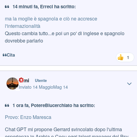
14 minuti fa, Erreci ha scritto:
ma la moglie è spagnola e ciò ne accresce
l'internazionalità
Questo cambia tutto...e poi un po' di inglese e spagnolo
dovrebbe parlarlo
Cita
1
Author stats
Cimi
Utente
Inviato
14 Maggio
Mag 14
1 ora fa, PotereBlucerchiato ha scritto:
Provo: Enzo Maresca
Chat GPT mi propone Gerrard svincolato dopo l'ultima
esperienza in Arabia o Cocu oggi talent manager del Psv,