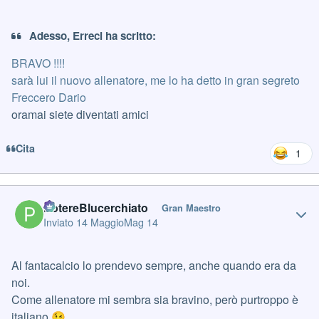
Adesso, Erreci ha scritto:
BRAVO !!!!
sarà lui il nuovo allenatore, me lo ha detto in gran segreto
Freccero Dario
oramai siete diventati amici
Cita
1
Author stats
PotereBlucerchiato
Gran Maestro
Inviato
14 Maggio
Mag 14
Al fantacalcio lo prendevo sempre, anche quando era da
noi.
Come allenatore mi sembra sia bravino, però purtroppo è
italiano
😉