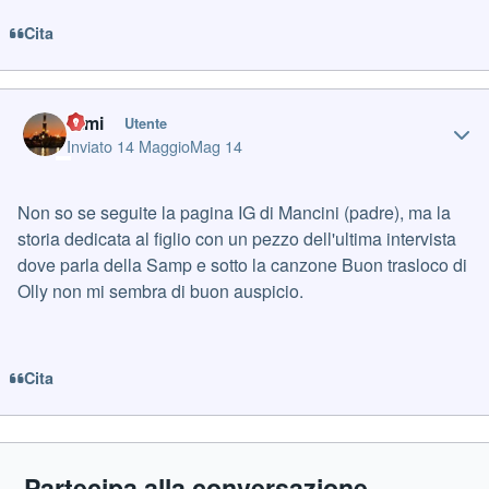
Cita
Author stats
Cimi
Utente
Inviato
14 Maggio
Mag 14
Non so se seguite la pagina IG di Mancini (padre), ma la
storia dedicata al figlio con un pezzo dell'ultima intervista
dove parla della Samp e sotto la canzone Buon trasloco di
Olly non mi sembra di buon auspicio.
Cita
Partecipa alla conversazione