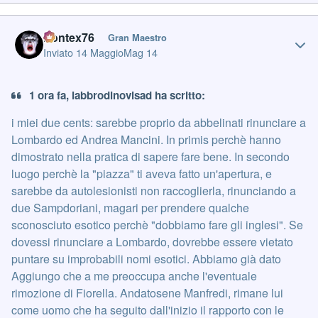
Author stats
Pontex76
Gran Maestro
Inviato
14 Maggio
Mag 14
1 ora fa, labbrodinovisad ha scritto:
i miei due cents: sarebbe proprio da abbelinati rinunciare a
Lombardo ed Andrea Mancini. In primis perchè hanno
dimostrato nella pratica di sapere fare bene. In secondo
luogo perchè la "piazza" ti aveva fatto un'apertura, e
sarebbe da autolesionisti non raccoglierla, rinunciando a
due Sampdoriani, magari per prendere qualche
sconosciuto esotico perchè "dobbiamo fare gli inglesi". Se
dovessi rinunciare a Lombardo, dovrebbe essere vietato
puntare su improbabili nomi esotici. Abbiamo già dato
Aggiungo che a me preoccupa anche l'eventuale
rimozione di Fiorella. Andatosene Manfredi, rimane lui
come uomo che ha seguito dall'inizio il rapporto con le