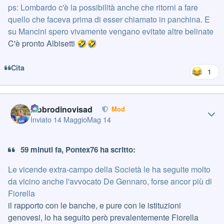
ps: Lombardo c'è la possibilità anche che ritorni a fare
quello che faceva prima di esser chiamato in panchina. E
su Mancini spero vivamente vengano evitate altre belinate
C'è pronto Albisetti
🤣
🤣
Cita
1
Author stats
labbrodinovisad
Mod
Inviato
14 Maggio
Mag 14
59 minuti fa, Pontex76 ha scritto:
Le vicende extra-campo della Società le ha seguite molto
da vicino anche l'avvocato De Gennaro, forse ancor più di
Fiorella
il rapporto con le banche, e pure con le istituzioni
genovesi, lo ha seguito però prevalentemente Fiorella