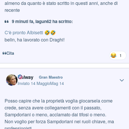
almeno da quanto è stato scritto in questi anni, anche di
recente
9 minuti fa, Iagun62 ha scritto:
C'è pronto Albisetti
🤣
🤣
belin, ha lavorato con Draghi!
Cita
1
Author stats
Galway
Gran Maestro
Inviato
14 Maggio
Mag 14
Posso capire che la proprietà voglia giocarsela come
crede, senza avere collegamenti con il passato,
Sampdoriani o meno, acclamato dai tifosi o meno.
Non voglio per forza Sampdoriani nei ruoli chiave, ma
professionisti.