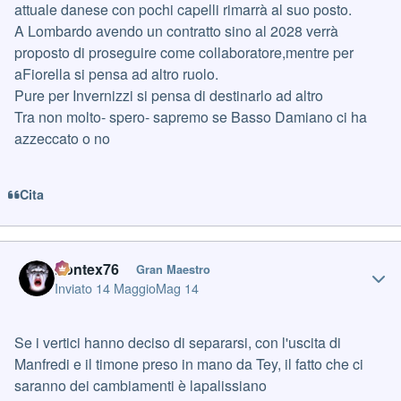
attuale danese con pochi capelli rimarrà al suo posto.
A Lombardo avendo un contratto sino al 2028 verrà
proposto di proseguire come collaboratore,mentre per
aFiorella si pensa ad altro ruolo.
Pure per Invernizzi si pensa di destinarlo ad altro
Tra non molto- spero- sapremo se Basso Damiano ci ha
azzeccato o no
Cita
Author stats
Pontex76
Gran Maestro
Inviato
14 Maggio
Mag 14
Se i vertici hanno deciso di separarsi, con l'uscita di
Manfredi e il timone preso in mano da Tey, il fatto che ci
saranno dei cambiamenti è lapalissiano