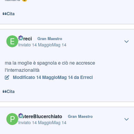
Cita
Author stats
Erreci
Gran Maestro
Inviato
14 Maggio
Mag 14
ma la moglie è spagnola e ciò ne accresce
l'internazionalità
Modificato
14 Maggio
Mag 14
da Erreci
Cita
Author stats
PotereBlucerchiato
Gran Maestro
Inviato
14 Maggio
Mag 14