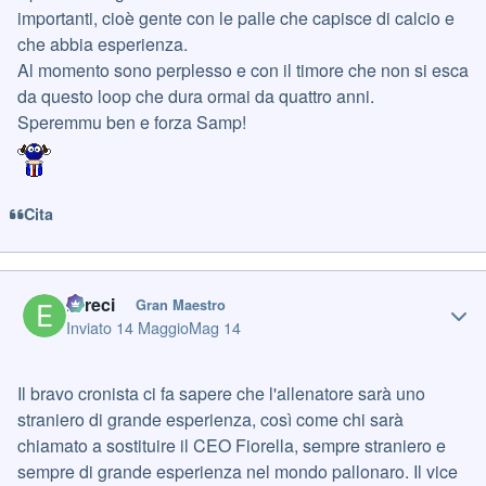
importanti, cioè gente con le palle che capisce di calcio e
che abbia esperienza.
Al momento sono perplesso e con il timore che non si esca
da questo loop che dura ormai da quattro anni.
Speremmu ben e forza Samp!
Cita
Author stats
Erreci
Gran Maestro
Inviato
14 Maggio
Mag 14
Il bravo cronista ci fa sapere che l'allenatore sarà uno
straniero di grande esperienza, così come chi sarà
chiamato a sostituire il CEO Fiorella, sempre straniero e
sempre di grande esperienza nel mondo pallonaro. Il vice