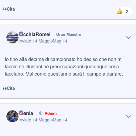
Cita
2
Author stats
PicchiaRomei
Gran Maestro
Inviato
14 Maggio
Mag 14
Io fino alla decima di campionato ho deciso che non mi
faccio né illusioni né preoccupazioni qualunque cosa
facciano. Mai come quest'anno sarà il campo a parlare.
Cita
Author stats
Gianla
Admin
Inviato
14 Maggio
Mag 14