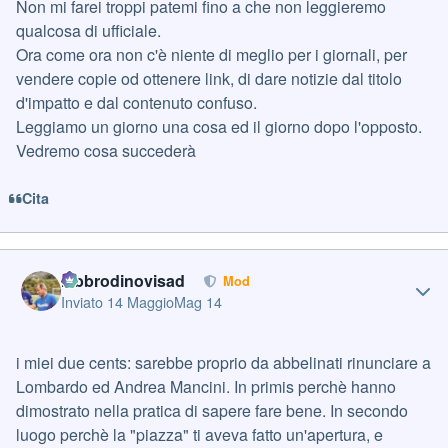
Non mi farei troppi patemi fino a che non leggieremo
qualcosa di ufficiale.
Ora come ora non c'è niente di meglio per i giornali, per
vendere copie od ottenere link, di dare notizie dal titolo
d'impatto e dal contenuto confuso.
Leggiamo un giorno una cosa ed il giorno dopo l'opposto.
Vedremo cosa succederà
Cita
Author stats
labbrodinovisad
Mod
Inviato
14 Maggio
Mag 14
i miei due cents: sarebbe proprio da abbelinati rinunciare a
Lombardo ed Andrea Mancini. In primis perchè hanno
dimostrato nella pratica di sapere fare bene. In secondo
luogo perchè la "piazza" ti aveva fatto un'apertura, e