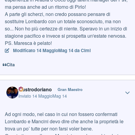
ma pensa anche ad un ritorno di Pirlo!
A parte gli scherzi, non credo possano pensare di
sostituire Lombardo con un totale sconosciuto, ma non
so... Non ho più certezze di niente. Speravo in un inizio di
stagione pacifico e invece si prospetta un'estate nervosa.
PS. Maresca è pelato!
Modificato
14 Maggio
Mag 14
da Cimi
Cita
Author stats
Austrodoriano
Gran Maestro
Inviato
14 Maggio
Mag 14
Ad ogni modo, nel caso in cui non fossero confermati
Lombardo e Mancini devo dire che anche la proprietà le
trova un po’ tutte per non farsi voler bene.