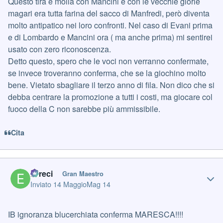
Questo tira e molla con Mancini e con le vecchie glorie
magari era tutta farina del sacco di Manfredi, però diventa
molto antipatico nei loro confronti. Nel caso di Evani prima
e di Lombardo e Mancini ora ( ma anche prima) mi sentirei
usato con zero riconoscenza.
Detto questo, spero che le voci non verranno confermate,
se invece troveranno conferma, che se la giochino molto
bene. Vietato sbagliare il terzo anno di fila. Non dico che si
debba centrare la promozione a tutti i costi, ma giocare col
fuoco della C non sarebbe più ammissibile.
Cita
Author stats
Erreci
Gran Maestro
Inviato
14 Maggio
Mag 14
IB ignoranza blucerchiata conferma MARESCA!!!!