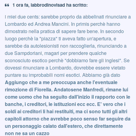
1 ora fa, labbrodinovisad ha scritto:
i miei due cents: sarebbe proprio da abbelinati rinunciare a
Lombardo ed Andrea Mancini. In primis perchè hanno
dimostrato nella pratica di sapere fare bene. In secondo
luogo perchè la "piazza" ti aveva fatto un'apertura, e
sarebbe da autolesionisti non raccoglierla, rinunciando a
due Sampdoriani, magari per prendere qualche
sconosciuto esotico perchè "dobbiamo fare gli inglesi". Se
dovessi rinunciare a Lombardo, dovrebbe essere vietato
puntare su improbabili nomi esotici. Abbiamo già dato
Aggiungo che a me preoccupa anche l'eventuale
rimozione di Fiorella. Andatosene Manfredi, rimane lui
come uomo che ha seguito dall'inizio il rapporto con le
banche, i creditori, le istituzioni ecc ecc. E' vero che i
soldi ai creditori li hai restituiti, ma ci sono tutti gli altri
capitoli attorno che avrebbe poco senso far seguire da
un personaggio calato dall'estero, che direttamente
non ne sa un cazzo