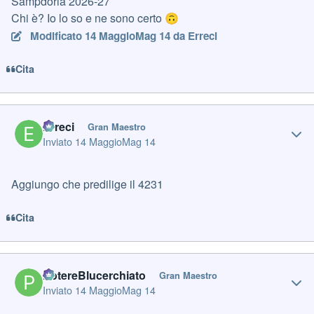
Sampdoria 2026-27
Chi è? Io lo so e ne sono certo
🙃
Modificato
14 Maggio
Mag 14
da Erreci
Cita
Author stats
Erreci
Gran Maestro
Inviato
14 Maggio
Mag 14
Aggiungo che predilige il 4231
Cita
Author stats
PotereBlucerchiato
Gran Maestro
Inviato
14 Maggio
Mag 14