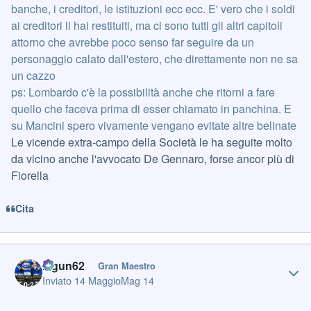
banche, i creditori, le istituzioni ecc ecc. E' vero che i soldi
ai creditori li hai restituiti, ma ci sono tutti gli altri capitoli
attorno che avrebbe poco senso far seguire da un
personaggio calato dall'estero, che direttamente non ne sa
un cazzo
ps: Lombardo c'è la possibilità anche che ritorni a fare
quello che faceva prima di esser chiamato in panchina. E
su Mancini spero vivamente vengano evitate altre belinate
Le vicende extra-campo della Società le ha seguite molto
da vicino anche l'avvocato De Gennaro, forse ancor più di
Fiorella
Cita
Author stats
Iagun62
Gran Maestro
Inviato
14 Maggio
Mag 14