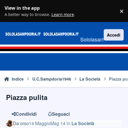
Vai al contenuto
View in the app
×
D
A better way to browse.
Learn more
.
Accedi
Sololasampdoria.it
Indice
U.C.Sampdoria1946
La Società
Piazza pu
Piazza pulita
Condividi
Seguaci
Da
orso
14 Maggio
Mag 14
in
La Società