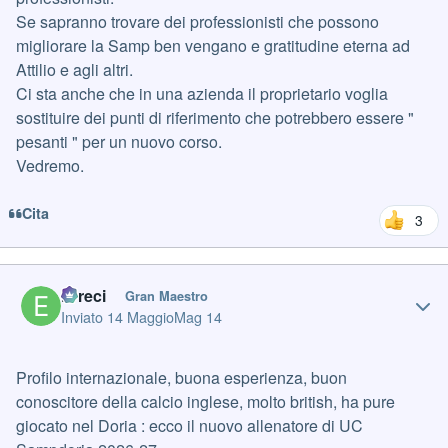
Se sapranno trovare dei professionisti che possono
migliorare la Samp ben vengano e gratitudine eterna ad
Attilio e agli altri.
Ci sta anche che in una azienda il proprietario voglia
sostituire dei punti di riferimento che potrebbero essere "
pesanti " per un nuovo corso.
Vedremo.
Cita
3
Author stats
Erreci
Gran Maestro
Inviato
14 Maggio
Mag 14
Profilo internazionale, buona esperienza, buon
conoscitore della calcio inglese, molto british, ha pure
giocato nel Doria : ecco il nuovo allenatore di UC