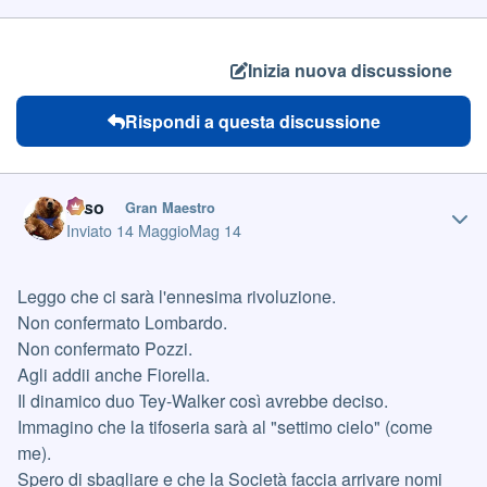
Inizia nuova discussione
Rispondi a questa discussione
Author stats
orso
Gran Maestro
Inviato
14 Maggio
Mag 14
Leggo che ci sarà l'ennesima rivoluzione.
Non confermato Lombardo.
Non confermato Pozzi.
Agli addii anche Fiorella.
Il dinamico duo Tey-Walker così avrebbe deciso.
Immagino che la tifoseria sarà al "settimo cielo" (come
me).
Spero di sbagliare e che la Società faccia arrivare nomi