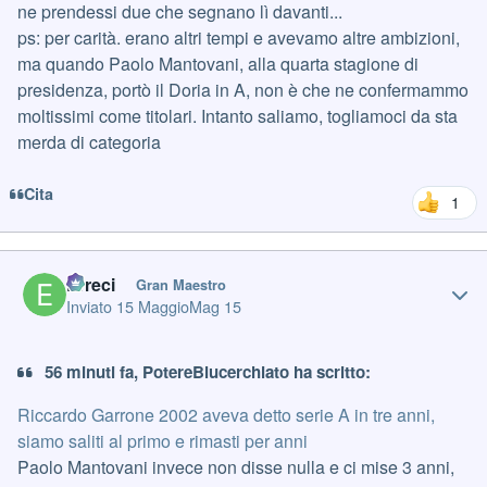
ne prendessi due che segnano lì davanti...
ps: per carità. erano altri tempi e avevamo altre ambizioni,
ma quando Paolo Mantovani, alla quarta stagione di
presidenza, portò il Doria in A, non è che ne confermammo
moltissimi come titolari. Intanto saliamo, togliamoci da sta
merda di categoria
Cita
1
Author stats
Erreci
Gran Maestro
Inviato
15 Maggio
Mag 15
56 minuti fa, PotereBlucerchiato ha scritto:
Riccardo Garrone 2002 aveva detto serie A in tre anni,
siamo saliti al primo e rimasti per anni
Paolo Mantovani invece non disse nulla e ci mise 3 anni,