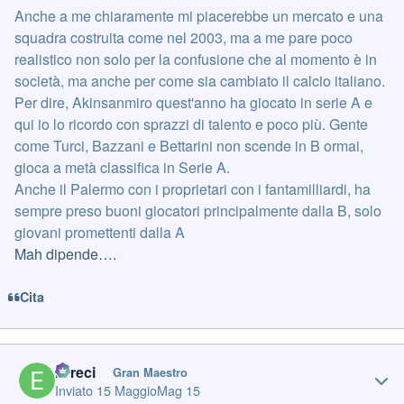
Anche a me chiaramente mi piacerebbe un mercato e una
squadra costruita come nel 2003, ma a me pare poco
realistico non solo per la confusione che al momento è in
società, ma anche per come sia cambiato il calcio italiano.
Per dire, Akinsanmiro quest'anno ha giocato in serie A e
qui io lo ricordo con sprazzi di talento e poco più. Gente
come Turci, Bazzani e Bettarini non scende in B ormai,
gioca a metà classifica in Serie A.
Anche il Palermo con i proprietari con i fantamilliardi, ha
sempre preso buoni giocatori principalmente dalla B, solo
giovani promettenti dalla A
Mah dipende….
Cita
Author stats
Erreci
Gran Maestro
Inviato
15 Maggio
Mag 15