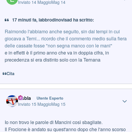
Inviato
14 Maggio
Mag 14
17 minuti fa, labbrodinovisad ha scritto:
Raimondo l'abbiamo anche seguito, sin dai tempi in cui
giocava a Terni... ricordo che il commento medio sulla fiera
delle cassate fosse "non segna manco con le mani"
e in effetti è il primo anno che va in doppia cifra, in
precedenza si era distinto solo con la Ternana
Cita
Author stats
Asbla
Utente Esperto
Inviato
15 Maggio
Mag 15
Io non trovo le parole di Mancini così sbagliate.
Il Frocione è andato su quest'anno dopo che l'anno scorso