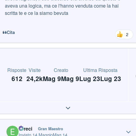
aveva una logica, ma ce l'hanno venduta come la hai
scritta te e ce la siamo bevuta
Cita
2
Risposte
Visite
Creato
Ultima Risposta
612
24,2k
Mag 9
Mag 9
Lug 23
Lug 23
Expand topic overview
Author stats
Erreci
Gran Maestro
Inviato
14 Maggio
Mag 14