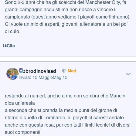
Sono 2-3 anni che ha gli sceicchi del Manchester City, fa
grandi campagne acquisti ma non riesce a vincere il
campionato (quest’anno vediamo i playoff come finiranno).
Ci vuole un mix di esperti, giovani, allenatore e un bel po’
di culo.
Cita
Author stats
labbrodinovisad
Mod
Inviato
15 Maggio
Mag 15
restando ai numeri, anche a me non sembra che Mancini
dica un'eresia
a seconda che si prenda la media punti del girone di
ritorno o quella di Lombardo, ai playoff ci saresti andato
anche con questa rosa, pur con tutti i limiti tecnici di diversi
suoi componenti