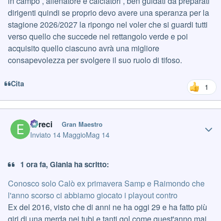
in campo , allenatore e calciatori , ben guidati da preparati
dirigenti quindi se proprio devo avere una speranza per la
stagione 2026/2027 la ripongo nel voler che si guardi tutti
verso quello che succede nel rettangolo verde e poi
acquisito quello ciascuno avrà una migliore
consapevolezza per svolgere il suo ruolo di tifoso.
Cita
1
Author stats
Erreci
Gran Maestro
Inviato
14 Maggio
Mag 14
1 ora fa, Gianla ha scritto:
Conosco solo Calò ex primavera Samp e Raimondo che
l'anno scorso ci abbiamo giocato i playout contro
Ex del 2016, visto che di anni ne ha oggi 29 e ha fatto più
giri di una merda nei tubi e tanti gol come quest'anno mai