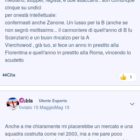
cinque su undici
per onestà intellettuale:
confermasti anche Zanone. Un lusso per la B (anche se
non segnò moltissimo... il cannoniere di quell'anno di B fu
Scanziani) e un buon rincalzo per la A
Vierchowod , già tuo, si fece un anno in prestito alla
Fiorentina e quell'anno in prestito alla Roma, vincendo lo
scudetto
Cita
1
Author stats
Asbla
Utente Esperto
Inviato
15 Maggio
Mag 15
Anche a me chiaramente mi piacerebbe un mercato e una
squadra costruita come nel 2003, ma a me pare poco