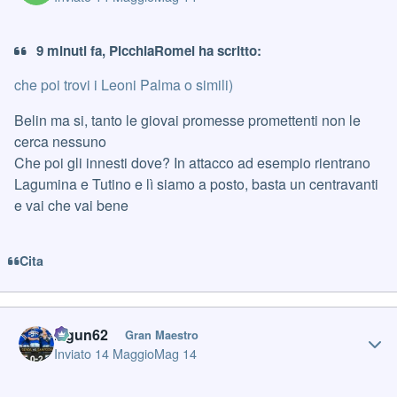
9 minuti fa, PicchiaRomei ha scritto:
che poi trovi i Leoni Palma o simili)
Belin ma si, tanto le giovai promesse promettenti non le
cerca nessuno
Che poi gli innesti dove? In attacco ad esempio rientrano
Lagumina e Tutino e lì siamo a posto, basta un centravanti
e vai che vai bene
Cita
Author stats
Iagun62
Gran Maestro
Inviato
14 Maggio
Mag 14