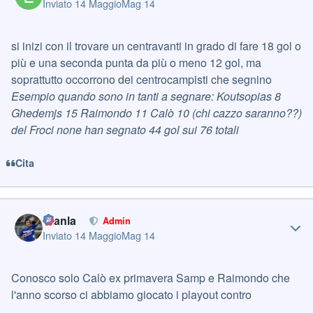
Inviato
14 Maggio
Mag 14
si inizi con il trovare un centravanti in grado di fare 18 gol o
più e una seconda punta da più o meno 12 gol, ma
soprattutto occorrono dei centrocampisti che segnino
Esempio quando sono in tanti a segnare: Koutsopias 8
Ghedemjs 15 Raimondo 11 Calò 10 (chi cazzo saranno??)
del Froci none han segnato 44 gol sui 76 totali
Cita
Author stats
Gianla
Admin
Inviato
14 Maggio
Mag 14
Conosco solo Calò ex primavera Samp e Raimondo che
l'anno scorso ci abbiamo giocato i playout contro