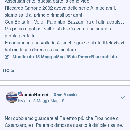
Assolutamente, questa parte la condivido.
Riccardo Garrone 2002 aveva detto serie A in tre anni,
siamo saliti al primo e rimasti per anni
Con Bettarini, Volpi, Palombo, Bazzani fra gli altri acquisti.
Ma prima o poi per salire si dovrà avere una squadra
pronta per farlo.
E comunque una volta in A, anche grazie ai diritti televisivi,
hai molte più risorse su cui contare
Modificato
15 Maggio
Mag 15
da PotereBlucerchiato
Cita
Author stats
PicchiaRomei
Gran Maestro
Inviato
15 Maggio
Mag 15
Noi dobbiamo guardare al Palermo più che Frosinone o
Catanzaro, e il Palermo dimostra quanto è difficile risalire.