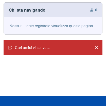
Chi sta navigando
0
Nessun utente registrato visualizza questa pagina.
Annunci
Cari amici vi scrivo…
Hide