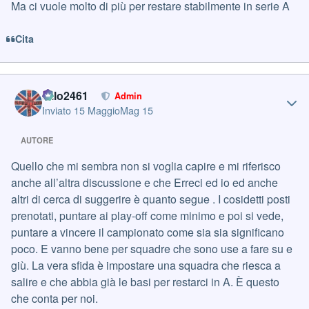
Ma ci vuole molto di più per restare stabilmente in serie A
Cita
Author stats
cillo2461
Admin
Inviato
15 Maggio
Mag 15
AUTORE
Quello che mi sembra non si voglia capire e mi riferisco
anche all’altra discussione e che Erreci ed io ed anche
altri di cerca di suggerire è quanto segue . I cosidetti posti
prenotati, puntare ai play-off come minimo e poi si vede,
puntare a vincere il campionato come sia sia significano
poco. E vanno bene per squadre che sono use a fare su e
giù. La vera sfida è impostare una squadra che riesca a
salire e che abbia già le basi per restarci in A. È questo
che conta per noi.