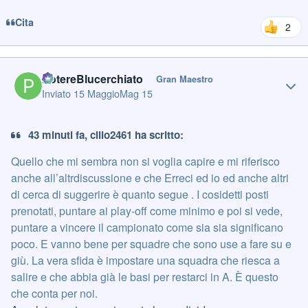
Cita
2
Author stats
PotereBlucerchiato
Gran Maestro
Inviato
15 Maggio
Mag 15
43 minuti fa, cillo2461 ha scritto:
Quello che mi sembra non si voglia capire e mi riferisco
anche all’altrdiscussione e che Erreci ed io ed anche altri
di cerca di suggerire è quanto segue . I cosidetti posti
prenotati, puntare ai play-off come minimo e poi si vede,
puntare a vincere il campionato come sia sia significano
poco. E vanno bene per squadre che sono use a fare su e
giù. La vera sfida è impostare una squadra che riesca a
salire e che abbia già le basi per restarci in A. È questo
che conta per noi.