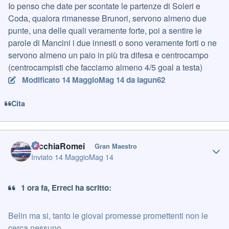
Io penso che date per scontate le partenze di Soleri e
Coda, qualora rimanesse Brunori, servono almeno due
punte, una delle quali veramente forte, poi a sentire le
parole di Mancini i due innesti o sono veramente forti o ne
servono almeno un paio in più tra difesa e centrocampo
(centrocampisti che facciamo almeno 4/5 goal a testa)
Modificato
14 Maggio
Mag 14
da Iagun62
Cita
Author stats
PicchiaRomei
Gran Maestro
Inviato
14 Maggio
Mag 14
1 ora fa, Erreci ha scritto:
Belin ma si, tanto le giovai promesse promettenti non le
cerca nessuno