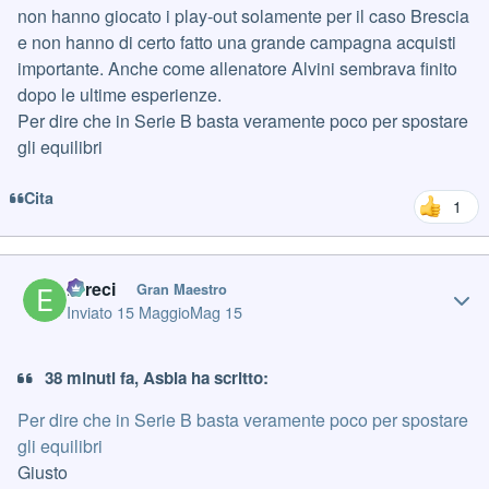
non hanno giocato i play-out solamente per il caso Brescia
e non hanno di certo fatto una grande campagna acquisti
importante. Anche come allenatore Alvini sembrava finito
dopo le ultime esperienze.
Per dire che in Serie B basta veramente poco per spostare
gli equilibri
Cita
1
Author stats
Erreci
Gran Maestro
Inviato
15 Maggio
Mag 15
38 minuti fa, Asbla ha scritto:
Per dire che in Serie B basta veramente poco per spostare
gli equilibri
Giusto