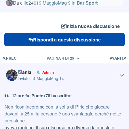
Da
cillo2461
9 Maggio
Mag 9
in
Bar Sport
Inizia nuova discussione
Rispondi a questa discussione
PRIMA PAGINA
U
PREC
PAGINA 4 DI 25
AVANTI
Author stats
Gianla
Admin
Inviato
14 Maggio
Mag 14
12 ore fa, Pontex76 ha scritto:
Non ricominceremo con la solfa di Pirlo che giocare
davanti a 25 mila persone è uno svantaggio perchè mette
pressione...
aveva ragione, il suo discorso era diverso da questo e