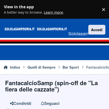
Vai al contenuto
View in the app
×
D
A better way to browse.
Learn more
.
Accedi
Sololasampdoria.it
Indice
Quelli di Sempre
Bar Sport
FantacalcioSa
FantacalcioSamp (spin-off de "La
fiera delle cazzate")
Condividi
Seguaci