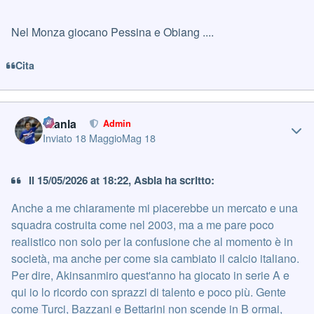
Nel Monza giocano Pessina e Obiang ....
Cita
Author stats
Gianla
Admin
Inviato
18 Maggio
Mag 18
Il 15/05/2026 at 18:22, Asbla ha scritto:
Anche a me chiaramente mi piacerebbe un mercato e una
squadra costruita come nel 2003, ma a me pare poco
realistico non solo per la confusione che al momento è in
società, ma anche per come sia cambiato il calcio italiano.
Per dire, Akinsanmiro quest'anno ha giocato in serie A e
qui io lo ricordo con sprazzi di talento e poco più. Gente
come Turci, Bazzani e Bettarini non scende in B ormai,