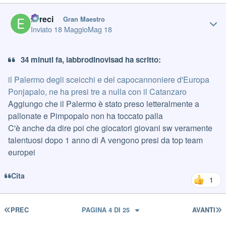
Author stats
Erreci
Gran Maestro
Inviato
18 Maggio
Mag 18
34 minuti fa, labbrodinovisad ha scritto:
il Palermo degli sceicchi e del capocannoniere d'Europa
Ponjapalo, ne ha presi tre a nulla con il Catanzaro
Aggiungo che il Palermo è stato preso letteralmente a
pallonate e Pimpopalo non ha toccato palla
C'è anche da dire poi che giocatori giovani sw veramente
talentuosi dopo 1 anno di A vengono presi da top team
europei
Cita
1
PRIMA PAGINA
U
PREC
PAGINA 4 DI 25
AVANTI