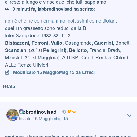
ci restò a lungo e vinse quel che tutti sappiamo
9 minuti fa, labbrodinovisad ha scritto:
non è che ne confermammo moltissimi come titolari.
quelli in grassetto sono reduci dalla B
Inter Sampdoria 1982-83: 1 - 2
Bistazzoni, Ferroni, Vullo,
Casagrande
, Guerrini,
Bonetti,
Scanzian
i (20’ st
Pellegrini), Bellotto
, Francis, Brady,
Mancini (31’ st Maggiora). A DISP.: Conti, Renica, Chiorri.
ALL.: Renzo Ulivieri.
Modificato
15 Maggio
Mag 15
da Erreci
Cita
Author stats
labbrodinovisad
Mod
Inviato
15 Maggio
Mag 15
mediano, stopper, regista, e due attaccanti.. son comunque