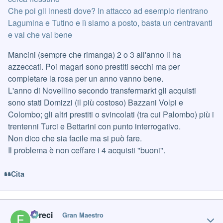
Che poi gli innesti dove? In attacco ad esempio rientrano
Lagumina e Tutino e lì siamo a posto, basta un centravanti
e vai che vai bene
Mancini (sempre che rimanga) 2 o 3 all'anno li ha
azzeccati. Poi magari sono prestiti secchi ma per
completare la rosa per un anno vanno bene.
L'anno di Novellino secondo transfermarkt gli acquisti
sono stati Domizzi (il più costoso) Bazzani Volpi e
Colombo; gli altri prestiti o svincolati (tra cui Palombo) più i
trentenni Turci e Bettarini con punto interrogativo.
Non dico che sia facile ma si può fare.
Il problema è non ceffare i 4 acquisti "buoni".
Cita
Author stats
Erreci
Gran Maestro