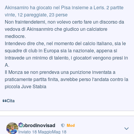
Akinsamiro ha giocato nel Pisa insieme a Leris. 2 partite
vinte, 12 pareggiate, 23 perse
Non fraintendetemi, non volevo certo fare un discorso da
vedova di Akinsanmiro che giudico un calciatore
mediocre.
Intendevo dire che, nel momento del calcio italiano, sia le
squadre di club in Europa sia la nazionale, appena si
intravede un minimo di talento, i giocatori vengono presi in
A.
Il Monza se non prendeva una punizione inventata a
praticamente partita finita, avrebbe perso l'andata contro la
piccola Juve Stabia
Cita
Author stats
labbrodinovisad
Mod
Inviato
18 Maggio
Mag 18