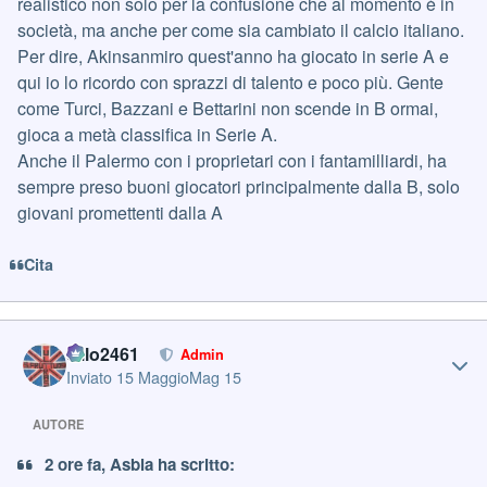
realistico non solo per la confusione che al momento è in
società, ma anche per come sia cambiato il calcio italiano.
Per dire, Akinsanmiro quest'anno ha giocato in serie A e
qui io lo ricordo con sprazzi di talento e poco più. Gente
come Turci, Bazzani e Bettarini non scende in B ormai,
gioca a metà classifica in Serie A.
Anche il Palermo con i proprietari con i fantamilliardi, ha
sempre preso buoni giocatori principalmente dalla B, solo
giovani promettenti dalla A
Cita
Author stats
cillo2461
Admin
Inviato
15 Maggio
Mag 15
AUTORE
2 ore fa, Asbla ha scritto: