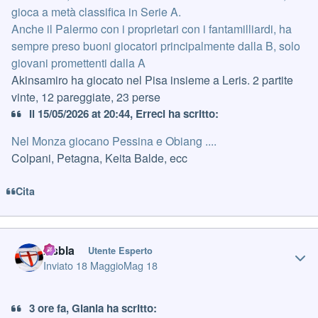
gioca a metà classifica in Serie A.
Anche il Palermo con i proprietari con i fantamilliardi, ha
sempre preso buoni giocatori principalmente dalla B, solo
giovani promettenti dalla A
Akinsamiro ha giocato nel Pisa insieme a Leris. 2 partite
vinte, 12 pareggiate, 23 perse
Il 15/05/2026 at 20:44, Erreci ha scritto:
Nel Monza giocano Pessina e Obiang ....
Colpani, Petagna, Keita Balde, ecc
Cita
Author stats
Asbla
Utente Esperto
Inviato
18 Maggio
Mag 18
3 ore fa, Gianla ha scritto: