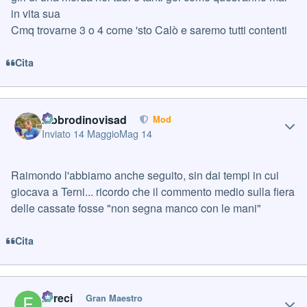
in vita sua
Cmq trovarne 3 o 4 come 'sto Calò e saremo tutti contenti
Cita
Author stats
labbrodinovisad
Mod
Inviato
14 Maggio
Mag 14
Raimondo l'abbiamo anche seguito, sin dai tempi in cui
giocava a Terni... ricordo che il commento medio sulla fiera
delle cassate fosse "non segna manco con le mani"
Cita
Author stats
Erreci
Gran Maestro