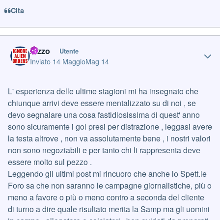
Cita
Author stats
razzo
Utente
Inviato
14 Maggio
Mag 14
L' esperienza delle ultime stagioni mi ha insegnato che
chiunque arrivi deve essere mentalizzato su di noi , se
devo segnalare una cosa fastidiosissima di quest' anno
sono sicuramente i gol presi per distrazione , leggasi avere
la testa altrove , non va assolutamente bene , i nostri valori
non sono negoziabili e per tanto chi li rappresenta deve
essere molto sul pezzo .
Leggendo gli ultimi post mi rincuoro che anche lo Spett.le
Foro sa che non saranno le campagne giornalistiche, più o
meno a favore o più o meno contro a seconda del cliente
di turno a dire quale risultato merita la Samp ma gli uomini