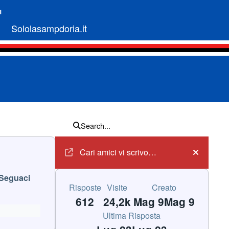
Sololasampdoria.it
Search...
Annunci
Cari amici vi scrivo…
Hide an
Seguaci
Risposte
Visite
Creato
612
24,2k
Mag 9
Mag 9
Ultima Risposta