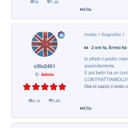
3k
1,4k
messaggi
Reputazione
Cita
Inviato
1 Giugno
Giu 1
2 ore fa, Erreci ha 
In effetti il profilo 
assolutamente
cillo2461
E poi belin ha un curr
Admin
CONTRATTIAMOLO!!!
Ora io cazzo c’entro 
4,1k
3,8k
messaggi
Reputazione
Cita