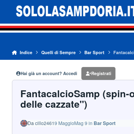
Vai al contenuto
Indice
Quelli di Sempre
Bar Sport
Fantacalci
Hai già un account? Accedi
Registrati
FantacalcioSamp (spin-of
delle cazzate")
Da
cillo2461
9 Maggio
Mag 9
in
Bar Sport