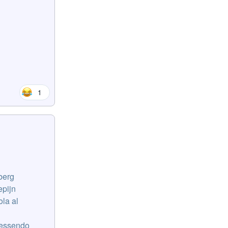
1
dberg
epijn
ola al
: essendo