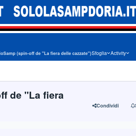
Sfoglia
Activity
oSamp (spin-off de "La fiera delle cazzate")
f de "La fiera
Condividi