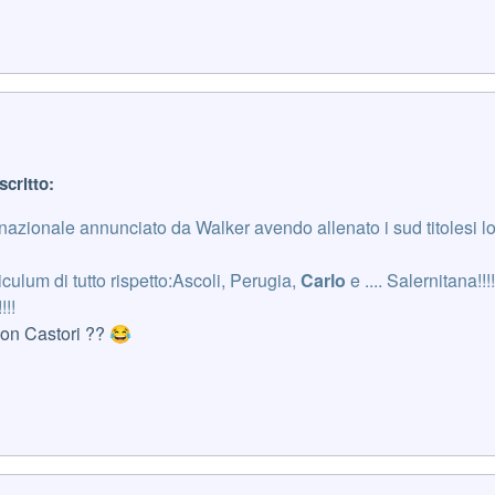
scritto:
internazionale annunciato da Walker avendo allenato i sud titolesi 
iculum di tutto rispetto:Ascoli, Perugia,
Carlo
e .... Salernitana!!!!
!!
con Castori ??
😂