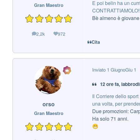
E poi belin ha un curri
Gran Maestro
CONTRATTIAMOLO!!!
Bè almeno è giovan
2,2k
972
messaggi
Reputazione
Cita
Inviato
1 Giugno
Giu 1
12 ore fa, labbrodi
Il Corriere dello sport
una volta, per prend
orso
Due promozioni: Carp
Gran Maestro
Ha solo 71 anni.
😁