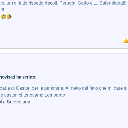
culum di tutto rispetto:Ascoli, Perugia, Carlo e .... Salernitana!!!!!
!!
e
🤣
🤣
novisad ha scritto:
 parla di Castori per la panchina. Al netto del fatto che mi pare si
ere castori ci tenevamo Lombardo
i e Salernitana.