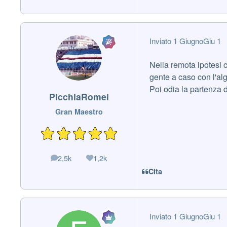
Inviato
1 Giugno
Giu 1
Nella remota ipotesi 
gente a caso con l'alg
Poi odia la partenza d
PicchiaRomei
Gran Maestro
2,5k
1,2k
messaggi
Reputazione
Cita
Inviato
1 Giugno
Giu 1