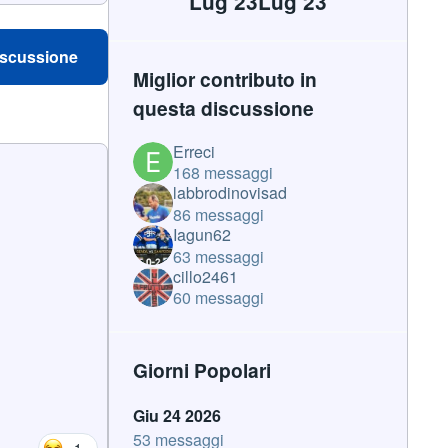
Lug 23
Lug 23
iscussione
Miglior contributo in
questa discussione
Erreci
168 messaggi
labbrodinovisad
86 messaggi
Iagun62
63 messaggi
cillo2461
60 messaggi
Giorni Popolari
Giu 24 2026
53 messaggi
1