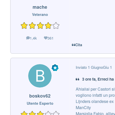
mache
Veterano
1,4k
361
messaggi
Reputazione
Cita
Inviato
1 Giugno
Giu 1
3 ore fa, Erreci ha 
Ahiaiiai per Castori s
vogliono infatti un pr
boskov62
Lijnders olandese ex 
Utente Esperto
ManCity
Marsiglia Fabio, alli