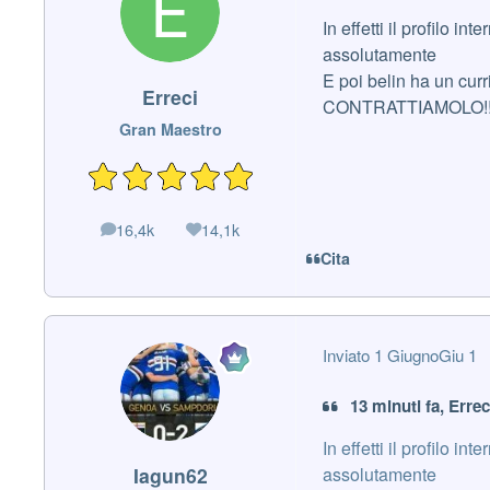
In effetti il profilo 
assolutamente
E poi belin ha un curri
Erreci
CONTRATTIAMOLO!!!
Gran Maestro
16,4k
14,1k
messaggi
Reputazione
Cita
Inviato
1 Giugno
Giu 1
13 minuti fa, Errec
In effetti il profilo 
assolutamente
Iagun62