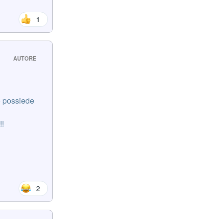
1
AUTORE
lo possiede
!!
2