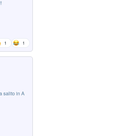
!
1
1
a salito in A