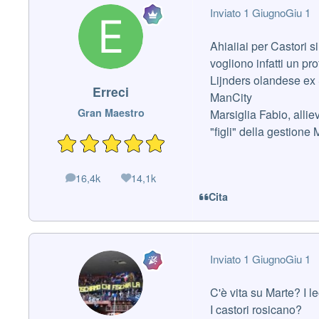
Inviato
1 Giugno
Giu 1
Ahiaiiai per Castori s
vogliono infatti un pr
Lijnders olandese ex 
Erreci
ManCity
Gran Maestro
Marsiglia Fabio, alli
"figli" della gestione
16,4k
14,1k
messaggi
Reputazione
Cita
Inviato
1 Giugno
Giu 1
C'è vita su Marte? I l
I castori rosicano?