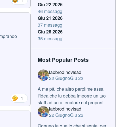
Giu 22 2026
46 messaggi
Giu 21 2026
37 messaggi
Giu 26 2026
comprando
35 messaggi
Most Popular Posts
labbrodinovisad
22 Giugno
Giu 22
A me più che altro perplime assai
l'idea che tu debba imporre un tuo
1
staff ad un allenatore cui proponi di
labbrodinovisad
lavorare. Se fosse vera, e a sto
22 Giugno
Giu 22
punto, da varie cose che sento, lo
è, è una roba mai sentita
Ognuno fa quello che si sente, per