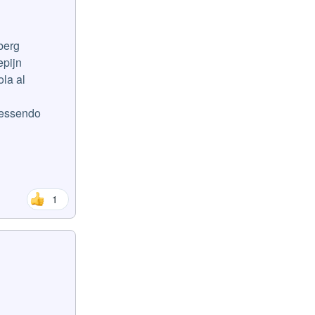
dberg
epijn
ola al
: essendo
1