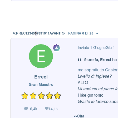
PRIMA PAGINA
ULTIMA PAGINA
PREC
1
2
3
4
5
6
7
8
9
10
11
AVANTI
PAGINA 6 DI 25
Inviato
1 Giugno
Giu 1
9 ore fa, Erreci ha 
ma soprattutto Castor
Livello di Inglese?
Erreci
ALTO
Gran Maestro
Mi traduca mi piace fa
I like gin tonic
Grazie le faremo sap
16,4k
14,1k
messaggi
Reputazione
Cita