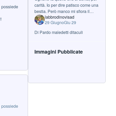
carità. Io per dire patisco come una
lo possiede
bestia. Però manco mi sfiora il
labbrodinovisad
pensiero di non essere
!
29 Giugno
Giu 29
domenicalmente lì. Alla fine siamo
tutti diversi e ci sta, ma credo che l
Di Pardo maledetti ditaculi
Immagini Pubblicate
lo possiede