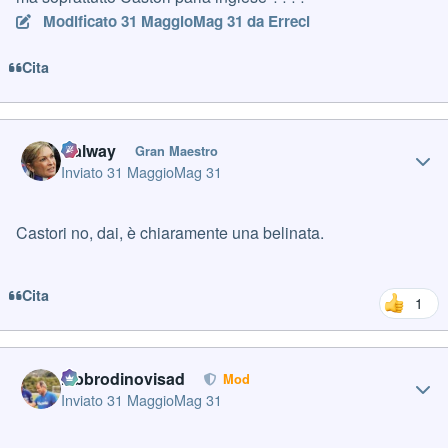
Modificato
31 Maggio
Mag 31
da Erreci
Cita
Author stats
Galway
Gran Maestro
Inviato
31 Maggio
Mag 31
Castori no, dai, è chiaramente una belinata.
Cita
1
Author stats
labbrodinovisad
Mod
Inviato
31 Maggio
Mag 31