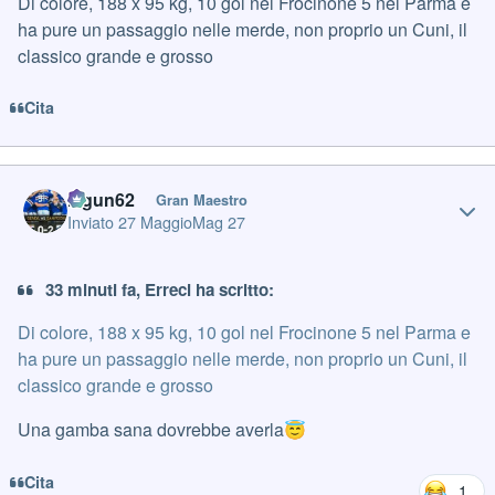
Di colore, 188 x 95 kg, 10 gol nel Frocinone 5 nel Parma e
ha pure un passaggio nelle merde, non proprio un Cuni, il
classico grande e grosso
Cita
Author stats
Iagun62
Gran Maestro
Inviato
27 Maggio
Mag 27
33 minuti fa, Erreci ha scritto:
Di colore, 188 x 95 kg, 10 gol nel Frocinone 5 nel Parma e
ha pure un passaggio nelle merde, non proprio un Cuni, il
classico grande e grosso
Una gamba sana dovrebbe averla
😇
Cita
1