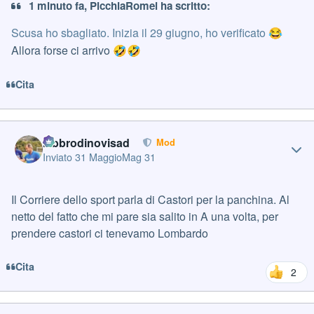
1 minuto fa, PicchiaRomei ha scritto:
Scusa ho sbagliato. Inizia il 29 giugno, ho verificato
😂
Allora forse ci arrivo
🤣
🤣
Cita
Author stats
labbrodinovisad
Mod
Inviato
31 Maggio
Mag 31
Il Corriere dello sport parla di Castori per la panchina. Al
netto del fatto che mi pare sia salito in A una volta, per
prendere castori ci tenevamo Lombardo
Cita
2
Author stats