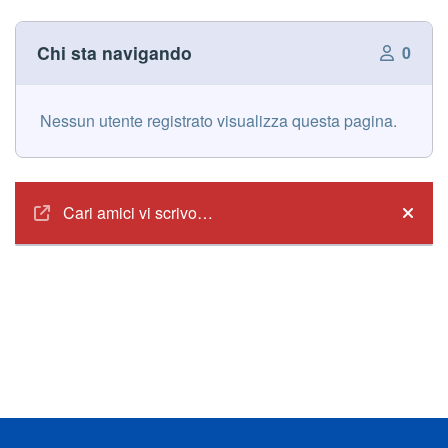
Chi sta navigando
0
Nessun utente registrato visualizza questa pagina.
Annunci
Cari amici vi scrivo…
Hide