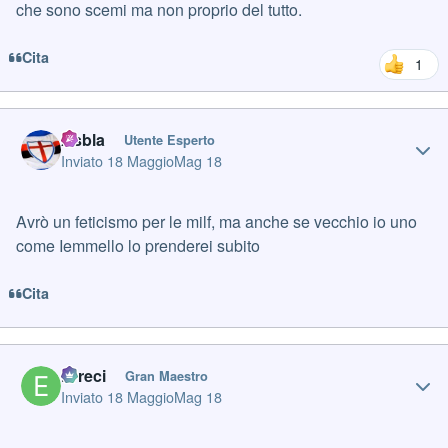
che sono scemi ma non proprio del tutto.
Cita
1
Author stats
Asbla
Utente Esperto
Inviato
18 Maggio
Mag 18
Avrò un feticismo per le milf, ma anche se vecchio io uno
come Iemmello lo prenderei subito
Cita
Author stats
Erreci
Gran Maestro
Inviato
18 Maggio
Mag 18