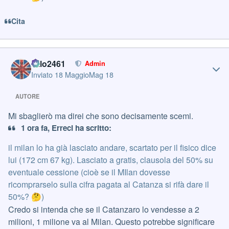
Cita
Author stats
cillo2461
Admin
Inviato
18 Maggio
Mag 18
AUTORE
Mi sbaglierò ma direi che sono decisamente scemi.
1 ora fa, Erreci ha scritto:
il milan lo ha già lasciato andare, scartato per il fisico dice
lui (172 cm 67 kg). Lasciato a gratis, clausola del 50% su
eventuale cessione (cioè se il MIlan dovesse
ricomprarselo sulla cifra pagata al Catanza si rifà dare il
50%?
)
🤔
Credo si intenda che se il Catanzaro lo vendesse a 2
milioni, 1 milione va al Milan. Questo potrebbe significare