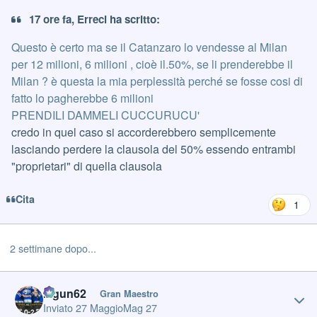
17 ore fa, Erreci ha scritto:
Questo è certo ma se il Catanzaro lo vendesse al Milan
per 12 milioni, 6 milioni , cioè il.50%, se li prenderebbe il
Milan ? è questa la mia perplessità perché se fosse cosi di
fatto lo pagherebbe 6 milioni
PRENDILI DAMMELI CUCCURUCU'
credo in quel caso si accorderebbero semplicemente
lasciando perdere la clausola del 50% essendo entrambi
"proprietari" di quella clausola
Cita
1
2 settimane dopo...
Author stats
Iagun62
Gran Maestro
Inviato
27 Maggio
Mag 27