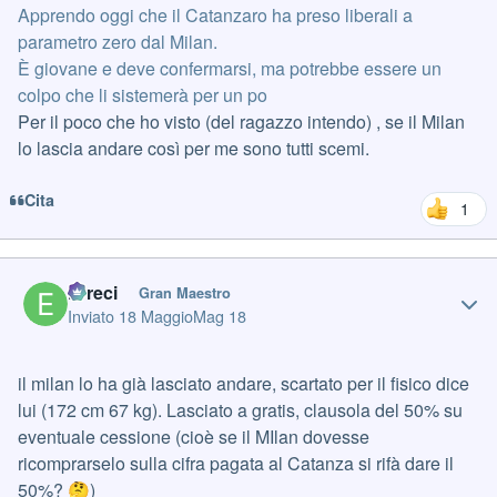
Apprendo oggi che il Catanzaro ha preso liberali a
parametro zero dal Milan.
È giovane e deve confermarsi, ma potrebbe essere un
colpo che li sistemerà per un po
Per il poco che ho visto (del ragazzo intendo) , se il Milan
lo lascia andare così per me sono tutti scemi.
Cita
1
Author stats
Erreci
Gran Maestro
Inviato
18 Maggio
Mag 18
il milan lo ha già lasciato andare, scartato per il fisico dice
lui (172 cm 67 kg). Lasciato a gratis, clausola del 50% su
eventuale cessione (cioè se il MIlan dovesse
ricomprarselo sulla cifra pagata al Catanza si rifà dare il
50%?
)
🤔