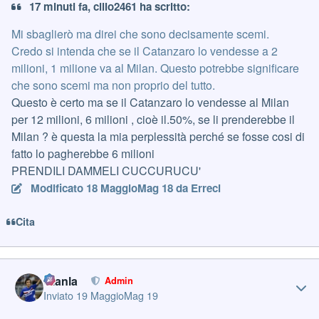
17 minuti fa, cillo2461 ha scritto:
Mi sbaglierò ma direi che sono decisamente scemi.
Credo si intenda che se il Catanzaro lo vendesse a 2
milioni, 1 milione va al Milan. Questo potrebbe significare
che sono scemi ma non proprio del tutto.
Questo è certo ma se il Catanzaro lo vendesse al Milan
per 12 milioni, 6 milioni , cioè il.50%, se li prenderebbe il
Milan ? è questa la mia perplessità perché se fosse cosi di
fatto lo pagherebbe 6 milioni
PRENDILI DAMMELI CUCCURUCU'
Modificato
18 Maggio
Mag 18
da Erreci
Cita
Author stats
Gianla
Admin
Inviato
19 Maggio
Mag 19