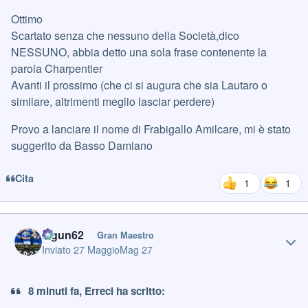
Ottimo
Scartato senza che nessuno della Società,dico
NESSUNO, abbia detto una sola frase contenente la
parola Charpentier
Avanti il prossimo (che ci si augura che sia Lautaro o
similare, altrimenti meglio lasciar perdere)
Provo a lanciare il nome di Frabigallo Amilcare, mi è stato
suggerito da Basso Damiano
Cita
1
1
Author stats
Iagun62
Gran Maestro
Inviato
27 Maggio
Mag 27
8 minuti fa, Erreci ha scritto: