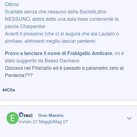
Ottimo
Scartato senza che nessuno della Società,dico
NESSUNO, abbia detto una sola frase contenente la
parola Charpentier
Avanti il prossimo (che ci si augura che sia Lautaro o
similare, altrimenti meglio lasciar perdere)
Provo a lanciare il nome di Frabigallo Amilcare
, mi è
stato suggerito da Basso Damiano
Giocava nel Frisciallo ed è passato a parametro zero al
Pentema???
Cita
Author stats
Erreci
Gran Maestro
Inviato
27 Maggio
Mag 27