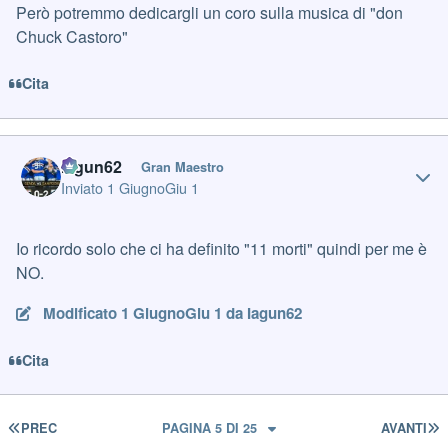
Però potremmo dedicargli un coro sulla musica di "don
Chuck Castoro"
Cita
Author stats
Iagun62
Gran Maestro
Inviato
1 Giugno
Giu 1
Io ricordo solo che ci ha definito "11 morti" quindi per me è
NO.
Modificato
1 Giugno
Giu 1
da Iagun62
Cita
PRIMA PAGINA
U
PREC
PAGINA 5 DI 25
AVANTI