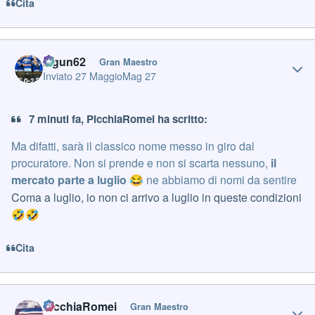
Cita
Author stats
Iagun62
Gran Maestro
Inviato
27 Maggio
Mag 27
7 minuti fa, PicchiaRomei ha scritto:
Ma difatti, sarà il classico nome messo in giro dal
procuratore. Non si prende e non si scarta nessuno,
il
mercato parte a luglio
ne abbiamo di nomi da sentire
😂
Coma a luglio, io non ci arrivo a luglio in queste condizioni
🤣
🤣
Cita
Author stats
PicchiaRomei
Gran Maestro