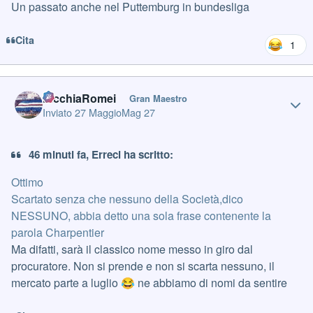
Un passato anche nel Puttemburg in bundesliga
Cita
1
Author stats
PicchiaRomei
Gran Maestro
Inviato
27 Maggio
Mag 27
46 minuti fa, Erreci ha scritto:
Ottimo
Scartato senza che nessuno della Società,dico
NESSUNO, abbia detto una sola frase contenente la
parola Charpentier
Ma difatti, sarà il classico nome messo in giro dal
procuratore. Non si prende e non si scarta nessuno, il
mercato parte a luglio
ne abbiamo di nomi da sentire
😂