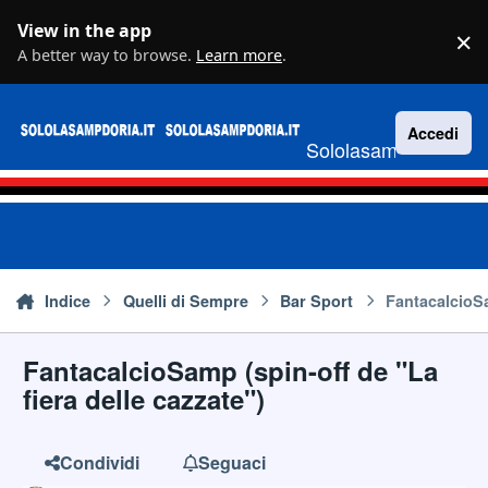
Vai al contenuto
View in the app
×
D
A better way to browse.
Learn more
.
Accedi
Sololasampdoria.it
Indice
Quelli di Sempre
Bar Sport
FantacalcioSa
FantacalcioSamp (spin-off de "La
fiera delle cazzate")
Condividi
Seguaci