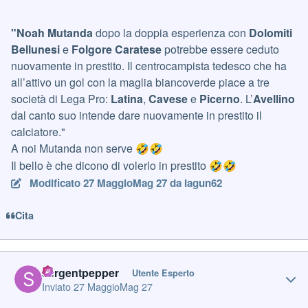
"Noah Mutanda
dopo la doppia esperienza con
Dolomiti
Bellunesi
e
Folgore Caratese
potrebbe essere ceduto
nuovamente in prestito. Il centrocampista tedesco che ha
all’attivo un gol con la maglia biancoverde piace a tre
società di Lega Pro:
Latina
,
Cavese
e
Picerno
. L’
Avellino
dal canto suo intende dare nuovamente in prestito il
calciatore."
A noi Mutanda non serve
🤣
🤣
Il bello è che dicono di volerlo in prestito
🤣
🤣
Modificato
27 Maggio
Mag 27
da Iagun62
Cita
Author stats
sergentpepper
Utente Esperto
Inviato
27 Maggio
Mag 27