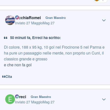
Author stats
PicchiaRomei
Gran Maestro
Inviato
27 Maggio
Mag 27
50 minuti fa, Erreci ha scritto:
Di colore, 188 x 95 kg, 10 gol nel Frocinone 5 nel Parma e
ha pure un passaggio nelle merde, non proprio un Cuni, il
classico grande e grosso
e che non fa gol
Cita
Author stats
Erreci
Gran Maestro
Inviato
27 Maggio
Mag 27