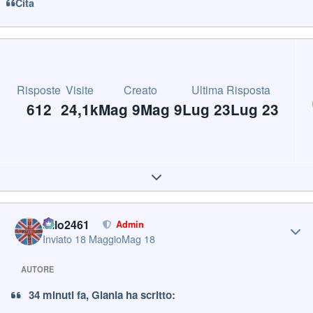
Cita
Risposte
Visite
Creato
Ultima Risposta
612
24,1k
Mag 9
Mag 9
Lug 23
Lug 23
Expand topic overview
Author stats
cillo2461
Admin
Inviato
18 Maggio
Mag 18
AUTORE
34 minuti fa, Gianla ha scritto: