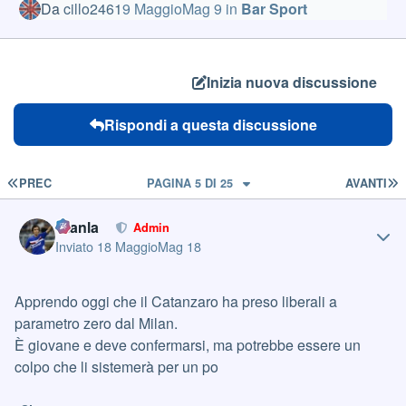
Da
cillo2461
9 Maggio
Mag 9
in
Bar Sport
Inizia nuova discussione
Rispondi a questa discussione
PRIMA PAGINA
U
PREC
PAGINA 5 DI 25
AVANTI
Author stats
Gianla
Admin
Inviato
18 Maggio
Mag 18
Apprendo oggi che il Catanzaro ha preso liberali a
parametro zero dal Milan.
È giovane e deve confermarsi, ma potrebbe essere un
colpo che li sistemerà per un po