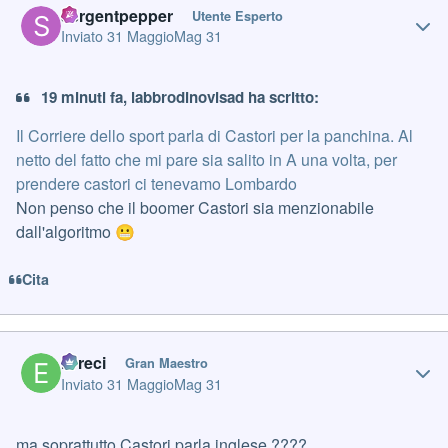
sergentpepper
Utente Esperto
Inviato
31 Maggio
Mag 31
19 minuti fa, labbrodinovisad ha scritto:
Il Corriere dello sport parla di Castori per la panchina. Al
netto del fatto che mi pare sia salito in A una volta, per
prendere castori ci tenevamo Lombardo
Non penso che il boomer Castori sia menzionabile
dall'algoritmo
😬
Cita
Author stats
Erreci
Gran Maestro
Inviato
31 Maggio
Mag 31
ma soprattutto Castori parla inglese ????