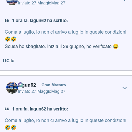
Inviato
27 Maggio
Mag 27
1 ora fa, Iagun62 ha scritto:
Coma a luglio, io non ci arrivo a luglio in queste condizioni
🤣
🤣
Scusa ho sbagliato. Inizia il 29 giugno, ho verificato
😂
Cita
Author stats
Iagun62
Gran Maestro
Inviato
27 Maggio
Mag 27
1 ora fa, Iagun62 ha scritto:
Come a luglio, io non ci arrivo a luglio in queste condizioni
🤣
🤣