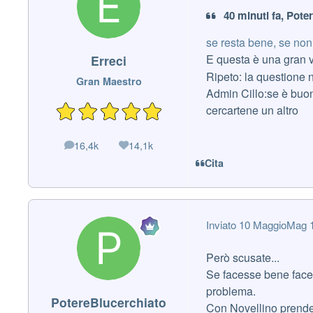
40 minuti fa, Pote
se resta bene, se non
E questa è una gran v
Erreci
Ripeto: la questione 
Gran Maestro
Admin Cillo:se è buon
cercartene un altro
16,4k
14,1k
messaggi
Reputazione
Cita
Inviato
10 Maggio
Mag 
Però scusate...
Se facesse bene facen
problema.
PotereBlucerchiato
Con Novellino prende