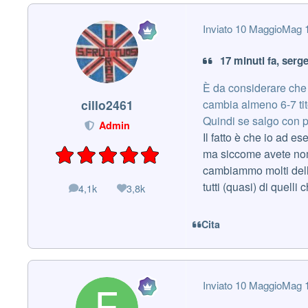
Inviato
10 Maggio
Mag 
17 minuti fa, serg
È da considerare che
cambia almeno 6-7 tit
cillo2461
Quindi se salgo con po
Admin
Il fatto è che io ad e
ma siccome avete nom
cambiammo molti dell
tutti (quasi) di quell
4,1k
3,8k
messaggi
Reputazione
Cita
Inviato
10 Maggio
Mag 