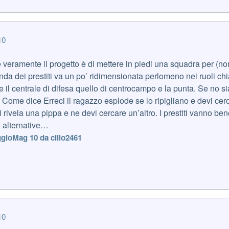
10
 veramente il progetto è di mettere in piedi una squadra per (no
 dei prestiti va un po’ ridimensionata perlomeno nei ruoli chia
e il centrale di difesa quello di centrocampo e la punta. Se no 
Come dice Erreci il ragazzo esplode se lo ripigliano e devi cer
si rivela una pippa e ne devi cercare un’altro. I prestiti vanno ben
e alternative…
gio
Mag 10
da cillo2461
10