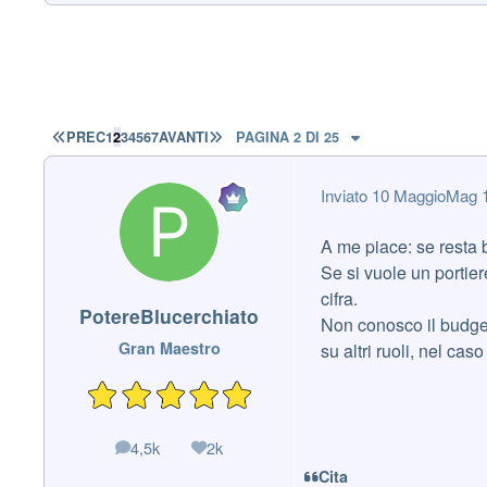
PRIMA PAGINA
ULTIMA PAGINA
PREC
1
2
3
4
5
6
7
AVANTI
PAGINA 2 DI 25
Inviato
10 Maggio
Mag 
A me piace: se resta 
Se si vuole un portiere
cifra.
PotereBlucerchiato
Non conosco il budget 
Gran Maestro
su altri ruoli, nel caso
4,5k
2k
messaggi
Reputazione
Cita