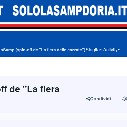
Sfoglia
Activity
oSamp (spin-off de "La fiera delle cazzate")
f de "La fiera
Condividi