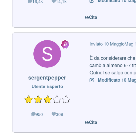
Modificato
10 Mag
16,4k
14,1k
messaggi
Reputazione
Cita
Inviato
10 Maggio
Mag 
È da considerare che
cambia almeno 6-7 tit
Quindi se salgo con po
sergentpepper
Modificato
10 Mag
Utente Esperto
950
309
messaggi
Reputazione
Cita