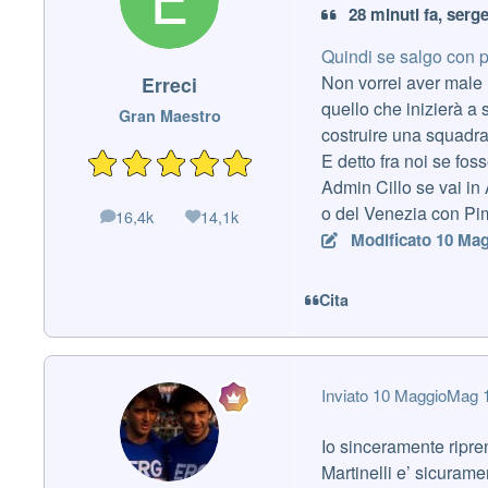
28 minuti fa, serg
Quindi se salgo con po
Non vorrei aver male i
Erreci
quello che inizierà 
Gran Maestro
costruire una squadra 
E detto fra noi se fo
Admin Cillo se vai in A
o del Venezia con Pi
16,4k
14,1k
messaggi
Reputazione
Modificato
10 Mag
Cita
Inviato
10 Maggio
Mag 
Io sinceramente ripren
Martinelli e’ sicurame