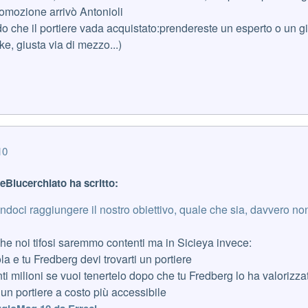
omozione arrivò Antonioli
 che il portiere vada acquistato:prendereste un esperto o un 
, giusta via di mezzo...)
10
reBlucerchiato ha scritto:
doci raggiungere il nostro obiettivo, quale che sia, davvero non
he noi tifosi saremmo contenti ma in Sicieya invece:
la e tu Fredberg devi trovarti un portiere
anti milioni se vuoi tenertelo dopo che tu Fredberg lo ha valorizza
 un portiere a costo più accessibile