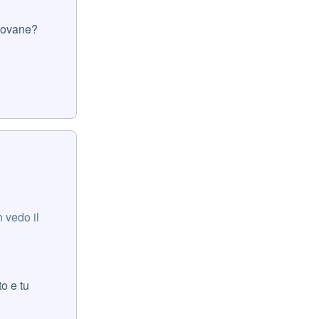
giovane?
 vedo il
to e tu