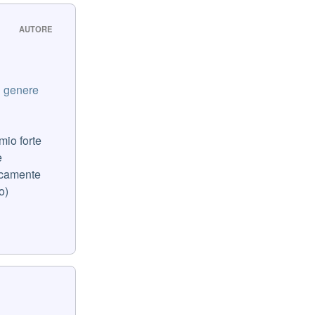
AUTORE
n genere
mio forte
e
icamente
o)