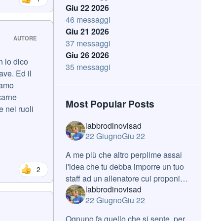
Giu 22 2026
46 messaggi
Giu 21 2026
AUTORE
37 messaggi
Giu 26 2026
n lo dico
35 messaggi
ve. Ed il
siamo
carne
Most Popular Posts
e nei ruoli
labbrodinovisad
22 Giugno
Giu 22
A me più che altro perplime assai
l'idea che tu debba imporre un tuo
2
staff ad un allenatore cui proponi di
labbrodinovisad
lavorare. Se fosse vera, e a sto
22 Giugno
Giu 22
punto, da varie cose che sento, lo
è, è una roba mai sentita
Ognuno fa quello che si sente, per