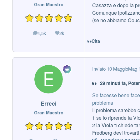
Gran Maestro
Casazza e dopo la pr
Comunque ipotizzando
(se no abbiamo Coucke
4,5k
2k
messaggi
Reputazione
Cita
Inviato
10 Maggio
Mag 
29 minuti fa, Pote
Se facesse bene facen
problema
Erreci
Il problema sarebbe c
Gran Maestro
1 se lo riprende la Vio
2 la Viola ti chiede t
Fredberg devi trovarti