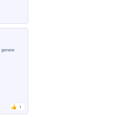
n genere
1