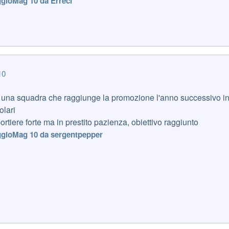
gio
Mag 10
da Erreci
10
 una squadra che raggiunge la promozione l'anno successivo i
olari
rtiere forte ma in prestito pazienza, obiettivo raggiunto
gio
Mag 10
da sergentpepper