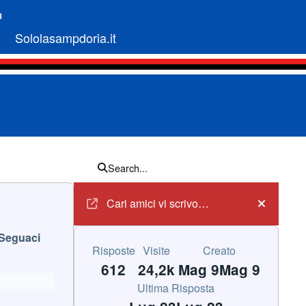
Sololasampdoria.it
Search...
Annunci
Cari amici vi scrivo…
Hide an
Seguaci
Risposte
Visite
Creato
612
24,2k
Mag 9
Mag 9
Ultima Risposta