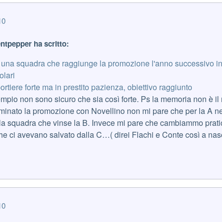
10
entpepper ha scritto:
 una squadra che raggiunge la promozione l'anno successivo i
olari
rtiere forte ma in prestito pazienza, obiettivo raggiunto
sempio non sono sicuro che sia così forte. Ps la memoria non è il 
inato la promozione con Novellino non mi pare che per la A n
a squadra che vinse la B. Invece mi pare che cambiammo prat
i che ci avevano salvato dalla C…( direi Flachi e Conte così a nas
10