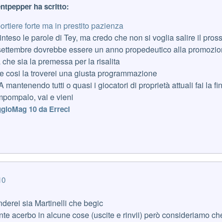
entpepper ha scritto:
rtiere forte ma in prestito pazienza
nteso le parole di Tey, ma credo che non si voglia salire il pro
a settembre dovrebbe essere un anno propedeutico alla promozio
che sia la premessa per la risalita
sse cosi la troverei una giusta programmazione
 mantenendo tutti o quasi i giocatori di proprietà attuali fai la fi
mpompalo, vai e vieni
gio
Mag 10
da Erreci
10
derei sia Martinelli che begic
nte acerbo in alcune cose (uscite e rinvii) però consideriamo ch