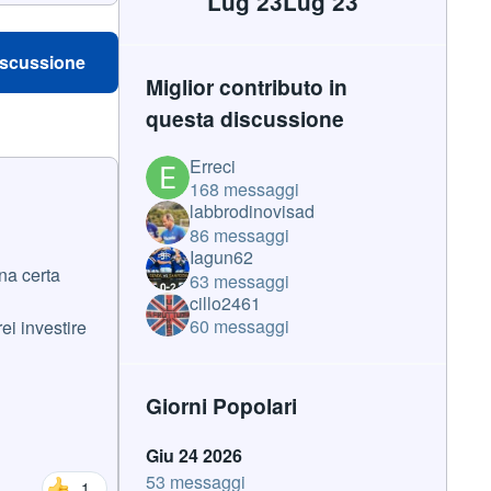
Lug 23
Lug 23
iscussione
Miglior contributo in
questa discussione
Erreci
168 messaggi
labbrodinovisad
86 messaggi
Iagun62
una certa
63 messaggi
cillo2461
60 messaggi
ei investire
Giorni Popolari
Giu 24 2026
53 messaggi
1