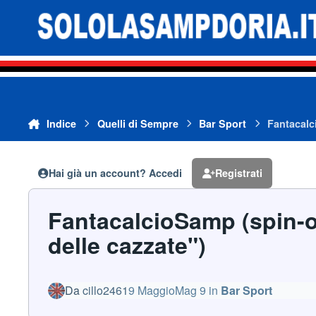
Vai al contenuto
Indice
Quelli di Sempre
Bar Sport
Fantacalci
Hai già un account? Accedi
Registrati
FantacalcioSamp (spin-of
delle cazzate")
Da
cillo2461
9 Maggio
Mag 9
in
Bar Sport