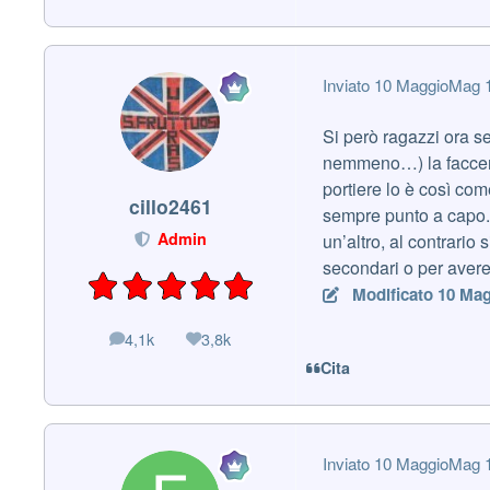
Inviato
10 Maggio
Mag 
Si però ragazzi ora se
nemmeno…) la faccenda
portiere lo è così com
cillo2461
sempre punto a capo. 
Admin
un’altro, al contrario 
secondari o per aver
Modificato
10 Mag
4,1k
3,8k
messaggi
Reputazione
Cita
Inviato
10 Maggio
Mag 