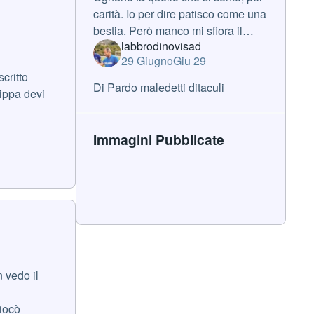
carità. Io per dire patisco come una
bestia. Però manco mi sfiora il
labbrodinovisad
pensiero di non essere
29 Giugno
Giu 29
domenicalmente lì. Alla fine siamo
critto
tutti diversi e ci sta, ma credo che l
Di Pardo maledetti ditaculi
pippa devi
Immagini Pubblicate
 vedo il
iocò