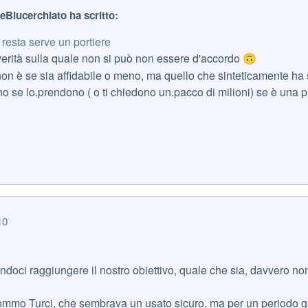
reBlucerchiato ha scritto:
 resta serve un portiere
erità sulla quale non si può non essere d'accordo
🙃
non è se sia affidabile o meno, ma quello che sinteticamente ha s
o se lo.prendono ( o ti chiedono un.pacco di milioni) se è una 
10
doci raggiungere il nostro obiettivo, quale che sia, davvero non
mmo Turci, che sembrava un usato sicuro, ma per un periodo g