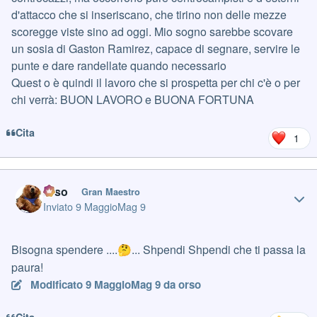
d'attacco che si inseriscano, che tirino non delle mezze
scoregge viste sino ad oggi. Mio sogno sarebbe scovare
un sosia di Gaston Ramirez, capace di segnare, servire le
punte e dare randellate quando necessario
Quest o è quindi il lavoro che si prospetta per chi c'è o per
chi verrà: BUON LAVORO e BUONA FORTUNA
Cita
1
Author stats
orso
Gran Maestro
Inviato
9 Maggio
Mag 9
Bisogna spendere ....
... Shpendi Shpendi che ti passa la
🤔
paura!
Modificato
9 Maggio
Mag 9
da orso