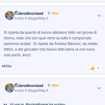
Author stats
labbrodinovisad
Mod
Inviato
8 Maggio
Mag 8
Si riparta da quanto di buono abbiamo fatto nel girone di
ritorno, visto che con quel ritmo su tutto il campionato
saremmo andati . Si riparta da Andrea Mancini, da mister
Attilio, e dai giocatori che hanno fatto bene (e non sono
così pochi, anzi)
Cita
1
Author stats
labbrodinovisad
Mod
Inviato
8 Maggio
Mag 8
10 ore fa, PicchiaRomei ha scritto: