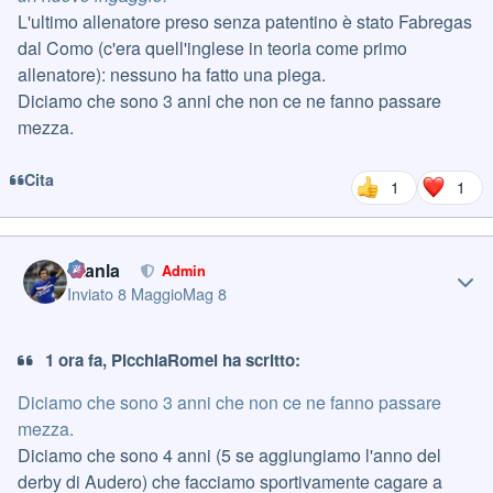
L'ultimo allenatore preso senza patentino è stato Fabregas
dal Como (c'era quell'inglese in teoria come primo
allenatore): nessuno ha fatto una piega.
Diciamo che sono 3 anni che non ce ne fanno passare
mezza.
Cita
1
1
Author stats
Gianla
Admin
Inviato
8 Maggio
Mag 8
1 ora fa, PicchiaRomei ha scritto:
Diciamo che sono 3 anni che non ce ne fanno passare
mezza.
Diciamo che sono 4 anni (5 se aggiungiamo l'anno del
derby di Audero) che facciamo sportivamente cagare a