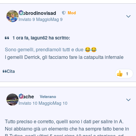
Author stats
labbrodinovisad
Mod
Inviato
9 Maggio
Mag 9
1 ora fa, Iagun62 ha scritto:
Sono gemelli, prendiamoli tutti e due
😂
😂
I gemelli Derrick, gli facciamo fare la catapulta infernale
Cita
1
Author stats
mache
Veterano
Inviato
10 Maggio
Mag 10
Tutto preciso e corretto, quelli sono i dati per salire in A.
Noi abbiamo già un elemento che ha sempre fatto bene in
B Tutino, negli ultimi 5 anni circa 10 goal a stagione, ed