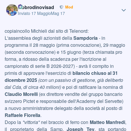
Author stats
labbrodinovisad
Mod
Inviato
17 Maggio
Mag 17
copiaincollo Michieli dal sito di Telenord:
L'assemblea degli azionisti della
Sampdoria
- in
programma il 28 maggio (prima convocazione), 29 maggio
(seconda convocazione) e 15 giugno (terza chiamata pro
forma, a ridosso della scadenza per l'iscrizione al
campionato di serie B 2026-2027) - avrà il compito in
primis di approvare l'esercizio di
bilancio chiuso al 31
dicembre 2025
(con un passivo di gestione, già deliberto
dal Cda, di circa 40 milioni)
e poi di ratificare la nomina di
Claudio Morelli
(ex direttore vendite del gruppo bancario
svizzero Pictet e responsabile dell'Academy del Servette)
a nuovo amministratore delegato della società al posto di
Raffaele Fiorella
.
Dopo la
"vittoria"
nel braccio di ferro con
Matteo Manfredi
,
il proprietario della Samp,
Joseph Tey
, sta portando