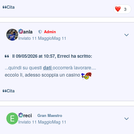
Cita
3
Author stats
Gianla
Admin
Inviato
11 Maggio
Mag 11
Il 09/05/2026 at 10:57, Erreci ha scritto:
...quindi su questi
dati
occorrerà lavorare....
eccolo li, adesso scoppia un casino
Cita
Author stats
Erreci
Gran Maestro
Inviato
11 Maggio
Mag 11