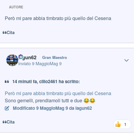
AUTORE
Però mi pare abbia timbrato più quello del Cesena
Cita
Author stats
Iagun62
Gran Maestro
Inviato
9 Maggio
Mag 9
14 minuti fa, cillo2461 ha scritto:
Però mi pare abbia timbrato più quello del Cesena
Sono gemelli, prendiamoli tutti e due
😂
😂
Modificato
9 Maggio
Mag 9
da Iagun62
Cita
1