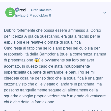
Author stats
Erreci
Gran Maestro
Inviato
8 Maggio
Mag 8
Dubito fortemente che possa essere ammesso al Corso
per licenza A già da quest'anno, era già a rischio per le
espulsioni e le relative giornate di squalifica
Cmq resta al fatto che se lo siano presi nel culo sia per
responsabilità della Sampdoria (quella conferenza stampa
di presentazione
) e ovviamente sia loro per aver
😱
accettato. In questo caso c'è stata indubbiamente
superficialità da parte di entrambe le parti. Poi se mi
chiedete cosa ne penso dico che la squalifica è una gran
cazzata visto che gli è vietato di andare in panchina, ma
possono tranquillamente seguire gli allenamenti della
squadra e voglio proprio vedere chi è in grado di verificare
chi è che detta la formazione