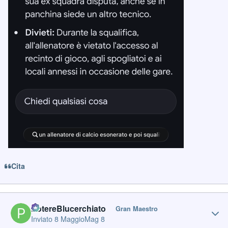
Cita
Author stats
PotereBlucerchiato
Gran Maestro
Inviato
8 Maggio
Mag 8