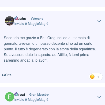
Author stats
mache
Veterano
Inviato
9 Maggio
Mag 9
Secondo me grazie a Foti Gregucci ed al mercato di
gennaio, avevamo un passo decente sino ad un certo
punto. Il tutto è degenerato con la storia della squalifica.
Se avessero dato la squadra ad Attilio, 3 turni prima
saremmo andati ai playoff.
Cita
1
Author stats
Erreci
Gran Maestro
Inviato
9 Maggio
Mag 9