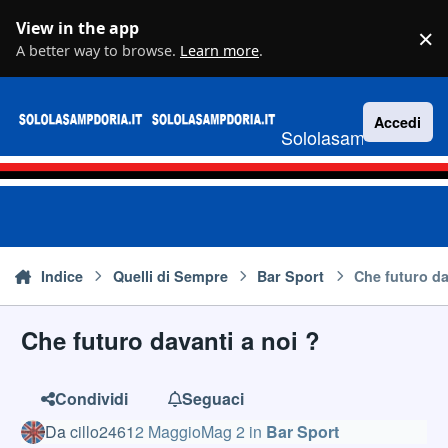
Vai al contenuto
View in the app
×
D
A better way to browse.
Learn more
.
Accedi
Sololasampdoria.it
Indice
Quelli di Sempre
Bar Sport
Che futuro da
Che futuro davanti a noi ?
Condividi
Seguaci
Da
cillo2461
2 Maggio
Mag 2
in
Bar Sport