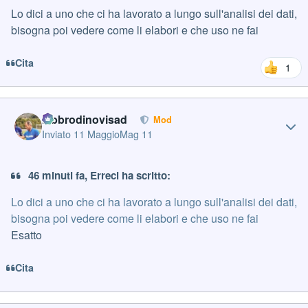
Lo dici a uno che ci ha lavorato a lungo sull'analisi dei dati,
bisogna poi vedere come li elabori e che uso ne fai
Cita
1
Author stats
labbrodinovisad
Mod
Inviato
11 Maggio
Mag 11
46 minuti fa, Erreci ha scritto:
Lo dici a uno che ci ha lavorato a lungo sull'analisi dei dati,
bisogna poi vedere come li elabori e che uso ne fai
Esatto
Cita