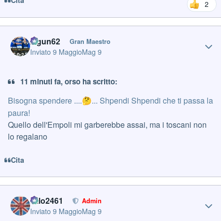
Cita
2
Author stats
Iagun62
Gran Maestro
Inviato
9 Maggio
Mag 9
11 minuti fa, orso ha scritto:
Bisogna spendere ....
... Shpendi Shpendi che ti passa la
🤔
paura!
Quello dell'Empoli mi garberebbe assai, ma i toscani non
lo regalano
Cita
Author stats
cillo2461
Admin
Inviato
9 Maggio
Mag 9