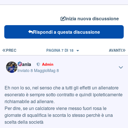
Inizia nuova discussione
Rispondi a questa discussione
PRIMA PAGINA
U
PREC
PAGINA 7 DI 18
AVANTI
Author stats
Gianla
Admin
Inviato
8 Maggio
Mag 8
Eh non lo so, nel senso che a tutti gli effetti un allenatore
esonerato è sempre sotto contratto e quindi ipoteticamente
richiamabile ad allenare.
Per dire, se un calciatore viene messo fuori rosa le
giornate di squalifica le sconta lo stesso perchè è una
scelta della società