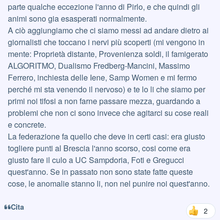
parte qualche eccezione l'anno di Pirlo, e che quindi gli
animi sono gia esasperati normalmente.
A ciò aggiungiamo che ci siamo messi ad andare dietro ai
giornalisti che toccano i nervi più scoperti (mi vengono in
mente: Proprietà distante, Provenienza soldi, il famigerato
ALGORITMO, Dualismo Fredberg-Mancini, Massimo
Ferrero, inchiesta delle Iene, Samp Women e mi fermo
perché mi sta venendo il nervoso) e te lo li che siamo per
primi noi tifosi a non farne passare mezza, guardando a
problemi che non ci sono invece che agitarci su cose reali
e concrete.
La federazione fa quello che deve in certi casi: era giusto
togliere punti al Brescia l'anno scorso, cosi come era
giusto fare il culo a UC Sampdoria, Foti e Gregucci
quest'anno. Se in passato non sono state fatte queste
cose, le anomalie stanno li, non nel punire noi quest'anno.
Cita
2