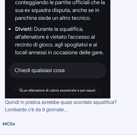
Quindi in pratica avrebbe quasi scontato squalifica?
Lombardo c'è da 9 giornate...
Cita