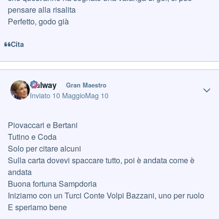
pensare alla risalita
Perfetto, godo già
Cita
Author stats
Galway
Gran Maestro
Inviato
10 Maggio
Mag 10
Piovaccari e Bertani
Tutino e Coda
Solo per citare alcuni
Sulla carta dovevi spaccare tutto, poi è andata come è
andata
Buona fortuna Sampdoria
Iniziamo con un Turci Conte Volpi Bazzani, uno per ruolo
E speriamo bene