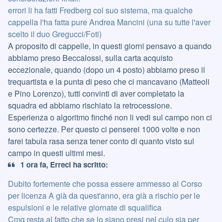
errori li ha fatti Fredberg col suo sistema, ma qualche
cappella l'ha fatta pure Andrea Mancini (una su tutte l'aver
scelto il duo Gregucci/Foti)
A proposito di cappelle, in questi giorni pensavo a quando
abbiamo preso Beccalossi, sulla carta acquisto
eccezionale, quando (dopo un 4 posto) abbiamo preso il
trequartista e la punta di peso che ci mancavano (Matteoli
e Pino Lorenzo), tutti convinti di aver completato la
squadra ed abbiamo rischiato la retrocessione.
Esperienza o algoritmo finché non li vedi sul campo non ci
sono certezze. Per questo ci penserei 1000 volte e non
farei tabula rasa senza tener conto di quanto visto sul
campo in questi ultimi mesi.
1 ora fa, Erreci ha scritto:
Dubito fortemente che possa essere ammesso al Corso
per licenza A già da quest'anno, era già a rischio per le
espulsioni e le relative giornate di squalifica
Cmq resta al fatto che se lo siano presi nel culo sia per