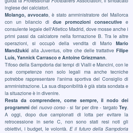
guida la
Professional Footballers Association
, il sindacato
inglese dei calciatori.
Molango, avvocato
, è stato amministratore del Mallorca
con un bilancio di
due promozioni consecutive
e
consulente legale dell'Atletico Madrid, dove mosse anche i
primi passi da calciatore nella formazione B. Tra le altre
operazioni, si occupò della vendita di Mario
Mario
Mandžukić
alla Juventus, oltre che delle trattative
Filipe
Luís, Yannick Carrasco e Antoine Griezmann
.
Tifoso della Sampdoria dai tempi di Vialli e Mancini, con le
sue competenze non solo legali ma anche tecniche
potrebbe rappresentare l'anima sportiva del Consiglio di
amministrazione. La sua disponibilità è già stata sondata e
la situazione è in divenire.
Resta da comprendere, come sempre, il nodo dei
programmi
del
nuovo corso
- si far per dire - targato
Tey
.
A oggi, dopo due campionati di lotta per evitare la
retrocessione in serie C, non sono stati resi noti gli
obiettivi, i budget, le volontà.
E il futuro della Sampdoria