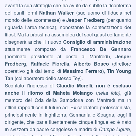
avanti la sua strategia che ha avuto da subito la riconferma
dei punti fermi
Nathan Walker
(suo uomo di fiducia nel
mondo delle scommesse) e
Jesper Fredberg
(per quanto
riguarda l'area tecnica), nonostante la contestazione dei
tifosi. Ma la prossima assemblea dei soci quasi certamente
disegnerà anche il nuovo
Consiglio di amministrazione
attualmente composto da
Francesco De Gennaro
(nominato presidente al posto di Manfredi),
Jesper
Fredberg
,
Raffaele Fiorella
,
Alberto Bosco
(direttore
operativo già dai tempi di
Massimo Ferrero
),
Tin Young
Tan
(collaboratore dello stesso Tey).
Scontato l'ingresso di
Claudio Morelli
,
non è escluso
anche il ritorno di Maheta Molango
(
nella foto)
, già
membro del Cda della Sampdoria con Manfredi ma in
ottimi rapporti con il futuro ad.
Ex calciatore professionista,
principalmente in Inghilterra, Germania e Spagna, oggi il
dirigente, che parla fluentemente cinque lingue ed è nato
in svizzera da padre congolese e madre di
Campo Ligure
,