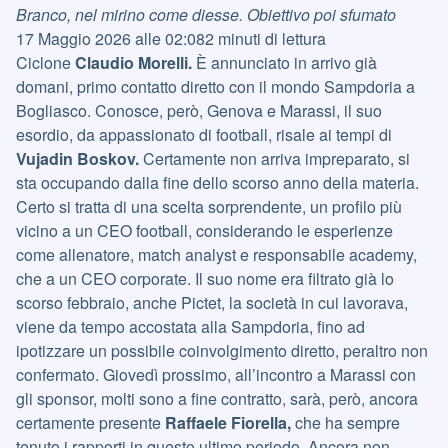
Branco, nel mirino come diesse. Obiettivo poi sfumato
17 Maggio 2026 alle 02:082 minuti di lettura
Ciclone
Claudio Morelli.
È annunciato in arrivo già
domani, primo contatto diretto con il mondo Sampdoria a
Bogliasco. Conosce, però, Genova e Marassi, il suo
esordio, da appassionato di football, risale ai tempi di
Vujadin Boskov.
Certamente non arriva impreparato, si
sta occupando dalla fine dello scorso anno della materia.
Certo si tratta di una scelta sorprendente, un profilo più
vicino a un CEO football, considerando le esperienze
come allenatore, match analyst e responsabile academy,
che a un CEO corporate. Il suo nome era filtrato già lo
scorso febbraio, anche Pictet, la società in cui lavorava,
viene da tempo accostata alla Sampdoria, fino ad
ipotizzare un possibile coinvolgimento diretto, peraltro non
confermato. Giovedì prossimo, all’incontro a Marassi con
gli sponsor, molti sono a fine contratto, sarà, però, ancora
certamente presente
Raffaele Fiorella,
che ha sempre
tenuto i rapporti in questo ultimo periodo. Ancora non