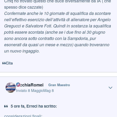
Cmq ho trovato questo che duce diversamente da IA ( che
spesso dice cazzate)
Confermate anche le 10 giornate di squalifica da scontare
nell’effettivo esercizio dell’attività di allenatore per Angelo
Gregucci e Salvatore Foti. Quindi in sostanza la squalifica
potrà essere scontata (anche se i due fino al 30 giugno
sono ancora sotto contratto con la Sampdoria, pur
esonerati da quasi un mese e mezzo) quando troveranno
un nuovo ingaggio.
Cita
Author stats
PicchiaRomei
Gran Maestro
Inviato
8 Maggio
Mag 8
5 ore fa, Erreci ha scritto:
considerazioni finali: