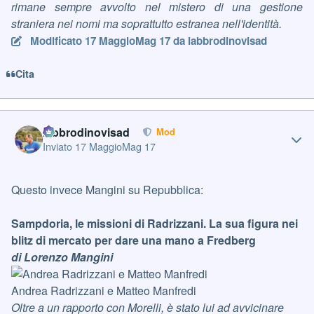
rimane sempre avvolto nel mistero di una gestione
straniera nei nomi ma soprattutto estranea nell'identità.
Modificato
17 Maggio
Mag 17
da labbrodinovisad
Cita
Author stats
labbrodinovisad
Mod
Inviato
17 Maggio
Mag 17
Questo invece Mangini su Repubblica:
Sampdoria, le missioni di Radrizzani. La sua figura nei
blitz di mercato per dare una mano a Fredberg
di Lorenzo Mangini
Andrea Radrizzani e Matteo Manfredi
Oltre a un rapporto con Morelli, è stato lui ad avvicinare