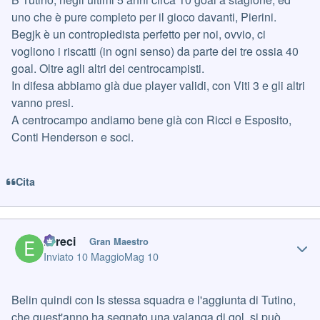
uno che è pure completo per il gioco davanti, Pierini.
Begjk è un contropiedista perfetto per noi, ovvio, ci
vogliono i riscatti (in ogni senso) da parte dei tre ossia 40
goal. Oltre agli altri dei centrocampisti.
In difesa abbiamo già due player validi, con Viti 3 e gli altri
vanno presi.
A centrocampo andiamo bene già con Ricci e Esposito,
Conti Henderson e soci.
Cita
Author stats
Erreci
Gran Maestro
Inviato
10 Maggio
Mag 10
Belin quindi con ls stessa squadra e l'aggiunta di Tutino,
che quest'anno ha segnato una valanga di gol, si può