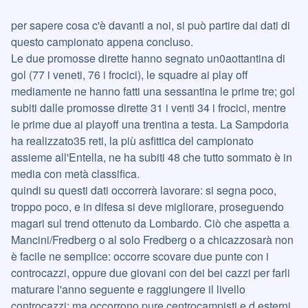
per sapere cosa c'è davanti a noi, si può partire dai dati di
questo campionato appena concluso.
Le due promosse dirette hanno segnato un0aottantina di
gol (77 i veneti, 76 i frocici), le squadre ai play off
mediamente ne hanno fatti una sessantina le prime tre; gol
subiti dalle promosse dirette 31 i venti 34 i frocici, mentre
le prime due ai playoff una trentina a testa. La Sampdoria
ha realizzato35 reti, la più asfittica del campionato
assieme all'Entella, ne ha subiti 48 che tutto sommato è in
media con metà classifica.
quindi su questi dati occorrerà lavorare: si segna poco,
troppo poco, e in difesa si deve migliorare, proseguendo
magari sul trend ottenuto da Lombardo. Ciò che aspetta a
Mancini/Fredberg o al solo Fredberg o a chicazzosarà non
è facile ne semplice: occorre scovare due punte con i
controcazzi, oppure due giovani con dei bei cazzi per farli
maturare l'anno seguente e raggiungere il livello
controcazzi; ma occorrono pure centrocampisti e d esterni