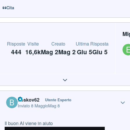
Cita
Mi
Risposte
Visite
Creato
Ultima Risposta
444
16,6k
Mag 2
Mag 2
Giu 5
Giu 5
Expand topic overview
Author stats
boskov62
Utente Esperto
Inviato
8 Maggio
Mag 8
Il buon AI viene in aiuto