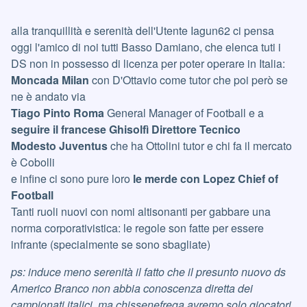
alla tranquillità e serenità dell'Utente Iagun62 ci pensa
oggi l'amico di noi tutti Basso Damiano, che elenca tuti i
DS non in possesso di licenza per poter operare in Italia:
Moncada Milan
con D'Ottavio come tutor che poi però se
ne è andato via
Tiago Pinto Roma
General Manager of Football e a
seguire il francese Ghisolfì Direttore Tecnico
Modesto Juventus
che ha Ottolini tutor e chi fa il mercato
è Cobolli
e infine ci sono pure loro
le merde con Lopez Chief of
Football
Tanti ruoli nuovi con nomi altisonanti per gabbare una
norma corporativistica: le regole son fatte per essere
infrante (specialmente se sono sbagliate)
ps: induce meno serenità il fatto che il presunto nuovo ds
Americo Branco non abbia conoscenza diretta dei
campionati italici, ma chissenefrega avremo solo giocatori