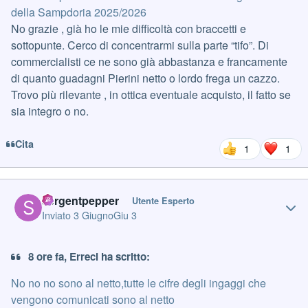
della Sampdoria 2025/2026
No grazie , già ho le mie difficoltà con braccetti e
sottopunte. Cerco di concentrarmi sulla parte “tifo”. Di
commercialisti ce ne sono già abbastanza e francamente
di quanto guadagni Pierini netto o lordo frega un cazzo.
Trovo più rilevante , in ottica eventuale acquisto, il fatto se
sia integro o no.
Cita
1
1
Author stats
sergentpepper
Utente Esperto
Inviato
3 Giugno
Giu 3
8 ore fa, Erreci ha scritto:
No no no sono al netto,tutte le cifre degli ingaggi che
vengono comunicati sono al netto