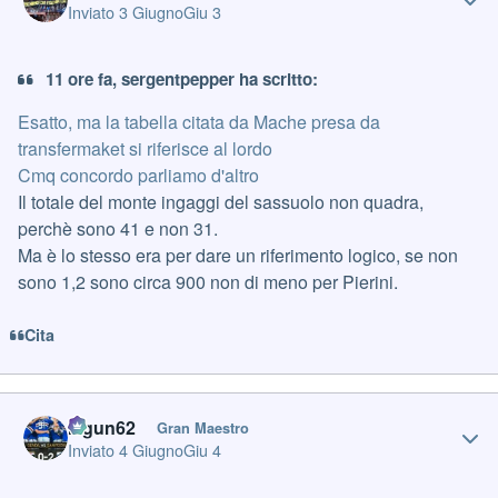
Inviato
3 Giugno
Giu 3
11 ore fa, sergentpepper ha scritto:
Esatto, ma la tabella citata da Mache presa da
transfermaket si riferisce al lordo
Cmq concordo parliamo d'altro
Il totale del monte ingaggi del sassuolo non quadra,
perchè sono 41 e non 31.
Ma è lo stesso era per dare un riferimento logico, se non
sono 1,2 sono circa 900 non di meno per Pierini.
Cita
Author stats
Iagun62
Gran Maestro
Inviato
4 Giugno
Giu 4