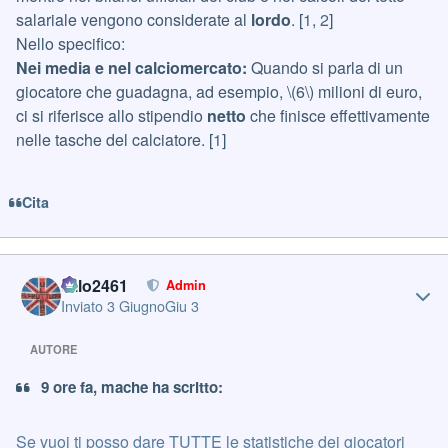
salariale vengono considerate al
lordo
. [
1
,
2
]
Nello specifico:
Nei media e nel calciomercato:
Quando si parla di un
giocatore che guadagna, ad esempio, \(6\) milioni di euro,
ci si riferisce allo stipendio
netto
che finisce effettivamente
nelle tasche del calciatore.
[
1
]
Cita
Author stats
cillo2461
Admin
Inviato
3 Giugno
Giu 3
AUTORE
9 ore fa, mache ha scritto:
Se vuoi ti posso dare TUTTE le statistiche dei giocatori