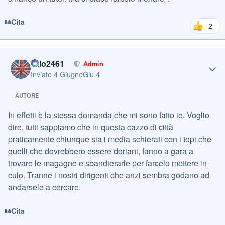
Cita
2
Author stats
cillo2461
Admin
Inviato
4 Giugno
Giu 4
AUTORE
In effetti è la stessa domanda che mi sono fatto io. Voglio
dire, tutti sappiamo che in questa cazzo di città
praticamente chiunque sia i media schierati con i topi che
quelli che dovrebbero essere doriani, fanno a gara a
trovare le magagne e sbandierarle per farcelo mettere in
culo. Tranne i nostri dirigenti che anzi sembra godano ad
andarsele a cercare.
Cita