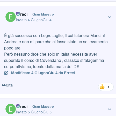
Author stats
Erreci
Gran Maestro
Inviato
4 Giugno
Giu 4
È già successo con Legrottaglie, il cui tutor era Mancini
Andrea e non mi pare che ci fosse stato.un sollevamento
popolare
Però nessuno dice che solo in Italia necessita aver
superato il corso di Coverciano , classico stratagemma
corporativismo, ideato dalla mafia dei DS
Modificato
4 Giugno
Giu 4
da Erreci
Cita
1
Author stats
Erreci
Gran Maestro
Inviato
5 Giugno
Giu 5