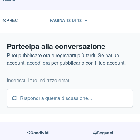
PRIMA PAGINA
PREC
PAGINA 18 DI 18
Partecipa alla conversazione
Puoi pubblicare ora e registrarti più tardi. Se hai un
account,
accedi ora
per pubblicarlo con il tuo account.
Rispondi a questa discussione...
Condividi
Seguaci