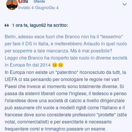
Cimi
Utente
Inviato
4 Giugno
Giu 4
1 ora fa, Iagun62 ha scritto:
Belin, adesso esce fuori che Branco non ha il "tesserino"
per fare il DS in Italia, e metterebbero Ariaudo in quel ruolo
per sopperire a tale mancanza. Ma è mai possibile?
Leggo che Branco ha ricoperto tale ruolo in diverse società
in Europa fin dal 2014
☹️
☹️
In Europa non esiste un "patentino" riconosciuto da tutti, la
UEFA ci sta pensando per omologare le regole nei vari
Paesi che invece al momento sono totalmente diverse. Si
passa da sistemi liberali come l'inglese, il tedesco e penso
l'olandese dove una società di calcio a livello dirigenziale
può assumere chi vuole a modelli rigidi come l'italiano e il
francese dove sono considerate professioni "protette" (stile
notai, commercialisti) e per esercitarle è necessario
frequentare corsi e immagino passare un esame.