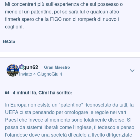
Mi concentreri più sull'esperienza che sul possesso o
meno di un patentino, poi se sarà lui e qualcun altro
firmerà spero che la FIGC non ci romperà di nuovo i
coglioni.
Cita
Author stats
Iagun62
Gran Maestro
Inviato
4 Giugno
Giu 4
4 minuti fa, Cimi ha scritto:
In Europa non esiste un "patentino" riconosciuto da tutti, la
UEFA ci sta pensando per omologare le regole nei vari
Paesi che invece al momento sono totalmente diverse. Si
passa da sistemi liberali come l'inglese, il tedesco e penso
l'olandese dove una società di calcio a livello dirigenziale