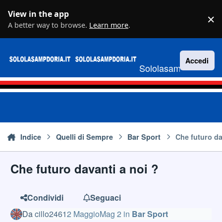
Vai al contenuto
View in the app
×
D
A better way to browse.
Learn more
.
Accedi
Sololasampdoria.it
Indice
Quelli di Sempre
Bar Sport
Che futuro da
Che futuro davanti a noi ?
Condividi
Seguaci
Da
cillo2461
2 Maggio
Mag 2
in
Bar Sport