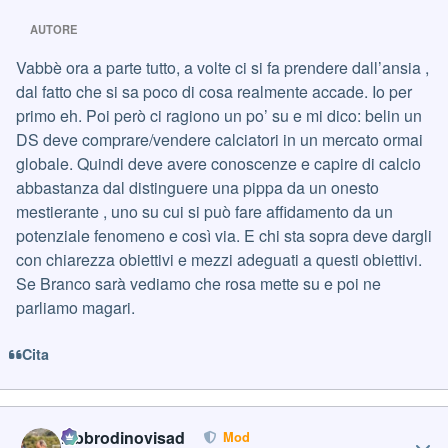
AUTORE
Vabbè ora a parte tutto, a volte ci si fa prendere dall’ansia ,
dal fatto che si sa poco di cosa realmente accade. Io per
primo eh. Poi però ci ragiono un po’ su e mi dico: belin un
DS deve comprare/vendere calciatori in un mercato ormai
globale. Quindi deve avere conoscenze e capire di calcio
abbastanza dal distinguere una pippa da un onesto
mestierante , uno su cui si può fare affidamento da un
potenziale fenomeno e così via. E chi sta sopra deve dargli
con chiarezza obiettivi e mezzi adeguati a questi obiettivi.
Se Branco sarà vediamo che rosa mette su e poi ne
parliamo magari.
Cita
Author stats
labbrodinovisad
Mod