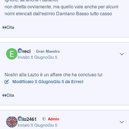
non diretta ovviamente, ma quello vale anche per alcuni
nomi elencati dall'esimio Damiano Basso tutto casso
Cita
Author stats
Erreci
Gran Maestro
Inviato
5 Giugno
Giu 5
Noslin alla Lazio è un affare che ha concluso lui
Modificato
5 Giugno
Giu 5
da Erreci
Cita
Author stats
cillo2461
Admin
Inviato
5 Giugno
Giu 5