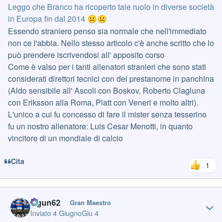
Leggo che Branco ha ricoperto tale ruolo in diverse società
in Europa fin dal 2014
☹️
☹️
Essendo straniero penso sia normale che nell'immediato
non ce l'abbia. Nello stesso articolo c'è anche scritto che lo
può prendere iscrivendosi all' apposito corso
Come è valso per i tanti allenatori stranieri che sono stati
considerati direttori tecnici con dei prestanome in panchina
(Aldo sensibile all' Ascoli con Boskov, Roberto Clagluna
con Eriksson alla Roma, Platt con Veneri e molto altri).
L'unico a cui fu concesso di fare il mister senza tesserino
fu un nostro allenatore: Luis Cesar Menotti, in quanto
vincitore di un mondiale di calcio
Cita
1
Author stats
Iagun62
Gran Maestro
Inviato
4 Giugno
Giu 4