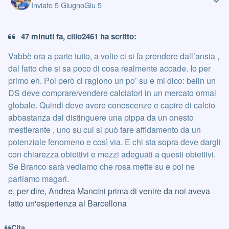
Inviato
5 Giugno
Giu 5
47 minuti fa, cillo2461 ha scritto:
Vabbè ora a parte tutto, a volte ci si fa prendere dall’ansia ,
dal fatto che si sa poco di cosa realmente accade. Io per
primo eh. Poi però ci ragiono un po’ su e mi dico: belin un
DS deve comprare/vendere calciatori in un mercato ormai
globale. Quindi deve avere conoscenze e capire di calcio
abbastanza dal distinguere una pippa da un onesto
mestierante , uno su cui si può fare affidamento da un
potenziale fenomeno e così via. E chi sta sopra deve dargli
con chiarezza obiettivi e mezzi adeguati a questi obiettivi.
Se Branco sarà vediamo che rosa mette su e poi ne
parliamo magari.
e, per dire, Andrea Mancini prima di venire da noi aveva
fatto un'esperienza al Barcellona
Cita