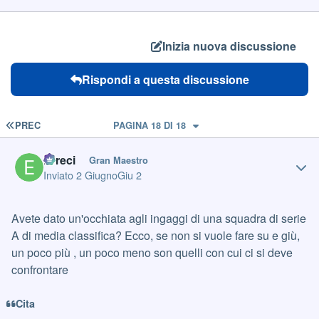
Inizia nuova discussione
Rispondi a questa discussione
PRIMA PAGINA
PREC
PAGINA 18 DI 18
Author stats
Erreci
Gran Maestro
Inviato
2 Giugno
Giu 2
Avete dato un'occhiata agli ingaggi di una squadra di serie
A di media classifica? Ecco, se non si vuole fare su e giù,
un poco più , un poco meno son quelli con cui ci si deve
confrontare
Cita