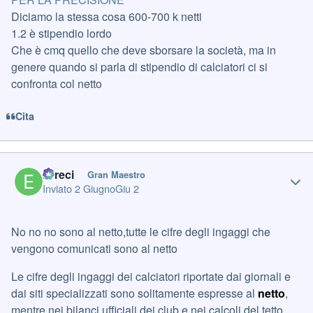
Diciamo la stessa cosa 600-700 k netti
1.2 è stipendio lordo
Che è cmq quello che deve sborsare la società, ma in
genere quando si parla di stipendio di calciatori ci si
confronta col netto
Cita
Author stats
Erreci
Gran Maestro
Inviato
2 Giugno
Giu 2
No no no sono al netto,tutte le cifre degli ingaggi che
vengono comunicati sono al netto
Le cifre degli ingaggi dei calciatori riportate dai giornali e
dai siti specializzati sono solitamente espresse al
netto
,
mentre nei bilanci ufficiali dei club e nei calcoli del tetto