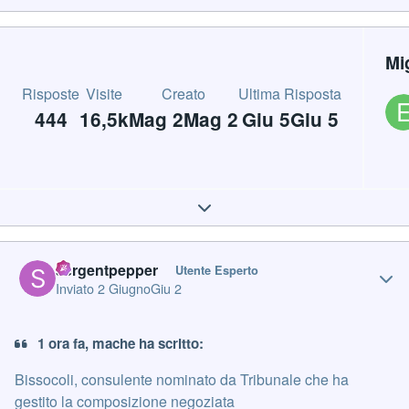
Mi
Risposte
Visite
Creato
Ultima Risposta
444
16,5k
Mag 2
Mag 2
Giu 5
Giu 5
Expand topic overview
Author stats
sergentpepper
Utente Esperto
Inviato
2 Giugno
Giu 2
1 ora fa, mache ha scritto:
Bissocoli, consulente nominato da Tribunale che ha
gestito la composizione negoziata