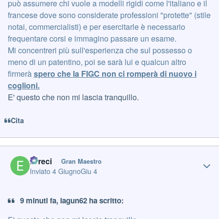
può assumere chi vuole a modelli rigidi come l'italiano e il
francese dove sono considerate professioni "protette" (stile
notai, commercialisti) e per esercitarle è necessario
frequentare corsi e immagino passare un esame.
Mi concentreri più sull'esperienza che sul possesso o
meno di un patentino, poi se sarà lui e qualcun altro
firmerà
spero che la FIGC non ci romperà di nuovo i
coglioni.
E' questo che non mi lascia tranquillo.
Cita
Author stats
Erreci
Gran Maestro
Inviato
4 Giugno
Giu 4
9 minuti fa, Iagun62 ha scritto: