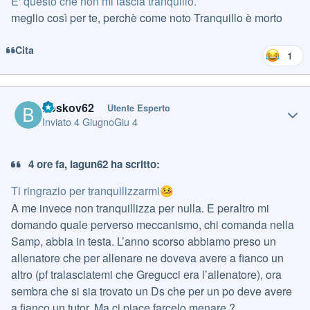
E' questo che non mi lascia tranquillo.
meglio così per te, perchè come noto Tranquillo è morto
Cita
1
Author stats
boskov62
Utente Esperto
Inviato
4 Giugno
Giu 4
4 ore fa, Iagun62 ha scritto:
Ti ringrazio per tranquilizzarmi
🤒
A me invece non tranquillizza per nulla. E peraltro mi
domando quale perverso meccanismo, chi comanda nella
Samp, abbia in testa. L’anno scorso abbiamo preso un
allenatore che per allenare ne doveva avere a fianco un
altro (pf tralasciatemi che Gregucci era l’allenatore), ora
sembra che si sia trovato un Ds che per un po deve avere
a fianco un tutor. Ma ci piace farcelo menare ?