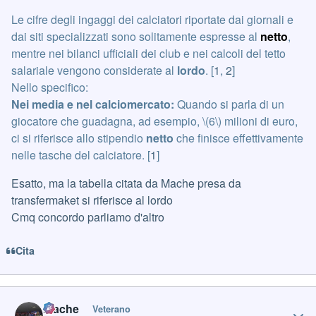
Le cifre degli ingaggi dei calciatori riportate dai giornali e
dai siti specializzati sono solitamente espresse al
netto
,
mentre nei bilanci ufficiali dei club e nei calcoli del tetto
salariale vengono considerate al
lordo
. [
1
,
2
]
Nello specifico:
Nei media e nel calciomercato:
Quando si parla di un
giocatore che guadagna, ad esempio, \(6\) milioni di euro,
ci si riferisce allo stipendio
netto
che finisce effettivamente
nelle tasche del calciatore. [
1
]
Esatto, ma la tabella citata da Mache presa da
transfermaket si riferisce al lordo
Cmq concordo parliamo d'altro
Cita
Author stats
mache
Veterano