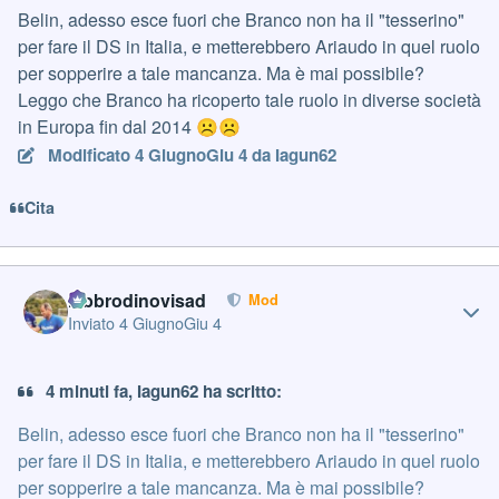
Belin, adesso esce fuori che Branco non ha il "tesserino"
per fare il DS in Italia, e metterebbero Ariaudo in quel ruolo
per sopperire a tale mancanza. Ma è mai possibile?
Leggo che Branco ha ricoperto tale ruolo in diverse società
in Europa fin dal 2014
☹️
☹️
Modificato
4 Giugno
Giu 4
da Iagun62
Cita
Author stats
labbrodinovisad
Mod
Inviato
4 Giugno
Giu 4
4 minuti fa, Iagun62 ha scritto:
Belin, adesso esce fuori che Branco non ha il "tesserino"
per fare il DS in Italia, e metterebbero Ariaudo in quel ruolo
per sopperire a tale mancanza. Ma è mai possibile?