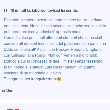
10 minuti fa, labbrodinovisad ha scritto:
Essendo straniero penso sia normale che nell'immediato
non ce l'abbia. Nello stesso articolo c'è anche scritto che lo
può prendere iscrivendosi all' apposito corso
Come è valso per i tanti allenatori stranieri che sono stati
considerati direttori tecnici con dei prestanome in panchina
(Aldo sensibile all' Ascoli con Boskov, Roberto Clagluna
con Eriksson alla Roma, Platt con Veneri e molto altri).
L'unico a cui fu concesso di fare il mister senza tesserino
fu un nostro allenatore: Luis Cesar Menotti, in quanto
vincitore di un mondiale di calcio
Ti ringrazio per tranquilizzarmi
🤒
Cita
Author stats