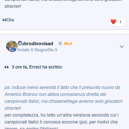
stranieri
Cita
1
Author stats
labbrodinovisad
Mod
Inviato
5 Giugno
Giu 5
3 ore fa, Erreci ha scritto:
ps: induce meno serenità il fatto che il presunto nuovo ds
Americo Branco non abbia conoscenza diretta dei
campionati italici, ma chissenefrega avremo solo giocatori
stranieri
per completezza, ho letto un'altra versione secondo cui i
campionati italici li conosce eccome (poi, per motivi che
ignoro, sa anche l'italiano)