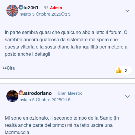
Author stats
cillo2461
Admin
Inviato
5 Ottobre 2025
Ott 5
In parte sembra quasi che qualcuno abbia letto il forum. Ci
sarebbe ancora qualcosa da sistemare ma spero che
questa vittoria e la sosta diano la tranquillità per mettere a
posto anche i dettagli
Cita
2
Author stats
Austrodoriano
Gran Maestro
Inviato
5 Ottobre 2025
Ott 5
Mi sono emozionato, il secondo tempo della Samp (in
realtà anche parte del primo) mi ha fatto uscire una
lacrimuccia.