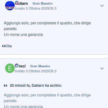
Daitarn
Gran Maestro
Inviato
3 Ottobre 2025
Ott 3
Aggiungo solo, per completare il quadro, che dirige
pairetto
Un nome una garanzia
Cita
Author stats
Erreci
Gran Maestro
Inviato
3 Ottobre 2025
Ott 3
20 minuti fa, Daitarn ha scritto:
Aggiungo solo, per completare il quadro, che dirige
pairetto
Un nome una garanzia