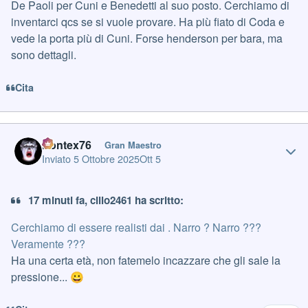
De Paoli per Cuni e Benedetti al suo posto. Cerchiamo di
inventarci qcs se si vuole provare. Ha più fiato di Coda e
vede la porta più di Cuni. Forse henderson per bara, ma
sono dettagli.
Cita
Author stats
Pontex76
Gran Maestro
Inviato
5 Ottobre 2025
Ott 5
17 minuti fa, cillo2461 ha scritto:
Cerchiamo di essere realisti dai . Narro ? Narro ???
Veramente ???
Ha una certa età, non fatemelo incazzare che gli sale la
pressione...
😀