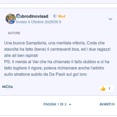
Author stats
labbrodinovisad
Mod
Inviato
5 Ottobre 2025
Ott 5
AUTORE
Una buona Sampdoria, una meritata vittoria, Coda che
stavolta ha fatto (bene) il centravanti boa, ed i due ragazzi
alle ali ben ispirati
PS: il merda al Var che ha chiamato il fallo dubbio e ci ha
fatto togliere il rigore, poteva richiamare anche l'arbitro
sullo strattone subito da De Paoli sul gol loro
Cita
1
U
PAGINA 1 DI 3
AVANTI