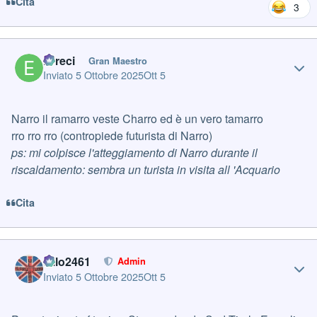
Cita
3
Author stats
Erreci
Gran Maestro
Inviato
5 Ottobre 2025
Ott 5
Narro il ramarro veste Charro ed è un vero tamarro
rro rro rro (contropiede futurista di Narro)
ps: mi colpisce l'atteggiamento di Narro durante il
riscaldamento: sembra un turista in visita all 'Acquario
Cita
Author stats
cillo2461
Admin
Inviato
5 Ottobre 2025
Ott 5