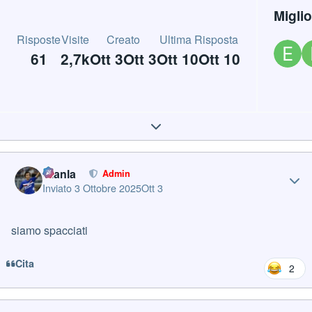
Migli
Risposte
Visite
Creato
Ultima Risposta
61
2,7k
Ott 3
Ott 3
Ott 10
Ott 10
Expand topic overview
Author stats
Gianla
Admin
Inviato
3 Ottobre 2025
Ott 3
siamo spacciati
Cita
2
Author stats