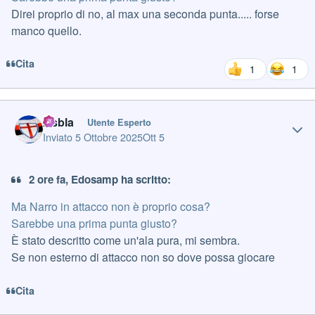
Direi proprio di no, al max una seconda punta..... forse
manco quello.
Cita
1
1
Author stats
Asbla
Utente Esperto
Inviato
5 Ottobre 2025
Ott 5
2 ore fa, Edosamp ha scritto:
Ma Narro in attacco non è proprio cosa?
Sarebbe una prima punta giusto?
È stato descritto come un'ala pura, mi sembra.
Se non esterno di attacco non so dove possa giocare
Cita