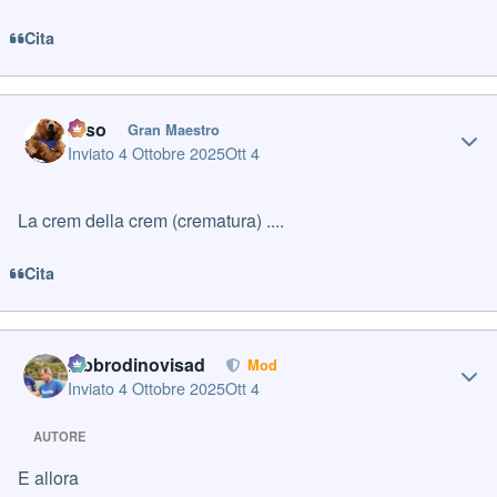
Cita
Author stats
orso
Gran Maestro
Inviato
4 Ottobre 2025
Ott 4
La crem della crem (crematura) ....
Cita
Author stats
labbrodinovisad
Mod
Inviato
4 Ottobre 2025
Ott 4
AUTORE
E allora