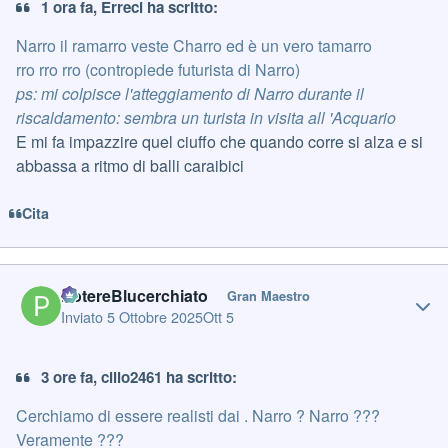
1 ora fa, Erreci ha scritto:
Narro il ramarro veste Charro ed è un vero tamarro
rro rro rro (contropiede futurista di Narro)
ps: mi colpisce l'atteggiamento di Narro durante il
riscaldamento: sembra un turista in visita all 'Acquario
E mi fa impazzire quel ciuffo che quando corre si alza e si
abbassa a ritmo di balli caraibici
Cita
Author stats
PotereBlucerchiato
Gran Maestro
Inviato
5 Ottobre 2025
Ott 5
3 ore fa, cillo2461 ha scritto:
Cerchiamo di essere realisti dai . Narro ? Narro ???
Veramente ???