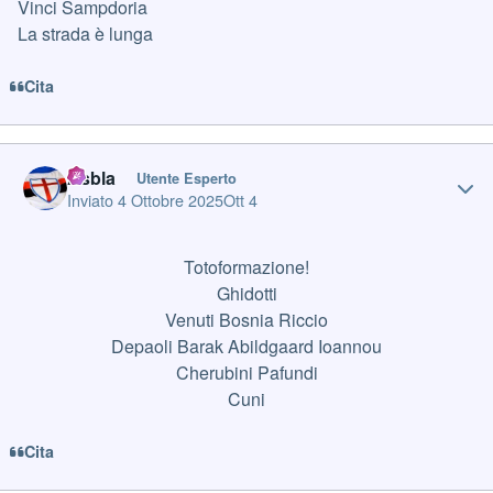
Vinci Sampdoria
La strada è lunga
Cita
Author stats
Asbla
Utente Esperto
Inviato
4 Ottobre 2025
Ott 4
Totoformazione!
Ghidotti
Venuti Bosnia Riccio
Depaoli Barak Abildgaard Ioannou
Cherubini Pafundi
Cuni
Cita