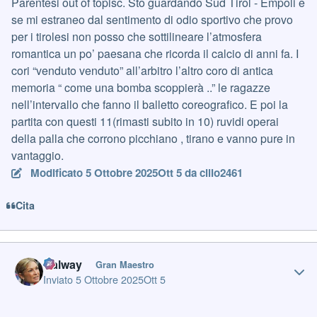
Parentesi out of topisc. Sto guardando Sud Tirol - Empoli e
se mi estraneo dal sentimento di odio sportivo che provo
per i tirolesi non posso che sottilineare l’atmosfera
romantica un po’ paesana che ricorda il calcio di anni fa. I
cori “venduto venduto” all’arbitro l’altro coro di antica
memoria “ come una bomba scoppierà ..” le ragazze
nell’intervallo che fanno il balletto coreografico. E poi la
partita con questi 11(rimasti subito in 10) ruvidi operai
della palla che corrono picchiano , tirano e vanno pure in
vantaggio.
Modificato
5 Ottobre 2025
Ott 5
da cillo2461
Cita
Author stats
Galway
Gran Maestro
Inviato
5 Ottobre 2025
Ott 5