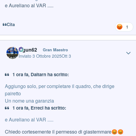
e Aureliano al VAR .....
Cita
1
Author stats
Iagun62
Gran Maestro
Inviato
3 Ottobre 2025
Ott 3
1 ora fa, Daitarn ha scritto:
Aggiungo solo, per completare il quadro, che dirige
pairetto
Un nome una garanzia
1 ora fa, Erreci ha scritto:
e Aureliano al VAR .....
Chiedo cortesemente il permesso di giastemmare
😡
😡