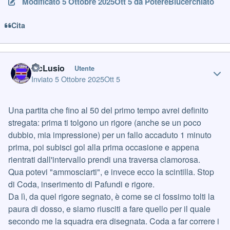
Modificato
5 Ottobre 2025
Ott 5
da PotereBlucerchiato
Cita
Author stats
McLusio
Utente
Inviato
5 Ottobre 2025
Ott 5
Una partita che fino al 50 del primo tempo avrei definito
stregata: prima ti tolgono un rigore (anche se un poco
dubbio, mia impressione) per un fallo accaduto 1 minuto
prima, poi subisci gol alla prima occasione e appena
rientrati dall'intervallo prendi una traversa clamorosa.
Qua potevi "ammosciarti", e invece ecco la scintilla. Stop
di Coda, inserimento di Pafundi e rigore.
Da lì, da quel rigore segnato, è come se ci fossimo tolti la
paura di dosso, e siamo riusciti a fare quello per il quale
secondo me la squadra era disegnata. Coda a far correre i