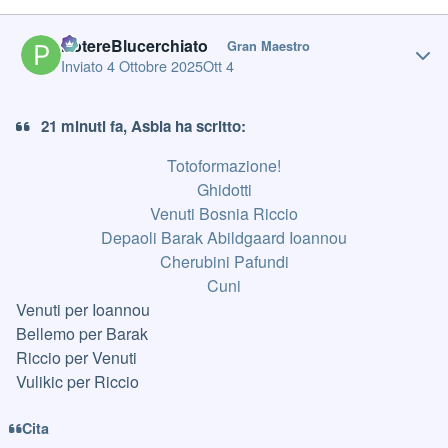
Author stats
PotereBlucerchiato
Gran Maestro
Inviato
4 Ottobre 2025
Ott 4
21 minuti fa, Asbla ha scritto:
Totoformazione!
Ghidotti
Venuti Bosnia Riccio
Depaoli Barak Abildgaard Ioannou
Cherubini Pafundi
Cuni
Venuti per Ioannou
Bellemo per Barak
Riccio per Venuti
Vulikic per Riccio
Cita