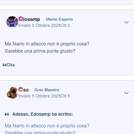
Author stats
Edosamp
Utente Esperto
Inviato
5 Ottobre 2025
Ott 5
Ma Narro in attacco non è proprio cosa?
Sarebbe una prima punta giusto?
Cita
Author stats
orso
Gran Maestro
Inviato
5 Ottobre 2025
Ott 5
Adesso, Edosamp ha scritto:
Ma Narro in attacco non è proprio cosa?
Sarebbe una prima punta giusto?