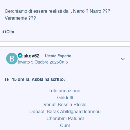
Cerchiamo di essere realisti dai . Narro ? Narro ???
Veramente ???
Cita
Author stats
boskov62
Utente Esperto
Inviato
5 Ottobre 2025
Ott 5
15 ore fa, Asbla ha scritto:
Totoformazione!
Ghidotti
Venuti Bosnia Riccio
Depaoli Barak Abildgaard Ioannou
Cherubini Pafundi
Cuni