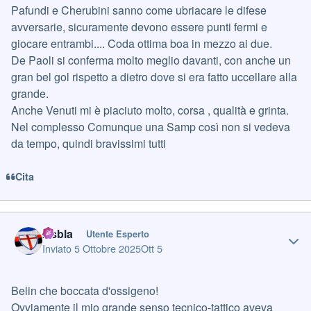
Pafundi e Cherubini sanno come ubriacare le difese
avversarie, sicuramente devono essere punti fermi e
giocare entrambi.... Coda ottima boa in mezzo ai due.
De Paoli si conferma molto meglio davanti, con anche un
gran bel gol rispetto a dietro dove si era fatto uccellare alla
grande.
Anche Venuti mi è piaciuto molto, corsa , qualità e grinta.
Nel complesso Comunque una Samp così non si vedeva
da tempo, quindi bravissimi tutti
Cita
Author stats
Asbla
Utente Esperto
Inviato
5 Ottobre 2025
Ott 5
Belin che boccata d'ossigeno!
Ovviamente il mio grande senso tecnico-tattico aveva