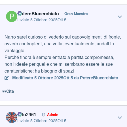
Author stats
PotereBlucerchiato
Gran Maestro
Inviato
5 Ottobre 2025
Ott 5
Narro sarei curioso di vederlo sui capovolgimenti di fronte,
ovvero contropiedi, una volta, eventualmente, andati in
vantaggio.
Perché finora è sempre entrato a partita compromessa,
non l'ideale per quelle che mi sembrano essere le sue
caratteristiche: ha bisogno di spazi
Modificato
5 Ottobre 2025
Ott 5
da PotereBlucerchiato
Cita
Author stats
cillo2461
Admin
Inviato
5 Ottobre 2025
Ott 5