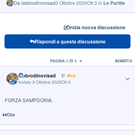
Da
labbrodinovisad
3 Ottobre 2025
Ott 3
in
Le Partite
Inizia nuova discussione
Rispondi a questa discussione
U
PAGINA 1 DI 3
AVANTI
Author stats
labbrodinovisad
Mod
Inviato
3 Ottobre 2025
Ott 3
FORZA SAMPDORIA.
Cita