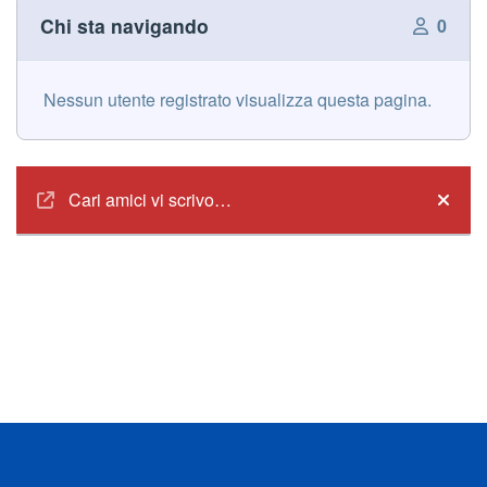
Chi sta navigando
0
Nessun utente registrato visualizza questa pagina.
Annunci
Cari amici vi scrivo…
Hide