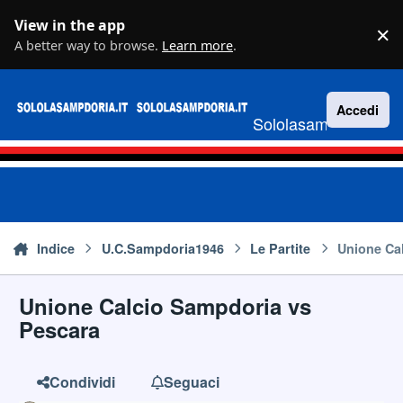
Vai al contenuto
View in the app
×
D
A better way to browse.
Learn more
.
Accedi
Sololasampdoria.it
Indice
U.C.Sampdoria1946
Le Partite
Unione Ca
Unione Calcio Sampdoria vs
Pescara
Condividi
Seguaci