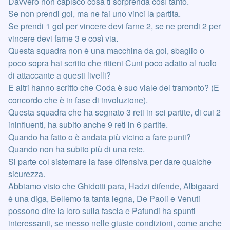
Davvero non capisco cosa ti sorprenda così tanto.
Se non prendi gol, ma ne fai uno vinci la partita.
Se prendi 1 gol per vincere devi farne 2, se ne prendi 2 per
vincere devi farne 3 e così via.
Questa squadra non è una macchina da gol, sbaglio o
poco sopra hai scritto che ritieni Cuni poco adatto al ruolo
di attaccante a questi livelli?
E altri hanno scritto che Coda è suo viale del tramonto? (E
concordo che è in fase di involuzione).
Questa squadra che ha segnato 3 reti in sei partite, di cui 2
ininfluenti, ha subito anche 9 reti in 6 partite.
Quando ha fatto o è andata più vicino a fare punti?
Quando non ha subito più di una rete.
Si parte col sistemare la fase difensiva per dare qualche
sicurezza.
Abbiamo visto che Ghidotti para, Hadzi difende, Albigaard
è una diga, Bellemo fa tanta legna, De Paoli e Venuti
possono dire la loro sulla fascia e Pafundi ha spunti
interessanti, se messo nelle giuste condizioni, come anche