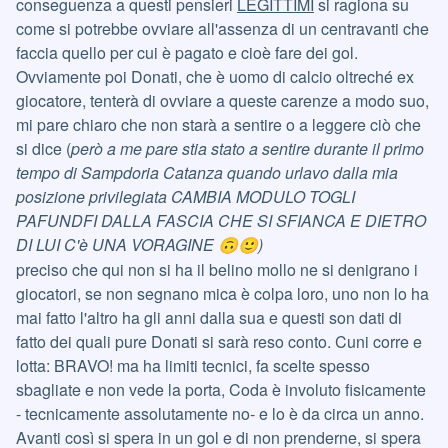
conseguenza a questi pensieri
LEGITTIMI
si ragiona su
come si potrebbe ovviare all'assenza di un centravanti che
faccia quello per cui è pagato e cioè fare dei gol.
Ovviamente poi Donati, che è uomo di calcio oltreché ex
giocatore, tenterà di ovviare a queste carenze a modo suo,
mi pare chiaro che non starà a sentire o a leggere ciò che
si dice (
però a me pare stia stato a sentire durante il primo
tempo di Sampdoria Catanza quando urlavo dalla mia
posizione privilegiata CAMBIA MODULO TOGLI
PAFUNDFI DALLA FASCIA CHE SI SFIANCA E DIETRO
DI LUI C'è UNA VORAGINE
)
🙃
🙂
preciso che qui non si ha il belino mollo ne si denigrano i
giocatori, se non segnano mica è colpa loro, uno non lo ha
mai fatto l'altro ha gli anni dalla sua e questi son dati di
fatto dei quali pure Donati si sarà reso conto. Cuni corre e
lotta: BRAVO! ma ha limiti tecnici, fa scelte spesso
sbagliate e non vede la porta, Coda è involuto fisicamente
- tecnicamente assolutamente no- e lo è da circa un anno.
Avanti così si spera in un gol e di non prenderne, si spera