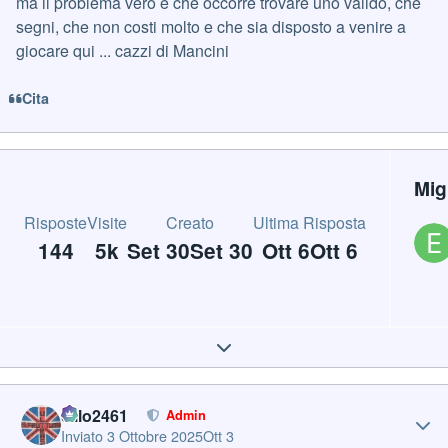
ma il problema vero è che occorre trovare uno valido, che
segni, che non costi molto e che sia disposto a venire a
giocare qui ... cazzi di Mancini
Cita
Mig
Risposte
Visite
Creato
Ultima Risposta
144
5k
Set 30
Set 30
Ott 6
Ott 6
Expand topic overview
Author stats
cillo2461
Admin
Inviato
3 Ottobre 2025
Ott 3