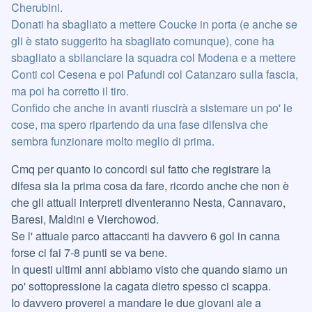
Cherubini.
Donati ha sbagliato a mettere Coucke in porta (e anche se
gli è stato suggerito ha sbagliato comunque), cone ha
sbagliato a sbilanciare la squadra col Modena e a mettere
Conti col Cesena e poi Pafundi col Catanzaro sulla fascia,
ma poi ha corretto il tiro.
Confido che anche in avanti riuscirà a sistemare un po' le
cose, ma spero ripartendo da una fase difensiva che
sembra funzionare molto meglio di prima.
Cmq per quanto io concordi sul fatto che registrare la
difesa sia la prima cosa da fare, ricordo anche che non è
che gli attuali interpreti diventeranno Nesta, Cannavaro,
Baresi, Maldini e Vierchowod.
Se l' attuale parco attaccanti ha davvero 6 gol in canna
forse ci fai 7-8 punti se va bene.
In questi ultimi anni abbiamo visto che quando siamo un
po' sottopressione la cagata dietro spesso ci scappa.
Io davvero proverei a mandare le due giovani ale a