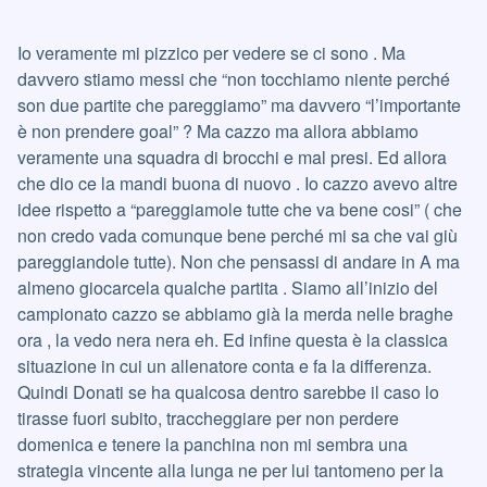
Io veramente mi pizzico per vedere se ci sono . Ma
davvero stiamo messi che “non tocchiamo niente perché
son due partite che pareggiamo” ma davvero “l’importante
è non prendere goal” ? Ma cazzo ma allora abbiamo
veramente una squadra di brocchi e mal presi. Ed allora
che dio ce la mandi buona di nuovo . Io cazzo avevo altre
idee rispetto a “pareggiamole tutte che va bene cosi” ( che
non credo vada comunque bene perché mi sa che vai giù
pareggiandole tutte). Non che pensassi di andare in A ma
almeno giocarcela qualche partita . Siamo all’inizio del
campionato cazzo se abbiamo già la merda nelle braghe
ora , la vedo nera nera eh. Ed infine questa è la classica
situazione in cui un allenatore conta e fa la differenza.
Quindi Donati se ha qualcosa dentro sarebbe il caso lo
tirasse fuori subito, traccheggiare per non perdere
domenica e tenere la panchina non mi sembra una
strategia vincente alla lunga ne per lui tantomeno per la