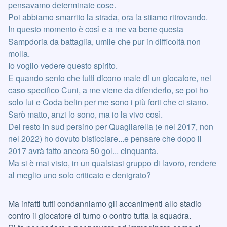
pensavamo determinate cose.
Poi abbiamo smarrito la strada, ora la stiamo ritrovando.
In questo momento è così e a me va bene questa
Sampdoria da battaglia, umile che pur in difficoltà non
molla.
Io voglio vedere questo spirito.
E quando sento che tutti dicono male di un giocatore, nel
caso specifico Cuni, a me viene da difenderlo, se poi ho
solo lui e Coda belin per me sono i più forti che ci siano.
Sarò matto, anzi lo sono, ma io la vivo così.
Del resto in sud persino per Quagliarella (e nel 2017, non
nel 2022) ho dovuto bisticciare...e pensare che dopo il
2017 avrà fatto ancora 50 gol... cinquanta.
Ma si è mai visto, in un qualsiasi gruppo di lavoro, rendere
al meglio uno solo criticato e denigrato?
Ma infatti tutti condanniamo gli accanimenti allo stadio
contro il giocatore di turno o contro tutta la squadra.