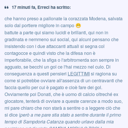
17 minuti fa, Erreci ha scritto:
che hanno preso a pallonate la corazzata Modena, salvata
solo dal portiere migliore in campo
😁
battute a parte qui siamo lucidi e brillanti, qui non in
gradinata e nemmeno sui social, qui alcuni pensano che
insistendo con i due attaccanti attuali si segna col
contagocce e quindi visto che la difesa non è
imperforabile, che la sfiga o l'arbitromerda son sempre in
agguato, se becchi un gol ce l'hai mezzo nel culo. Di
conseguenza a questi pensieri
LEGITTIMI
si ragiona su
come si potrebbe ovviare all'assenza di un centravanti che
faccia quello per cui è pagato e cioè fare dei gol.
Ovviamente poi Donati, che è uomo di calcio oltreché ex
giocatore, tenterà di ovviare a queste carenze a modo suo,
mi pare chiaro che non starà a sentire o a leggere ciò che
si dice (
però a me pare stia stato a sentire durante il primo
tempo di Sampdoria Catanza quando urlavo dalla mia