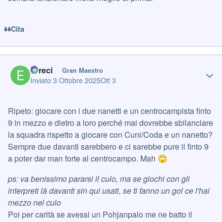
Cita
Author stats
Erreci
Gran Maestro
Inviato
3 Ottobre 2025
Ott 3
Ripeto: giocare con i due nanetti e un centrocampista finto
9 in mezzo e dietro a loro perché mai dovrebbe sbilanciare
la squadra rispetto a giocare con Cuni/Coda e un nanetto?
Sempre due davanti sarebbero e ci sarebbe pure il finto 9
a poter dar man forte al centrocampo. Mah
🙄
ps: va benissimo pararsi il culo, ma se giochi con gli
interpreti là davanti sin qui usati, se ti fanno un gol ce l'hai
mezzo nel culo
Poi per carità se avessi un Pohjanpalo me ne batto il