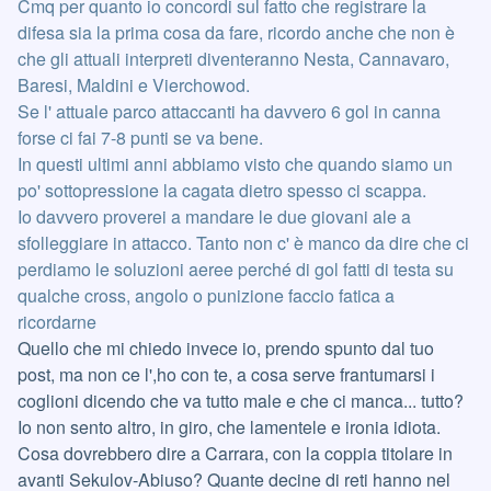
Cmq per quanto io concordi sul fatto che registrare la
difesa sia la prima cosa da fare, ricordo anche che non è
che gli attuali interpreti diventeranno Nesta, Cannavaro,
Baresi, Maldini e Vierchowod.
Se l' attuale parco attaccanti ha davvero 6 gol in canna
forse ci fai 7-8 punti se va bene.
In questi ultimi anni abbiamo visto che quando siamo un
po' sottopressione la cagata dietro spesso ci scappa.
Io davvero proverei a mandare le due giovani ale a
sfolleggiare in attacco. Tanto non c' è manco da dire che ci
perdiamo le soluzioni aeree perché di gol fatti di testa su
qualche cross, angolo o punizione faccio fatica a
ricordarne
Quello che mi chiedo invece io, prendo spunto dal tuo
post, ma non ce l',ho con te, a cosa serve frantumarsi i
coglioni dicendo che va tutto male e che ci manca... tutto?
Io non sento altro, in giro, che lamentele e ironia idiota.
Cosa dovrebbero dire a Carrara, con la coppia titolare in
avanti Sekulov-Abiuso? Quante decine di reti hanno nel