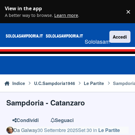
Vai al contenuto
View in the app
×
D
A better way to browse.
Learn more
.
Accedi
Sololasampdoria.it
Indice
U.C.Sampdoria1946
Le Partite
Sampdoria
Sampdoria - Catanzaro
Condividi
Seguaci
Da
Galway
30 Settembre 2025
Set 30
in
Le Partite