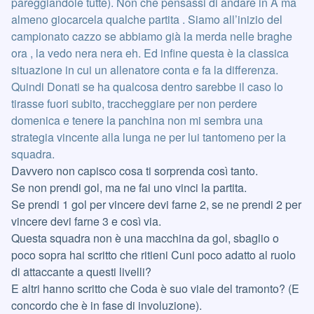
pareggiandole tutte). Non che pensassi di andare in A ma
almeno giocarcela qualche partita . Siamo all’inizio del
campionato cazzo se abbiamo già la merda nelle braghe
ora , la vedo nera nera eh. Ed infine questa è la classica
situazione in cui un allenatore conta e fa la differenza.
Quindi Donati se ha qualcosa dentro sarebbe il caso lo
tirasse fuori subito, traccheggiare per non perdere
domenica e tenere la panchina non mi sembra una
strategia vincente alla lunga ne per lui tantomeno per la
squadra.
Davvero non capisco cosa ti sorprenda così tanto.
Se non prendi gol, ma ne fai uno vinci la partita.
Se prendi 1 gol per vincere devi farne 2, se ne prendi 2 per
vincere devi farne 3 e così via.
Questa squadra non è una macchina da gol, sbaglio o
poco sopra hai scritto che ritieni Cuni poco adatto al ruolo
di attaccante a questi livelli?
E altri hanno scritto che Coda è suo viale del tramonto? (E
concordo che è in fase di involuzione).