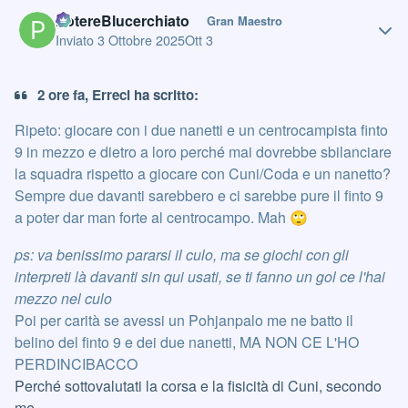
Author stats
PotereBlucerchiato
Gran Maestro
Inviato
3 Ottobre 2025
Ott 3
2 ore fa, Erreci ha scritto:
Ripeto: giocare con i due nanetti e un centrocampista finto
9 in mezzo e dietro a loro perché mai dovrebbe sbilanciare
la squadra rispetto a giocare con Cuni/Coda e un nanetto?
Sempre due davanti sarebbero e ci sarebbe pure il finto 9
a poter dar man forte al centrocampo. Mah
🙄
ps: va benissimo pararsi il culo, ma se giochi con gli
interpreti là davanti sin qui usati, se ti fanno un gol ce l'hai
mezzo nel culo
Poi per carità se avessi un Pohjanpalo me ne batto il
belino del finto 9 e dei due nanetti, MA NON CE L'HO
PERDINCIBACCO
Perché sottovalutati la corsa e la fisicità di Cuni, secondo
me.