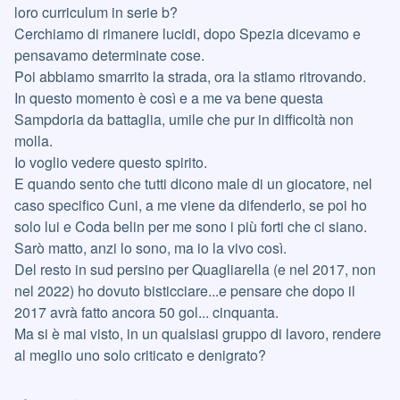
loro curriculum in serie b?
Cerchiamo di rimanere lucidi, dopo Spezia dicevamo e
pensavamo determinate cose.
Poi abbiamo smarrito la strada, ora la stiamo ritrovando.
In questo momento è così e a me va bene questa
Sampdoria da battaglia, umile che pur in difficoltà non
molla.
Io voglio vedere questo spirito.
E quando sento che tutti dicono male di un giocatore, nel
caso specifico Cuni, a me viene da difenderlo, se poi ho
solo lui e Coda belin per me sono i più forti che ci siano.
Sarò matto, anzi lo sono, ma io la vivo così.
Del resto in sud persino per Quagliarella (e nel 2017, non
nel 2022) ho dovuto bisticciare...e pensare che dopo il
2017 avrà fatto ancora 50 gol... cinquanta.
Ma si è mai visto, in un qualsiasi gruppo di lavoro, rendere
al meglio uno solo criticato e denigrato?