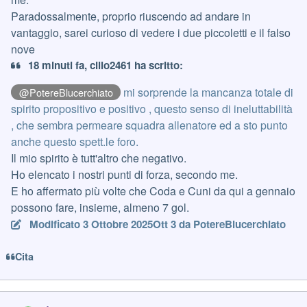
Paradossalmente, proprio riuscendo ad andare in
vantaggio, sarei curioso di vedere i due piccoletti e il falso
nove
18 minuti fa, cillo2461 ha scritto:
mi sorprende la mancanza totale di
@PotereBlucerchiato
spirito propositivo e positivo , questo senso di ineluttabilità
, che sembra permeare squadra allenatore ed a sto punto
anche questo spett.le foro.
Il mio spirito è tutt'altro che negativo.
Ho elencato i nostri punti di forza, secondo me.
E ho affermato più volte che Coda e Cuni da qui a gennaio
possono fare, insieme, almeno 7 gol.
Modificato
3 Ottobre 2025
Ott 3
da PotereBlucerchiato
Cita
Author stats