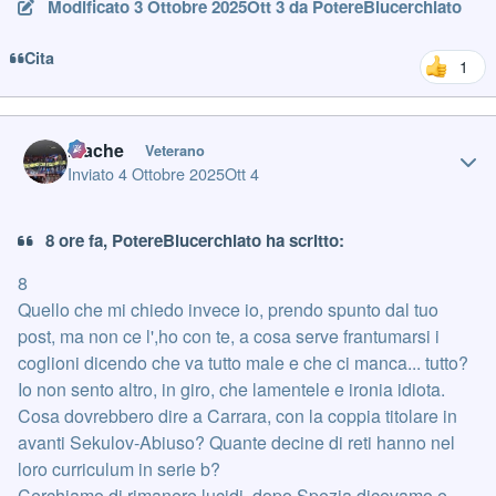
Modificato
3 Ottobre 2025
Ott 3
da PotereBlucerchiato
Cita
1
Author stats
mache
Veterano
Inviato
4 Ottobre 2025
Ott 4
8 ore fa, PotereBlucerchiato ha scritto:
8
Quello che mi chiedo invece io, prendo spunto dal tuo
post, ma non ce l',ho con te, a cosa serve frantumarsi i
coglioni dicendo che va tutto male e che ci manca... tutto?
Io non sento altro, in giro, che lamentele e ironia idiota.
Cosa dovrebbero dire a Carrara, con la coppia titolare in
avanti Sekulov-Abiuso? Quante decine di reti hanno nel
loro curriculum in serie b?
Cerchiamo di rimanere lucidi, dopo Spezia dicevamo e