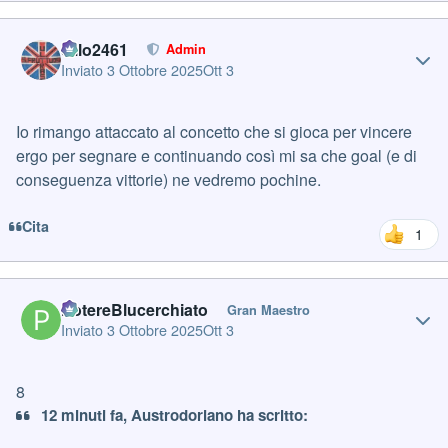
Author stats
cillo2461
Admin
Inviato
3 Ottobre 2025
Ott 3
Io rimango attaccato al concetto che si gioca per vincere
ergo per segnare e continuando così mi sa che goal (e di
conseguenza vittorie) ne vedremo pochine.
Cita
1
Author stats
PotereBlucerchiato
Gran Maestro
Inviato
3 Ottobre 2025
Ott 3
8
12 minuti fa, Austrodoriano ha scritto: