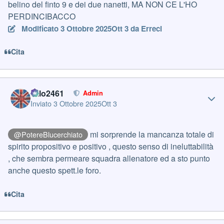
belino del finto 9 e dei due nanetti, MA NON CE L'HO
PERDINCIBACCO
Modificato
3 Ottobre 2025
Ott 3
da Erreci
Cita
Author stats
cillo2461
Admin
Inviato
3 Ottobre 2025
Ott 3
mi sorprende la mancanza totale di
@PotereBlucerchiato
spirito propositivo e positivo , questo senso di ineluttabilità
, che sembra permeare squadra allenatore ed a sto punto
anche questo spett.le foro.
Cita