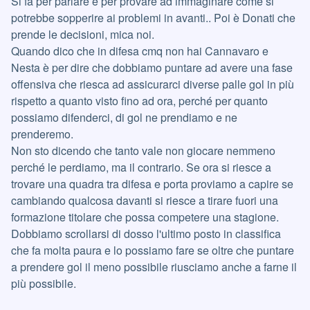
Si fa per parlare e per provare ad immaginare come si
potrebbe sopperire ai problemi in avanti.. Poi è Donati che
prende le decisioni, mica noi.
Quando dico che in difesa cmq non hai Cannavaro e
Nesta è per dire che dobbiamo puntare ad avere una fase
offensiva che riesca ad assicurarci diverse palle gol in più
rispetto a quanto visto fino ad ora, perché per quanto
possiamo difenderci, di gol ne prendiamo e ne
prenderemo.
Non sto dicendo che tanto vale non giocare nemmeno
perché le perdiamo, ma il contrario. Se ora si riesce a
trovare una quadra tra difesa e porta proviamo a capire se
cambiando qualcosa davanti si riesce a tirare fuori una
formazione titolare che possa competere una stagione.
Dobbiamo scrollarsi di dosso l'ultimo posto in classifica
che fa molta paura e lo possiamo fare se oltre che puntare
a prendere gol il meno possibile riusciamo anche a farne il
più possibile.