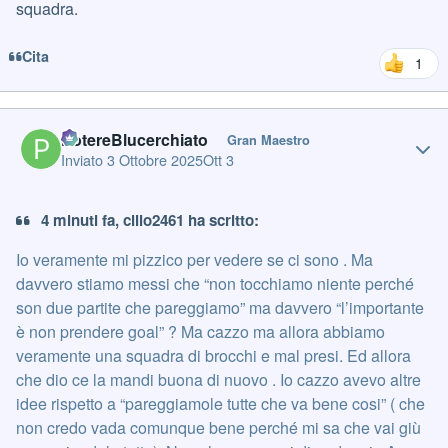
squadra.
Cita
1
Author stats
PotereBlucerchiato
Gran Maestro
Inviato
3 Ottobre 2025
Ott 3
4 minuti fa, cillo2461 ha scritto:
Io veramente mi pizzico per vedere se ci sono . Ma
davvero stiamo messi che “non tocchiamo niente perché
son due partite che pareggiamo” ma davvero “l’importante
è non prendere goal” ? Ma cazzo ma allora abbiamo
veramente una squadra di brocchi e mal presi. Ed allora
che dio ce la mandi buona di nuovo . Io cazzo avevo altre
idee rispetto a “pareggiamole tutte che va bene cosi” ( che
non credo vada comunque bene perché mi sa che vai giù