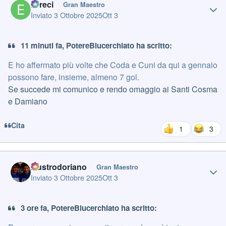
Erreci
Gran Maestro
Inviato
3 Ottobre 2025
Ott 3
11 minuti fa, PotereBlucerchiato ha scritto:
E ho affermato più volte che Coda e Cuni da qui a gennaio
possono fare, insieme, almeno 7 gol.
Se succede mi comunico e rendo omaggio ai Santi Cosma
e Damiano
Cita
1
3
Author stats
Austrodoriano
Gran Maestro
Inviato
3 Ottobre 2025
Ott 3
3 ore fa, PotereBlucerchiato ha scritto: