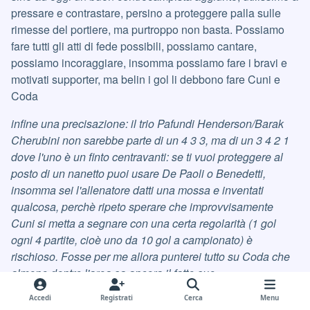
pressare e contrastare, persino a proteggere palla sulle
rimesse del portiere, ma purtroppo non basta. Possiamo
fare tutti gli atti di fede possibili, possiamo cantare,
possiamo incoraggiare, insomma possiamo fare i bravi e
motivati supporter, ma belin i gol li debbono fare Cuni e
Coda
infine una precisazione: il trio Pafundi Henderson/Barak
Cherubini non sarebbe parte di un 4 3 3, ma di un 3 4 2 1
dove l'uno è un finto centravanti: se ti vuoi proteggere al
posto di un nanetto puoi usare De Paoli o Benedetti,
insomma sei l'allenatore datti una mossa e inventati
qualcosa, perchè ripeto sperare che improvvisamente
Cuni si metta a segnare con una certa regolarità (1 gol
ogni 4 partite, cioè uno da 10 gol a campionato) è
rischioso. Fosse per me allora punterei tutto su Coda che
almeno dentro l'area sa ancora il fatto suo
Accedi
Registrati
Cerca
Menu
Cita