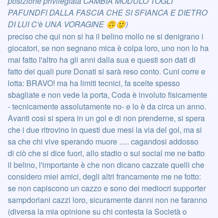
posizione privilegiata CAMBIA MODULO TOGLI
PAFUNDFI DALLA FASCIA CHE SI SFIANCA E DIETRO
DI LUI C'è UNA VORAGINE
)
🙃
🙂
preciso che qui non si ha il belino mollo ne si denigrano i
giocatori, se non segnano mica è colpa loro, uno non lo ha
mai fatto l'altro ha gli anni dalla sua e questi son dati di
fatto dei quali pure Donati si sarà reso conto. Cuni corre e
lotta: BRAVO! ma ha limiti tecnici, fa scelte spesso
sbagliate e non vede la porta, Coda è involuto fisicamente
- tecnicamente assolutamente no- e lo è da circa un anno.
Avanti così si spera in un gol e di non prenderne, si spera
che i due ritrovino in questi due mesi la via del gol, ma si
sa che chi vive sperando muore ..... cagandosi addosso
di ciò che si dice fuori, allo stadio o sui social me ne batto
il belino, l'importante è che non dicano cazzate quelli che
considero miei amici, degli altri francamente me ne fotto:
se non capiscono un cazzo e sono dei mediocri supporter
sampdoriani cazzi loro, sicuramente danni non ne faranno
(diversa la mia opinione su chi contesta la Società o