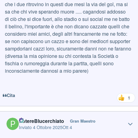
che i due ritrovino in questi due mesi la via del gol, ma si
sa che chi vive sperando muore ..... cagandosi addosso
di ciò che si dice fuori, allo stadio o sui social me ne batto
il belino, l'importante è che non dicano cazzate quelli che
considero miei amici, degli altri francamente me ne fotto:
se non capiscono un cazzo e sono dei mediocri supporter
sampdoriani cazzi loro, sicuramente danni non ne faranno
(diversa la mia opinione su chi contesta la Società o
fischia o rumoreggia durante la partita, quelli sono
inconsciamente dannosi a mio parere)
Cita
1
Author stats
PotereBlucerchiato
Gran Maestro
Inviato
4 Ottobre 2025
Ott 4