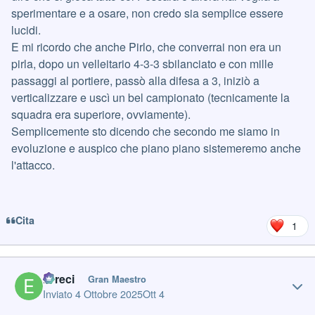
sperimentare e a osare, non credo sia semplice essere
lucidi.
E mi ricordo che anche Pirlo, che converrai non era un
pirla, dopo un velleitario 4-3-3 sbilanciato e con mille
passaggi al portiere, passò alla difesa a 3, iniziò a
verticalizzare e uscì un bel campionato (tecnicamente la
squadra era superiore, ovviamente).
Semplicemente sto dicendo che secondo me siamo in
evoluzione e auspico che piano piano sistemeremo anche
l'attacco.
Cita
1
Author stats
Erreci
Gran Maestro
Inviato
4 Ottobre 2025
Ott 4