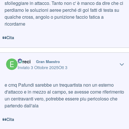
sfolleggiare in attacco. Tanto non c' è manco da dire che ci
perdiamo le soluzioni aeree perché di gol fatti di testa su
qualche cross, angolo o punizione faccio fatica a
ricordarne
Cita
Author stats
Erreci
Gran Maestro
Inviato
3 Ottobre 2025
Ott 3
e cmq Pafundi sarebbe un trequartista non un esterno
d'attacco e in mezzo al campo, se avesse come riferimento
un centravanti vero, potrebbe essere piu pericoloso che
partendo dall'ala
Cita