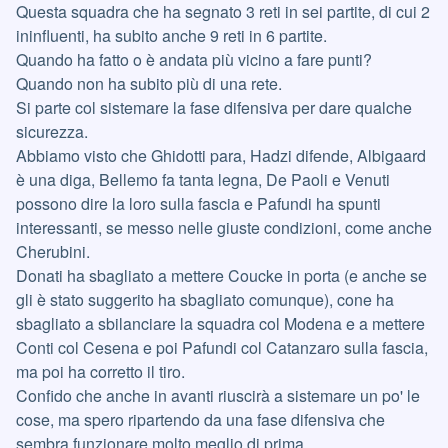
Questa squadra che ha segnato 3 reti in sei partite, di cui 2
ininfluenti, ha subito anche 9 reti in 6 partite.
Quando ha fatto o è andata più vicino a fare punti?
Quando non ha subito più di una rete.
Si parte col sistemare la fase difensiva per dare qualche
sicurezza.
Abbiamo visto che Ghidotti para, Hadzi difende, Albigaard
è una diga, Bellemo fa tanta legna, De Paoli e Venuti
possono dire la loro sulla fascia e Pafundi ha spunti
interessanti, se messo nelle giuste condizioni, come anche
Cherubini.
Donati ha sbagliato a mettere Coucke in porta (e anche se
gli è stato suggerito ha sbagliato comunque), cone ha
sbagliato a sbilanciare la squadra col Modena e a mettere
Conti col Cesena e poi Pafundi col Catanzaro sulla fascia,
ma poi ha corretto il tiro.
Confido che anche in avanti riuscirà a sistemare un po' le
cose, ma spero ripartendo da una fase difensiva che
sembra funzionare molto meglio di prima.