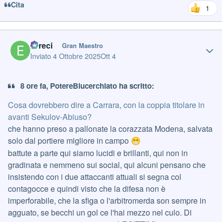
Cita
1
Author stats
Erreci
Gran Maestro
Inviato
4 Ottobre 2025
Ott 4
8 ore fa, PotereBlucerchiato ha scritto:
Cosa dovrebbero dire a Carrara, con la coppia titolare in
avanti Sekulov-Abiuso?
che hanno preso a pallonate la corazzata Modena, salvata
solo dal portiere migliore in campo
😁
battute a parte qui siamo lucidi e brillanti, qui non in
gradinata e nemmeno sui social, qui alcuni pensano che
insistendo con i due attaccanti attuali si segna col
contagocce e quindi visto che la difesa non è
imperforabile, che la sfiga o l'arbitromerda son sempre in
agguato, se becchi un gol ce l'hai mezzo nel culo. Di