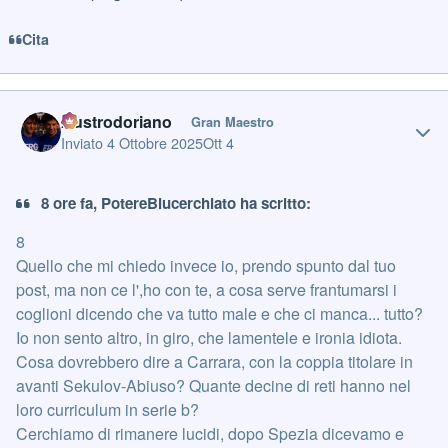
Cita
Author stats
Austrodoriano
Gran Maestro
Inviato
4 Ottobre 2025
Ott 4
8 ore fa, PotereBlucerchiato ha scritto:
8
Quello che mi chiedo invece io, prendo spunto dal tuo
post, ma non ce l',ho con te, a cosa serve frantumarsi i
coglioni dicendo che va tutto male e che ci manca... tutto?
Io non sento altro, in giro, che lamentele e ironia idiota.
Cosa dovrebbero dire a Carrara, con la coppia titolare in
avanti Sekulov-Abiuso? Quante decine di reti hanno nel
loro curriculum in serie b?
Cerchiamo di rimanere lucidi, dopo Spezia dicevamo e