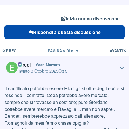
Inizia nuova discussione
Rispondi a questa discussione
PRIMA PAGINA
U
PREC
PAGINA 5 DI 6
AVANTI
Author stats
Erreci
Gran Maestro
Inviato
3 Ottobre 2025
Ott 3
il sacrificato potrebbe essere Ricci gli si offre degli euri e si
rescinde il contratto; Coda potrebbe avere mercato,
sempre che si trovasse un sostituto; pure Giordano
potrebbe avere mercato e Ravaglia ... mah non saprei.
Bendetti sembrerebbe apprezzato dall'allenatore,
Romagnoli da mesi fermo chisselopiglia?