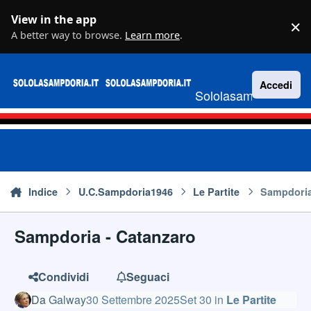
Vai al contenuto
View in the app
×
D
A better way to browse.
Learn more
.
Accedi
Sololasampdoria.it
Indice
U.C.Sampdoria1946
Le Partite
Sampdoria
Sampdoria - Catanzaro
Condividi
Seguaci
Da
Galway
30 Settembre 2025
Set 30
in
Le Partite