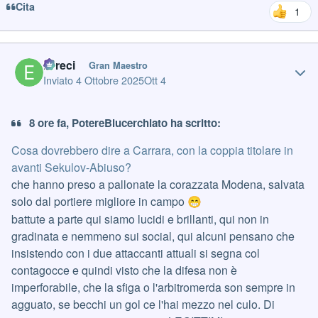
Cita
1
Author stats
Erreci
Gran Maestro
Inviato
4 Ottobre 2025
Ott 4
8 ore fa, PotereBlucerchiato ha scritto:
Cosa dovrebbero dire a Carrara, con la coppia titolare in
avanti Sekulov-Abiuso?
che hanno preso a pallonate la corazzata Modena, salvata
solo dal portiere migliore in campo
😁
battute a parte qui siamo lucidi e brillanti, qui non in
gradinata e nemmeno sui social, qui alcuni pensano che
insistendo con i due attaccanti attuali si segna col
contagocce e quindi visto che la difesa non è
imperforabile, che la sfiga o l'arbitromerda son sempre in
agguato, se becchi un gol ce l'hai mezzo nel culo. Di