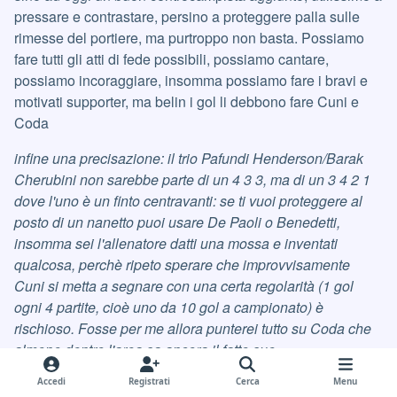
pressare e contrastare, persino a proteggere palla sulle
rimesse del portiere, ma purtroppo non basta. Possiamo
fare tutti gli atti di fede possibili, possiamo cantare,
possiamo incoraggiare, insomma possiamo fare i bravi e
motivati supporter, ma belin i gol li debbono fare Cuni e
Coda
infine una precisazione: il trio Pafundi Henderson/Barak
Cherubini non sarebbe parte di un 4 3 3, ma di un 3 4 2 1
dove l'uno è un finto centravanti: se ti vuoi proteggere al
posto di un nanetto puoi usare De Paoli o Benedetti,
insomma sei l'allenatore datti una mossa e inventati
qualcosa, perchè ripeto sperare che improvvisamente
Cuni si metta a segnare con una certa regolarità (1 gol
ogni 4 partite, cioè uno da 10 gol a campionato) è
rischioso. Fosse per me allora punterei tutto su Coda che
almeno dentro l'area sa ancora il fatto suo
Accedi
Registrati
Cerca
Menu
Cita