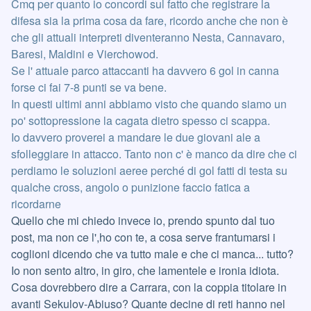
Cmq per quanto io concordi sul fatto che registrare la
difesa sia la prima cosa da fare, ricordo anche che non è
che gli attuali interpreti diventeranno Nesta, Cannavaro,
Baresi, Maldini e Vierchowod.
Se l' attuale parco attaccanti ha davvero 6 gol in canna
forse ci fai 7-8 punti se va bene.
In questi ultimi anni abbiamo visto che quando siamo un
po' sottopressione la cagata dietro spesso ci scappa.
Io davvero proverei a mandare le due giovani ale a
sfolleggiare in attacco. Tanto non c' è manco da dire che ci
perdiamo le soluzioni aeree perché di gol fatti di testa su
qualche cross, angolo o punizione faccio fatica a
ricordarne
Quello che mi chiedo invece io, prendo spunto dal tuo
post, ma non ce l',ho con te, a cosa serve frantumarsi i
coglioni dicendo che va tutto male e che ci manca... tutto?
Io non sento altro, in giro, che lamentele e ironia idiota.
Cosa dovrebbero dire a Carrara, con la coppia titolare in
avanti Sekulov-Abiuso? Quante decine di reti hanno nel