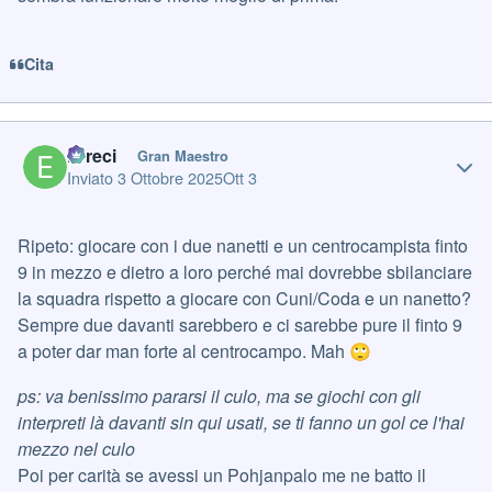
Cita
Author stats
Erreci
Gran Maestro
Inviato
3 Ottobre 2025
Ott 3
Ripeto: giocare con i due nanetti e un centrocampista finto
9 in mezzo e dietro a loro perché mai dovrebbe sbilanciare
la squadra rispetto a giocare con Cuni/Coda e un nanetto?
Sempre due davanti sarebbero e ci sarebbe pure il finto 9
a poter dar man forte al centrocampo. Mah
🙄
ps: va benissimo pararsi il culo, ma se giochi con gli
interpreti là davanti sin qui usati, se ti fanno un gol ce l'hai
mezzo nel culo
Poi per carità se avessi un Pohjanpalo me ne batto il