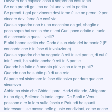
Davvero non capisco cosa ti sorprenda così tanto.
Se non prendi gol, ma ne fai uno vinci la partita.
Se prendi 1 gol per vincere devi farne 2, se ne prendi 2 per
vincere devi farne 3 e così via.
Questa squadra non è una macchina da gol, sbaglio o
poco sopra hai scritto che ritieni Cuni poco adatto al ruolo
di attaccante a questi livelli?
E altri hanno scritto che Coda è suo viale del tramonto? (E
concordo che è in fase di involuzione).
Questa squadra che ha segnato 3 reti in sei partite, di cui 2
ininfluenti, ha subito anche 9 reti in 6 partite.
Quando ha fatto o è andata più vicino a fare punti?
Quando non ha subito più di una rete.
Si parte col sistemare la fase difensiva per dare qualche
sicurezza.
Abbiamo visto che Ghidotti para, Hadzi difende, Albigaard
è una diga, Bellemo fa tanta legna, De Paoli e Venuti
possono dire la loro sulla fascia e Pafundi ha spunti
interessanti, se messo nelle giuste condizioni, come anche