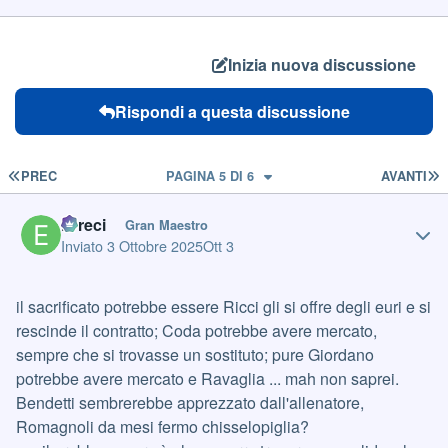
Inizia nuova discussione
Rispondi a questa discussione
PRIMA PAGINA
U
PREC
PAGINA 5 DI 6
AVANTI
Author stats
Erreci
Gran Maestro
Inviato
3 Ottobre 2025
Ott 3
il sacrificato potrebbe essere Ricci gli si offre degli euri e si
rescinde il contratto; Coda potrebbe avere mercato,
sempre che si trovasse un sostituto; pure Giordano
potrebbe avere mercato e Ravaglia ... mah non saprei.
Bendetti sembrerebbe apprezzato dall'allenatore,
Romagnoli da mesi fermo chisselopiglia?