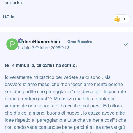
squadra.
Cita
1
Author stats
PotereBlucerchiato
Gran Maestro
Inviato
3 Ottobre 2025
Ott 3
4 minuti fa, cillo2461 ha scritto:
Io veramente mi pizzico per vedere se ci sono . Ma
davvero stiamo messi che “non tocchiamo niente perché
son due partite che pareggiamo” ma davvero “l’importante
è non prendere goal” ? Ma cazzo ma allora abbiamo
veramente una squadra di brocchi e mal presi. Ed allora
che dio ce la mandi buona di nuovo . Io cazzo avevo altre
idee rispetto a “pareggiamole tutte che va bene cosi” ( che
non credo vada comunque bene perché mi sa che vai giù