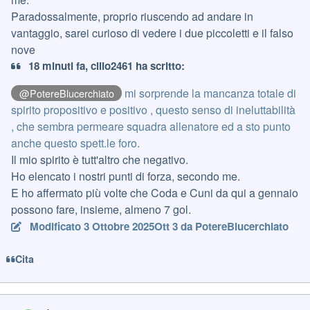
Paradossalmente, proprio riuscendo ad andare in
vantaggio, sarei curioso di vedere i due piccoletti e il falso
nove
18 minuti fa, cillo2461 ha scritto:
mi sorprende la mancanza totale di
@PotereBlucerchiato
spirito propositivo e positivo , questo senso di ineluttabilità
, che sembra permeare squadra allenatore ed a sto punto
anche questo spett.le foro.
Il mio spirito è tutt'altro che negativo.
Ho elencato i nostri punti di forza, secondo me.
E ho affermato più volte che Coda e Cuni da qui a gennaio
possono fare, insieme, almeno 7 gol.
Modificato
3 Ottobre 2025
Ott 3
da PotereBlucerchiato
Cita
Author stats