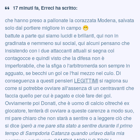
17 minuti fa, Erreci ha scritto:
che hanno preso a pallonate la corazzata Modena, salvata
solo dal portiere migliore in campo
😁
battute a parte qui siamo lucidi e brillanti, qui non in
gradinata e nemmeno sui social, qui alcuni pensano che
insistendo con i due attaccanti attuali si segna col
contagocce e quindi visto che la difesa non è
imperforabile, che la sfiga o l'arbitromerda son sempre in
agguato, se becchi un gol ce l'hai mezzo nel culo. Di
conseguenza a questi pensieri
LEGITTIMI
si ragiona su
come si potrebbe ovviare all'assenza di un centravanti che
faccia quello per cui è pagato e cioè fare dei gol.
Ovviamente poi Donati, che è uomo di calcio oltreché ex
giocatore, tenterà di ovviare a queste carenze a modo suo,
mi pare chiaro che non starà a sentire o a leggere ciò che
si dice (
però a me pare stia stato a sentire durante il primo
tempo di Sampdoria Catanza quando urlavo dalla mia