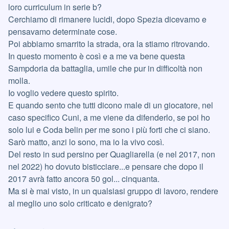
loro curriculum in serie b?
Cerchiamo di rimanere lucidi, dopo Spezia dicevamo e
pensavamo determinate cose.
Poi abbiamo smarrito la strada, ora la stiamo ritrovando.
In questo momento è così e a me va bene questa
Sampdoria da battaglia, umile che pur in difficoltà non
molla.
Io voglio vedere questo spirito.
E quando sento che tutti dicono male di un giocatore, nel
caso specifico Cuni, a me viene da difenderlo, se poi ho
solo lui e Coda belin per me sono i più forti che ci siano.
Sarò matto, anzi lo sono, ma io la vivo così.
Del resto in sud persino per Quagliarella (e nel 2017, non
nel 2022) ho dovuto bisticciare...e pensare che dopo il
2017 avrà fatto ancora 50 gol... cinquanta.
Ma si è mai visto, in un qualsiasi gruppo di lavoro, rendere
al meglio uno solo criticato e denigrato?