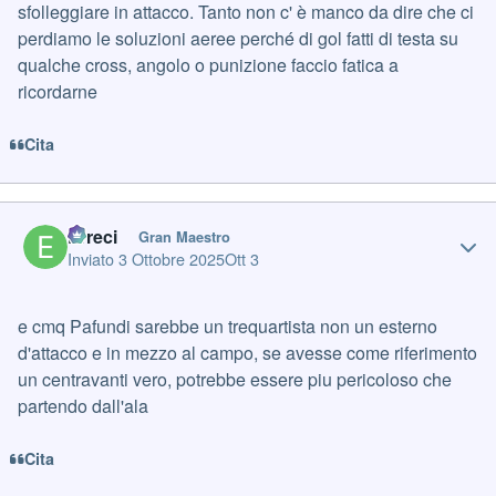
sfolleggiare in attacco. Tanto non c' è manco da dire che ci
perdiamo le soluzioni aeree perché di gol fatti di testa su
qualche cross, angolo o punizione faccio fatica a
ricordarne
Cita
Author stats
Erreci
Gran Maestro
Inviato
3 Ottobre 2025
Ott 3
e cmq Pafundi sarebbe un trequartista non un esterno
d'attacco e in mezzo al campo, se avesse come riferimento
un centravanti vero, potrebbe essere piu pericoloso che
partendo dall'ala
Cita