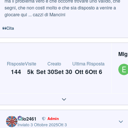
ma il problema vero è che occorre trovare uno valido, che
segni, che non costi molto e che sia disposto a venire a
giocare qui ... cazzi di Mancini
Cita
Mig
Risposte
Visite
Creato
Ultima Risposta
144
5k
Set 30
Set 30
Ott 6
Ott 6
Expand topic overview
Author stats
cillo2461
Admin
Inviato
3 Ottobre 2025
Ott 3