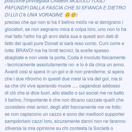
posizione privilegiata CAMBIA MODULO TOGLI
PAFUNDFI DALLA FASCIA CHE SI SFIANCA E DIETRO
DI LUI C'è UNA VORAGINE
)
🙃
🙂
preciso che qui non si ha il belino mollo ne si denigrano i
giocatori, se non segnano mica è colpa loro, uno non lo ha
mai fatto l'altro ha gli anni dalla sua e questi son dati di
fatto dei quali pure Donati si sarà reso conto. Cuni corre e
lotta: BRAVO! ma ha limiti tecnici, fa scelte spesso
sbagliate e non vede la porta, Coda è involuto fisicamente
- tecnicamente assolutamente no- e lo è da circa un anno.
Avanti così si spera in un gol e di non prenderne, si spera
che i due ritrovino in questi due mesi la via del gol, ma si
sa che chi vive sperando muore ..... cagandosi addosso
di ciò che si dice fuori, allo stadio o sui social me ne batto
il belino, l'importante è che non dicano cazzate quelli che
considero miei amici, degli altri francamente me ne fotto:
se non capiscono un cazzo e sono dei mediocri supporter
sampdoriani cazzi loro, sicuramente danni non ne faranno
(diversa la mia opinione su chi contesta la Società o