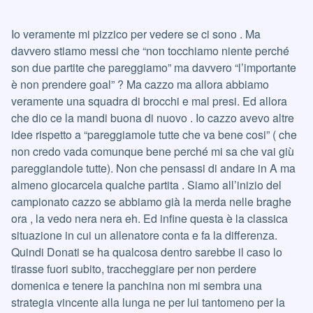
Io veramente mi pizzico per vedere se ci sono . Ma
davvero stiamo messi che “non tocchiamo niente perché
son due partite che pareggiamo” ma davvero “l’importante
è non prendere goal” ? Ma cazzo ma allora abbiamo
veramente una squadra di brocchi e mal presi. Ed allora
che dio ce la mandi buona di nuovo . Io cazzo avevo altre
idee rispetto a “pareggiamole tutte che va bene cosi” ( che
non credo vada comunque bene perché mi sa che vai giù
pareggiandole tutte). Non che pensassi di andare in A ma
almeno giocarcela qualche partita . Siamo all’inizio del
campionato cazzo se abbiamo già la merda nelle braghe
ora , la vedo nera nera eh. Ed infine questa è la classica
situazione in cui un allenatore conta e fa la differenza.
Quindi Donati se ha qualcosa dentro sarebbe il caso lo
tirasse fuori subito, traccheggiare per non perdere
domenica e tenere la panchina non mi sembra una
strategia vincente alla lunga ne per lui tantomeno per la