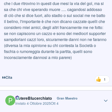
che i due ritrovino in questi due mesi la via del gol, ma si
sa che chi vive sperando muore ..... cagandosi addosso
di ciò che si dice fuori, allo stadio o sui social me ne batto
il belino, l'importante è che non dicano cazzate quelli che
considero miei amici, degli altri francamente me ne fotto:
se non capiscono un cazzo e sono dei mediocri supporter
sampdoriani cazzi loro, sicuramente danni non ne faranno
(diversa la mia opinione su chi contesta la Società o
fischia o rumoreggia durante la partita, quelli sono
inconsciamente dannosi a mio parere)
Cita
1
Author stats
PotereBlucerchiato
Gran Maestro
Inviato
4 Ottobre 2025
Ott 4