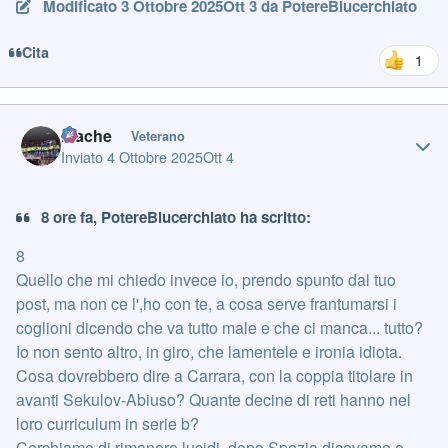
Modificato
3 Ottobre 2025
Ott 3
da PotereBlucerchiato
Cita
1
Author stats
mache
Veterano
Inviato
4 Ottobre 2025
Ott 4
8 ore fa, PotereBlucerchiato ha scritto:
8
Quello che mi chiedo invece io, prendo spunto dal tuo
post, ma non ce l',ho con te, a cosa serve frantumarsi i
coglioni dicendo che va tutto male e che ci manca... tutto?
Io non sento altro, in giro, che lamentele e ironia idiota.
Cosa dovrebbero dire a Carrara, con la coppia titolare in
avanti Sekulov-Abiuso? Quante decine di reti hanno nel
loro curriculum in serie b?
Cerchiamo di rimanere lucidi, dopo Spezia dicevamo e