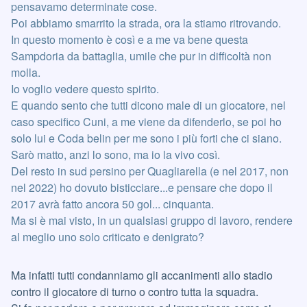
pensavamo determinate cose.
Poi abbiamo smarrito la strada, ora la stiamo ritrovando.
In questo momento è così e a me va bene questa
Sampdoria da battaglia, umile che pur in difficoltà non
molla.
Io voglio vedere questo spirito.
E quando sento che tutti dicono male di un giocatore, nel
caso specifico Cuni, a me viene da difenderlo, se poi ho
solo lui e Coda belin per me sono i più forti che ci siano.
Sarò matto, anzi lo sono, ma io la vivo così.
Del resto in sud persino per Quagliarella (e nel 2017, non
nel 2022) ho dovuto bisticciare...e pensare che dopo il
2017 avrà fatto ancora 50 gol... cinquanta.
Ma si è mai visto, in un qualsiasi gruppo di lavoro, rendere
al meglio uno solo criticato e denigrato?
Ma infatti tutti condanniamo gli accanimenti allo stadio
contro il giocatore di turno o contro tutta la squadra.