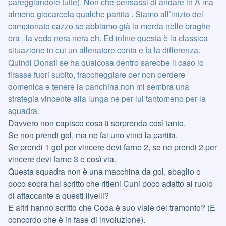
pareggiandole tutte). Non che pensassi di andare in A ma
almeno giocarcela qualche partita . Siamo all’inizio del
campionato cazzo se abbiamo già la merda nelle braghe
ora , la vedo nera nera eh. Ed infine questa è la classica
situazione in cui un allenatore conta e fa la differenza.
Quindi Donati se ha qualcosa dentro sarebbe il caso lo
tirasse fuori subito, traccheggiare per non perdere
domenica e tenere la panchina non mi sembra una
strategia vincente alla lunga ne per lui tantomeno per la
squadra.
Davvero non capisco cosa ti sorprenda così tanto.
Se non prendi gol, ma ne fai uno vinci la partita.
Se prendi 1 gol per vincere devi farne 2, se ne prendi 2 per
vincere devi farne 3 e così via.
Questa squadra non è una macchina da gol, sbaglio o
poco sopra hai scritto che ritieni Cuni poco adatto al ruolo
di attaccante a questi livelli?
E altri hanno scritto che Coda è suo viale del tramonto? (E
concordo che è in fase di involuzione).