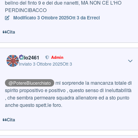
belino del finto 9 e dei due nanetti, MA NON CE L'HO
PERDINCIBACCO
Modificato
3 Ottobre 2025
Ott 3
da Erreci
Cita
Author stats
cillo2461
Admin
Inviato
3 Ottobre 2025
Ott 3
mi sorprende la mancanza totale di
@PotereBlucerchiato
spirito propositivo e positivo , questo senso di ineluttabilità
, che sembra permeare squadra allenatore ed a sto punto
anche questo spett.le foro.
Cita