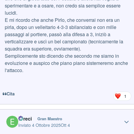
sperimentare e a osare, non credo sia semplice essere
lucidi.
E mi ricordo che anche Pirlo, che converrai non era un
pirla, dopo un velleitario 4-3-3 sbilanciato e con mille
passaggi al portiere, passò alla difesa a 3, iniziò a
verticalizzare e uscì un bel campionato (tecnicamente la
squadra era superiore, ovviamente).
Semplicemente sto dicendo che secondo me siamo in
evoluzione e auspico che piano piano sistemeremo anche
l'attacco.
Cita
1
Author stats
Erreci
Gran Maestro
Inviato
4 Ottobre 2025
Ott 4