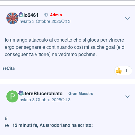
Author stats
cillo2461
Admin
Inviato
3 Ottobre 2025
Ott 3
Io rimango attaccato al concetto che si gioca per vincere
ergo per segnare e continuando così mi sa che goal (e di
conseguenza vittorie) ne vedremo pochine.
Cita
1
Author stats
PotereBlucerchiato
Gran Maestro
Inviato
3 Ottobre 2025
Ott 3
8
12 minuti fa, Austrodoriano ha scritto: