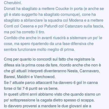
Cherubini.
Donati ha sbagliato a mettere Coucke in porta (e anche se
gli è stato suggerito ha sbagliato comunque), cone ha
sbagliato a sbilanciare la squadra col Modena e a mettere
Conti col Cesena e poi Pafundi col Catanzaro sulla fascia,
ma poi ha corretto il tiro.
Confido che anche in avanti riuscirà a sistemare un po' le
cose, ma spero ripartendo da una fase difensiva che
sembra funzionare molto meglio di prima.
Cmq per quanto io concordi sul fatto che registrare la
difesa sia la prima cosa da fare, ricordo anche che non è
che gli attuali interpreti diventeranno Nesta, Cannavaro,
Baresi, Maldini e Vierchowod.
Se l' attuale parco attaccanti ha davvero 6 gol in canna
forse ci fai 7-8 punti se va bene.
In questi ultimi anni abbiamo visto che quando siamo un
po' sottopressione la cagata dietro spesso ci scappa.
Io davvero proverei a mandare le due giovani ale a