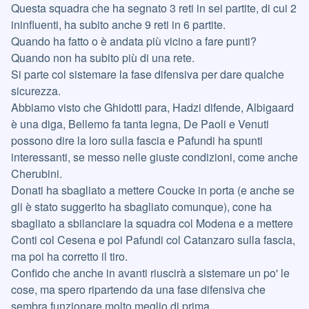
Questa squadra che ha segnato 3 reti in sei partite, di cui 2
ininfluenti, ha subito anche 9 reti in 6 partite.
Quando ha fatto o è andata più vicino a fare punti?
Quando non ha subito più di una rete.
Si parte col sistemare la fase difensiva per dare qualche
sicurezza.
Abbiamo visto che Ghidotti para, Hadzi difende, Albigaard
è una diga, Bellemo fa tanta legna, De Paoli e Venuti
possono dire la loro sulla fascia e Pafundi ha spunti
interessanti, se messo nelle giuste condizioni, come anche
Cherubini.
Donati ha sbagliato a mettere Coucke in porta (e anche se
gli è stato suggerito ha sbagliato comunque), cone ha
sbagliato a sbilanciare la squadra col Modena e a mettere
Conti col Cesena e poi Pafundi col Catanzaro sulla fascia,
ma poi ha corretto il tiro.
Confido che anche in avanti riuscirà a sistemare un po' le
cose, ma spero ripartendo da una fase difensiva che
sembra funzionare molto meglio di prima.