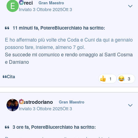
Erreci
Gran Maestro
Inviato
3 Ottobre 2025
Ott 3
11 minuti fa, PotereBlucerchiato ha scritto:
E ho affermato più volte che Coda e Cuni da qui a gennaio
possono fare, insieme, almeno 7 gol.
Se succede mi comunico e rendo omaggio ai Santi Cosma
e Damiano
Cita
1
3
Author stats
Austrodoriano
Gran Maestro
Inviato
3 Ottobre 2025
Ott 3
3 ore fa, PotereBlucerchiato ha scritto: