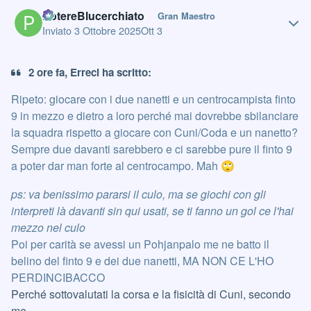
Author stats
PotereBlucerchiato
Gran Maestro
Inviato
3 Ottobre 2025
Ott 3
2 ore fa, Erreci ha scritto:
Ripeto: giocare con i due nanetti e un centrocampista finto
9 in mezzo e dietro a loro perché mai dovrebbe sbilanciare
la squadra rispetto a giocare con Cuni/Coda e un nanetto?
Sempre due davanti sarebbero e ci sarebbe pure il finto 9
a poter dar man forte al centrocampo. Mah
🙄
ps: va benissimo pararsi il culo, ma se giochi con gli
interpreti là davanti sin qui usati, se ti fanno un gol ce l'hai
mezzo nel culo
Poi per carità se avessi un Pohjanpalo me ne batto il
belino del finto 9 e dei due nanetti, MA NON CE L'HO
PERDINCIBACCO
Perché sottovalutati la corsa e la fisicità di Cuni, secondo
me.