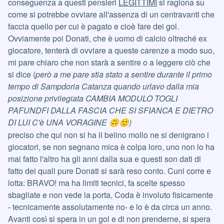
conseguenza a questi pensieri
LEGITTIMI
si ragiona su
come si potrebbe ovviare all'assenza di un centravanti che
faccia quello per cui è pagato e cioè fare dei gol.
Ovviamente poi Donati, che è uomo di calcio oltreché ex
giocatore, tenterà di ovviare a queste carenze a modo suo,
mi pare chiaro che non starà a sentire o a leggere ciò che
si dice (
però a me pare stia stato a sentire durante il primo
tempo di Sampdoria Catanza quando urlavo dalla mia
posizione privilegiata CAMBIA MODULO TOGLI
PAFUNDFI DALLA FASCIA CHE SI SFIANCA E DIETRO
DI LUI C'è UNA VORAGINE
)
🙃
🙂
preciso che qui non si ha il belino mollo ne si denigrano i
giocatori, se non segnano mica è colpa loro, uno non lo ha
mai fatto l'altro ha gli anni dalla sua e questi son dati di
fatto dei quali pure Donati si sarà reso conto. Cuni corre e
lotta: BRAVO! ma ha limiti tecnici, fa scelte spesso
sbagliate e non vede la porta, Coda è involuto fisicamente
- tecnicamente assolutamente no- e lo è da circa un anno.
Avanti così si spera in un gol e di non prenderne, si spera