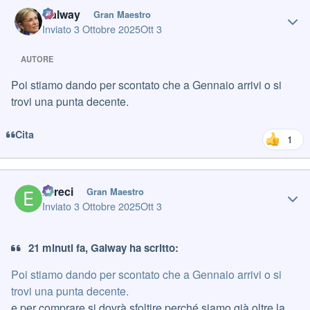
Author stats
Galway
Gran Maestro
Inviato
3 Ottobre 2025
Ott 3
AUTORE
Poi stiamo dando per scontato che a Gennaio arrivi o si
trovi una punta decente.
Cita
1
Author stats
Erreci
Gran Maestro
Inviato
3 Ottobre 2025
Ott 3
21 minuti fa, Galway ha scritto:
Poi stiamo dando per scontato che a Gennaio arrivi o si
trovi una punta decente.
e per comprare si dovrà sfoltire perché siamo già oltre la