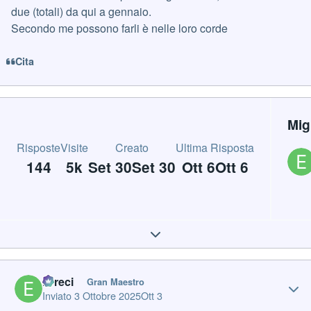
due (totali) da qui a gennaio.
Secondo me possono farli è nelle loro corde
Cita
Mig
Risposte
Visite
Creato
Ultima Risposta
144
5k
Set 30
Set 30
Ott 6
Ott 6
Expand topic overview
Author stats
Erreci
Gran Maestro
Inviato
3 Ottobre 2025
Ott 3