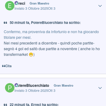
Erreci
Gran Maestro
Inviato
3 Ottobre 2025
Ott 3
50 minuti fa, PotereBlucerchiato ha scritto:
Confermo, ma proveniva da infortunio e non ha giocando
titolare per mesi.
Nei mesi precedenti a dicembre - quindi poche partite-
segnò 4 gol ed saltò due partite a novembre ( anche io ho
transfermarket
)
😁
Cita
Author stats
PotereBlucerchiato
Gran Maestro
Inviato
3 Ottobre 2025
Ott 3
22 minuti fa, Erreci ha scritto: