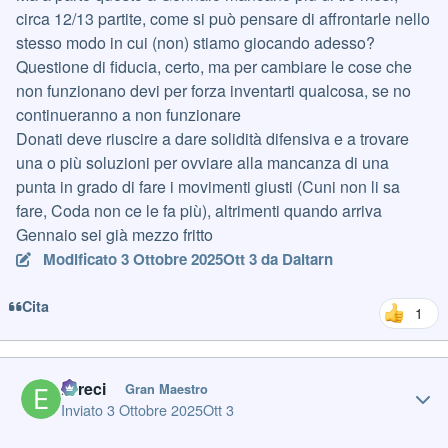
circa 12/13 partite, come si può pensare di affrontarle nello
stesso modo in cui (non) stiamo giocando adesso?
Questione di fiducia, certo, ma per cambiare le cose che
non funzionano devi per forza inventarti qualcosa, se no
continueranno a non funzionare
Donati deve riuscire a dare solidità difensiva e a trovare
una o più soluzioni per ovviare alla mancanza di una
punta in grado di fare i movimenti giusti (Cuni non li sa
fare, Coda non ce le fa più), altrimenti quando arriva
Gennaio sei già mezzo fritto
Modificato
3 Ottobre 2025
Ott 3
da Daitarn
Cita
1
Author stats
Erreci
Gran Maestro
Inviato
3 Ottobre 2025
Ott 3