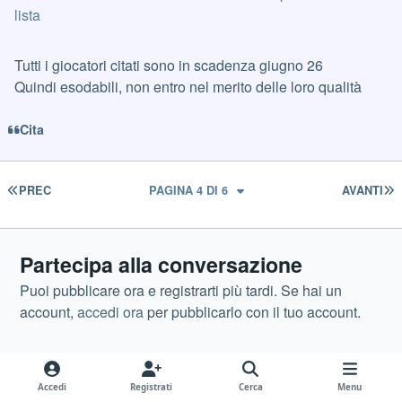
lista
Tutti i giocatori citati sono in scadenza giugno 26
Quindi esodabili, non entro nel merito delle loro qualità
Cita
PRIMA PAGINA
U
PREC
PAGINA 4 DI 6
AVANTI
Partecipa alla conversazione
Puoi pubblicare ora e registrarti più tardi. Se hai un
account,
accedi ora
per pubblicarlo con il tuo account.
Accedi
Registrati
Cerca
Menu