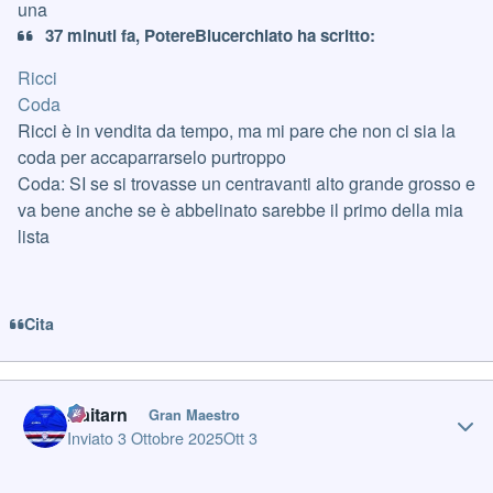
una
37 minuti fa, PotereBlucerchiato ha scritto:
Ricci
Coda
Ricci è in vendita da tempo, ma mi pare che non ci sia la
coda per accaparrarselo purtroppo
Coda: SI se si trovasse un centravanti alto grande grosso e
va bene anche se è abbelinato sarebbe il primo della mia
lista
Cita
Author stats
Daitarn
Gran Maestro
Inviato
3 Ottobre 2025
Ott 3