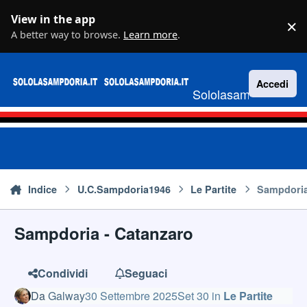
Vai al contenuto
View in the app
×
D
A better way to browse.
Learn more
.
Accedi
Sololasampdoria.it
Indice
U.C.Sampdoria1946
Le Partite
Sampdoria
Sampdoria - Catanzaro
Condividi
Seguaci
Da
Galway
30 Settembre 2025
Set 30
in
Le Partite