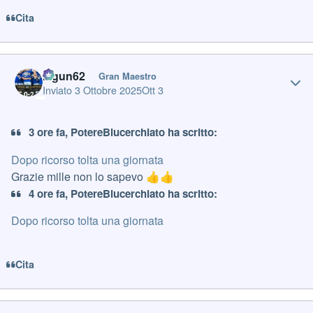
Cita
Author stats
Iagun62
Gran Maestro
Inviato
3 Ottobre 2025
Ott 3
3 ore fa, PotereBlucerchiato ha scritto:
Dopo ricorso tolta una giornata
Grazie mille non lo sapevo
👍
👍
4 ore fa, PotereBlucerchiato ha scritto:
Dopo ricorso tolta una giornata
Cita
Author stats