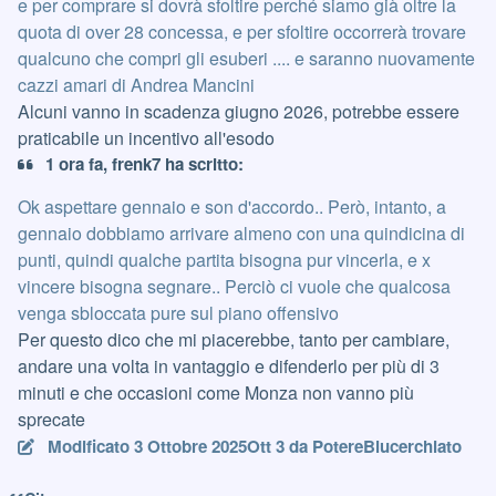
e per comprare si dovrà sfoltire perché siamo già oltre la
quota di over 28 concessa, e per sfoltire occorrerà trovare
qualcuno che compri gli esuberi .... e saranno nuovamente
cazzi amari di Andrea Mancini
Alcuni vanno in scadenza giugno 2026, potrebbe essere
praticabile un incentivo all'esodo
1 ora fa, frenk7 ha scritto:
Ok aspettare gennaio e son d'accordo.. Però, intanto, a
gennaio dobbiamo arrivare almeno con una quindicina di
punti, quindi qualche partita bisogna pur vincerla, e x
vincere bisogna segnare.. Perciò ci vuole che qualcosa
venga sbloccata pure sul piano offensivo
Per questo dico che mi piacerebbe, tanto per cambiare,
andare una volta in vantaggio e difenderlo per più di 3
minuti e che occasioni come Monza non vanno più
sprecate
Modificato
3 Ottobre 2025
Ott 3
da PotereBlucerchiato