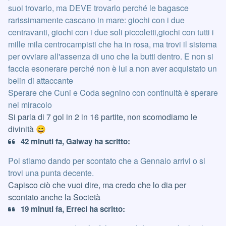
suoi trovarlo, ma DEVE trovarlo perché le bagasce
rarissimamente cascano in mare: giochi con i due
centravanti, giochi con i due soli piccoletti,giochi con tutti i
mille mila centrocampisti che ha in rosa, ma trovi il sistema
per ovviare all'assenza di uno che la butti dentro. E non si
faccia esonerare perché non è lui a non aver acquistato un
belin di attaccante
Sperare che Cuni e Coda segnino con continuità è sperare
nel miracolo
Si parla di 7 gol in 2 in 16 partite, non scomodiamo le
divinità
😄
42 minuti fa, Galway ha scritto:
Poi stiamo dando per scontato che a Gennaio arrivi o si
trovi una punta decente.
Capisco ciò che vuoi dire, ma credo che lo dia per
scontato anche la Società
19 minuti fa, Erreci ha scritto: