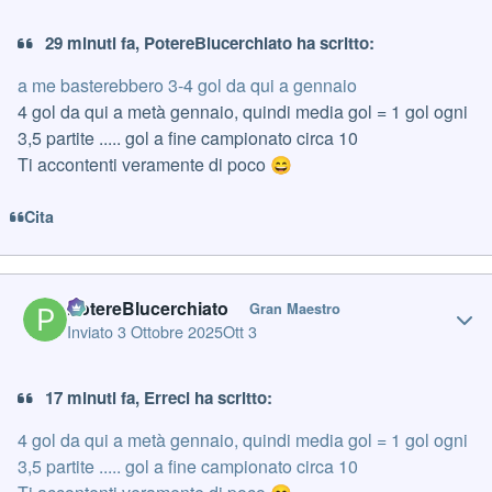
29 minuti fa, PotereBlucerchiato ha scritto:
a me basterebbero 3-4 gol da qui a gennaio
4 gol da qui a metà gennaio, quindi media gol = 1 gol ogni
3,5 partite ..... gol a fine campionato circa 10
Ti accontenti veramente di poco
😄
Cita
Author stats
PotereBlucerchiato
Gran Maestro
Inviato
3 Ottobre 2025
Ott 3
17 minuti fa, Erreci ha scritto:
4 gol da qui a metà gennaio, quindi media gol = 1 gol ogni
3,5 partite ..... gol a fine campionato circa 10