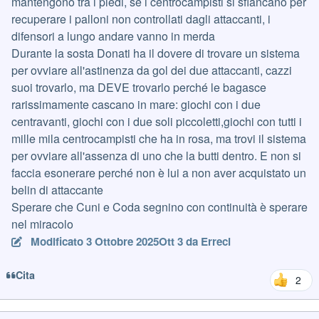
mantengono tra i piedi, se i centrocampisti si sfiancano per
recuperare i palloni non controllati dagli attaccanti, i
difensori a lungo andare vanno in merda
Durante la sosta Donati ha il dovere di trovare un sistema
per ovviare all'astinenza da gol dei due attaccanti, cazzi
suoi trovarlo, ma DEVE trovarlo perché le bagasce
rarissimamente cascano in mare: giochi con i due
centravanti, giochi con i due soli piccoletti,giochi con tutti i
mille mila centrocampisti che ha in rosa, ma trovi il sistema
per ovviare all'assenza di uno che la butti dentro. E non si
faccia esonerare perché non è lui a non aver acquistato un
belin di attaccante
Sperare che Cuni e Coda segnino con continuità è sperare
nel miracolo
Modificato
3 Ottobre 2025
Ott 3
da Erreci
Cita
2