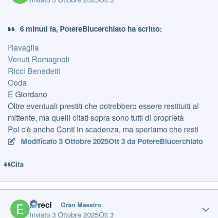
6 minuti fa, PotereBlucerchiato ha scritto:
Ravaglia
Venuti Romagnoli
Ricci Benedetti
Coda
E Giordano
Oltre eventuali prestiti che potrebbero essere restituiti al
mittente, ma quelli citati sopra sono tutti di proprietà
Poi c'è anche Conti in scadenza, ma speriamo che resti
Modificato
3 Ottobre 2025
Ott 3
da PotereBlucerchiato
Cita
Author stats
Erreci
Gran Maestro
Inviato
3 Ottobre 2025
Ott 3