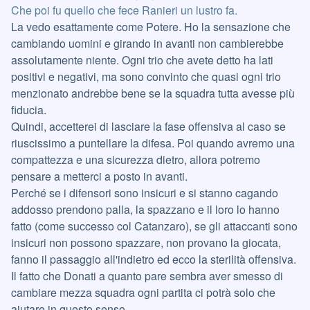
Che poi fu quello che fece Ranieri un lustro fa.
La vedo esattamente come Potere. Ho la sensazione che
cambiando uomini e girando in avanti non cambierebbe
assolutamente niente. Ogni trio che avete detto ha lati
positivi e negativi, ma sono convinto che quasi ogni trio
menzionato andrebbe bene se la squadra tutta avesse più
fiducia.
Quindi, accetterei di lasciare la fase offensiva al caso se
riuscissimo a puntellare la difesa. Poi quando avremo una
compattezza e una sicurezza dietro, allora potremo
pensare a metterci a posto in avanti.
Perché se i difensori sono insicuri e si stanno cagando
addosso prendono palla, la spazzano e il loro lo hanno
fatto (come successo col Catanzaro), se gli attaccanti sono
insicuri non possono spazzare, non provano la giocata,
fanno il passaggio all'indietro ed ecco la sterilità offensiva.
Il fatto che Donati a quanto pare sembra aver smesso di
cambiare mezza squadra ogni partita ci potrà solo che
aiutare in questo senso.