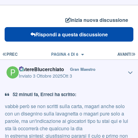
Inizia nuova discussione
Rispondi a questa discussione
PRIMA PAGINA
U
PREC
PAGINA 4 DI 6
AVANTI
Author stats
PotereBlucerchiato
Gran Maestro
Inviato
3 Ottobre 2025
Ott 3
52 minuti fa, Erreci ha scritto:
vabbè però se non scritti sulla carta, magari anche solo
con un disegnino sulla lavagnetta o magari pure solo a
parole, ma un'indicazione ai giocatori tipo tu stai qui e lui
sta là occorrerà che qualcuno la dia
in estrema sintesi: giustissimo pararsi il culo e primo non