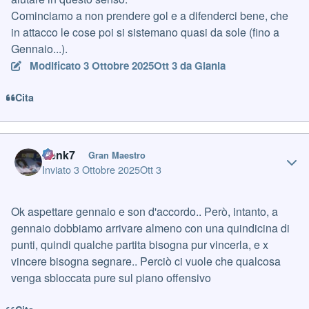
Cominciamo a non prendere gol e a difenderci bene, che
in attacco le cose poi si sistemano quasi da sole (fino a
Gennaio...).
Modificato
3 Ottobre 2025
Ott 3
da Gianla
Cita
Author stats
frenk7
Gran Maestro
Inviato
3 Ottobre 2025
Ott 3
Ok aspettare gennaio e son d'accordo.. Però, intanto, a
gennaio dobbiamo arrivare almeno con una quindicina di
punti, quindi qualche partita bisogna pur vincerla, e x
vincere bisogna segnare.. Perciò ci vuole che qualcosa
venga sbloccata pure sul piano offensivo