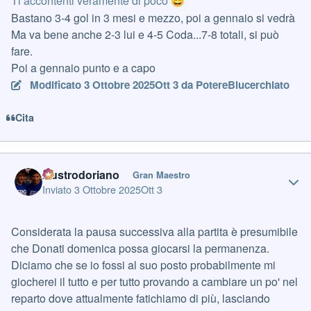
Ti accontenti veramente di poco
😄
Bastano 3-4 gol in 3 mesi e mezzo, poi a gennaio si vedrà
Ma va bene anche 2-3 lui e 4-5 Coda...7-8 totali, si può
fare.
Poi a gennaio punto e a capo
Modificato
3 Ottobre 2025
Ott 3
da PotereBlucerchiato
Cita
Author stats
Austrodoriano
Gran Maestro
Inviato
3 Ottobre 2025
Ott 3
Considerata la pausa successiva alla partita è presumibile
che Donati domenica possa giocarsi la permanenza.
Diciamo che se io fossi al suo posto probabilmente mi
giocherei il tutto e per tutto provando a cambiare un po' nel
reparto dove attualmente fatichiamo di più, lasciando