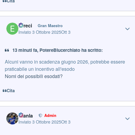
Cita
Author stats
Erreci
Gran Maestro
Inviato
3 Ottobre 2025
Ott 3
13 minuti fa, PotereBlucerchiato ha scritto:
Alcuni vanno in scadenza giugno 2026, potrebbe essere
praticabile un incentivo all'esodo
Nomi dei possibili esodati?
Cita
Author stats
Gianla
Admin
Inviato
3 Ottobre 2025
Ott 3