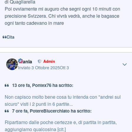
di Quagliarella
Poi ovviamente mi auguro che segni ogni 10 minuti con
precisione Svizzera. Chi vivrà vedrà, anche le bagasce
ogni tanto cadevano in mare
Cita
Author stats
Gianla
Admin
Inviato
3 Ottobre 2025
Ott 3
13 ore fa, Pontex76 ha scritto:
Non capisco molto bene cosa tu intenda con "andrei sul
sicuro" visti i 2 punti in 6 partite...
7 ore fa, PotereBlucerchiato ha scritto:
Ripartiamo dalle poche certezze e, di partita in partita,
aggiungiamo qualcosina [cit.]