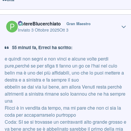
Author stats
PotereBlucerchiato
Gran Maestro
Inviato
3 Ottobre 2025
Ott 3
55 minuti fa, Erreci ha scritto:
e quindi non segni e non vinci e alcune volte perdi
pure,perché se per sfiga ti fanno un go ce l'hai nel culo
belin ma è uno dei più affidabili, uno che lo puoi mettere a
destra e a sinistra e fa sempre il suo
ebbelin se dai via lui bene, am allora Venuti resta perchè
altrimenti a sinistra rimane solo Ioannou che ne ha sempre
una
Ricci è in vendita da tempo, ma mi pare che non ci sia la
coda per accaparrarselo purtroppo
Coda: SI se si trovasse un centravanti alto grande grosso e
va bene anche se è abbelinato sarebbe il primo della mia