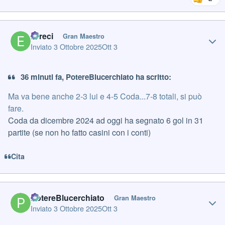
Author stats
Erreci
Gran Maestro
Inviato
3 Ottobre 2025
Ott 3
36 minuti fa, PotereBlucerchiato ha scritto:
Ma va bene anche 2-3 lui e 4-5 Coda...7-8 totali, si può
fare.
Coda da dicembre 2024 ad oggi ha segnato 6 gol in 31
partite (se non ho fatto casini con i conti)
Cita
Author stats
PotereBlucerchiato
Gran Maestro
Inviato
3 Ottobre 2025
Ott 3