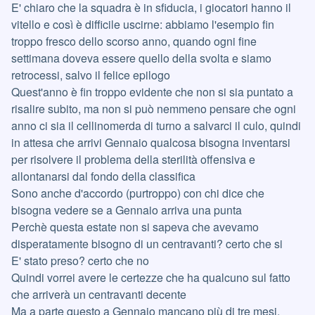
E' chiaro che la squadra è in sfiducia, i giocatori hanno il
vitello e così è difficile uscirne: abbiamo l'esempio fin
troppo fresco dello scorso anno, quando ogni fine
settimana doveva essere quello della svolta e siamo
retrocessi, salvo il felice epilogo
Quest'anno è fin troppo evidente che non si sia puntato a
risalire subito, ma non si può nemmeno pensare che ogni
anno ci sia il cellinomerda di turno a salvarci il culo, quindi
in attesa che arrivi Gennaio qualcosa bisogna inventarsi
per risolvere il problema della sterilità offensiva e
allontanarsi dal fondo della classifica
Sono anche d'accordo (purtroppo) con chi dice che
bisogna vedere se a Gennaio arriva una punta
Perchè questa estate non si sapeva che avevamo
disperatamente bisogno di un centravanti? certo che si
E' stato preso? certo che no
Quindi vorrei avere le certezze che ha qualcuno sul fatto
che arriverà un centravanti decente
Ma a parte questo a Gennaio mancano più di tre mesi,