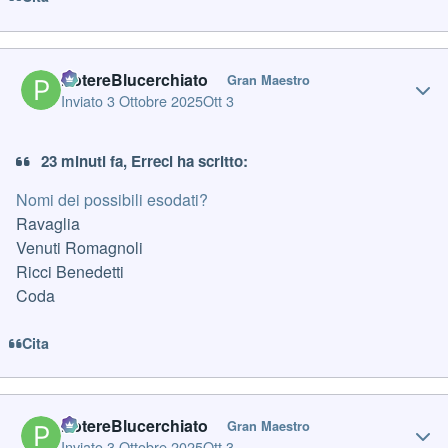
Author stats
PotereBlucerchiato
Gran Maestro
Inviato
3 Ottobre 2025
Ott 3
23 minuti fa, Erreci ha scritto:
Nomi dei possibili esodati?
Ravaglia
Venuti Romagnoli
Ricci Benedetti
Coda
Cita
Author stats
PotereBlucerchiato
Gran Maestro
Inviato
3 Ottobre 2025
Ott 3