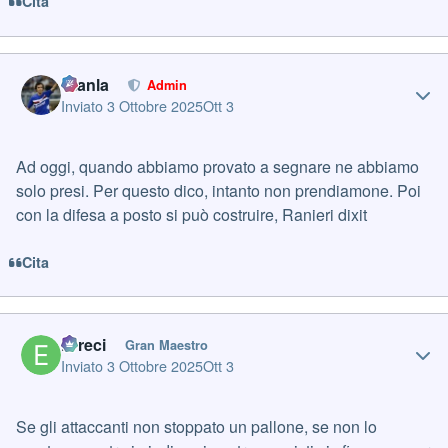
Cita
Author stats
Gianla
Admin
Inviato
3 Ottobre 2025
Ott 3
Ad oggi, quando abbiamo provato a segnare ne abbiamo
solo presi. Per questo dico, intanto non prendiamone. Poi
con la difesa a posto si può costruire, Ranieri dixit
Cita
Author stats
Erreci
Gran Maestro
Inviato
3 Ottobre 2025
Ott 3
Se gli attaccanti non stoppato un pallone, se non lo