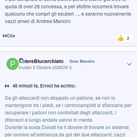
quota di over 28 concessa, e per sfoltire occorrerà trovare
qualcuno che compri gli esuberi .... e saranno nuovamente
cazzi amari di Andrea Mancini
Cita
2
Author stats
PotereBlucerchiato
Gran Maestro
Inviato
3 Ottobre 2025
Ott 3
46 minuti fa, Erreci ha scritto:
Se gli attaccanti non stoppato un pallone, se non lo
mantengono tra i piedi, se i centrocampisti si sfiancano per
recuperare i palloni non controllati dagli attaccanti, i
difensori a lungo andare vanno in merda
Durante la sosta Donati ha il dovere di trovare un sistema
per ovviare all'astinenza da gol dei due attaccanti, cazzi