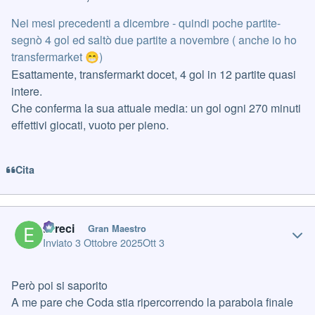
Nei mesi precedenti a dicembre - quindi poche partite-
segnò 4 gol ed saltò due partite a novembre ( anche io ho
transfermarket
)
😁
Esattamente, transfermarkt docet, 4 gol in 12 partite quasi
intere.
Che conferma la sua attuale media: un gol ogni 270 minuti
effettivi giocati, vuoto per pieno.
Cita
Author stats
Erreci
Gran Maestro
Inviato
3 Ottobre 2025
Ott 3
Però poi si saporito
A me pare che Coda stia ripercorrendo la parabola finale