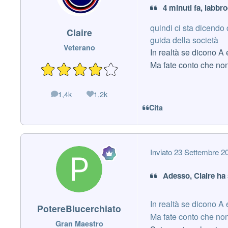
4 minuti fa, labbro
quindi ci sta dicendo
Claire
guida della società
Veterano
In realtà se dicono A e
Ma fate conto che non
1,4k
1,2k
messaggi
Reputazione
Cita
Inviato
23 Settembre 2
Adesso, Claire ha 
In realtà se dicono A e
PotereBlucerchiato
Ma fate conto che non
Gran Maestro