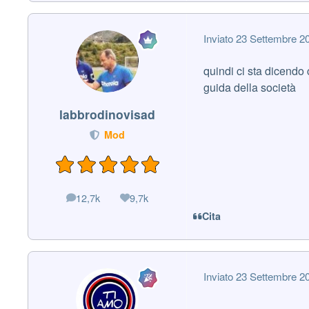
Inviato
23 Settembre 2
quindi ci sta dicendo
guida della società
labbrodinovisad
Mod
12,7k
9,7k
messaggi
Reputazione
Cita
Inviato
23 Settembre 2