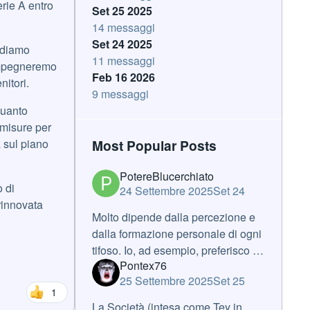
rie A entro
Set 25 2025
14 messaggi
Set 24 2025
endiamo
11 messaggi
 impegneremo
Feb 16 2026
nitori.
9 messaggi
quanto
 misure per
à sul piano
Most Popular Posts
PotereBlucerchiato
 di
24 Settembre 2025
Set 24
rinnovata
Molto dipende dalla percezione e
dalla formazione personale di ogni
tifoso. Io, ad esempio, preferisco i
Pontex76
fatti e non ricordo, a memoria,
25 Settembre 2025
Set 25
nessun Presidente/proprietario che
1
abbia messo una scadenza e u
La Società (intesa come Tey in