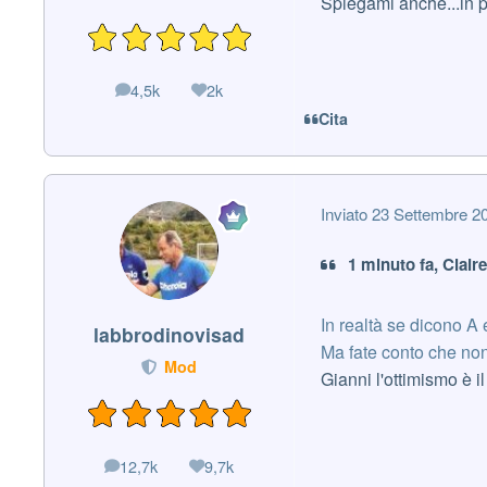
Spiegami anche...in 
4,5k
2k
messaggi
Reputazione
Cita
Inviato
23 Settembre 2
1 minuto fa, Claire
In realtà se dicono A e
labbrodinovisad
Ma fate conto che non
Mod
Gianni l'ottimismo è i
12,7k
9,7k
messaggi
Reputazione