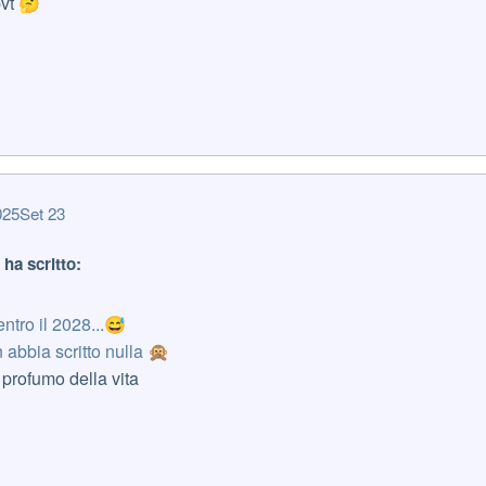
pvt
🤔
025
Set 23
 ha scritto:
ntro il 2028...
😅
 abbia scritto nulla
🙊
l profumo della vita