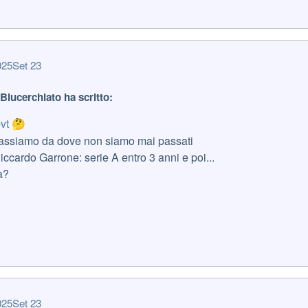
025
Set 23
eBlucerchiato ha scritto:
pvt
🤔
passiamo da dove non siamo mai passati
cardo Garrone: serie A entro 3 anni e poi...
a?
025
Set 23