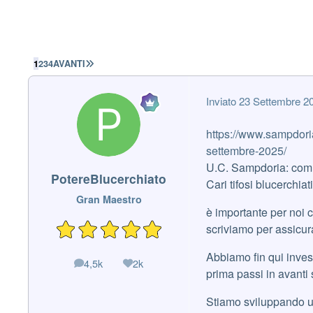
ULTIMA PAGINA
1
2
3
4
AVANTI
Inviato
23 Settembre 2
https://www.sampdori
settembre-2025/
U.C. Sampdoria: com
PotereBlucerchiato
Cari tifosi blucerchiati
Gran Maestro
è importante per noi 
scriviamo per assicur
Abbiamo fin qui inves
4,5k
2k
messaggi
Reputazione
prima passi in avanti s
Stiamo sviluppando un