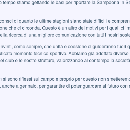
o tempo stiamo gettando le basi per riportare la Sampdoria in Se
onsci di quanto le ultime stagioni siano state difficili e compr
ione che ci circonda. Questo è un altro dei motivi per i quali ci
lla ricerca di una migliore comunicazione con tutti i nostri soste
vinti, come sempre, che unità e coesione ci guideranno fuori 
licato momento tecnico-sportivo. Abbiamo già adottato diverse
del club e le nostre strutture, valorizzando al contempo la societ
n si sono riflessi sul campo e proprio per questo non smetteremo
, anche a gennaio, per garantire di poter guardare al futuro con 