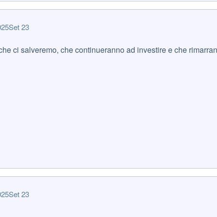
025
Set 23
 che ci salveremo, che continueranno ad investire e che rimarran
025
Set 23