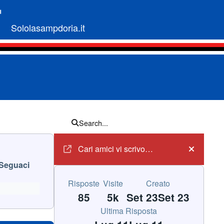
Sololasampdoria.it
Search...
Annunci
Cari amici vi scrivo…
Hide an
Seguaci
Risposte
Visite
Creato
85
5k
Set 23
Set 23
Ultima Risposta