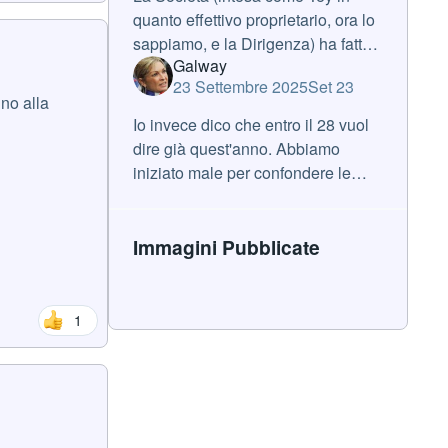
quanto effettivo proprietario, ora lo
sappiamo, e la Dirigenza) ha fatto
Galway
diversi errori (non curare
23 Settembre 2025
Set 23
minimamente la relazione con i
no alla
media regionali, cosa che di per sè
Io invece dico che entro il 28 vuol
po
dire già quest'anno. Abbiamo
iniziato male per confondere le
acque. Come dice il mio amico
Claudio: partenza a cazzo, finale a
Immagini Pubblicate
razzo. Dai Doria!
1