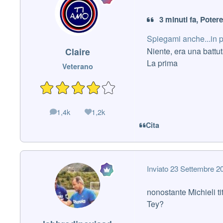
3 minuti fa, Poter
Spiegami anche...in 
Claire
Niente, era una battu
La prima
Veterano
1,4k
1,2k
messaggi
Reputazione
Cita
Inviato
23 Settembre 2
nonostante Michieli ti
Tey?