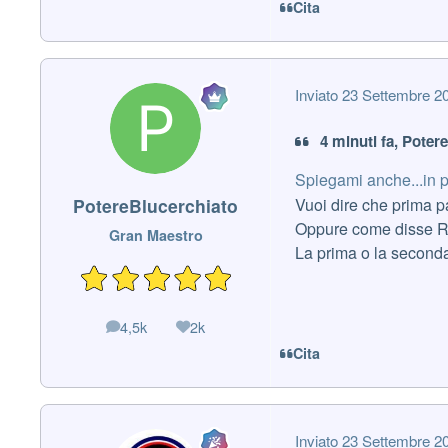
Cita
Inviato
23 Settembre 2
4 minuti fa, Poter
Spiegami anche...in 
PotereBlucerchiato
Vuoi dire che prima 
Oppure come disse Ric
Gran Maestro
La prima o la second
4,5k
2k
messaggi
Reputazione
Cita
Inviato
23 Settembre 2