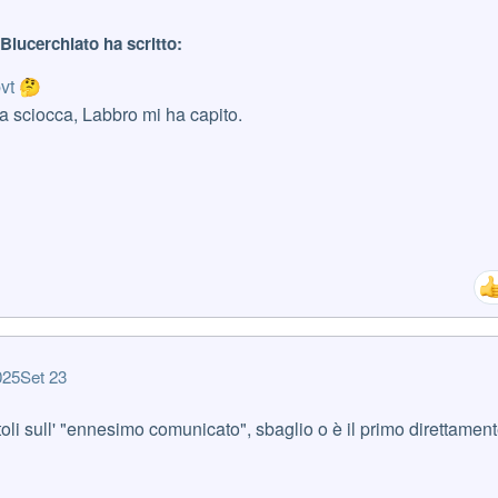
eBlucerchiato ha scritto:
pvt
🤔
ta sciocca, Labbro mi ha capito.
025
Set 23
toli sull' "ennesimo comunicato", sbaglio o è il primo direttamen