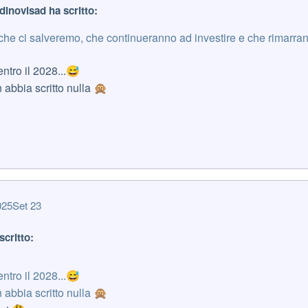
dinovisad ha scritto:
 che ci salveremo, che continueranno ad investire e che rimarran
ntro il 2028...
😅
 abbia scritto nulla
🙊
025
Set 23
scritto:
ntro il 2028...
😅
 abbia scritto nulla
🙊