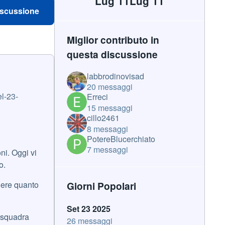
Lug 11
Lug 11
iscussione
Miglior contributo in
questa discussione
labbrodinovisad
20 messaggi
l-23-
Erreci
15 messaggi
cillo2461
8 messaggi
PotereBlucerchiato
7 messaggi
ni. Oggi vi
o.
Giorni Popolari
piere quanto
Set 23 2025
a squadra
26 messaggi