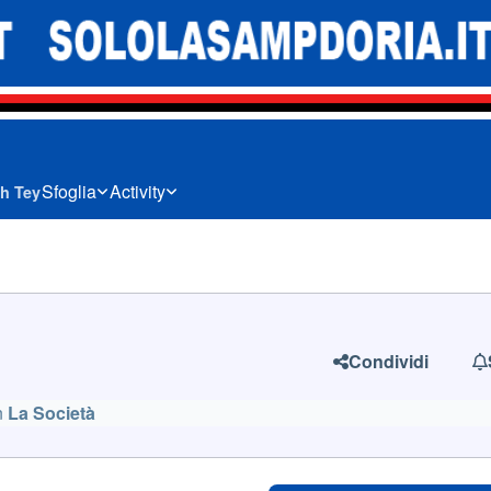
Sfoglia
Activity
h Tey
Condividi
n
La Società