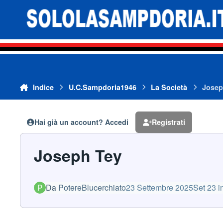
Vai al contenuto
Indice
U.C.Sampdoria1946
La Società
Josep
Hai già un account? Accedi
Registrati
Joseph Tey
Da
PotereBlucerchiato
23 Settembre 2025
Set 23
i