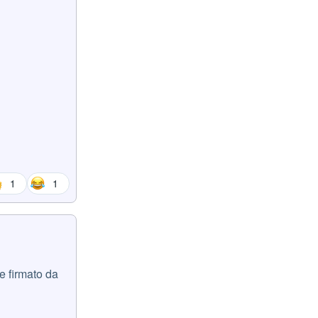
1
1
te firmato da