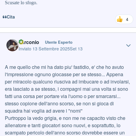
Scusate lo sfogo.
Cita
4
Author stats
darconio
Utente Esperto
Inviato
13 Settembre 2025
Set 13
A me quello che mi ha dato piu' fastidio, e' che ho avuto
l'impressione ognuno giocasse per se stesso... Appena
per miracolo qualcuno riusciva ad imbucare o ad involarsi,
era lasciato a se stesso, i compagni mai una volta si sono
fatti una corsa per portare via l'uomo o per smarcarsi...
stesso copione dell'anno scorso, se non si gioca di
squadra hai voglia ad avere i "nomi"
Purtroppo la vedo grigia, e non me ne capacito visto che
allenatore e tanti giocatori sono nuovi, e soprattutto, lo
scampato pericolo dell'anno scorso dovrebbe essere un