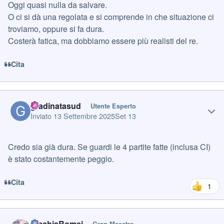
Oggi quasi nulla da salvare.
O ci si dà una regolata e si comprende in che situazione ci
troviamo, oppure si fa dura.
Costerà fatica, ma dobbiamo essere più realisti del re.
Cita
Author stats
gradinatasud
Utente Esperto
Inviato
13 Settembre 2025
Set 13
Credo sia già dura. Se guardi le 4 partite fatte (inclusa CI)
è stato costantemente peggio.
Cita
1
Author stats
PicchiaRomei
Gran Maestro