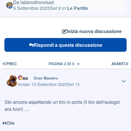
Da
labbrodinovisad
9 Settembre 2025
Set 9
in
Le Partite
Inizia nuova discussione
Rispondi a questa discussione
PRIMA PAGINA
U
PREC
PAGINA 2 DI 5
AVANTI
Author stats
orso
Gran Maestro
Inviato
13 Settembre 2025
Set 13
Sto ancora aspettando un tiro in porta (il tiro dell'autogol
era fuori) ....
Cita