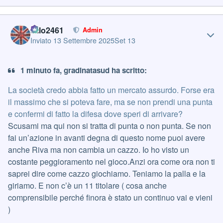
Author stats
cillo2461
Admin
Inviato
13 Settembre 2025
Set 13
1 minuto fa, gradinatasud ha scritto:
La società credo abbia fatto un mercato assurdo. Forse era
il massimo che si poteva fare, ma se non prendi una punta
e confermi di fatto la difesa dove speri di arrivare?
Scusami ma qui non si tratta di punta o non punta. Se non
fai un’azione in avanti degna di questo nome puoi avere
anche Riva ma non cambia un cazzo. Io ho visto un
costante peggioramento nel gioco.Anzi ora come ora non ti
saprei dire come cazzo giochiamo. Teniamo la palla e la
giriamo. E non c’è un 11 titolare ( cosa anche
comprensibile perché finora è stato un continuo vai e vieni
)