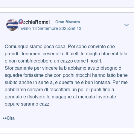
Author stats
PicchiaRomei
Gran Maestro
Inviato
13 Settembre 2025
Set 13
Comunque siamo poca cosa. Poi sono convinto che
prendi i fenomeni cesenoti e li metti in maglia blucerchiata
e non combinerebbero un cazzo come i nostri.
Storicamente per vincere la b abbiamo avuto bisogno di
squadre fortissime che con pochi ritocchi hanno fatto bene
subito anche in serie a, e questa ne è ben lontana. Per me
dobbiamo cercare di raccattare un po’ di punti fino a
gennaio e risolvere le magagne al mercato invernale
oppure saranno cazzi
Cita