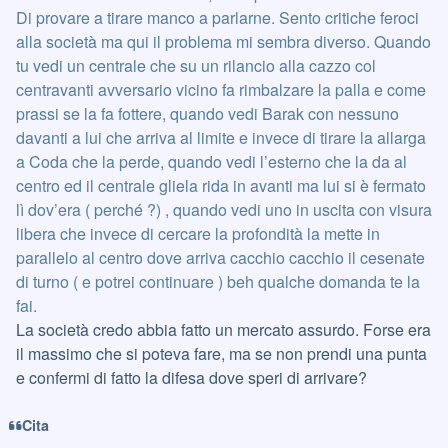
Di provare a tirare manco a parlarne. Sento critiche feroci
alla società ma qui il problema mi sembra diverso. Quando
tu vedi un centrale che su un rilancio alla cazzo col
centravanti avversario vicino fa rimbalzare la palla e come
prassi se la fa fottere, quando vedi Barak con nessuno
davanti a lui che arriva al limite e invece di tirare la allarga
a Coda che la perde, quando vedi l’esterno che la da al
centro ed il centrale gliela rida in avanti ma lui si è fermato
lì dov’era ( perché ?) , quando vedi uno in uscita con visura
libera che invece di cercare la profondità la mette in
parallelo al centro dove arriva cacchio cacchio il cesenate
di turno ( e potrei continuare ) beh qualche domanda te la
fai.
La società credo abbia fatto un mercato assurdo. Forse era
il massimo che si poteva fare, ma se non prendi una punta
e confermi di fatto la difesa dove speri di arrivare?
Cita