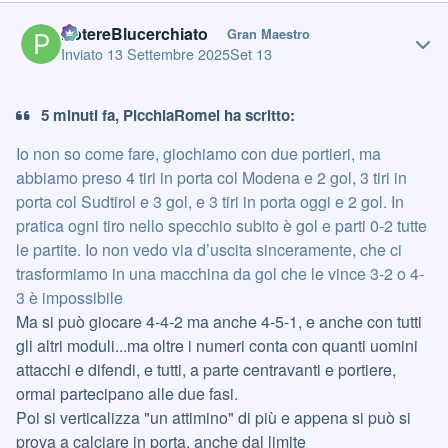
Author stats
PotereBlucerchiato
Gran Maestro
Inviato
13 Settembre 2025
Set 13
5 minuti fa, PicchiaRomei ha scritto:
Io non so come fare, giochiamo con due portieri, ma
abbiamo preso 4 tiri in porta col Modena e 2 gol, 3 tiri in
porta col Sudtirol e 3 gol, e 3 tiri in porta oggi e 2 gol. In
pratica ogni tiro nello specchio subito è gol e parti 0-2 tutte
le partite. Io non vedo via d’uscita sinceramente, che ci
trasformiamo in una macchina da gol che le vince 3-2 o 4-
3 è impossibile
Ma si può giocare 4-4-2 ma anche 4-5-1, e anche con tutti
gli altri moduli...ma oltre i numeri conta con quanti uomini
attacchi e difendi, e tutti, a parte centravanti e portiere,
ormai partecipano alle due fasi.
Poi si verticalizza "un attimino" di più e appena si può si
prova a calciare in porta, anche dal limite