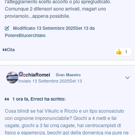
l'atteggiamento scelto accorto o più spregiudicato.
Comunque 2 difensori sono arrivati, magari uno
proviamolo...appena possibile.
Modificato
13 Settembre 2025
Set 13
da
PotereBlucerchiato
Cita
1
Author stats
PicchiaRomei
Gran Maestro
Inviato
13 Settembre 2025
Set 13
1 ora fa, Erreci ha scritto:
Cosa blindi se hai Vikulic e Riccio e un tipo sconosciuto
con cognome impronunciabile? Giochi a 4 metti e fai
cagate, giochi a 3 fai cmq cagate, hai centrocampisti di
fisico e esperienza, becchi gol della domenica ma pure ne