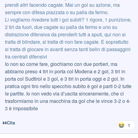
prendi altri facendo cagate. Mai un gol su azione, ma
sempre con difesa piazzata o su palla da fermo.
Li vogliamo rivedere tutti i gol subiti? 1 rigore, 1 punizione,
2 tiri da fuori, due cagate su palla da fermo e uno su
distrazione difensiva da prenderli tutti a sputi, qui non si
tratta di blindare, si tratta di non fare cagate. E soprattutto
si tratta di giocare in avanti senza tanti belin di passaggini
tra centrali difensivi
Io non so come fare, giochiamo con due portieri, ma
abbiamo preso 4 tiri in porta col Modena e 2 gol, 3 tiri in
porta col Sudtirol e 3 gol, e 3 tiri in porta oggi e 2 gol. In
pratica ogni tiro nello specchio subito è gol e parti 0-2 tutte
le partite. Io non vedo via d’uscita sinceramente, che ci
trasformiamo in una macchina da gol che le vince 3-2 o 4-
3 è impossibile
Cita
1