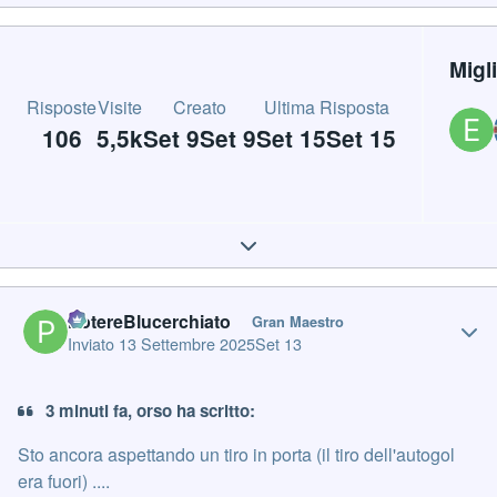
Migl
Risposte
Visite
Creato
Ultima Risposta
106
5,5k
Set 9
Set 9
Set 15
Set 15
Expand topic overview
Author stats
PotereBlucerchiato
Gran Maestro
Inviato
13 Settembre 2025
Set 13
3 minuti fa, orso ha scritto:
Sto ancora aspettando un tiro in porta (il tiro dell'autogol
era fuori) ....