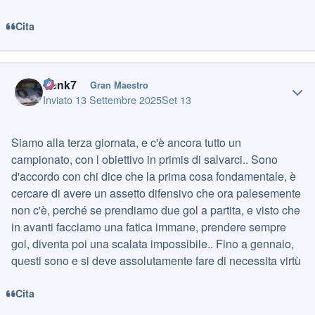
Cita
Author stats
frenk7
Gran Maestro
Inviato
13 Settembre 2025
Set 13
Siamo alla terza giornata, e c'è ancora tutto un
campionato, con l obiettivo in primis di salvarci.. Sono
d'accordo con chi dice che la prima cosa fondamentale, è
cercare di avere un assetto difensivo che ora palesemente
non c'è, perché se prendiamo due gol a partita, e visto che
in avanti facciamo una fatica immane, prendere sempre
gol, diventa poi una scalata impossibile.. Fino a gennaio,
questi sono e si deve assolutamente fare di necessita virtù
Cita