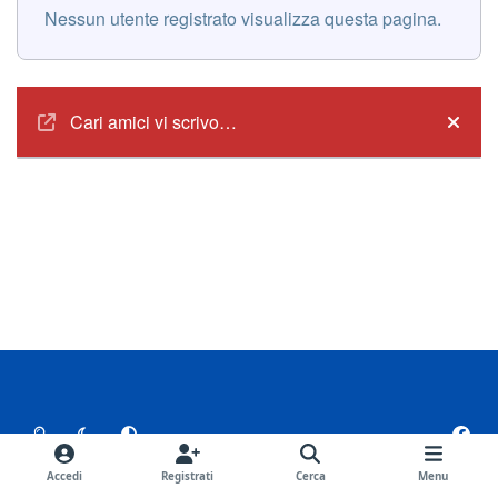
Nessun utente registrato visualizza questa pagina.
Annunci
Cari amici vi scrivo…
Hide
Light Mode
Dark Mode
System Preference
f
a
Lingua
Tema
Privacy Policy
Contattaci
c
Accedi
Registrati
Cerca
Menu