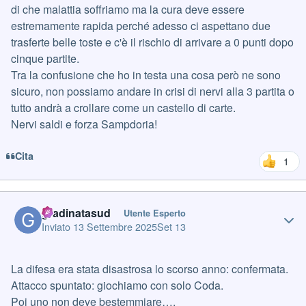
di che malattia soffriamo ma la cura deve essere
estremamente rapida perché adesso ci aspettano due
trasferte belle toste e c'è il rischio di arrivare a 0 punti dopo
cinque partite.
Tra la confusione che ho in testa una cosa però ne sono
sicuro, non possiamo andare in crisi di nervi alla 3 partita o
tutto andrà a crollare come un castello di carte.
Nervi saldi e forza Sampdoria!
Cita
1
Author stats
gradinatasud
Utente Esperto
Inviato
13 Settembre 2025
Set 13
La difesa era stata disastrosa lo scorso anno: confermata.
Attacco spuntato: giochiamo con solo Coda.
Poi uno non deve bestemmiare….