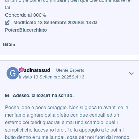
fai.
Concordo al 300%
Modificato
13 Settembre 2025
Set 13
da
PotereBlucerchiato
Cita
Author stats
gradinatasud
Utente Esperto
Inviato
13 Settembre 2025
Set 13
Adesso, cillo2461 ha scritto:
Poche idee e poco coraggio. Non si gioca in avanti ce la
meniamo a girare palla dietro con due centrali ed un
esterno coi piedi quadrati e mai uno scambio, quelli
semplici che facevano loro . Te la appoggio a te poi mi
butto dentro e tu me la ridai, cosa per noi fuori dal mondo.