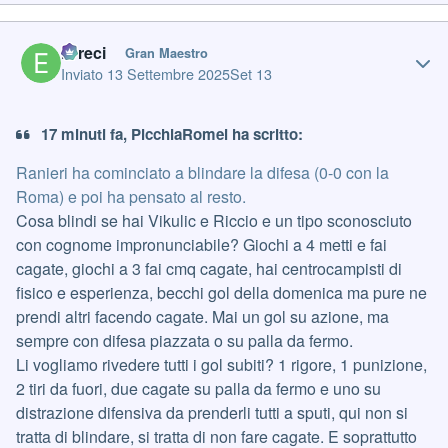
Author stats
Erreci
Gran Maestro
Inviato
13 Settembre 2025
Set 13
17 minuti fa, PicchiaRomei ha scritto:
Ranieri ha cominciato a blindare la difesa (0-0 con la
Roma) e poi ha pensato al resto.
Cosa blindi se hai Vikulic e Riccio e un tipo sconosciuto
con cognome impronunciabile? Giochi a 4 metti e fai
cagate, giochi a 3 fai cmq cagate, hai centrocampisti di
fisico e esperienza, becchi gol della domenica ma pure ne
prendi altri facendo cagate. Mai un gol su azione, ma
sempre con difesa piazzata o su palla da fermo.
Li vogliamo rivedere tutti i gol subiti? 1 rigore, 1 punizione,
2 tiri da fuori, due cagate su palla da fermo e uno su
distrazione difensiva da prenderli tutti a sputi, qui non si
tratta di blindare, si tratta di non fare cagate. E soprattutto