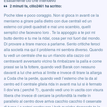
Esattamente ciò che intendevo
2 minuti fa, cillo2461 ha scritto:
Poche idee e poco coraggio. Non si gioca in avanti ce la
meniamo a girare palla dietro con due centrali ed un
esterno coi piedi quadrati e mai uno scambio, quelli
semplici che facevano loro . Te la appoggio a te poi mi
butto dentro e tu me la ridai, cosa per noi fuori dal mondo.
Di provare a tirare manco a parlarne. Sento critiche feroci
alla società ma qui il problema mi sembra diverso. Quando
tu vedi un centrale che su un rilancio alla cazzo col
centravanti avversario vicino fa rimbalzare la palla e come
prassi se la fa fottere, quando vedi Barak con nessuno
davanti a lui che arriva al limite e invece di tirare la allarga
a Coda che la perde, quando vedi l’esterno che la da al
centro ed il centrale gliela rida in avanti ma lui si è fermato
lì dov’era ( perché ?) , quando vedi uno in uscita con visura
libera che invece di cercare la profondità la mette in
parallelo al centro dove arriva cacchio cacchio il cesenate
di turno ( e potrei continuare ) beh qualche domanda te la