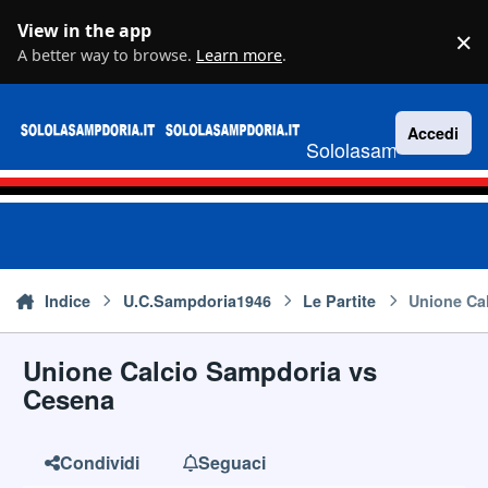
Vai al contenuto
View in the app
×
D
A better way to browse.
Learn more
.
Accedi
Sololasampdoria.it
Indice
U.C.Sampdoria1946
Le Partite
Unione Ca
Unione Calcio Sampdoria vs
Cesena
Condividi
Seguaci