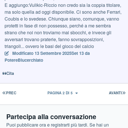
E aggiungo:Vulikic-Riccio non credo sia la coppia titolare,
ma solo quella ad oggi disponibile. Ci sono anche Ferrari,
Coubis e lo svedese. Chiunque siano, comunque, vanno
protetti in fase di non possesso, perché a me sembra
strano che noi non troviamo mai sbocchi, e invece gli
avversari trovano praterie, fanno sovrapposizioni,
triangoli... ovvero le basi del gioco del calcio
Modificato
13 Settembre 2025
Set 13
da
PotereBlucerchiato
Cita
PRIMA PAGINA
U
PREC
PAGINA 2 DI 5
AVANTI
Partecipa alla conversazione
Puoi pubblicare ora e registrarti più tardi. Se hai un