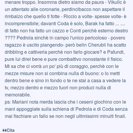
menare troppo. Insomma dietro siamo da paura - Vikulic è
un attentato alle coronarie, perdincibacco non aspettare il
rimbalzo che quello ti fotte - Riccio a volte- spesse volte- è
incomprensibile; davanti Coda è solo, Barak ha fatto ... ....
di fatto non ha fatto un cazzo e Conti perchè esterno destro
???? Pedrola sinchè in campo l'unico pericoloso - povero
ragazzo è uscito piangendo- però belin Cherubii ha scatto
dribbling e cattiveria perchè non farlo giocare? e Pafundi,
pure lui direi bene e pure combattivo nonostante il fisico.
Mi sa che ci vorrà un po' più di coraggio, perchè con le
mezze misure non si combina nulla di buono: o lo metti
dentro bene e sino in fondo o te ne stai a casa a vedere la
tv, mezzo dentro e mezzo fuori non produci nulla di
memorabile.
ps: Mariani nota merda lascia che i ceseni giochino con le
mani appoggiate sulla schiena di Pedrola e di Coda senza
mai fischiare un fallo se non negli ultimissimi minuiti finali.
Cita