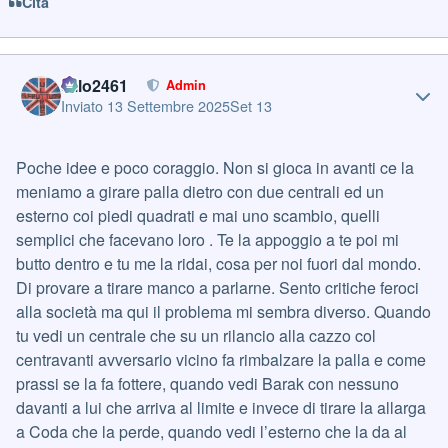
Cita
Author stats
cillo2461
Admin
Inviato
13 Settembre 2025
Set 13
Poche idee e poco coraggio. Non si gioca in avanti ce la
meniamo a girare palla dietro con due centrali ed un
esterno coi piedi quadrati e mai uno scambio, quelli
semplici che facevano loro . Te la appoggio a te poi mi
butto dentro e tu me la ridai, cosa per noi fuori dal mondo.
Di provare a tirare manco a parlarne. Sento critiche feroci
alla società ma qui il problema mi sembra diverso. Quando
tu vedi un centrale che su un rilancio alla cazzo col
centravanti avversario vicino fa rimbalzare la palla e come
prassi se la fa fottere, quando vedi Barak con nessuno
davanti a lui che arriva al limite e invece di tirare la allarga
a Coda che la perde, quando vedi l’esterno che la da al