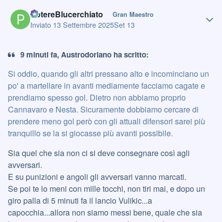
Author stats
PotereBlucerchiato
Gran Maestro
Inviato
13 Settembre 2025
Set 13
9 minuti fa, Austrodoriano ha scritto:
Si oddio, quando gli altri pressano alto e incominciano un
po' a martellare in avanti mediamente facciamo cagate e
prendiamo spesso gol. Dietro non abbiamo proprio
Cannavaro e Nesta. Sicuramente dobbiamo cercare di
prendere meno gol però con gli attuali difensori sarei più
tranquillo se la si giocasse più avanti possibile.
Sia quel che sia non ci si deve consegnare così agli
avversari.
E su punizioni e angoli gli avversari vanno marcati.
Se poi te lo meni con mille tocchi, non tiri mai, e dopo un
giro palla di 5 minuti fa il lancio Vulikic...a
capocchia...allora non siamo messi bene, quale che sia