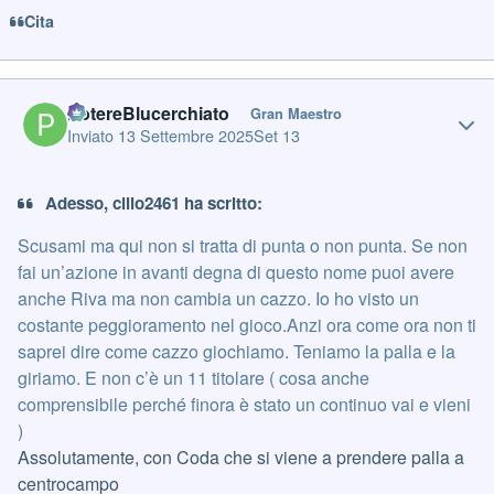
Cita
Author stats
PotereBlucerchiato
Gran Maestro
Inviato
13 Settembre 2025
Set 13
Adesso, cillo2461 ha scritto:
Scusami ma qui non si tratta di punta o non punta. Se non
fai un’azione in avanti degna di questo nome puoi avere
anche Riva ma non cambia un cazzo. Io ho visto un
costante peggioramento nel gioco.Anzi ora come ora non ti
saprei dire come cazzo giochiamo. Teniamo la palla e la
giriamo. E non c’è un 11 titolare ( cosa anche
comprensibile perché finora è stato un continuo vai e vieni
)
Assolutamente, con Coda che si viene a prendere palla a
centrocampo