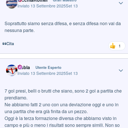
Inviato
13 Settembre 2025
Set 13
Soprattutto siamo senza difesa, e senza difesa non vai da
nessuna parte.
Cita
1
Author stats
Asbla
Utente Esperto
Inviato
13 Settembre 2025
Set 13
7 gol presi, belli o brutti che siano, sono 2 gol a partita che
prendiamo.
Ne abbiamo fatti 2 uno con una deviazione oggi e uno in
una partita che era già finita da un pezzo.
Oggi è la terza formazione diversa che abbiamo visto in
campo e più o meno i risultati sono sempre simili. Non so