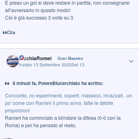
E preso un gol si deve restare in partita, non consegnarsi
all'avversario in questo modo!
Ciò è già successo 3 volte su 3
Cita
Author stats
PicchiaRomei
Gran Maestro
Inviato
13 Settembre 2025
Set 13
6 minuti fa, PotereBlucerchiato ha scritto:
Concordo, no esperimenti, coperti, massicci, incazzati...un
po' come con Ranieri il primo anno, fatte le debite
proporzioni
Ranieri ha cominciato a blindare la difesa (0-0 con la
Roma) e poi ha pensato al resto.