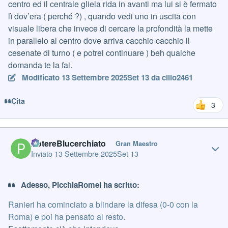
centro ed il centrale gliela rida in avanti ma lui si è fermato
lì dov’era ( perché ?) , quando vedi uno in uscita con
visuale libera che invece di cercare la profondità la mette
in parallelo al centro dove arriva cacchio cacchio il
cesenate di turno ( e potrei continuare ) beh qualche
domanda te la fai.
Modificato
13 Settembre 2025
Set 13
da cillo2461
Cita
3
Author stats
PotereBlucerchiato
Gran Maestro
Inviato
13 Settembre 2025
Set 13
Adesso, PicchiaRomei ha scritto:
Ranieri ha cominciato a blindare la difesa (0-0 con la
Roma) e poi ha pensato al resto.