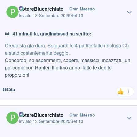
Author stats
PotereBlucerchiato
Gran Maestro
Inviato
13 Settembre 2025
Set 13
41 minuti fa, gradinatasud ha scritto:
Credo sia già dura. Se guardi le 4 partite fatte (inclusa CI)
è stato costantemente peggio.
Concordo, no esperimenti, coperti, massicci, incazzati...un
po' come con Ranieri il primo anno, fatte le debite
proporzioni
Cita
1
Author stats
PotereBlucerchiato
Gran Maestro
Inviato
13 Settembre 2025
Set 13