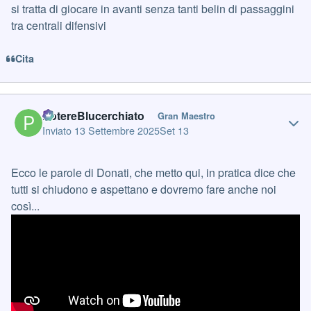
si tratta di giocare in avanti senza tanti belin di passaggini
tra centrali difensivi
Cita
Author stats
PotereBlucerchiato
Gran Maestro
Inviato
13 Settembre 2025
Set 13
Ecco le parole di Donati, che metto qui, in pratica dice che
tutti si chiudono e aspettano e dovremo fare anche noi
così...