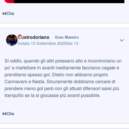
Cita
Author stats
Austrodoriano
Gran Maestro
Inviato
13 Settembre 2025
Set 13
Si oddio, quando gli altri pressano alto e incominciano un
po' a martellare in avanti mediamente facciamo cagate e
prendiamo spesso gol. Dietro non abbiamo proprio
Cannavaro e Nesta. Sicuramente dobbiamo cercare di
prendere meno gol però con gli attuali difensori sarei più
tranquillo se la si giocasse più avanti possibile.
Cita