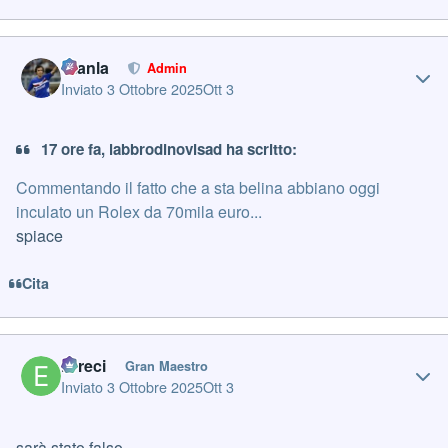
Author stats
Gianla
Admin
Inviato
3 Ottobre 2025
Ott 3
17 ore fa, labbrodinovisad ha scritto:
Commentando il fatto che a sta belina abbiano oggi
inculato un Rolex da 70mila euro...
spiace
Cita
Author stats
Erreci
Gran Maestro
Inviato
3 Ottobre 2025
Ott 3
sarà stato falso