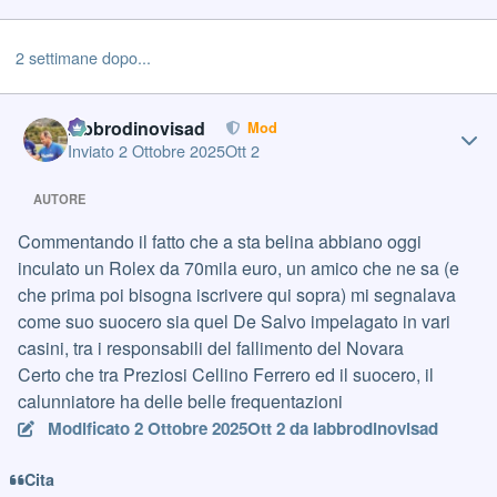
2 settimane dopo...
Author stats
labbrodinovisad
Mod
Inviato
2 Ottobre 2025
Ott 2
AUTORE
Commentando il fatto che a sta belina abbiano oggi
inculato un Rolex da 70mila euro, un amico che ne sa (e
che prima poi bisogna iscrivere qui sopra) mi segnalava
come suo suocero sia quel De Salvo impelagato in vari
casini, tra i responsabili del fallimento del Novara
Certo che tra Preziosi Cellino Ferrero ed il suocero, il
calunniatore ha delle belle frequentazioni
Modificato
2 Ottobre 2025
Ott 2
da labbrodinovisad
Cita