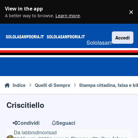
Vai al contenuto
View in the app
×
D
A better way to browse.
Learn more
.
Accedi
Sololasampdoria.it
Indice
Quelli di Sempre
Stampa cittadina, falsa e bi
Criscitiello
Condividi
Seguaci
Da
labbrodinovisad