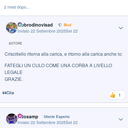
2 mesi dopo...
Author stats
labbrodinovisad
Mod
Inviato
22 Settembre 2025
Set 22
AUTORE
Criscitiello ritorna alla carica, e ritorno alla carica anche io:
FATEGLI UN CULO COME UNA CORBA A LIVELLO
LEGALE
GRAZIE.
Cita
1
Author stats
Edosamp
Utente Esperto
Inviato
22 Settembre 2025
Set 22