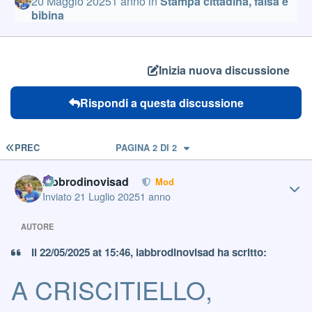
20 Maggio 2025
1 anno
in
Stampa cittadina, falsa e
bibina
Inizia nuova discussione
Rispondi a questa discussione
PRIMA PAGINA
PREC
PAGINA 2 DI 2
Author stats
labbrodinovisad
Mod
Inviato
21 Luglio 2025
1 anno
AUTORE
Il 22/05/2025 at 15:46, labbrodinovisad ha scritto:
A CRISCITIELLO,