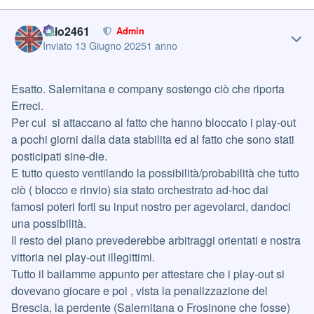
Author stats
cillo2461
Admin
Inviato
13 Giugno 2025
1 anno
Esatto. Salernitana e company sostengo ciò che riporta
Erreci.
Per cui si attaccano al fatto che hanno bloccato i play-out
a pochi giorni dalla data stabilita ed al fatto che sono stati
posticipati sine-die.
E tutto questo ventilando la possibilità/probabilità che tutto
ciò ( blocco e rinvio) sia stato orchestrato ad-hoc dai
famosi poteri forti su input nostro per agevolarci, dandoci
una possibilità.
Il resto del piano prevederebbe arbitraggi orientati e nostra
vittoria nei play-out illegittimi.
Tutto il bailamme appunto per attestare che i play-out si
dovevano giocare e poi , vista la penalizzazione del
Brescia, la perdente (Salernitana o Frosinone che fosse)