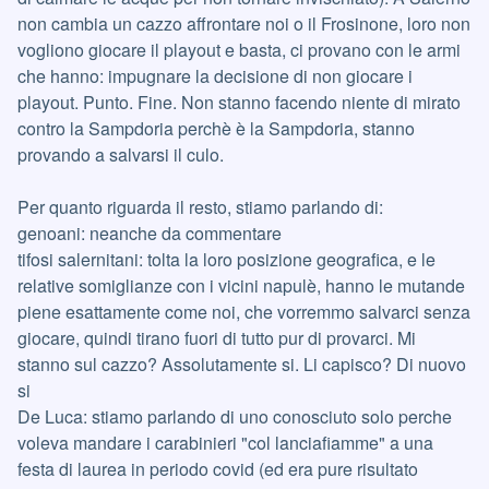
non cambia un cazzo affrontare noi o il Frosinone, loro non
vogliono giocare il playout e basta, ci provano con le armi
che hanno: impugnare la decisione di non giocare i
playout. Punto. Fine. Non stanno facendo niente di mirato
contro la Sampdoria perchè è la Sampdoria, stanno
provando a salvarsi il culo.
Per quanto riguarda il resto, stiamo parlando di:
genoani: neanche da commentare
tifosi salernitani: tolta la loro posizione geografica, e le
relative somiglianze con i vicini napulè, hanno le mutande
piene esattamente come noi, che vorremmo salvarci senza
giocare, quindi tirano fuori di tutto pur di provarci. Mi
stanno sul cazzo? Assolutamente si. Li capisco? Di nuovo
si
De Luca: stiamo parlando di uno conosciuto solo perche
voleva mandare i carabinieri "col lanciafiamme" a una
festa di laurea in periodo covid (ed era pure risultato