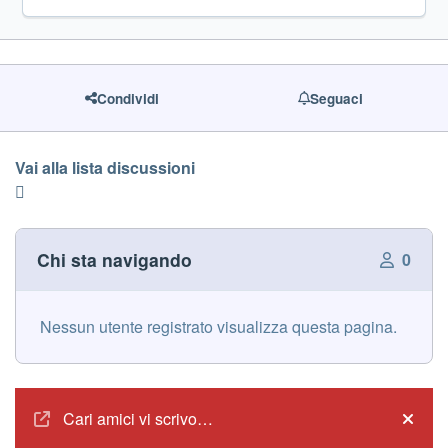
Condividi
Seguaci
Vai alla lista discussioni
Chi sta navigando
0
Nessun utente registrato visualizza questa pagina.
Annunci
Cari amici vi scrivo…
Hide