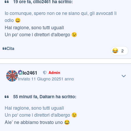
19 ore fa, cillo2461 ha scritto:
Io comunque, spero non ce ne siano qui, gli avvocati li
odio
😀
Hai ragione, sono tutti uguali
Un po' come i direttori d'albergo
😉
Cita
2
Author stats
cillo2461
Admin
Inviato
11 Giugno 2025
1 anno
55 minuti fa, Daitarn ha scritto:
Hai ragione, sono tutti uguali
Un po' come i direttori d'albergo
😉
Ale’ ne abbiamo trovato uno
😂