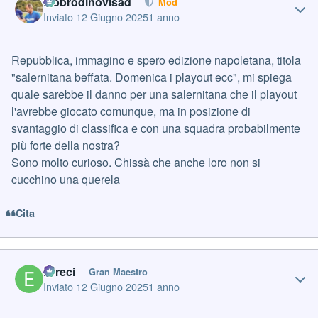
labbrodinovisad
Mod
Inviato
12 Giugno 2025
1 anno
Repubblica, immagino e spero edizione napoletana, titola
"salernitana beffata. Domenica i playout ecc", mi spiega
quale sarebbe il danno per una salernitana che il playout
l'avrebbe giocato comunque, ma in posizione di
svantaggio di classifica e con una squadra probabilmente
più forte della nostra?
Sono molto curioso. Chissà che anche loro non si
cucchino una querela
Cita
Author stats
Erreci
Gran Maestro
Inviato
12 Giugno 2025
1 anno