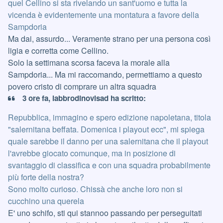
quel Cellino si sta rivelando un sant'uomo e tutta la
vicenda è evidentemente una montatura a favore della
Sampdoria
Ma dai, assurdo... Veramente strano per una persona così
ligia e corretta come Cellino.
Solo la settimana scorsa faceva la morale alla
Sampdoria... Ma mi raccomando, permettiamo a questo
povero cristo di comprare un altra squadra
3 ore fa, labbrodinovisad ha scritto:
Repubblica, immagino e spero edizione napoletana, titola
"salernitana beffata. Domenica i playout ecc", mi spiega
quale sarebbe il danno per una salernitana che il playout
l'avrebbe giocato comunque, ma in posizione di
svantaggio di classifica e con una squadra probabilmente
più forte della nostra?
Sono molto curioso. Chissà che anche loro non si
cucchino una querela
E' uno schifo, sti qui stannoo passando per perseguitati