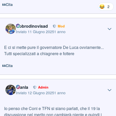
Cita
2
Author stats
labbrodinovisad
Mod
Inviato
11 Giugno 2025
1 anno
E ci si mette pure il governatore De Luca ovviamente...
Tutti specializzati a chiagnere e fottere
Cita
Author stats
Gianla
Admin
Inviato
12 Giugno 2025
1 anno
Io penso che Coni e TFN si siano parlati, che il 19 la
discussione nel merito non cambierà niente e quindi i