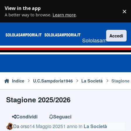
Vai al contenuto
View in the app
×
D
A better way to browse.
Learn more
.
Accedi
Sololasampdoria.it
Indice
U.C.Sampdoria1946
La Società
Stagione
Stagione 2025/2026
Condividi
Seguaci
Da
orso
14 Maggio 2025
1 anno
in
La Società