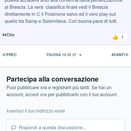
al Brescia. La vera classifica finale vedi il Brescia
direttamente in C il Frosinone salvo ed il vero play-out
quello tra Samp e Sslernitana. Con buona pace di tutti.
Cita
1
PRIMA PAGINA
U
PREC
PAGINA 19 DI 37
AVANTI
Partecipa alla conversazione
Puoi pubblicare ora e registrarti più tardi. Se hai un
account,
accedi ora
per pubblicarlo con il tuo account.
Rispondi a questa discussione...