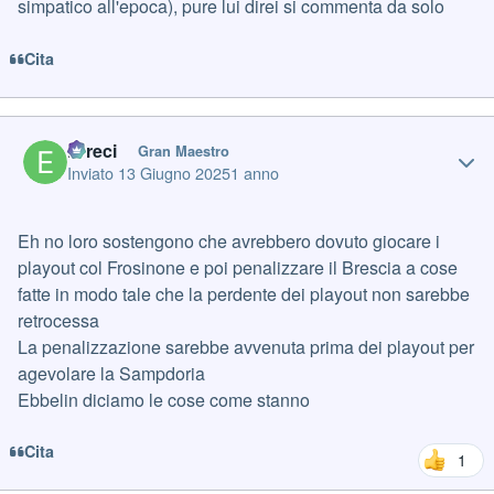
simpatico all'epoca), pure lui direi si commenta da solo
Cita
Author stats
Erreci
Gran Maestro
Inviato
13 Giugno 2025
1 anno
Eh no loro sostengono che avrebbero dovuto giocare i
playout col Frosinone e poi penalizzare il Brescia a cose
fatte in modo tale che la perdente dei playout non sarebbe
retrocessa
La penalizzazione sarebbe avvenuta prima dei playout per
agevolare la Sampdoria
Ebbelin diciamo le cose come stanno
Cita
1