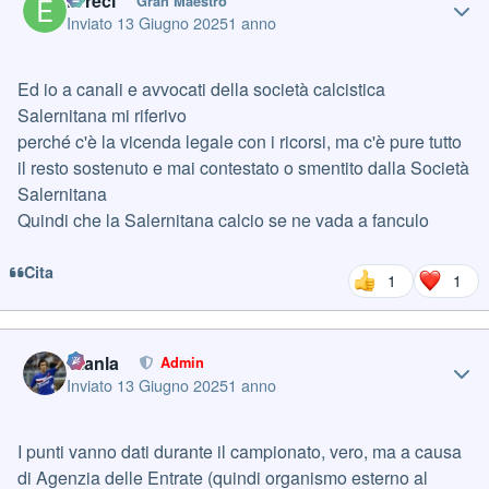
Erreci
Gran Maestro
Inviato
13 Giugno 2025
1 anno
Ed io a canali e avvocati della società calcistica
Salernitana mi riferivo
perché c'è la vicenda legale con i ricorsi, ma c'è pure tutto
il resto sostenuto e mai contestato o smentito dalla Società
Salernitana
Quindi che la Salernitana calcio se ne vada a fanculo
Cita
1
1
Author stats
Gianla
Admin
Inviato
13 Giugno 2025
1 anno
I punti vanno dati durante il campionato, vero, ma a causa
di Agenzia delle Entrate (quindi organismo esterno al