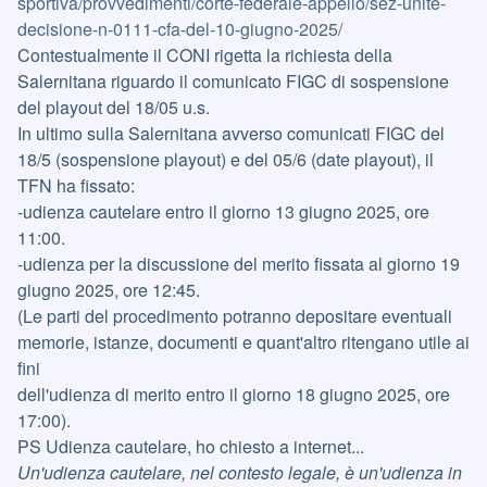
sportiva/provvedimenti/corte-federale-appello/sez-unite-
decisione-n-0111-cfa-del-10-giugno-2025/
Contestualmente il CONI rigetta la richiesta della
Salernitana riguardo il comunicato FIGC di sospensione
del playout del 18/05 u.s.
In ultimo sulla Salernitana avverso comunicati FIGC del
18/5 (sospensione playout) e del 05/6 (date playout), il
TFN ha fissato:
-udienza cautelare entro il giorno 13 giugno 2025, ore
11:00.
-udienza per la discussione del merito fissata al giorno 19
giugno 2025, ore 12:45.
(Le parti del procedimento potranno depositare eventuali
memorie, istanze, documenti e quant'altro ritengano utile ai
fini
dell'udienza di merito entro il giorno 18 giugno 2025, ore
17:00).
PS Udienza cautelare, ho chiesto a internet...
Un'udienza cautelare, nel contesto legale, è un'udienza in