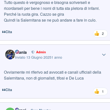
Tutto questo è vergognoso e bisogna scriverseli e
ricordarseli per bene i nomi di tutta sta pletora di infami.
Perché la ruota gira. Cazzo se gira
Quindi la Salernitana se ne può andare a fare in culo.
Cita
2
Author stats
Gianla
Admin
Inviato
13 Giugno 2025
1 anno
Ovviamente mi riferivo ad avvocati e canali ufficiali della
Salernitana, non di giornalisti, tifosi e De Luca
Cita
1
Author stats