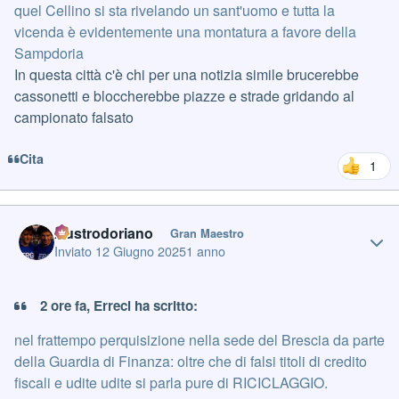
quel Cellino si sta rivelando un sant'uomo e tutta la
vicenda è evidentemente una montatura a favore della
Sampdoria
In questa città c'è chi per una notizia simile brucerebbe
cassonetti e bloccherebbe piazze e strade gridando al
campionato falsato
Cita
1
Author stats
Austrodoriano
Gran Maestro
Inviato
12 Giugno 2025
1 anno
2 ore fa, Erreci ha scritto:
nel frattempo perquisizione nella sede del Brescia da parte
della Guardia di Finanza: oltre che di falsi titoli di credito
fiscali e udite udite si parla pure di RICICLAGGIO.