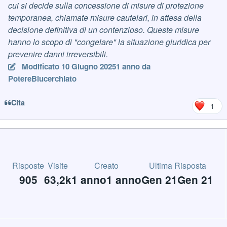
cui si decide sulla concessione di misure di protezione
temporanea, chiamate misure cautelari, in attesa della
decisione definitiva di un contenzioso. Queste misure
hanno lo scopo di "congelare" la situazione giuridica per
prevenire danni irreversibili.
Modificato
10 Giugno 2025
1 anno
da
PotereBlucerchiato
Cita
1
Risposte
Visite
Creato
Ultima Risposta
905
63,2k
1 anno
1 anno
Gen 21
Gen 21