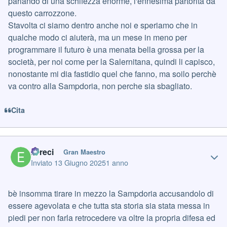
parlando di una schifezza enorme, l'ennesima partorita da
questo carrozzone.
Stavolta ci siamo dentro anche noi e speriamo che in
qualche modo ci aiuterà, ma un mese in meno per
programmare il futuro è una menata bella grossa per la
società, per noi come per la Salernitana, quindi li capisco,
nonostante mi dia fastidio quel che fanno, ma soilo perchè
va contro alla Sampdoria, non perche sia sbagliato.
Cita
Author stats
Erreci
Gran Maestro
Inviato
13 Giugno 2025
1 anno
bè insomma tirare in mezzo la Sampdoria accusandolo di
essere agevolata e che tutta sta storia sia stata messa in
piedi per non farla retrocedere va oltre la propria difesa ed