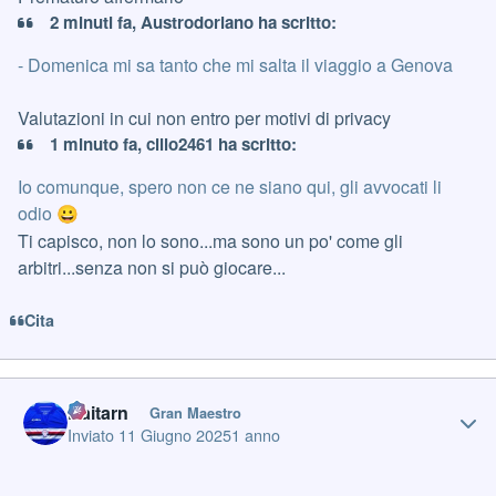
2 minuti fa, Austrodoriano ha scritto:
- Domenica mi sa tanto che mi salta il viaggio a Genova
Valutazioni in cui non entro per motivi di privacy
1 minuto fa, cillo2461 ha scritto:
Io comunque, spero non ce ne siano qui, gli avvocati li
odio
😀
Ti capisco, non lo sono...ma sono un po' come gli
arbitri...senza non si può giocare...
Cita
Author stats
Daitarn
Gran Maestro
Inviato
11 Giugno 2025
1 anno