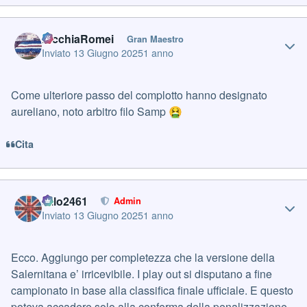
Author stats
PicchiaRomei
Gran Maestro
Inviato
13 Giugno 2025
1 anno
Come ulteriore passo del complotto hanno designato
aureliano, noto arbitro filo Samp
🤮
Cita
Author stats
cillo2461
Admin
Inviato
13 Giugno 2025
1 anno
Ecco. Aggiungo per completezza che la versione della
Salernitana e’ irricevibile. I play out si disputano a fine
campionato in base alla classifica finale ufficiale. E questo
poteva accadere solo alla conferma della penalizzazione