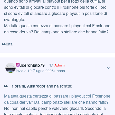
quando sono arrivati ai playout per il rotto della cuffia, si
sono evitati di giocare contro il Frosinone più forte di loro,
si sono evitati di andare a giocare playout in posizione di
svantaggio.
Ma tutta questa certezza di passare i playout col Frosinone
da cosa deriva? Dal campionato stellare che hanno fatto?
Cita
Author stats
blucerchiato79
Admin
Inviato
12 Giugno 2025
1 anno
1 ora fa, Austrodoriano ha scritto:
Ma tutta questa certezza di passare i playout col Frosinone
da cosa deriva? Dal campionato stellare che hanno fatto?
No, non hai capito perché volevano giocarli. Secondo la
loro mente malata, dovevano ripescare la perdente dei