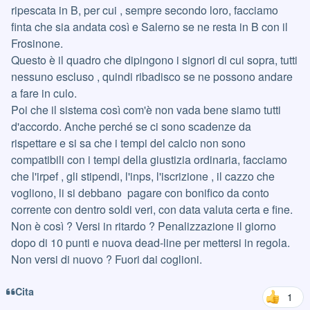
ripescata in B, per cui , sempre secondo loro, facciamo
finta che sia andata così e Salerno se ne resta in B con il
Frosinone.
Questo è il quadro che dipingono i signori di cui sopra, tutti
nessuno escluso , quindi ribadisco se ne possono andare
a fare in culo.
Poi che il sistema così com'è non vada bene siamo tutti
d'accordo. Anche perché se ci sono scadenze da
rispettare e si sa che i tempi del calcio non sono
compatibili con i tempi della giustizia ordinaria, facciamo
che l'irpef , gli stipendi, l'inps, l'iscrizione , il cazzo che
vogliono, li si debbano pagare con bonifico da conto
corrente con dentro soldi veri, con data valuta certa e fine.
Non è così ? Versi in ritardo ? Penalizzazione il giorno
dopo di 10 punti e nuova dead-line per mettersi in regola.
Non versi di nuovo ? Fuori dai coglioni.
Cita
1