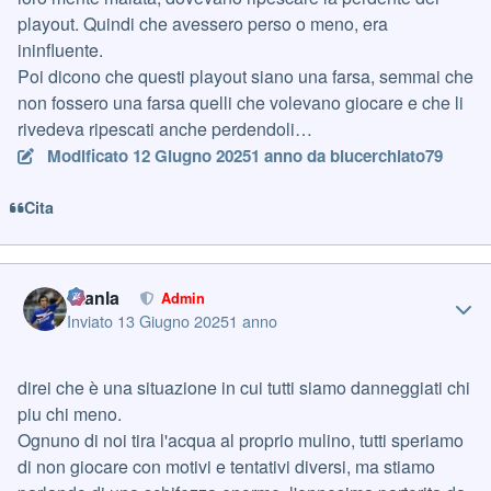
playout. Quindi che avessero perso o meno, era
ininfluente.
Poi dicono che questi playout siano una farsa, semmai che
non fossero una farsa quelli che volevano giocare e che li
rivedeva ripescati anche perdendoli…
Modificato
12 Giugno 2025
1 anno
da blucerchiato79
Cita
Author stats
Gianla
Admin
Inviato
13 Giugno 2025
1 anno
direi che è una situazione in cui tutti siamo danneggiati chi
piu chi meno.
Ognuno di noi tira l'acqua al proprio mulino, tutti speriamo
di non giocare con motivi e tentativi diversi, ma stiamo