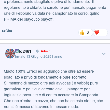
è profondamente sbagliato e privo di fondamento. Il
regolamento è chiaro: la sanzione per mancato pagamento
rate di Febbraio va data nel campionato in corso, quindi
PRIMA dei playout o playoff.
Cita
2
1
Author stats
cillo2461
Admin
Inviato
13 Giugno 2025
1 anno
Quoto 100% Erreci ed aggiungo che oltre ad essere
sbagliato e privo di fondamento è pure scorretto.
Si mettono di mezzo oltre agli avvocati ( e vabbè) pure
giornalisti e politici a cercare cavilli, piangere per
ingiustizie presunte e di contro accusare la Sampdoria.
Che non c'entra un cazzo, che non ha chiesto niente, che
non si è messa di traverso in nessun modo.