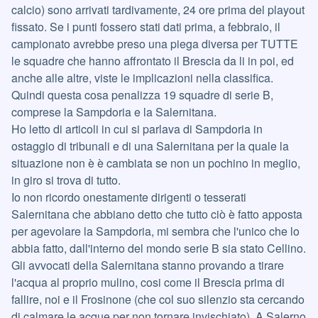
calcio) sono arrivati tardivamente, 24 ore prima del playout
fissato. Se i punti fossero stati dati prima, a febbraio, il
campionato avrebbe preso una piega diversa per TUTTE
le squadre che hanno affrontato il Brescia da li in poi, ed
anche alle altre, viste le implicazioni nella classifica.
Quindi questa cosa penalizza 19 squadre di serie B,
comprese la Sampdoria e la Salernitana.
Ho letto di articoli in cui si parlava di Sampdoria in
ostaggio di tribunali e di una Salernitana per la quale la
situazione non è è cambiata se non un pochino in meglio,
in giro si trova di tutto.
Io non ricordo onestamente dirigenti o tesserati
Salernitana che abbiano detto che tutto ciò è fatto apposta
per agevolare la Sampdoria, mi sembra che l'unico che lo
abbia fatto, dall'interno del mondo serie B sia stato Cellino.
Gli avvocati della Salernitana stanno provando a tirare
l'acqua al proprio mulino, cosi come il Brescia prima di
fallire, noi e il Frosinone (che col suo silenzio sta cercando
di calmare le acque per non tornare invischiato). A Salerno