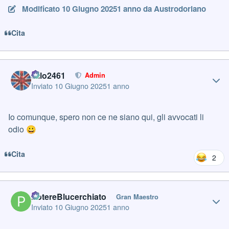
Modificato
10 Giugno 2025
1 anno
da Austrodoriano
Cita
Author stats
cillo2461
Admin
Inviato
10 Giugno 2025
1 anno
Io comunque, spero non ce ne siano qui, gli avvocati li
odio
😀
Cita
2
Author stats
PotereBlucerchiato
Gran Maestro
Inviato
10 Giugno 2025
1 anno