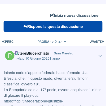
Inizia nuova discussione
Rispondi a questa discussione
PRIMA PAGINA
U
PREC
PAGINA 19 DI 37
AVANTI
Author stats
PotereBlucerchiato
Gran Maestro
Inviato
10 Giugno 2025
1 anno
Intanto corte d'appello federale ha confermato -4 al
Brescia, che, in questo modo, diventa terz'ultimo in
classifica, ovvero 18°.
La Sampdoria sale al 17° posto, ovvero acquisisce il diritto
di giocare il play-out.
https://figc.it/it/federazione/giustizia-