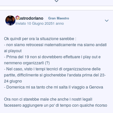
Expand topic overview
Author stats
Austrodoriano
Gran Maestro
Inviato
10 Giugno 2025
1 anno
Ok quindi per ora la situazione sarebbe
:
- non siamo retrocessi matematicamente ma siamo andati
ai playout
- Prima del 19 non si dovrebbero effettuare i play out e
nemmeno organizzarli (?)
- Nel caso, visto i tempi tecnici di organizzazione delle
partite, difficilmente si giocherebbe l'andata prima del 23-
24 giugno
- Domenica mi sa tanto che mi salta il viaggio a Genova
Ora non ci starebbe male che anche i nostri legali
facessero aggiungere un po' di tempo con qualche ricorso