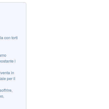
a con torti
iamo
nostante i
iventa in
ale per il
offrire,
po,