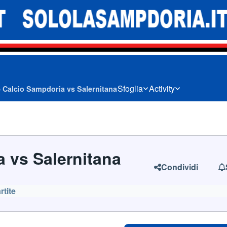
Sfoglia
Activity
 Calcio Sampdoria vs Salernitana
 vs Salernitana
Condividi
rtite