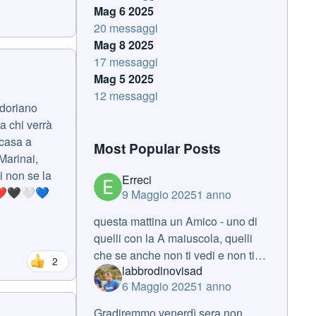
Mag 6 2025
20 messaggi
Mag 8 2025
17 messaggi
Mag 5 2025
12 messaggi
pdoriano
ma chi verrà
 casa a
Most Popular Posts
Marinai,
i non se la
Erreci
️
🖤
🤍
💙
9 Maggio 2025
1 anno
questa mattina un Amico - uno di
quelli con la A maiuscola, quelli
che se anche non ti vedi e non ti
2
labbrodinovisad
senti da tempo restano l'Amico- via
6 Maggio 2025
1 anno
WhatsApp mi ha ricordato un'altra
giornata "drammatica" vissuta
Gradiremmo venerdì sera non