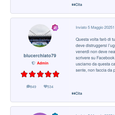
Cita
Inviato
5 Maggio 2025
1
Questa volta farò di 
deve distruggersi l’ugo
venerdì non deve nea
blucerchiato79
scrivere su Facebook i
Admin
usciamo da questa cazz
sente, non faccia da
849
534
messaggi
Reputazione
Cita