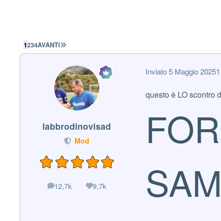
ULTIMA PAGINA
1
2
3
4
AVANTI
Inviato
5 Maggio 2025
1
questo è LO scontro di
FOR
labbrodinovisad
Mod
SAM
12,7k
9,7k
messaggi
Reputazione