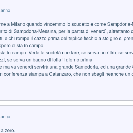
 anno
come a Milano quando vincemmo lo scudetto e come Sampdoria
irito di Sampdoria-Messina, per la partita di venerdì, altrettant
ti, e chi rompe il cazzo prima del triplice fischio a sto giro si pre
 spero ci sia in campo
 sia in campo. Veda la società che fare, se serva un ritiro, se se
zzi, se serva un bagno di folla il giorno prima
ete ma va venerdì servirà una grande Sampdoria, ed una grande
in conferenza stampa a Catanzaro, che non sbagli neanche un 
 anno
 a zero.