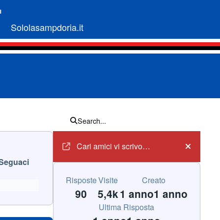
Sololasampdoria.it
Search...
Annunci
Cari amici vi scrivo…
Hide an
Seguaci
Risposte
Visite
Creato
90
5,4k
1 anno
1 anno
Ultima Risposta