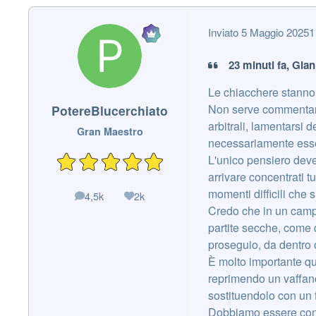
Inviato
5 Maggio 2025
1
23 minuti fa, Gianl
Le chiacchere stanno
Non serve commentare 
PotereBlucerchiato
arbitrali, lamentarsi d
Gran Maestro
necessariamente esser
L'unico pensiero deve
arrivare concentrati tu
momenti difficili che
4,5k
2k
messaggi
Reputazione
Credo che in un campio
partite secche, come q
proseguio, da dentro o
È molto importante qui
reprimendo un vaffanc
sostituendolo con un 
Dobbiamo essere con l