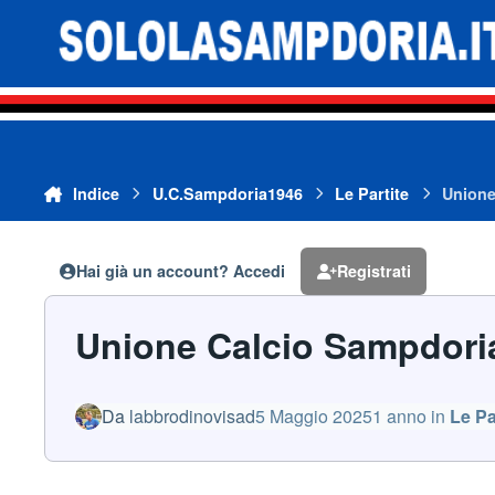
Vai al contenuto
Indice
U.C.Sampdoria1946
Le Partite
Unione
Hai già un account? Accedi
Registrati
Unione Calcio Sampdoria
Da
labbrodinovisad
5 Maggio 2025
1 anno
in
Le Pa