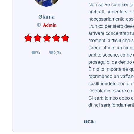
Non serve commentare 
arbitrali, lamentarsi d
Gianla
necessariamente esser
Admin
L'unico pensiero deve
arrivare concentrati tu
momenti difficili che
Credo che in un campio
3k
2,3k
messaggi
Reputazione
partite secche, come q
proseguio, da dentro o
È molto importante qui
reprimendo un vaffanc
sostituendolo con un 
Dobbiamo essere con l
Ci sarà tempo dopo di
di noi sarà fondament
Cita