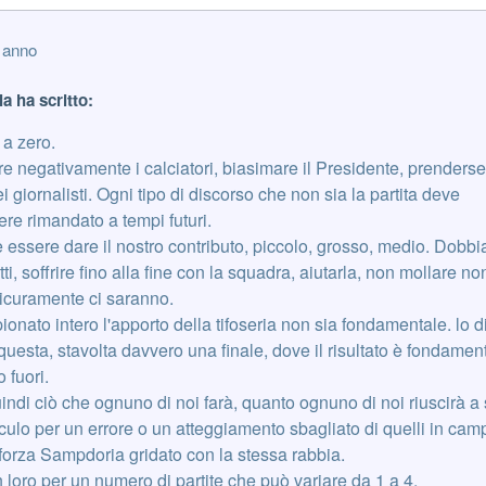
 anno
a ha scritto:
 a zero.
negativamente i calciatori, biasimare il Presidente, prendersel
ei giornalisti. Ogni tipo di discorso che non sia la partita deve
e rimandato a tempi futuri.
 essere dare il nostro contributo, piccolo, grosso, medio. Dobb
tti, soffrire fino alla fine con la squadra, aiutarla, non mollare no
 sicuramente ci saranno.
nato intero l'apporto della tifoseria non sia fondamentale. lo d
uesta, stavolta davvero una finale, dove il risultato è fondament
 fuori.
ndi ciò che ognuno di noi farà, quanto ognuno di noi riuscirà a s
ulo per un errore o un atteggiamento sbagliato di quelli in cam
forza Sampdoria gridato con la stessa rabbia.
oro per un numero di partite che può variare da 1 a 4.