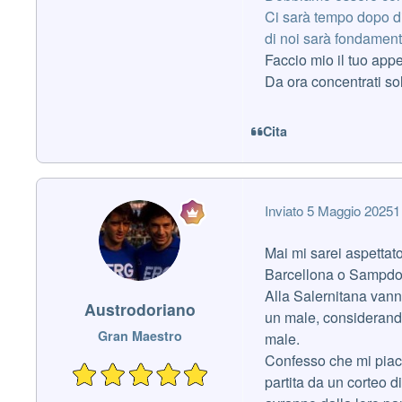
Ci sarà tempo dopo di
di noi sarà fondament
Faccio mio il tuo appe
Da ora concentrati s
Cita
Inviato
5 Maggio 2025
1
Mai mi sarei aspettat
Barcellona o Sampdor
Alla Salernitana vann
Austrodoriano
un male, considerand
Gran Maestro
male.
Confesso che mi piacer
partita da un corteo di