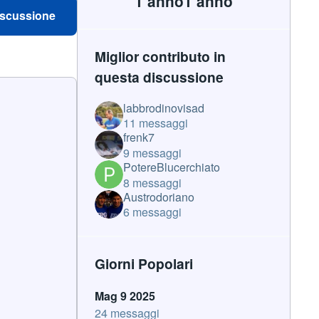
1 anno
1 anno
iscussione
Miglior contributo in
questa discussione
labbrodinovisad
11 messaggi
frenk7
9 messaggi
PotereBlucerchiato
8 messaggi
Austrodoriano
6 messaggi
Giorni Popolari
Mag 9 2025
24 messaggi