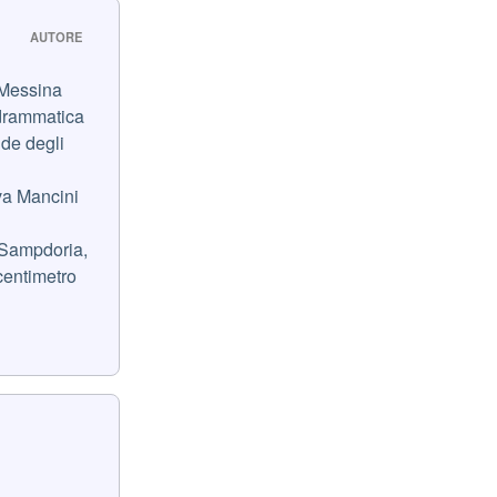
AUTORE
-Messina
o drammatica
nde degli
rva Mancini
 Sampdoria,
centimetro