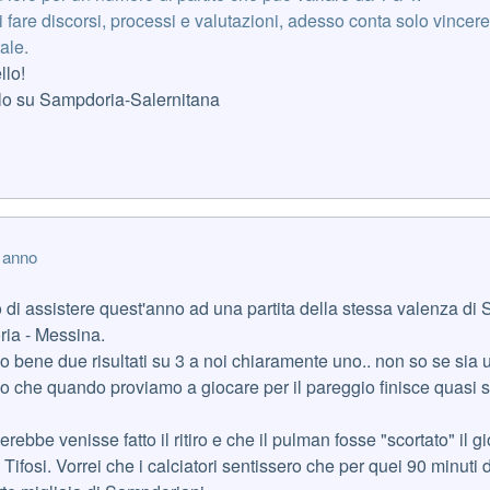
 fare discorsi, processi e valutazioni, adesso conta solo vincer
ale.
llo!
olo su Sampdoria-Salernitana
 anno
o di assistere quest'anno ad una partita della stessa valenza di
ia - Messina.
o bene due risultati su 3 a noi chiaramente uno.. non so se sia
o che quando proviamo a giocare per il pareggio finisce quasi
ebbe venisse fatto il ritiro e che il pulman fosse "scortato" il g
 Tifosi. Vorrei che i calciatori sentissero che per quei 90 minuti 