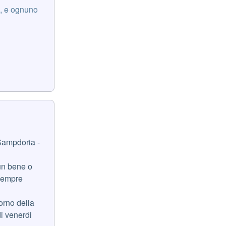
e, e ognuno
 Sampdoria -
 un bene o
 sempre
iorno della
di venerdi