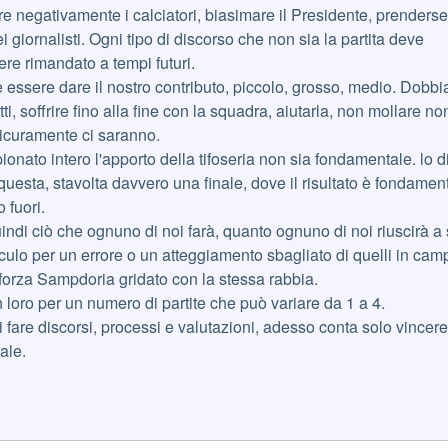
negativamente i calciatori, biasimare il Presidente, prendersel
ei giornalisti. Ogni tipo di discorso che non sia la partita deve
e rimandato a tempi futuri.
 essere dare il nostro contributo, piccolo, grosso, medio. Dobb
tti, soffrire fino alla fine con la squadra, aiutarla, non mollare no
 sicuramente ci saranno.
nato intero l'apporto della tifoseria non sia fondamentale. lo d
uesta, stavolta davvero una finale, dove il risultato è fondament
 fuori.
ndi ciò che ognuno di noi farà, quanto ognuno di noi riuscirà a s
ulo per un errore o un atteggiamento sbagliato di quelli in cam
forza Sampdoria gridato con la stessa rabbia.
oro per un numero di partite che può variare da 1 a 4.
 fare discorsi, processi e valutazioni, adesso conta solo vincer
ale.