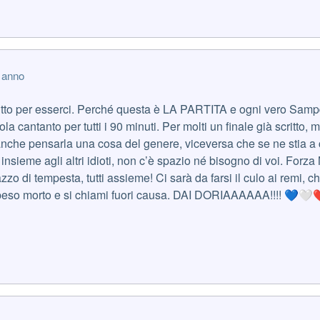
 anno
tutto per esserci. Perché questa è LA PARTITA e ogni vero Sam
la cantanto per tutti i 90 minuti. Per molti un finale già scritto, 
nche pensarla una cosa del genere, viceversa che se ne stia a
nsieme agli altri idioti, non c’è spazio né bisogno di voi. Forza 
o di tempesta, tutti assieme! Ci sarà da farsi il culo ai remi, ch
 peso morto e si chiami fuori causa. DAI DORIAAAAAA!!!!
💙
🤍
❤