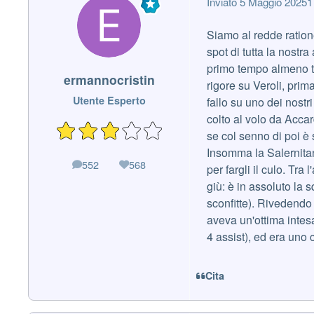
Inviato
5 Maggio 2025
1
Siamo al redde ratione
spot di tutta la nostr
primo tempo almeno tre
ermannocristin
rigore su Veroli, prim
Utente Esperto
fallo su uno dei nostri
colto al volo da Accar
se col senno di poi è s
Insomma la Salernitana
552
568
messaggi
Reputazione
per fargli il culo. Tra
giù: è in assoluto la s
sconfitte). Rivedendo
aveva un'ottima intesa
4 assist), ed era uno 
Cita