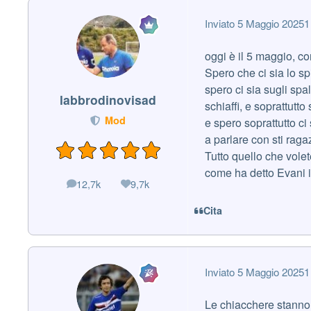
Inviato
5 Maggio 2025
1
oggi è il 5 maggio, 
Spero che ci sia lo sp
spero ci sia sugli spal
labbrodinovisad
schiaffi, e soprattutto
Mod
e spero soprattutto ci
a parlare con sti raga
Tutto quello che vol
come ha detto Evani 
12,7k
9,7k
messaggi
Reputazione
Cita
Inviato
5 Maggio 2025
1
Le chiacchere stanno