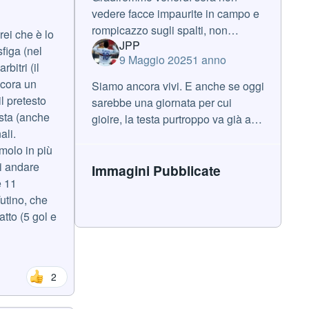
vedere facce impaurite in campo e
rompicazzo sugli spalti, non
rei che è lo
JPP
vogliamo sentire nulla durante i
figa (nel
9 Maggio 2025
1 anno
novanta minuti che non sia un
bitri (il
incitamento a chi sta giocando
ncora un
Siamo ancora vivi. E anche se oggi
il pretesto
sarebbe una giornata per cui
usta (anche
gioire, la testa purtroppo va già a
ali.
martedì… scusate ! Permettetemi
imolo in più
però di spendere due parole sui
di andare
tifosi della Salernitana. Non
Immagini Pubblicate
e 11
utino, che
atto (5 gol e
2