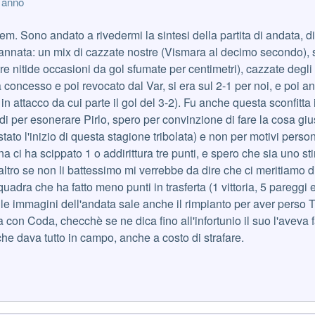
 anno
m. Sono andato a rivedermi la sintesi della partita di andata, di
a annata: un mix di cazzate nostre (Vismara al decimo secondo), s
 nitide occasioni da gol sfumate per centimetri), cazzate degli ar
a concesso e poi revocato dal Var, si era sul 2-1 per noi, e poi a
 in attacco da cui parte il gol del 3-2). Fu anche questa sconfitta 
di per esonerare Pirlo, spero per convinzione di fare la cosa gi
tato l'inizio di questa stagione tribolata) e non per motivi person
 ci ha scippato 1 o addirittura tre punti, e spero che sia uno st
 l'altro se non li battessimo mi verrebbe da dire che ci meritiamo 
quadra che ha fatto meno punti in trasferta (1 vittoria, 5 pareggi 
 le immagini dell'andata sale anche il rimpianto per aver perso T
 con Coda, checchè se ne dica fino all'infortunio il suo l'aveva f
che dava tutto in campo, anche a costo di strafare.