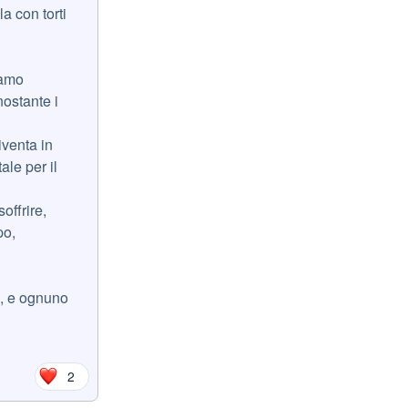
a con torti
iamo
nostante i
iventa in
ale per il
offrire,
po,
e, e ognuno
2