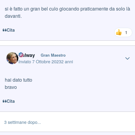
si è fatto un gran bel culo giocando praticamente da solo là
davanti.
Cita
1
Author stats
Galway
Gran Maestro
Inviato
7 Ottobre 2023
2 anni
hai dato tutto
bravo
Cita
3 settimane dopo...