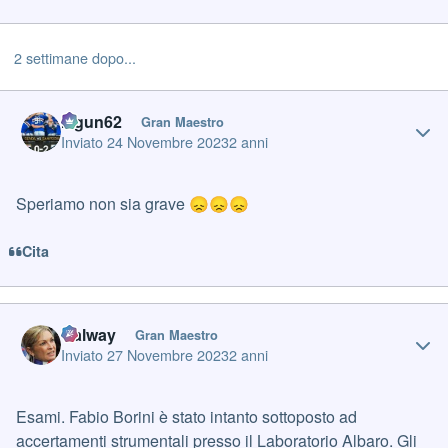
2 settimane dopo...
Author stats
Iagun62
Gran Maestro
Inviato
24 Novembre 2023
2 anni
Speriamo non sia grave
😞
😞
😞
Cita
Author stats
Galway
Gran Maestro
Inviato
27 Novembre 2023
2 anni
Esami. Fabio Borini è stato intanto sottoposto ad
accertamenti strumentali presso il Laboratorio Albaro. Gli