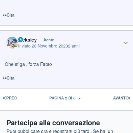
Cita
Author stats
locksley
Utente
Inviato
28 Novembre 2023
2 anni
Che sfiga , forza Fabio
Cita
PRIMA PAGINA
U
PREC
PAGINA 2 DI 6
AVANTI
Partecipa alla conversazione
Puoi pubblicare ora e registrarti più tardi. Se hai un