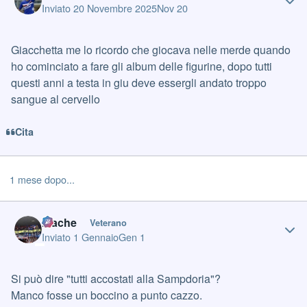
Inviato
20 Novembre 2025
Nov 20
Giacchetta me lo ricordo che giocava nelle merde quando
ho cominciato a fare gli album delle figurine, dopo tutti
questi anni a testa in giu deve essergli andato troppo
sangue al cervello
Cita
1 mese dopo...
Author stats
mache
Veterano
Inviato
1 Gennaio
Gen 1
Si può dire "tutti accostati alla Sampdoria"?
Manco fosse un boccino a punto cazzo.