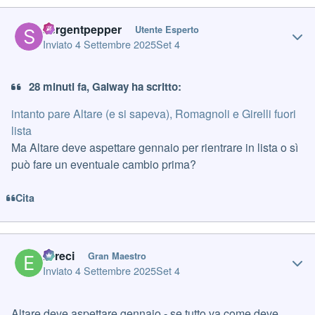
Author stats
sergentpepper
Utente Esperto
Inviato
4 Settembre 2025
Set 4
28 minuti fa, Galway ha scritto:
intanto pare Altare (e si sapeva), Romagnoli e Girelli fuori
lista
Ma Altare deve aspettare gennaio per rientrare in lista o sì
può fare un eventuale cambio prima?
Cita
Author stats
Erreci
Gran Maestro
Inviato
4 Settembre 2025
Set 4
Altare deve aspettare gennaio - se tutto va come deve