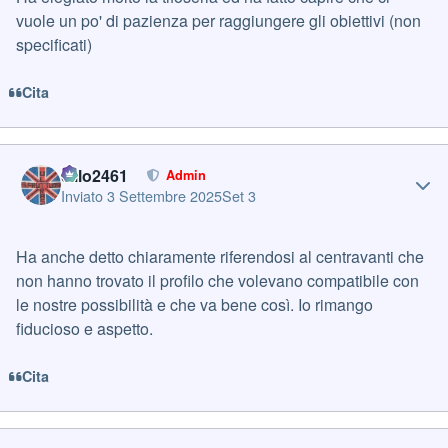
vuole un po' di pazienza per raggiungere gli obiettivi (non
specificati)
Cita
Author stats
cillo2461
Admin
Inviato
3 Settembre 2025
Set 3
Ha anche detto chiaramente riferendosi al centravanti che
non hanno trovato il profilo che volevano compatibile con
le nostre possibilità e che va bene così. Io rimango
fiducioso e aspetto.
Cita
Author stats