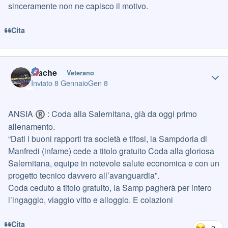
sinceramente non ne capisco il motivo.
Cita
Author stats
mache
Veterano
Inviato
8 Gennaio
Gen 8
ANSIA
: Coda alla Salernitana, già da oggi primo
®
allenamento.
“Dati i buoni rapporti tra società e tifosi, la Sampdoria di
Manfredi (infame) cede a titolo gratuito Coda alla gloriosa
Salernitana, equipe in notevole salute economica e con un
progetto tecnico davvero all’avanguardia”.
Coda ceduto a titolo gratuito, la Samp pagherà per intero
l’ingaggio, viaggio vitto e alloggio. E colazioni
Cita
2