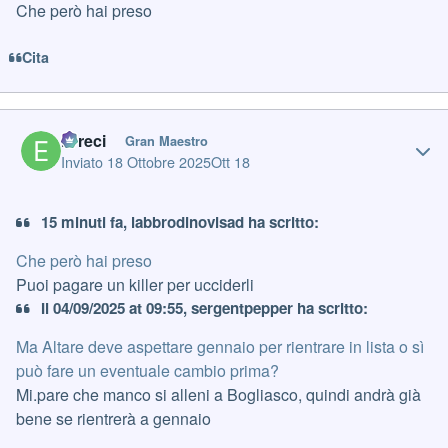
Che però hai preso
Cita
Author stats
Erreci
Gran Maestro
Inviato
18 Ottobre 2025
Ott 18
15 minuti fa, labbrodinovisad ha scritto:
Che però hai preso
Puoi pagare un killer per ucciderli
Il 04/09/2025 at 09:55, sergentpepper ha scritto:
Ma Altare deve aspettare gennaio per rientrare in lista o sì
può fare un eventuale cambio prima?
Mi.pare che manco si alleni a Bogliasco, quindi andrà già
bene se rientrerà a gennaio