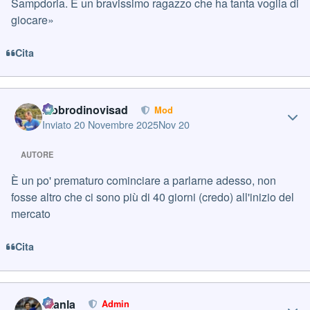
Sampdoria. È un bravissimo ragazzo che ha tanta voglia di
giocare»
Cita
Author stats
labbrodinovisad
Mod
Inviato
20 Novembre 2025
Nov 20
AUTORE
È un po' prematuro cominciare a parlarne adesso, non
fosse altro che ci sono più di 40 giorni (credo) all'inizio del
mercato
Cita
Author stats
Gianla
Admin