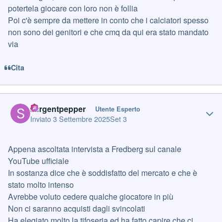
potertela giocare con loro non è follia
Poi c'è sempre da mettere in conto che i calciatori spesso
non sono dei genitori e che cmq da qui era stato mandato
via
Cita
Author stats
sergentpepper
Utente Esperto
Inviato
3 Settembre 2025
Set 3
Appena ascoltata intervista a Fredberg sul canale
YouTube ufficiale
In sostanza dice che è soddisfatto del mercato e che è
stato molto intenso
Avrebbe voluto cedere qualche giocatore in più
Non ci saranno acquisti dagli svincolati
Ha elegiato molto la tifoseria ed ha fatto capire che ci