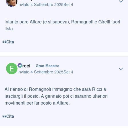
Inviato
4 Settembre 2025
Set 4
intanto pare Altare (e si sapeva), Romagnoli e Girelli fuori
lista
Cita
Author stats
Erreci
Gran Maestro
Inviato
4 Settembre 2025
Set 4
Al rientro di Romagnoli immagino che sarà Ricci a
lasciargli il posto. A gennaio poi ci saranno ulteriori
movimenti per far posto a Altare.
Cita