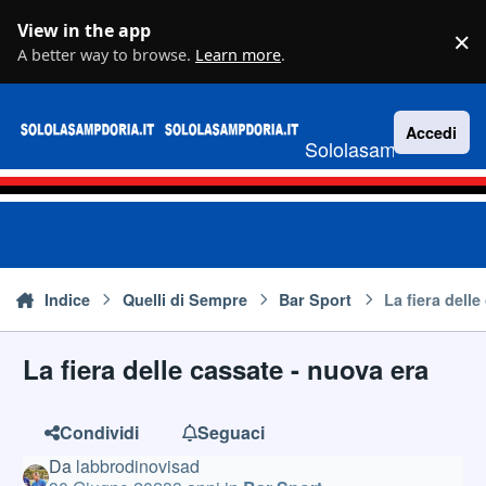
Vai al contenuto
View in the app
×
D
A better way to browse.
Learn more
.
Accedi
Sololasampdoria.it
Indice
Quelli di Sempre
Bar Sport
La fiera dell
La fiera delle cassate - nuova era
Condividi
Seguaci
Da
labbrodinovisad