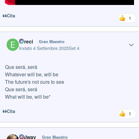
Cita
1
Author stats
Erreci
Gran Maestro
Inviato
4 Settembre 2025
Set 4
Que será, será
Whatever will be, will be
The future's not ours to see
Que será, será
What will be, will be"
Cita
1
Author stats
Galway
Gran Maestro