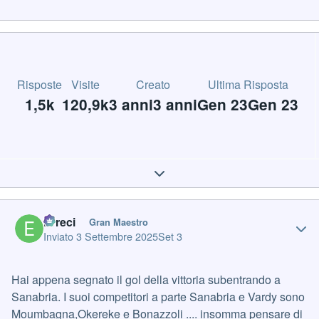
Risposte
Visite
Creato
Ultima Risposta
1,5k
120,9k
3 anni
3 anni
Gen 23
Gen 23
Expand topic overview
Author stats
Erreci
Gran Maestro
Inviato
3 Settembre 2025
Set 3
Hai appena segnato il gol della vittoria subentrando a
Sanabria. I suoi competitori a parte Sanabria e Vardy sono
Moumbagna,Okereke e Bonazzoli .... insomma pensare di