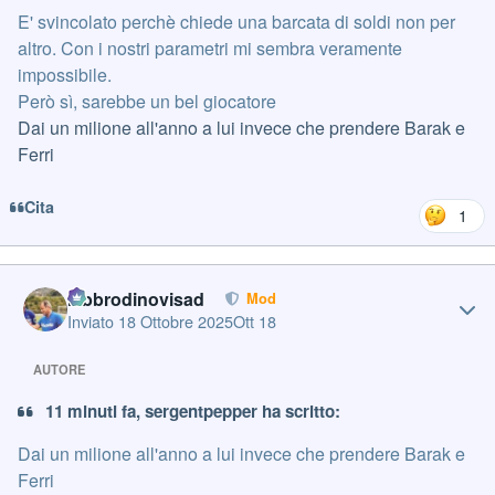
E' svincolato perchè chiede una barcata di soldi non per
altro. Con i nostri parametri mi sembra veramente
impossibile.
Però sì, sarebbe un bel giocatore
Dai un milione all'anno a lui invece che prendere Barak e
Ferri
Cita
1
Author stats
labbrodinovisad
Mod
Inviato
18 Ottobre 2025
Ott 18
AUTORE
11 minuti fa, sergentpepper ha scritto:
Dai un milione all'anno a lui invece che prendere Barak e
Ferri