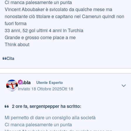
Ci manca palesamente un punta
Vincent Aboubaker è svicolato da qualche mese ma
nonostante ciò titolare e capitano nel Camerun quindi non
fuori forma
33 anni, 52 gol ultimi 4 anni in Turchia
Grande e grosso come piace a me
Think about
Cita
Author stats
Asbla
Utente Esperto
Inviato
18 Ottobre 2025
Ott 18
2 ore fa, sergentpepper ha scritto:
Mi permetto di dare un consiglio alla società
Ci manca palesamente un punta