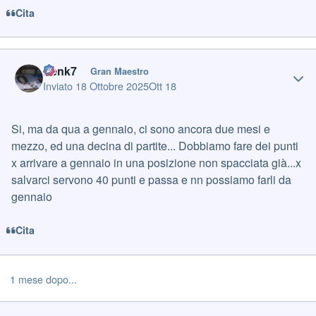
Cita
Author stats
frenk7
Gran Maestro
Inviato
18 Ottobre 2025
Ott 18
Si, ma da qua a gennaio, ci sono ancora due mesi e
mezzo, ed una decina di partite... Dobbiamo fare dei punti
x arrivare a gennaio in una posizione non spacciata già...x
salvarci servono 40 punti e passa e nn possiamo farli da
gennaio
Cita
1 mese dopo...
Author stats