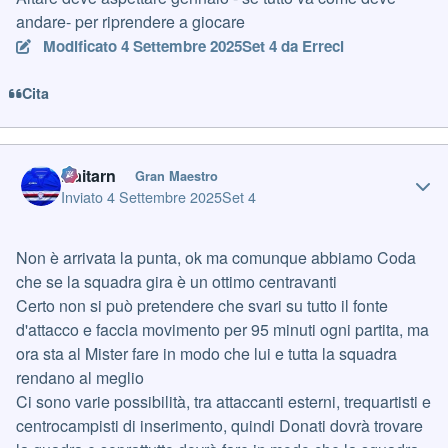
andare- per riprendere a giocare
Modificato
4 Settembre 2025
Set 4
da Erreci
Cita
Author stats
Daitarn
Gran Maestro
Inviato
4 Settembre 2025
Set 4
Non è arrivata la punta, ok ma comunque abbiamo Coda
che se la squadra gira è un ottimo centravanti
Certo non si può pretendere che svari su tutto il fonte
d'attacco e faccia movimento per 95 minuti ogni partita, ma
ora sta al Mister fare in modo che lui e tutta la squadra
rendano al meglio
Ci sono varie possibilità, tra attaccanti esterni, trequartisti e
centrocampisti di inserimento, quindi Donati dovrà trovare