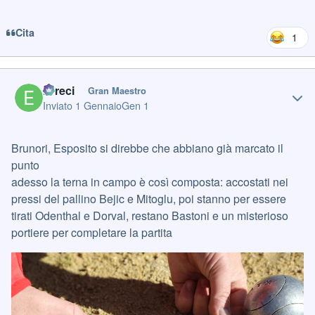
Cita
1
Author stats
Erreci
Gran Maestro
Inviato
1 Gennaio
Gen 1
Brunori, Esposito si direbbe che abbiano già marcato il
punto
adesso la terna in campo è così composta: accostati nei
pressi del pallino Bejic e Mitoglu, poi stanno per essere
tirati Odenthal e Dorval, restano Bastoni e un misterioso
portiere per completare la partita