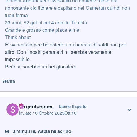
Vincent Aboubaker è svicolato da qualche mese ma
nonostante ciò titolare e capitano nel Camerun quindi non
fuori forma
33 anni, 52 gol ultimi 4 anni in Turchia
Grande e grosso come piace a me
Think about
E' svincolato perchè chiede una barcata di soldi non per
altro. Con i nostri parametri mi sembra veramente
impossibile.
Però sì, sarebbe un bel giocatore
Cita
Author stats
sergentpepper
Utente Esperto
Inviato
18 Ottobre 2025
Ott 18
3 minuti fa, Asbla ha scritto: