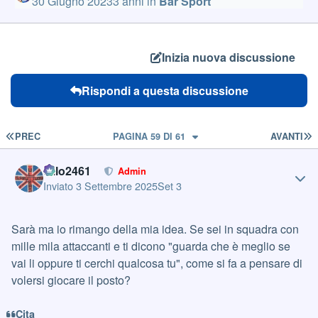
30 Giugno 2023
3 anni
in
Bar Sport
Inizia nuova discussione
Rispondi a questa discussione
PRIMA PAGINA
U
PREC
PAGINA 59 DI 61
AVANTI
Author stats
cillo2461
Admin
Inviato
3 Settembre 2025
Set 3
Sarà ma io rimango della mia idea. Se sei in squadra con
mille mila attaccanti e ti dicono "guarda che è meglio se
vai li oppure ti cerchi qualcosa tu", come si fa a pensare di
volersi giocare il posto?
Cita