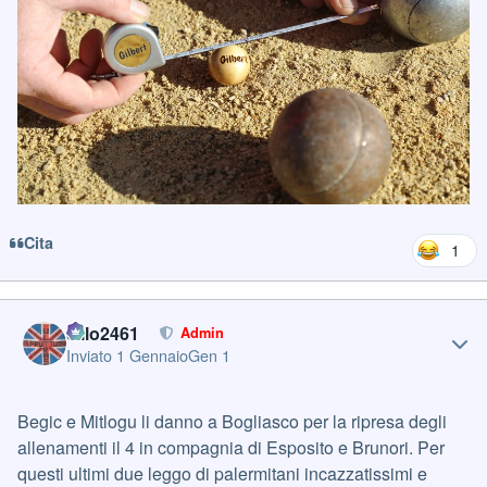
Cita
1
Author stats
cillo2461
Admin
Inviato
1 Gennaio
Gen 1
Begic e Mitlogu li danno a Bogliasco per la ripresa degli
allenamenti il 4 in compagnia di Esposito e Brunori. Per
questi ultimi due leggo di palermitani incazzatissimi e