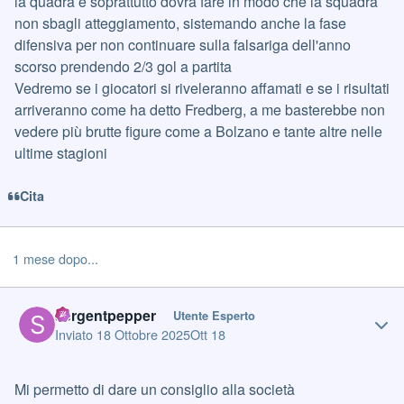
la quadra e soprattutto dovrà fare in modo che la squadra
non sbagli atteggiamento, sistemando anche la fase
difensiva per non continuare sulla falsariga dell'anno
scorso prendendo 2/3 gol a partita
Vedremo se i giocatori si riveleranno affamati e se i risultati
arriveranno come ha detto Fredberg, a me basterebbe non
vedere più brutte figure come a Bolzano e tante altre nelle
ultime stagioni
Cita
1 mese dopo...
Author stats
sergentpepper
Utente Esperto
Inviato
18 Ottobre 2025
Ott 18
Mi permetto di dare un consiglio alla società