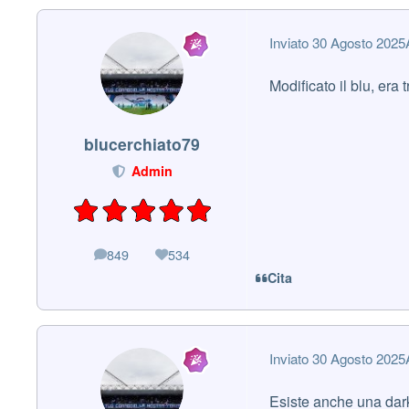
Inviato
30 Agosto 2025
Modificato il blu, era
blucerchiato79
Admin
849
534
messaggi
Reputazione
Cita
Inviato
30 Agosto 2025
Esiste anche una dark 