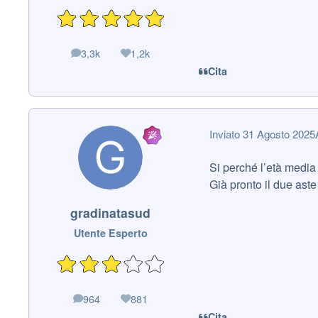
3,3k
1,2k
messaggi
Reputazione
Cita
Inviato
31 Agosto 2025
Si perché l’età media 
Già pronto il due a
gradinatasud
Utente Esperto
964
881
messaggi
Reputazione
Cita