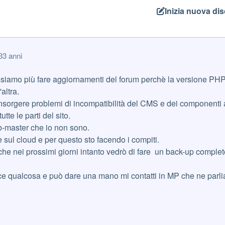
Inizia nuova di
3
3 anni
iamo più fare aggiornamenti del forum perchè la versione PHP 
altra.
nsorgere problemi di incompatibilità del CMS e dei componenti ag
tte le parti del sito.
-master che io non sono.
e sul cloud e per questo sto facendo i compiti.
che nei prossimi giorni intanto vedrò di fare un back-up completo
ce qualcosa e può dare una mano mi contatti in MP che ne parl