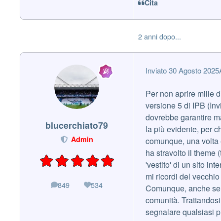
Cita
2 anni dopo...
Inviato
30 Agosto 2025
Per non aprire mille di
versione 5 di IPB (I
dovrebbe garantire mag
blucerchiato79
la più evidente, per c
Admin
comunque, una volta e
ha stravolto il theme 
'vestito' di un sito in
mi ricordi del vecchi
849
534
messaggi
Reputazione
Comunque, anche se abb
comunità. Trattandosi 
segnalare qualsiasi 