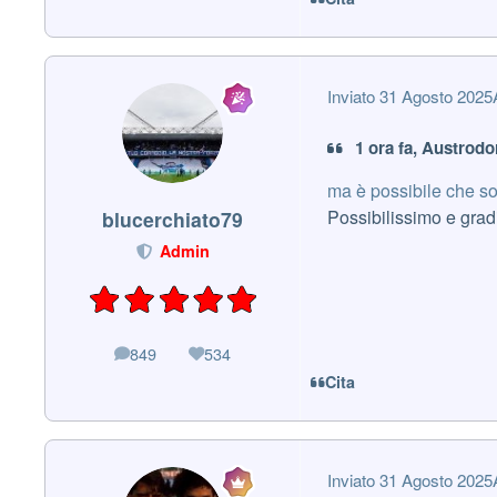
Inviato
31 Agosto 2025
1 ora fa, Austrodo
ma è possibile che so
Possibilissimo e grad
blucerchiato79
Admin
849
534
messaggi
Reputazione
Cita
Inviato
31 Agosto 2025