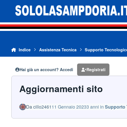
Vai al contenuto
Indice
Assistenza Tecnica
Supporto Tecnologic
Hai già un account? Accedi
Registrati
Aggiornamenti sito
Da
cillo2461
11 Gennaio 2023
3 anni
in
Supporto 