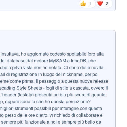
1
2
ci insultava, ho aggiornato codesto spettabile foro alla
e del database dal motore MyISAM a InnoDB. che
che a priva vista non ho notato. Ci sono delle novità,
mail di registrazione in luogo del nickname, per poi
mente come prima. Il passaggio a questa nuova release
ading Style Sheets - fogli di stile a cascata, ovvero il
e. L'header (testata) presenta un blu più scuro di quanto
Samp, oppure sono io che ho questa percezione?
igliori strumenti possibili per interagire con questa
o perso delle ore dietro, vi richiedo di collaborare e
sempre più funzionale a noi e sempre più bello da