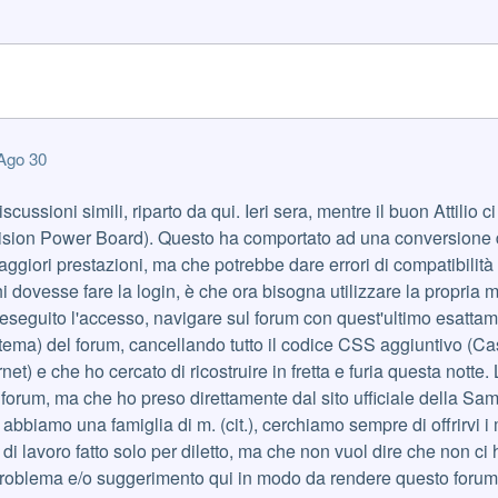
Ago 30
scussioni simili, riparto da qui. Ieri sera, mentre il buon Attilio 
nvision Power Board). Questo ha comportato ad una conversion
giori prestazioni, ma che potrebbe dare errori di compatibilità 
hi dovesse fare la login, è che ora bisogna utilizzare la propria 
seguito l'accesso, navigare sul forum con quest'ultimo esatta
(tema) del forum, cancellando tutto il codice CSS aggiuntivo (Casc
ternet) e che ho cercato di ricostruire in fretta e furia questa nott
o forum, ma che ho preso direttamente dal sito ufficiale della 
iamo una famiglia di m. (cit.), cerchiamo sempre di offrirvi i m
di lavoro fatto solo per diletto, ma che non vuol dire che non ci h
problema e/o suggerimento qui in modo da rendere questo forum 