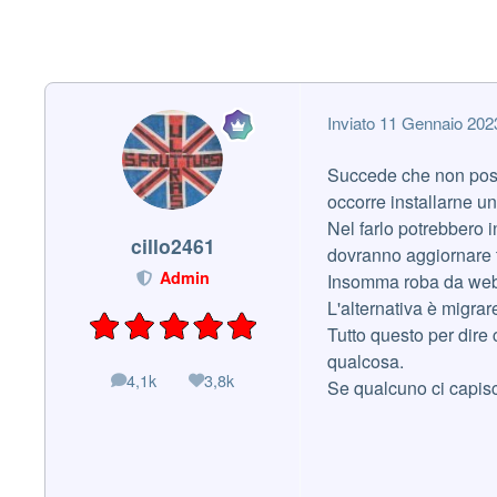
Inviato
11 Gennaio 202
Succede che non poss
occorre installarne un'
Nel farlo potrebbero i
cillo2461
dovranno aggiornare tu
Admin
Insomma roba da web
L'alternativa è migrar
Tutto questo per dire 
qualcosa.
4,1k
3,8k
messaggi
Reputazione
Se qualcuno ci capis