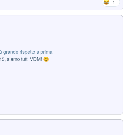
1
ù grande rispetto a prima
45, siamo tutti VDM!
😊