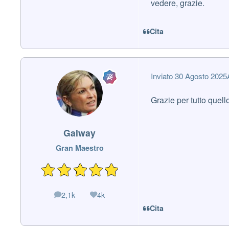
vedere, grazie.
Cita
Inviato
30 Agosto 2025
Grazie per tutto quell
Galway
Gran Maestro
2,1k
4k
messaggi
Reputazione
Cita