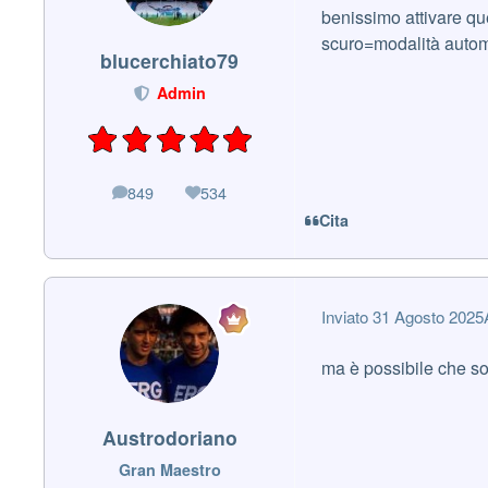
benissimo attivare qu
scuro=modalità automa
blucerchiato79
Admin
849
534
messaggi
Reputazione
Cita
Inviato
31 Agosto 2025
ma è possibile che so
Austrodoriano
Gran Maestro