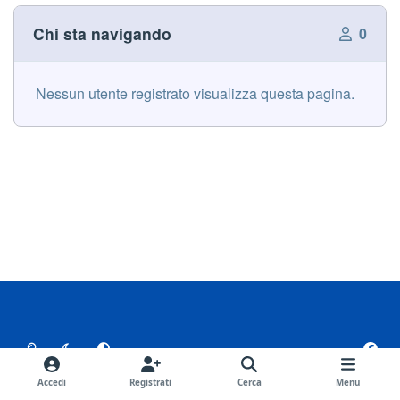
Chi sta navigando
0
Nessun utente registrato visualizza questa pagina.
Light Mode
Dark Mode
System Preference
f
a
Lingua
Tema
Privacy Policy
Contattaci
c
Accedi
Registrati
Cerca
Menu