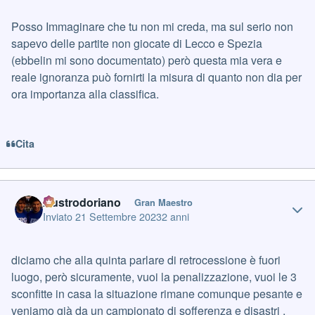
Posso Immaginare che tu non mi creda, ma sul serio non
sapevo delle partite non giocate di Lecco e Spezia
(ebbelin mi sono documentato) però questa mia vera e
reale ignoranza può fornirti la misura di quanto non dia per
ora importanza alla classifica.
Cita
Author stats
Austrodoriano
Gran Maestro
Inviato
21 Settembre 2023
2 anni
diciamo che alla quinta parlare di retrocessione è fuori
luogo, però sicuramente, vuoi la penalizzazione, vuoi le 3
sconfitte in casa la situazione rimane comunque pesante e
veniamo già da un campionato di sofferenza e disastri .