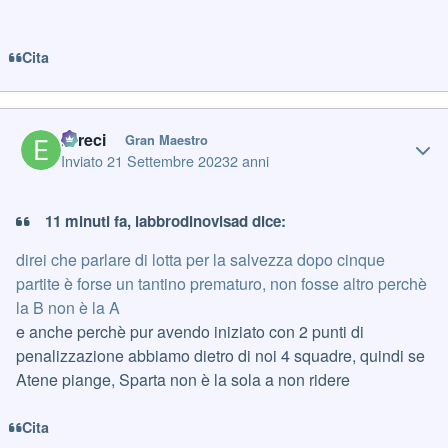
Cita
Author stats
Erreci
Gran Maestro
Inviato
21 Settembre 2023
2 anni
11 minuti fa, labbrodinovisad dice:
direi che parlare di lotta per la salvezza dopo cinque
partite è forse un tantino prematuro, non fosse altro perchè
la B non è la A
e anche perchè pur avendo iniziato con 2 punti di
penalizzazione abbiamo dietro di noi 4 squadre, quindi se
Atene piange, Sparta non è la sola a non ridere
Cita