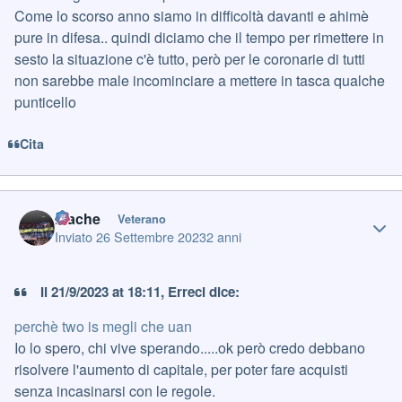
Come lo scorso anno siamo in difficoltà davanti e ahimè
pure in difesa.. quindi diciamo che il tempo per rimettere in
sesto la situazione c'è tutto, però per le coronarie di tutti
non sarebbe male incominciare a mettere in tasca qualche
punticello
Cita
Author stats
mache
Veterano
Inviato
26 Settembre 2023
2 anni
Il 21/9/2023 at 18:11, Erreci dice:
perchè two is megli che uan
Io lo spero, chi vive sperando.....ok però credo debbano
risolvere l'aumento di capitale, per poter fare acquisti
senza incasinarsi con le regole.