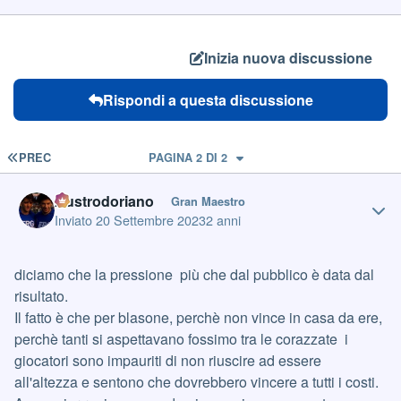
Inizia nuova discussione
Rispondi a questa discussione
PRIMA PAGINA
PREC
PAGINA 2 DI 2
Author stats
Austrodoriano
Gran Maestro
Inviato
20 Settembre 2023
2 anni
diciamo che la pressione più che dal pubblico è data dal
risultato.
Il fatto è che per blasone, perchè non vince in casa da ere,
perchè tanti si aspettavano fossimo tra le corazzate i
giocatori sono impauriti di non riuscire ad essere
all'altezza e sentono che dovrebbero vincere a tutti i costi.