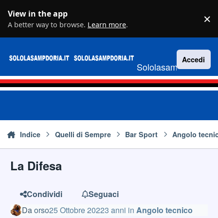
Vai al contenuto
View in the app
×
D
A better way to browse.
Learn more
.
Accedi
Sololasampdoria.it
Indice
Quelli di Sempre
Bar Sport
Angolo tecni
La Difesa
Condividi
Seguaci
Da
orso
25 Ottobre 2022
3 anni
in
Angolo tecnico