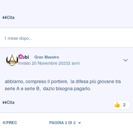
Cita
1 mese dopo...
Author stats
Robi
Gran Maestro
Inviato
20 Novembre 2023
2 anni
abbiamo, compreso il portiere, la difesa più giovane tra
serie A e serie B, dazio bisogna pagarlo.
Cita
2
PRIMA PAGINA
PREC
PAGINA 2 DI 2