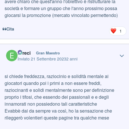
avere chiaro che quest'anno l'obiettivo è ristrutturare la
società e formare un gruppo che l'anno prossimo possa
giocarsi la promozione (mercato vincolato permettendo)
Cita
1
Author stats
Erreci
Gran Maestro
Inviato
21 Settembre 2023
2 anni
si chiede freddezza, raziocinio e solidità mentale ai
giocatori quando poi i primi a non essere freddi,
raziocinanti e solidi mentalmente sono per definizione
proprio i tifosi, che essendo dei passionali e e degli
innamorati non possiedono tali caratteristiche
Evabbè dai da sempre va così, ho la sensazione che
rileggerò volentieri queste pagine tra qualche mese