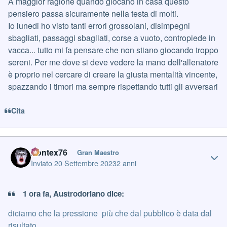
A maggior ragione quando giocano in casa questo
pensiero passa sicuramente nella testa di molti.
Io lunedi ho visto tanti errori grossolani, disimpegni
sbagliati, passaggi sbagliati, corse a vuoto, contropiede in
vacca... tutto mi fa pensare che non stiano giocando troppo
sereni. Per me dove si deve vedere la mano dell'allenatore
è proprio nel cercare di creare la giusta mentalità vincente,
spazzando i timori ma sempre rispettando tutti gli avversari
Cita
Author stats
Pontex76
Gran Maestro
Inviato
20 Settembre 2023
2 anni
1 ora fa, Austrodoriano dice:
diciamo che la pressione più che dal pubblico è data dal
risultato.