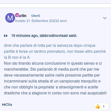
Author stats
Marlin
Utenti
Inviato
21 Settembre 2023
2 anni
19 minutes ago, labbrodinovisad said:
direi che parlare di lotta per la salvezza dopo cinque
partite è forse un tantino prematuro, non fosse altro perchè
la B non è la A
Non sto tirando alcuna conclusione in questo senso e ci
mancherebbe. Sto parlando di media punti che per me
deve necessariamente salire nelle prossime partite per
incamminarsi sulla strada di un campionato tranquillo e
che non obblighi la proprieta' a stravolgimenti e scelte
drastiche che a stagione in corso non sono mai auspicabili
Cita
1