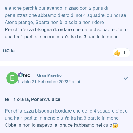
e anche perchè pur avendo iniziato con 2 punti di
penalizzazione abbiamo dietro di noi 4 squadre, quindi se
Atene piange, Sparta non è la sola a non ridere
Per chiarezza bisogna ricordare che delle 4 squadre dietro
una ha 1 partita in meno e un'altra ha 3 partite in meno
Cita
1
Author stats
Erreci
Gran Maestro
Inviato
21 Settembre 2023
2 anni
1 ora fa, Pontex76 dice:
Per chiarezza bisogna ricordare che delle 4 squadre dietro
una ha 1 partita in meno e un'altra ha 3 partite in meno
Obbelin non lo sapevo, allora ce l'abbiamo nel culo
😱