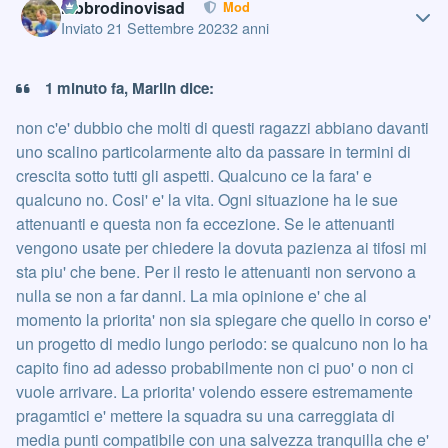
labbrodinovisad
Mod
Inviato
21 Settembre 2023
2 anni
1 minuto fa, Marlin dice:
non c'e' dubbio che molti di questi ragazzi abbiano davanti
uno scalino particolarmente alto da passare in termini di
crescita sotto tutti gli aspetti. Qualcuno ce la fara' e
qualcuno no. Cosi' e' la vita. Ogni situazione ha le sue
attenuanti e questa non fa eccezione. Se le attenuanti
vengono usate per chiedere la dovuta pazienza ai tifosi mi
sta piu' che bene. Per il resto le attenuanti non servono a
nulla se non a far danni. La mia opinione e' che al
momento la priorita' non sia spiegare che quello in corso e'
un progetto di medio lungo periodo: se qualcuno non lo ha
capito fino ad adesso probabilmente non ci puo' o non ci
vuole arrivare. La priorita' volendo essere estremamente
pragamtici e' mettere la squadra su una carreggiata di
media punti compatibile con una salvezza tranquilla che e'