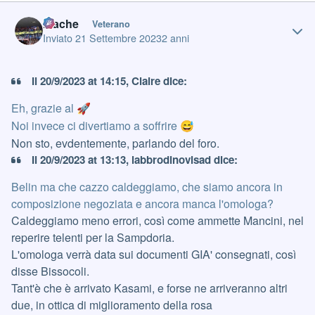
Author stats
mache
Veterano
Inviato
21 Settembre 2023
2 anni
Il 20/9/2023 at 14:15, Claire dice:
Eh, grazie al
🚀
Noi invece ci divertiamo a soffrire
😅
Non sto, evdentemente, parlando del foro.
Il 20/9/2023 at 13:13, labbrodinovisad dice:
Belin ma che cazzo caldeggiamo, che siamo ancora in
composizione negoziata e ancora manca l'omologa?
Caldeggiamo meno errori, così come ammette Mancini, nel
reperire telenti per la Sampdoria.
L'omologa verrà data sui documenti GIA' consegnati, così
disse Bissocoli.
Tant'è che è arrivato Kasami, e forse ne arriveranno altri
due, in ottica di miglioramento della rosa