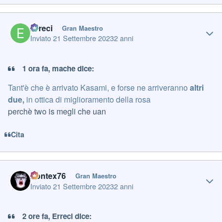
Author stats
Erreci
Gran Maestro
Inviato
21 Settembre 2023
2 anni
1 ora fa, mache dice:
Tant'è che è arrivato Kasami, e forse ne arriveranno
altri
due,
in ottica di miglioramento della rosa
perchè two is megli che uan
Cita
Author stats
Pontex76
Gran Maestro
Inviato
21 Settembre 2023
2 anni
2 ore fa, Erreci dice: