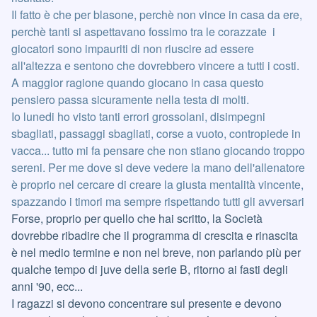
Il fatto è che per blasone, perchè non vince in casa da ere,
perchè tanti si aspettavano fossimo tra le corazzate i
giocatori sono impauriti di non riuscire ad essere
all'altezza e sentono che dovrebbero vincere a tutti i costi.
A maggior ragione quando giocano in casa questo
pensiero passa sicuramente nella testa di molti.
Io lunedi ho visto tanti errori grossolani, disimpegni
sbagliati, passaggi sbagliati, corse a vuoto, contropiede in
vacca... tutto mi fa pensare che non stiano giocando troppo
sereni. Per me dove si deve vedere la mano dell'allenatore
è proprio nel cercare di creare la giusta mentalità vincente,
spazzando i timori ma sempre rispettando tutti gli avversari
Forse, proprio per quello che hai scritto, la Società
dovrebbe ribadire che il programma di crescita e rinascita
è nel medio termine e non nel breve, non parlando più per
qualche tempo di juve della serie B, ritorno ai fasti degli
anni '90, ecc...
I ragazzi si devono concentrare sul presente e devono