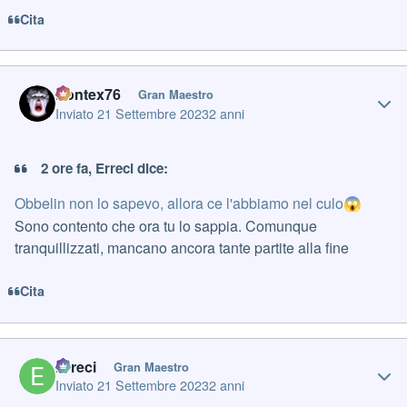
Cita
Author stats
Pontex76
Gran Maestro
Inviato
21 Settembre 2023
2 anni
2 ore fa, Erreci dice:
Obbelin non lo sapevo, allora ce l'abbiamo nel culo
😱
Sono contento che ora tu lo sappia. Comunque
tranquillizzati, mancano ancora tante partite alla fine
Cita
Author stats
Erreci
Gran Maestro
Inviato
21 Settembre 2023
2 anni