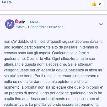
Cita
2
Author stats
Marlin
Utenti
Inviato
21 Settembre 2023
2 anni
non c'e' dubbio che molti di questi ragazzi abbiano davanti
uno scalino particolarmente alto da passare in termini di
crescita sotto tutti gli aspetti. Qualcuno ce la fara' e
qualcuno no. Cosi' e' la vita. Ogni situazione ha le sue
attenuanti e questa non fa eccezione. Se le attenuanti
vengono usate per chiedere la dovuta pazienza ai tifosi mi
sta piu' che bene. Per il resto le attenuanti non servono a
nulla se non a far danni. La mia opinione e' che al
momento la priorita' non sia spiegare che quello in corso e'
un progetto di medio lungo periodo: se qualcuno non lo ha
capito fino ad adesso probabilmente non ci puo' o non ci
vuole arrivare. La priorita' volendo essere estremamente