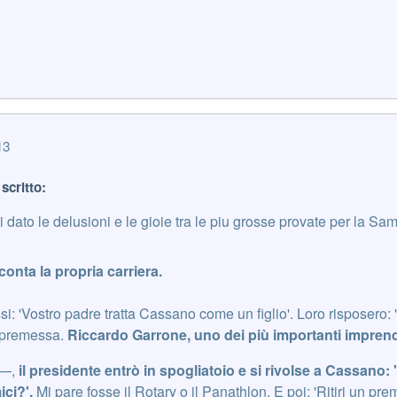
13
 scritto:
dato le delusioni e le gioie tra le piu grosse provate per la Sa
onta la propria carriera.
issi: 'Vostro padre tratta Cassano come un figlio'. Loro risposero
a premessa.
Riccardo Garrone, uno dei più importanti impren
 —,
il presidente entrò in spogliatoio e si rivolse a Cassano:
ici?'.
Mi pare fosse il Rotary o il Panathlon. E poi: 'Ritiri un prem