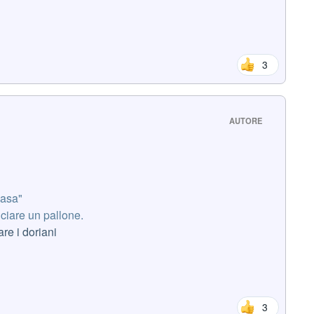
3
AUTORE
casa"
ciare un pallone.
re i doriani
3