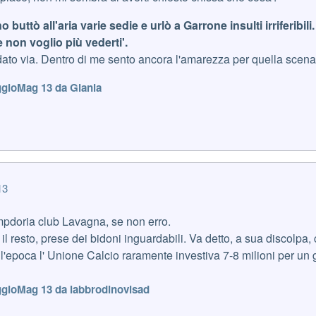
 buttò all'aria varie sedie e urlò a Garrone insulti irriferibi
 non voglio più vederti'.
o via. Dentro di me sento ancora l'amarezza per quella scena
gio
Mag 13
da Gianla
13
pdoria club Lavagna, se non erro.
 il resto, prese dei bidoni inguardabili. Va detto, a sua discolp
 all'epoca l' Unione Calcio raramente investiva 7-8 milioni per u
gio
Mag 13
da labbrodinovisad