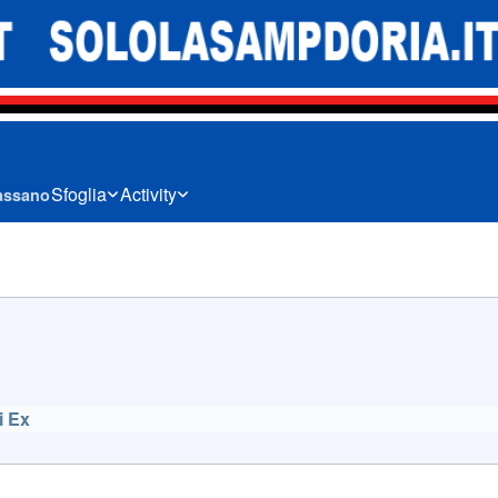
Sfoglia
Activity
assano
i Ex