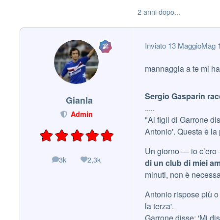
2 anni dopo...
Inviato
13 Maggio
Mag 
mannaggia a te mi hai 
Sergio Gasparin racc
Gianla
.....
Admin
"Ai figli di Garrone d
Antonio'. Questa è l
Un giorno — io c’ero
3k
2,3k
messaggi
Reputazione
di un club di miei am
minuti, non è necessar
Antonio rispose più o
la terza'.
Garrone disse: 'Mi di