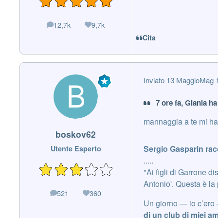
12,7k
9,7k
messaggi
Reputazione
Cita
Inviato
13 Maggio
Mag 
7 ore fa, Gianla ha
mannaggia a te mi hai 
boskov62
Sergio Gasparin racc
Utente Esperto
.....
"Ai figli di Garrone d
Antonio'. Questa è l
521
360
messaggi
Reputazione
Un giorno — io c’ero
di un club di miei am