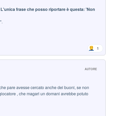
li. L'unica frase che posso riportare è questa: 'Non
".
1
AUTORE
a, che pare avesse cercato anche dei buoni, se non
n giocatore , che magari un domani avrebbe potuto