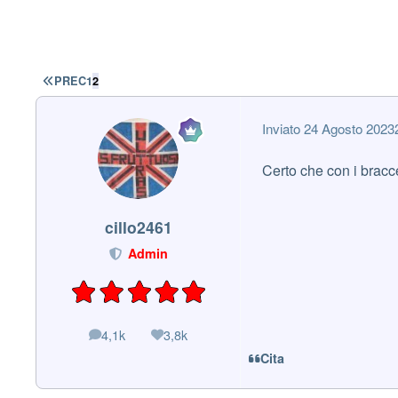
PRIMA PAGINA
PREC
1
2
Inviato
24 Agosto 2023
Certo che con i brac
cillo2461
Admin
4,1k
3,8k
messaggi
Reputazione
Cita