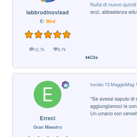
Nulla di nuovo quindi
anzi, abbastanza edu
labbrodinovisad
Mod
12,7k
9,7k
messaggi
Reputazione
Cita
Inviato
13 Maggio
Mag 
"Se avessi saputo di s
aggiungiamoci le cons
Un umano con cervello
Erreci
Gran Maestro