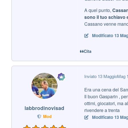
A quel punto,
Cassano
sono il tuo schiavo e
Cassano venne mandat
Modificato
13 Mag
Cita
Inviato
13 Maggio
Mag 
Era una cena del Sam
Il buon Gasparin , per
ottimi, giocatori, ma
labbrodinovisad
rivendere a trenta
Mod
Modificato
13 Mag