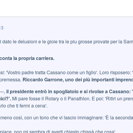
13
dato le delusioni e le gioie tra le piu grosse provate per la Sa
onta la propria carriera.
issi: 'Vostro padre tratta Cassano come un figlio'. Loro risposero
a premessa.
Riccardo Garrone, uno dei più importanti impren
 —,
il presidente entrò in spogliatoio e si rivolse a Cassano:
ici?'.
Mi pare fosse il Rotary o il Panathlon. E poi: 'Ritiri un prem
io che ti fermi a cena'.
 meno così, con un tono che vi lascio immaginare: 'È la seconda
spiace, non mi sembra di averti chiesto chissà che cosa'.