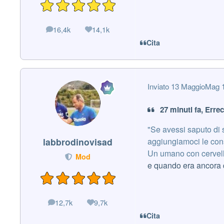
16,4k
14,1k
messaggi
Reputazione
Cita
Inviato
13 Maggio
Mag 
27 minuti fa, Errec
"Se avessi saputo di s
aggiungiamoci le cons
labbrodinovisad
Un umano con cervello
Mod
e quando era ancora qu
12,7k
9,7k
messaggi
Reputazione
Cita