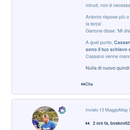
minuti, non è necessar
Antonio rispose più o
la terza'.
Garrone disse: 'Mi di
A quel punto,
Cassano
sono il tuo schiavo e
Cassano venne mandat
Nulla di nuovo quindi
Cita
Inviato
13 Maggio
Mag 
2 ore fa, boskov62 