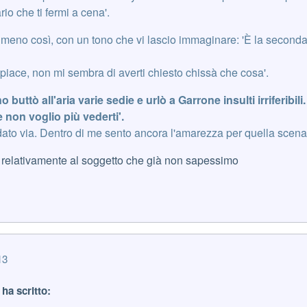
io che ti fermi a cena'.
 meno così, con un tono che vi lascio immaginare: 'È la seconda
spiace, non mi sembra di averti chiesto chissà che cosa'.
 buttò all'aria varie sedie e urlò a Garrone insulti irriferibi
 non voglio più vederti'.
o via. Dentro di me sento ancora l'amarezza per quella scena
 relativamente al soggetto che già non sapessimo
13
ha scritto: