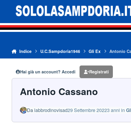
Vai al contenuto
Indice
U.C.Sampdoria1946
Gli Ex
Antonio C
Hai già un account? Accedi
Registrati
Antonio Cassano
Da
labbrodinovisad
29 Settembre 2022
3 anni
in
Gl