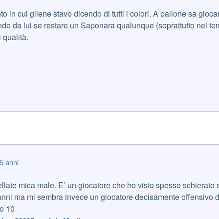
in cui gliene stavo dicendo di tutti i colori. A pallone sa gioca
e da lui se restare un Saponara qualunque (soprattutto nei tem
i qualità.
5 anni
llate mica male. E’ un giocatore che ho visto spesso schierato s
 anni ma mi sembra invece un giocatore decisamente offensivo d
o 10