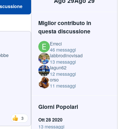
Ago 29
Ago 29
iscussione
Miglior contributo in
questa discussione
Erreci
46 messaggi
rebbe
labbrodinovisad
13 messaggi
Iagun62
12 messaggi
orso
11 messaggi
Giorni Popolari
3
Ott 28 2020
13 messaggi