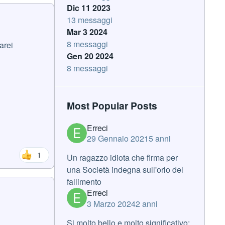
Dic 11 2023
13 messaggi
Mar 3 2024
8 messaggi
arei
Gen 20 2024
8 messaggi
Most Popular Posts
Erreci
29 Gennaio 2021
5 anni
1
Un ragazzo idiota che firma per
una Società indegna sull'orlo del
fallimento
Erreci
3 Marzo 2024
2 anni
Si molto bello e molto significativo: