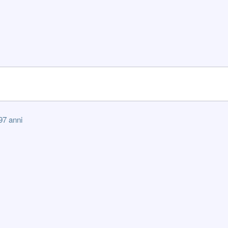
9
7 anni