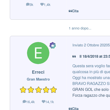
3k
1,4k
messaggi
Reputazione
Cita
1 anno dopo...
Inviato
2 Ottobre 2020
5
Il 18/4/2018 at 23:
Questa sera voglio f
qualcosa in più di que
Erreci
Oggi ha mostrato una 
Gran Maestro
BRAVO RAGAZZO SE
GRAN GOL che solo c
Forza ragazzo che qu
16,4k
14,1k
messaggi
Reputazione
Cita