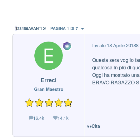
ULTIMA PAGINA
1
2
3
4
5
6
AVANTI
PAGINA 1 DI 7
Inviato
18 Aprile 2018
8 
Questa sera voglio f
qualcosa in più di que
Oggi ha mostrato una 
Erreci
BRAVO RAGAZZO SE
Gran Maestro
16,4k
14,1k
messaggi
Reputazione
Cita