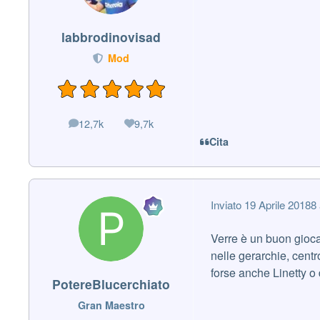
labbrodinovisad
Mod
12,7k
9,7k
messaggi
Reputazione
Cita
Inviato
19 Aprile 2018
8 
Verre è un buon gioca
nelle gerarchie, centr
forse anche Linetty o
PotereBlucerchiato
Gran Maestro