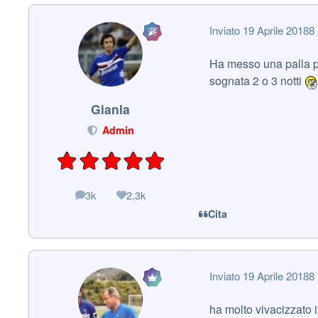
Inviato
19 Aprile 2018
8 
Ha messo una palla pe
sognata 2 o 3 notti
Gianla
Admin
3k
2,3k
messaggi
Reputazione
Cita
Inviato
19 Aprile 2018
8 
ha molto vivacizzato il