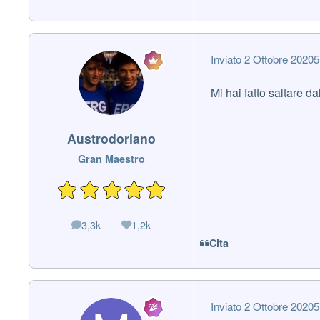
Inviato
2 Ottobre 2020
5
Mi hai fatto saltare da
Austrodoriano
Gran Maestro
3,3k
1,2k
messaggi
Reputazione
Cita
Inviato
2 Ottobre 2020
5