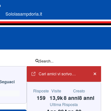
Sololasampdoria.it
Search...
Annunci
Cari amici vi scrivo…
Hide an
Seguaci
Risposte
Visite
Creato
159
13,9k
8 anni
8 anni
Ultima Risposta