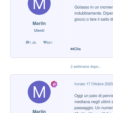
Golasso in un momento 
indubbiamente. Dipend
gioco) o fare il salto d
Marlin
Utenti
1,4k
661
messaggi
Reputazione
Cita
2 settimane dopo...
Inviato
17 Ottobre 2020
Oggi un paio di penne
mediana negli ultimi
passaggio. Un numer
Marlin