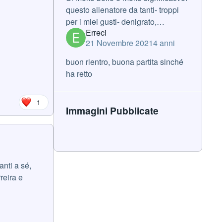
questo allenatore da tanti- troppi
per i miei gusti- denigrato,
Erreci
insultato, poco o nulla apprezzato
21 Novembre 2021
4 anni
e ancora meno capito ha uno
splendido rapporto con i suoi gioca
buon rientro, buona partita sinché
ha retto
1
Immagini Pubblicate
anti a sé,
reira e