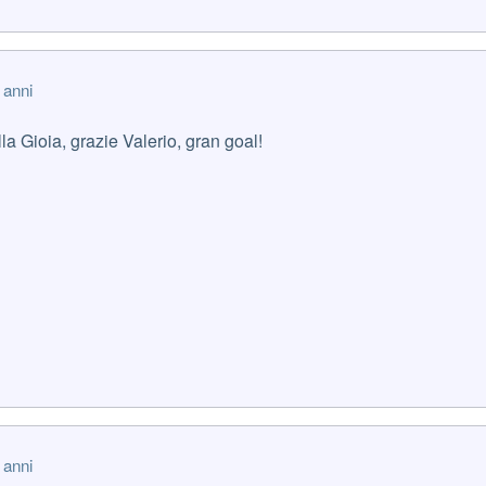
 anni
lla Gioia, grazie Valerio, gran goal!
 anni