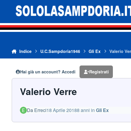
Vai al contenuto
Indice
U.C.Sampdoria1946
Gli Ex
Valerio Ve
Hai già un account? Accedi
Registrati
Valerio Verre
Da
Erreci
18 Aprile 2018
8 anni
in
Gli Ex