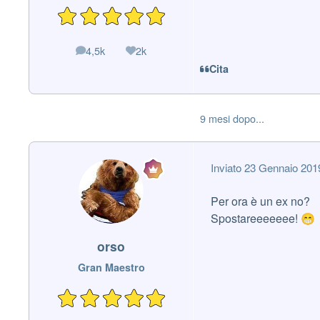
4,5k
2k
messaggi
Reputazione
Cita
9 mesi dopo...
Inviato
23 Gennaio 201
Per ora è un ex no?
Spostareeeeeee!
😁
orso
Gran Maestro