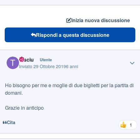
Inizia nuova discussione
Rispondi a questa discussione
Author stats
tusciu
Utente
Inviato
29 Ottobre 2019
6 anni
Ho bisogno per me e moglie di due biglietti per la partita di
domani.
Grazie in anticipo
Cita
1