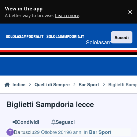
Vai al contenuto
View in the app
×
D
A better way to browse.
Learn more
.
Accedi
Sololasampdoria.it
Indice
Quelli di Sempre
Bar Sport
Biglietti Sam
Biglietti Sampdoria lecce
Condividi
Seguaci
Da
tusciu
29 Ottobre 2019
6 anni
in
Bar Sport