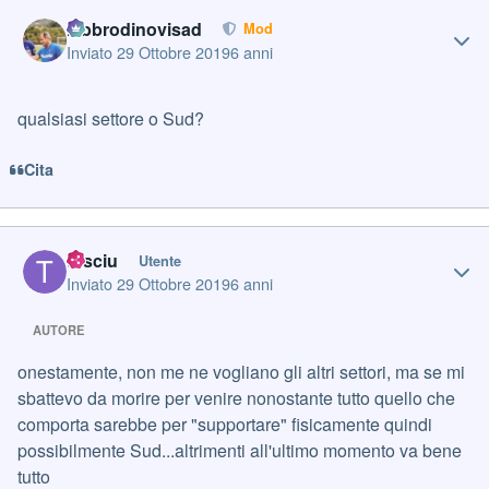
Author stats
labbrodinovisad
Mod
Inviato
29 Ottobre 2019
6 anni
qualsiasi settore o Sud?
Cita
Author stats
tusciu
Utente
Inviato
29 Ottobre 2019
6 anni
AUTORE
onestamente, non me ne vogliano gli altri settori, ma se mi
sbattevo da morire per venire nonostante tutto quello che
comporta sarebbe per "supportare" fisicamente quindi
possibilmente Sud...altrimenti all'ultimo momento va bene
tutto