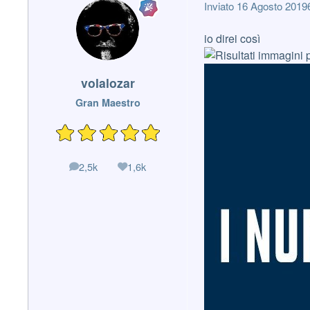
Inviato
16 Agosto 2019
io direi così
volalozar
Gran Maestro
2,5k
1,6k
messaggi
Reputazione