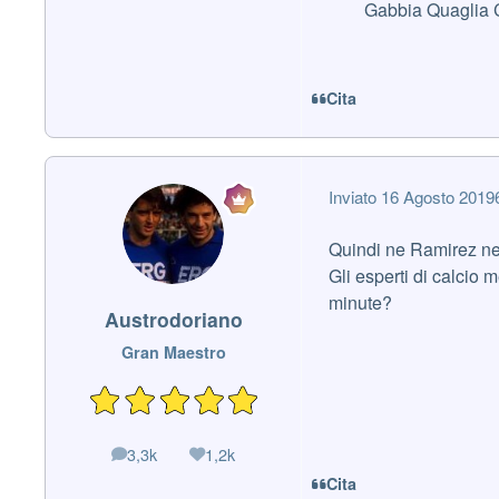
Gabbia Quaglia C
Cita
Inviato
16 Agosto 2019
Quindi ne Ramirez ne 
Gli esperti di calcio
minute?
Austrodoriano
Gran Maestro
3,3k
1,2k
messaggi
Reputazione
Cita