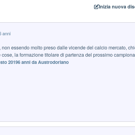
Inizia nuova di
6 anni
non essendo molto preso dalle vicende del calcio mercato, chied
le cose, la formazione titolare di partenza del prossimo campiona
sto 2019
6 anni
da Austrodoriano