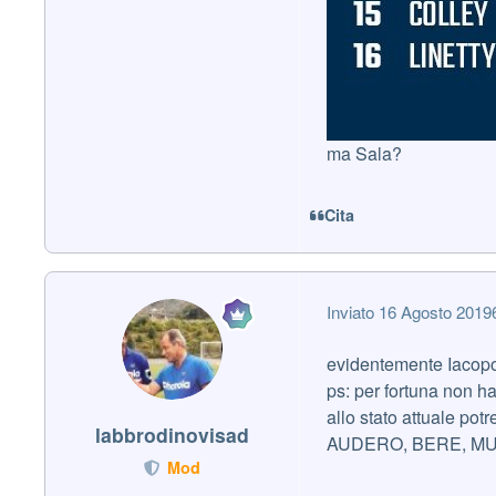
ma Sala?
Cita
Inviato
16 Agosto 2019
evidentemente Iacopo
ps: per fortuna non h
allo stato attuale pot
labbrodinovisad
AUDERO, BERE, MUR
Mod