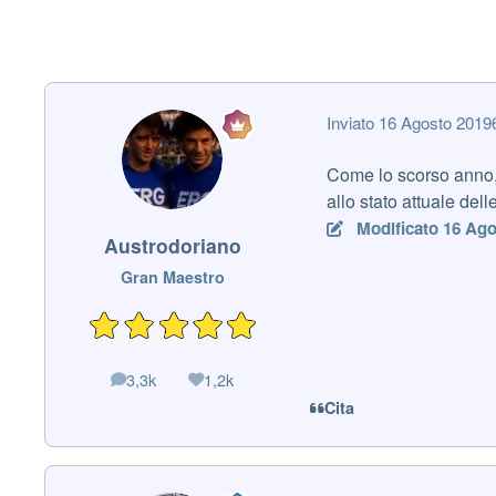
Inviato
16 Agosto 2019
Come lo scorso anno, 
allo stato attuale del
Modificato
16 Ago
Austrodoriano
Gran Maestro
3,3k
1,2k
messaggi
Reputazione
Cita