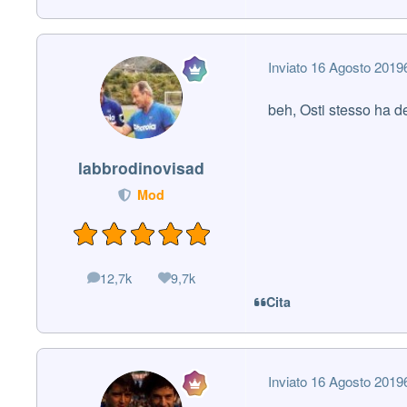
Inviato
16 Agosto 2019
beh, Osti stesso ha de
labbrodinovisad
Mod
12,7k
9,7k
messaggi
Reputazione
Cita
Inviato
16 Agosto 2019