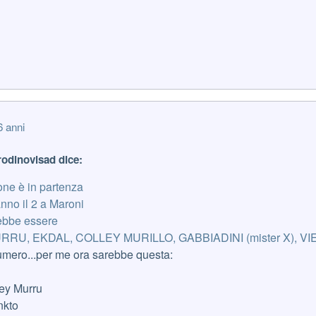
6 anni
rodinovisad dice:
ne è in partenza
anno il 2 a Maroni
rebbe essere
RU, EKDAL, COLLEY MURILLO, GABBIADINI (mister X), VI
 numero...per me ora sarebbe questa:
ey Murru
kto