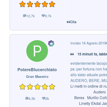
12,7k
9,7k
messaggi
Reputazione
Cita
Inviato
16 Agosto 2019
15 minuti fa, labb
evidentemente Iacopo
ps: per fortuna non h
PotereBlucerchiato
allo stato attuale pot
Gran Maestro
AUDERO, BERE, MUR
Li metti in ordine di
Audero
Beres Murillo Coll
4,5k
2k
messaggi
Reputazione
Linetty Ekdal Jan