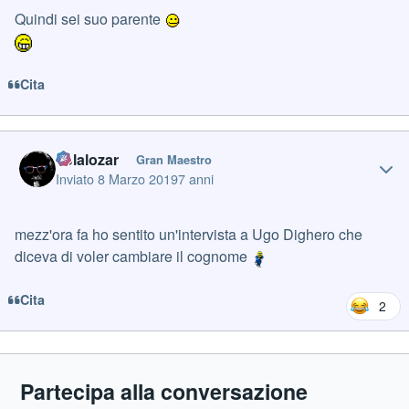
Quindi sei suo parente
Cita
Author stats
volalozar
Gran Maestro
Inviato
8 Marzo 2019
7 anni
mezz'ora fa ho sentito un'intervista a Ugo Dighero che
diceva di voler cambiare il cognome
Cita
2
Partecipa alla conversazione