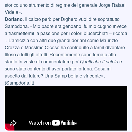
storico uno strumento di regime del generale Jorge Rafael
Videla».
Doriano
. Il calcio però per Dighero vuol dire soprattutto
Sampdoria. «Mio padre era genoano, fu mio cugino invece
a trasmettermi la passione per i colori blucerchiati – ricorda
-. L’amicizia con altri due grandi doriani come Maurizio
Crozza e Massimo Olcese ha contribuito a farmi diventare
tifoso a tutti gli effetti. Recentemente sono tornato allo
stadio in veste di commentatore per
Quelli che il calcio
e
sono stato contento di aver portato fortuna. Cosa mi
aspetto dal futuro? Una Samp bella e vincente».
(Sampdoria.it)