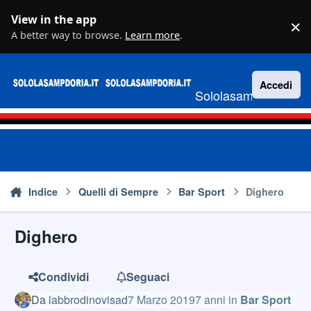
Vai al contenuto
View in the app
×
D
A better way to browse.
Learn more
.
Accedi
Sololasampdoria.it
Indice
Quelli di Sempre
Bar Sport
Dighero
Dighero
Condividi
Seguaci
Da
labbrodinovisad
7 Marzo 2019
7 anni
in
Bar Sport