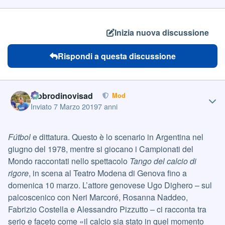
Inizia nuova discussione
Rispondi a questa discussione
Author stats
labbrodinovisad
Mod
Inviato
7 Marzo 2019
7 anni
Fútbol
e dittatura. Questo è lo scenario in Argentina nel
giugno del 1978, mentre si giocano i Campionati del
Mondo raccontati nello spettacolo
Tango del calcio di
rigore
, in scena al Teatro Modena di Genova fino a
domenica 10 marzo. L’attore genovese Ugo Dighero – sul
palcoscenico con Neri Marcoré, Rosanna Naddeo,
Fabrizio Costella e Alessandro Pizzutto – ci racconta tra
serio e faceto come «il calcio sia stato in quel momento