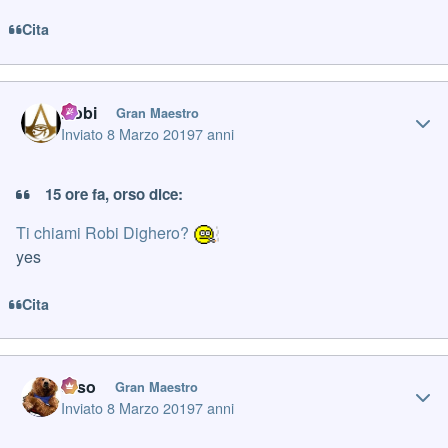
Cita
Author stats
Robi
Gran Maestro
Inviato
8 Marzo 2019
7 anni
15 ore fa, orso dice:
Ti chiami Robi Dighero?
yes
Cita
Author stats
orso
Gran Maestro
Inviato
8 Marzo 2019
7 anni