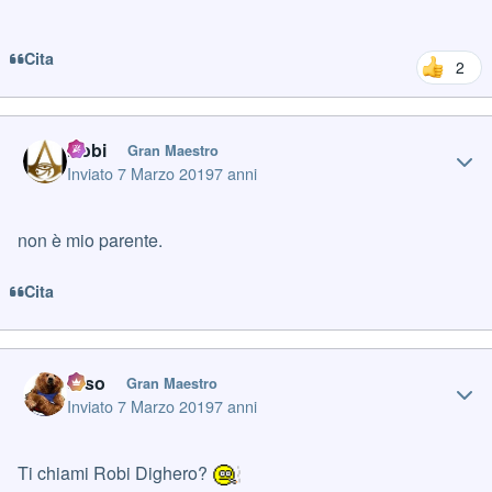
Cita
2
Author stats
Robi
Gran Maestro
Inviato
7 Marzo 2019
7 anni
non è mio parente.
Cita
Author stats
orso
Gran Maestro
Inviato
7 Marzo 2019
7 anni
Ti chiami Robi Dighero?