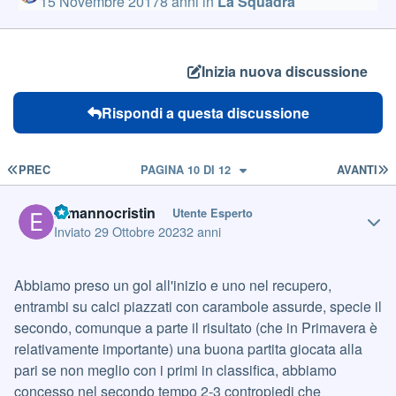
15 Novembre 2017
8 anni
in
La Squadra
Inizia nuova discussione
Rispondi a questa discussione
PRIMA PAGINA
U
PREC
PAGINA 10 DI 12
AVANTI
Author stats
ermannocristin
Utente Esperto
Inviato
29 Ottobre 2023
2 anni
Abbiamo preso un gol all'inizio e uno nel recupero,
entrambi su calci piazzati con carambole assurde, specie il
secondo, comunque a parte il risultato (che in Primavera è
relativamente importante) una buona partita giocata alla
pari se non meglio con i primi in classifica, abbiamo
concesso nel secondo tempo 2-3 contropiedi che