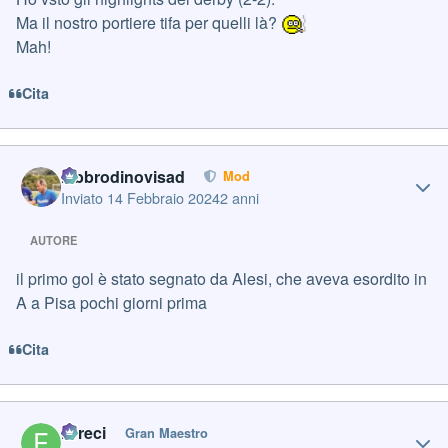
Ma il nostro portiere tifa per quelli là?
Mah!
Cita
Author stats
labbrodinovisad
Mod
Inviato
14 Febbraio 2024
2 anni
AUTORE
il primo gol è stato segnato da Alesi, che aveva esordito in
A a Pisa pochi giorni prima
Cita
Author stats
Erreci
Gran Maestro