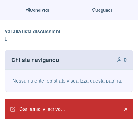
Condividi
Seguaci
Vai alla lista discussioni
Chi sta navigando
0
Nessun utente registrato visualizza questa pagina.
Annunci
Cari amici vi scrivo…
Hide