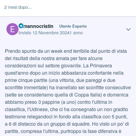
2 mesi dopo...
Author stats
ermannocristin
Utente Esperto
Inviato
12 Novembre 2024
1 anno
Prendo spunto da un week end terribile dal punto di vista
dei risultati della nostra amata per fare alcune
considerazioni sul settore giovanile. La Primavera
quest'anno dopo un inizio abbastanza confortante nella
prime cinque partite (una vittoria, due pareggi e due
sconfitte immeritate) ha inanellato sei sconfitte consecutive
(sette se consideriamo quella di Coppa Italia) e domenica
abbiamo preso 3 pappine (a uno) contro l'ultima in
classifica, l'Udinese, che ci ha consegnato un non gradito
testimone relegandoci in fondo alla classifica con 5 punti,
a 6 di distacco da un gruppo di squadre. Ho visto un po' di
partite, compresa l'ultima, purtroppo la fase difensiva è