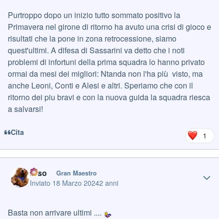
Purtroppo dopo un inizio tutto sommato positivo la
Primavera nel girone di ritorno ha avuto una crisi di gioco e
risultati che la pone in zona retrocessione, siamo
quest'ultimi. A difesa di Sassarini va detto che i noti
problemi di infortuni della prima squadra lo hanno privato
ormai da mesi dei migliori: Ntanda non l'ha più visto, ma
anche Leoni, Conti e Alesi e altri. Speriamo che con il
ritorno dei piu bravi e con la nuova guida la squadra riesca
a salvarsi!
Cita
1
Author stats
orso
Gran Maestro
Inviato
18 Marzo 2024
2 anni
Basta non arrivare ultimi ....