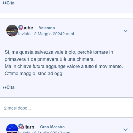
Cita
Author stats
mache
Veterano
Inviato
12 Maggio 2024
2 anni
Si, ma questa salvezza vale triplo, perchè tornare in
primavera 1 da primavera 2 è una chimera.
Ma in chiave futura aggiunge valore a tutto il movimento.
Ottimo maggio, sino ad oggi
Cita
2 mesi dopo...
Author stats
Daitarn
Gran Maestro
Inviato
18 Luglio 2024
2 anni