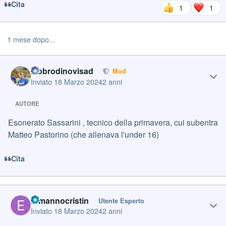
Cita
1
1
1 mese dopo...
Author stats
labbrodinovisad
Mod
Inviato
18 Marzo 2024
2 anni
AUTORE
Esonerato Sassarini , tecnico della primavera, cui subentra
Matteo Pastorino (che allenava l'under 16)
Cita
Author stats
ermannocristin
Utente Esperto
Inviato
18 Marzo 2024
2 anni