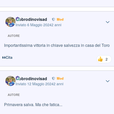
Author stats
labbrodinovisad
Mod
Inviato
6 Maggio 2024
2 anni
AUTORE
Importantissima vittoria in chiave salvezza in casa del Toro
Cita
2
Author stats
labbrodinovisad
Mod
Inviato
12 Maggio 2024
2 anni
AUTORE
Primavera salva. Ma che fatica...