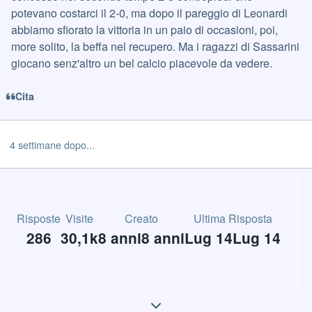
potevano costarci il 2-0, ma dopo il pareggio di Leonardi
abbiamo sfiorato la vittoria in un paio di occasioni, poi,
more solito, la beffa nel recupero. Ma i ragazzi di Sassarini
giocano senz'altro un bel calcio piacevole da vedere.
Cita
4 settimane dopo...
Risposte
Visite
Creato
Ultima Risposta
286
30,1k
8 anni
8 anni
Lug 14
Lug 14
Expand topic overview