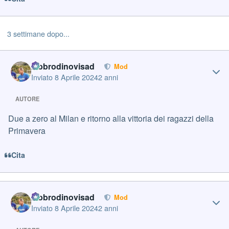
3 settimane dopo...
Author stats
labbrodinovisad
Mod
Inviato
8 Aprile 2024
2 anni
AUTORE
Due a zero al Milan e ritorno alla vittoria dei ragazzi della
Primavera
Cita
Author stats
labbrodinovisad
Mod
Inviato
8 Aprile 2024
2 anni