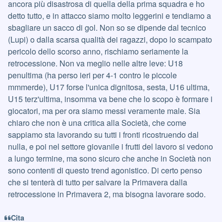
ancora più disastrosa di quella della prima squadra e ho
detto tutto, e in attacco siamo molto leggerini e tendiamo a
sbagliare un sacco di gol. Non so se dipende dal tecnico
(Lupi) o dalla scarsa qualità dei ragazzi, dopo lo scampato
pericolo dello scorso anno, rischiamo seriamente la
retrocessione. Non va meglio nelle altre leve: U18
penultima (ha perso ieri per 4-1 contro le piccole
mmmerde), U17 forse l'unica dignitosa, sesta, U16 ultima,
U15 terz'ultima, insomma va bene che lo scopo è formare i
giocatori, ma per ora siamo messi veramente male. Sia
chiaro che non è una critica alla Società, che come
sappiamo sta lavorando su tutti i fronti ricostruendo dal
nulla, e poi nel settore giovanile i frutti del lavoro si vedono
a lungo termine, ma sono sicuro che anche in Società non
sono contenti di questo trend agonistico. Di certo penso
che si tenterà di tutto per salvare la Primavera dalla
retrocessione in Primavera 2, ma bisogna lavorare sodo.
Cita