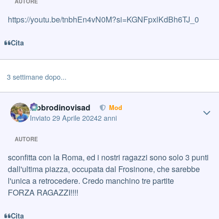
AUTORE
https://youtu.be/tnbhEn4vN0M?si=KGNFpxlKdBh6TJ_0
Cita
3 settimane dopo...
Author stats
labbrodinovisad
Mod
Inviato
29 Aprile 2024
2 anni
AUTORE
sconfitta con la Roma, ed i nostri ragazzi sono solo 3 punti
dall'ultima piazza, occupata dal Frosinone, che sarebbe
l'unica a retrocedere. Credo manchino tre partite
FORZA RAGAZZI!!!!
Cita