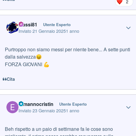
2
Author stats
Massi81
Utente Esperto
Inviato
21 Gennaio 2025
1 anno
Purtroppo non siamo messi per niente bene... A sette punti
dalla salvezza
😖
FORZA GIOVANI
💪
Cita
Author stats
ermannocristin
Utente Esperto
Inviato
23 Gennaio 2025
1 anno
Beh rispetto a un paio di settimane fa le cose sono