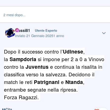
2 mesi dopo...
Author stats
Massi81
Utente Esperto
Inviato
21 Gennaio 2025
1 anno
Dopo il successo contro l’
,
Udinese
la
si impone per 2 a 0 a Vinovo
Sampdoria
contro la
e continua la risalita in
Juventus
classifica verso la salvezza. Decidono il
match le reti
e
,
Patrignani
Ntanda
entrambe segnate nella ripresa.
Forza Ragazzi.
Cita