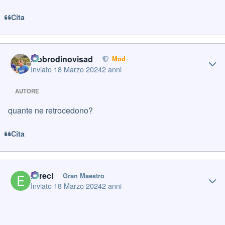
Cita
Author stats
labbrodinovisad
Mod
Inviato
18 Marzo 2024
2 anni
AUTORE
quante ne retrocedono?
Cita
Author stats
Erreci
Gran Maestro
Inviato
18 Marzo 2024
2 anni