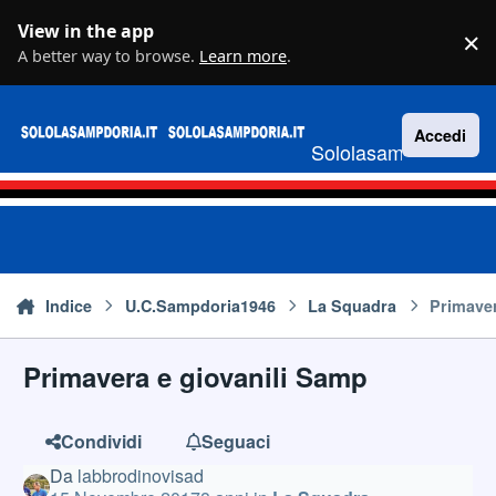
Vai al contenuto
View in the app
×
D
A better way to browse.
Learn more
.
Accedi
Sololasampdoria.it
Indice
U.C.Sampdoria1946
La Squadra
Primaver
Primavera e giovanili Samp
Condividi
Seguaci
Da
labbrodinovisad