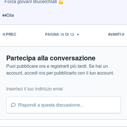
Forza giovani Blucerchiati
💪
Cita
PRIMA PAGINA
U
PREC
PAGINA 10 DI 12
AVANTI
Partecipa alla conversazione
Puoi pubblicare ora e registrarti più tardi. Se hai un
account,
accedi ora
per pubblicarlo con il tuo account.
Rispondi a questa discussione...