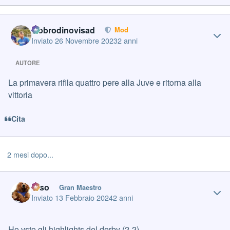
Author stats
labbrodinovisad
Mod
Inviato
26 Novembre 2023
2 anni
AUTORE
La primavera rifila quattro pere alla Juve e ritorna alla
vittoria
Cita
2 mesi dopo...
Author stats
orso
Gran Maestro
Inviato
13 Febbraio 2024
2 anni
Ho vsto gli highlights del derby (2-2).