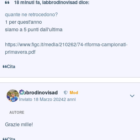
18 minuti fa, labbrodinovisad dice:
quante ne retrocedono?
1 per quest'anno
siamo a 5 punti dall'ultima
https://www.figc.it/media/210262/74-riforma-campionati-
primavera.pdf
Cita
Author stats
labbrodinovisad
Mod
Inviato
18 Marzo 2024
2 anni
AUTORE
Grazie mille!
Cita