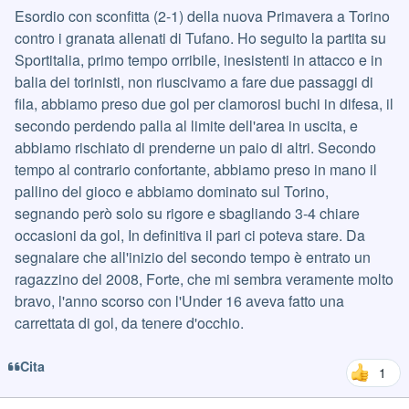
Esordio con sconfitta (2-1) della nuova Primavera a Torino
contro i granata allenati di Tufano. Ho seguito la partita su
Sportitalia, primo tempo orribile, inesistenti in attacco e in
balia dei torinisti, non riuscivamo a fare due passaggi di
fila, abbiamo preso due gol per clamorosi buchi in difesa, il
secondo perdendo palla al limite dell'area in uscita, e
abbiamo rischiato di prenderne un paio di altri. Secondo
tempo al contrario confortante, abbiamo preso in mano il
pallino del gioco e abbiamo dominato sul Torino,
segnando però solo su rigore e sbagliando 3-4 chiare
occasioni da gol, In definitiva il pari ci poteva stare. Da
segnalare che all'inizio del secondo tempo è entrato un
ragazzino del 2008, Forte, che mi sembra veramente molto
bravo, l'anno scorso con l'Under 16 aveva fatto una
carrettata di gol, da tenere d'occhio.
Cita
1