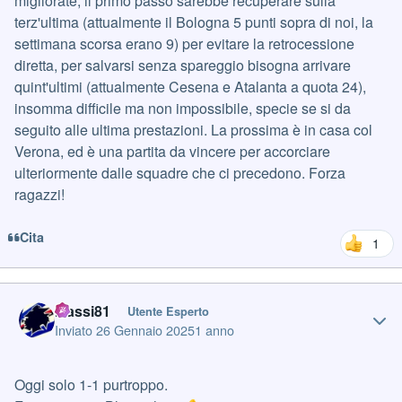
migliorate, il primo passo sarebbe recuperare sulla
terz'ultima (attualmente il Bologna 5 punti sopra di noi, la
settimana scorsa erano 9) per evitare la retrocessione
diretta, per salvarsi senza spareggio bisogna arrivare
quint'ultimi (attualmente Cesena e Atalanta a quota 24),
insomma difficile ma non impossibile, specie se si da
seguito alle ultima prestazioni. La prossima è in casa col
Verona, ed è una partita da vincere per accorciare
ulteriormente dalle squadre che ci precedono. Forza
ragazzi!
Cita
1
Author stats
Massi81
Utente Esperto
Inviato
26 Gennaio 2025
1 anno
Oggi solo 1-1 purtroppo.