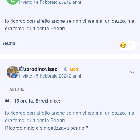
Inviato
14 Febbraio 2024
2 anni
lo ricordo con affetto anche se non vinse mai un cazzo, ma
era tempi duri per la Ferrari
Cita
1
Author stats
labbrodinovisad
Mod
Inviato
15 Febbraio 2024
2 anni
AUTORE
16 ore fa, Erreci dice:
lo ricordo con affetto anche se non vinse mai un cazzo, ma
era tempi duri per la Ferrari
Ricordo male o simpatizzava per noi?