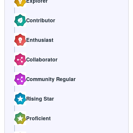
Explorer
Contributor
Enthusiast
Collaborator
Community Regular
Rising Star
Proficient