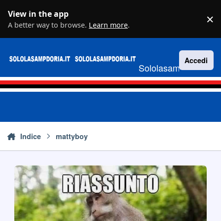
Vai al contenuto
View in the app
×
D
A better way to browse.
Learn more
.
Accedi
Sololasampdoria.it
Indice
mattyboy