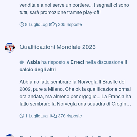
vendita e a noi serve un portiere... I segnali ci sono
tutti, sarà promozione tramite play-off!
8 Luglio
Lug 8
205 risposte
Qualificazioni Mondiale 2026
Qualificazioni Mondiale 2026
Asbla
ha risposto a
Erreci
nella discussione
Il
calcio degli altri
Abbiamo fatto sembrare la Norvegia il Brasile del
2002, pure a Milano. Che ok la qualificazione ormai
era andata, ma almeno per orgoglio... La Francia ha
fatto sembrare la Norvegia una squadra di Oregina.
Al mondiale per me non superavamo il girone, pure
1 Luglio
Lug 1
376 risposte
con le squadre aumentate
FantacalcioSamp (spin-off de "La fiera delle cazzate")