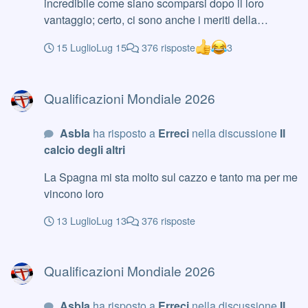
incredibile come siano scomparsi dopo il loro
vantaggio; certo, ci sono anche i meriti della
squadra avversaria, comunque i campioni del
15 Luglio
Lug 15
376 risposte
3
mondo in carica, ma non posso credere che con una
rosa come quella inglese questo sia il calcio
Qualificazioni Mondiale 2026
migliore che possano fare. E sono anni che tra
Qualificazioni Mondiale 2026
Mondiali ed Europei si presentano con una delle
rose migliori del torneo, per poi giocare sempre in
Asbla
ha risposto a
Erreci
nella discussione
Il
modo inguardabile. Il figlio di Simeone sembra un
calcio degli altri
tamarro davanti al Moretti dopo 3 vodka redbull, è
insopportabile
La Spagna mi sta molto sul cazzo e tanto ma per me
vincono loro
13 Luglio
Lug 13
376 risposte
Qualificazioni Mondiale 2026
Qualificazioni Mondiale 2026
Asbla
ha risposto a
Erreci
nella discussione
Il