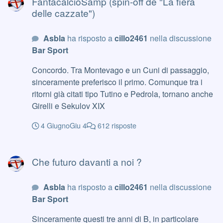
FantacalcioSamp (spin-off de "La fiera
delle cazzate")
Asbla
ha risposto a
cillo2461
nella discussione
Bar Sport
Concordo. Tra Montevago e un Cuni di passaggio,
sinceramente preferisco il primo. Comunque tra i
ritorni già citati tipo Tutino e Pedrola, tornano anche
Girelli e Sekulov XIX
4 Giugno
Giu 4
612 risposte
Che futuro davanti a noi ?
Che futuro davanti a noi ?
Asbla
ha risposto a
cillo2461
nella discussione
Bar Sport
Sinceramente questi tre anni di B, in particolare