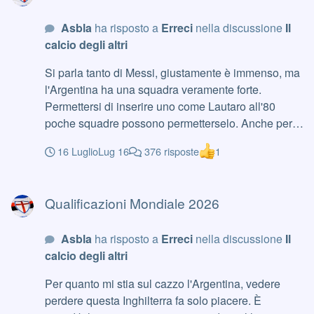
Asbla
ha risposto a
Erreci
nella discussione
Il
calcio degli altri
Si parla tanto di Messi, giustamente è immenso, ma
l'Argentina ha una squadra veramente forte.
Permettersi di inserire uno come Lautaro all'80
poche squadre possono permetterselo. Anche per
questo è ancora più inspiegabile come l'Inghilterra
16 Luglio
Lug 16
376 risposte
1
abbia deciso di scherare il sesto difensore con
ancora mezz'ora da giocare.
Qualificazioni Mondiale 2026
Qualificazioni Mondiale 2026
Asbla
ha risposto a
Erreci
nella discussione
Il
calcio degli altri
Per quanto mi stia sul cazzo l'Argentina, vedere
perdere questa Inghilterra fa solo piacere. È