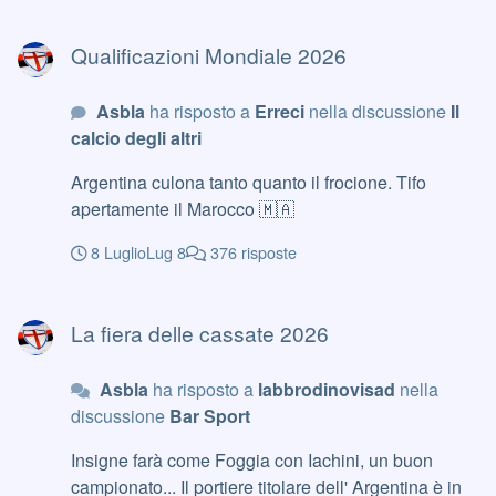
Qualificazioni Mondiale 2026
Qualificazioni Mondiale 2026
Asbla
ha risposto a
Erreci
nella discussione
Il
calcio degli altri
Argentina culona tanto quanto il frocione. Tifo
apertamente il Marocco 🇲🇦
8 Luglio
Lug 8
376 risposte
La fiera delle cassate 2026
La fiera delle cassate 2026
Asbla
ha risposto a
labbrodinovisad
nella
discussione
Bar Sport
Insigne farà come Foggia con Iachini, un buon
campionato... Il portiere titolare dell' Argentina è in