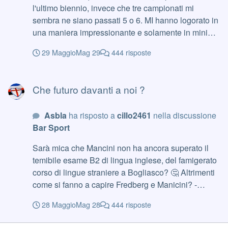
l'ultimo biennio, invece che tre campionati mi
sembra ne siano passati 5 o 6. MI hanno logorato in
una maniera impressionante e solamente in minima
parte per i risultati sul campo, che sicuramente non
29 Maggio
Mag 29
444 risposte
aiuta, ma soprattutto per la costante confusione che
sembra vivere perenne da noi dopo l'entrata di Tey
Che futuro davanti a noi ?
nella società. Non riesco sinceramente a capire
Che futuro davanti a noi ?
quale sia il piano. O hanno in mente di creare un
corrazzata talmente forte da andare su sparata, o
Asbla
ha risposto a
cillo2461
nella discussione
con l'allontanamento a stretto giro di Lombardo,
Bar Sport
Invernizzi e Mancini basta un inizio altalenante e si
crea un ambiente di merda. Non sono certamente
Sarà mica che Mancini non ha ancora superato il
dell'idea che un presidente debba rilasciare
temibile esame B2 di lingua inglese, del famigerato
continuamente comunicati, sia ufficiali che a mezzo
corso di lingue straniere a Bogliasco? 🤔 Altrimenti
stampa, ma mi sembra il momento di fare un poco di
come si fanno a capire Fredberg e Manicini? -
chiarezza. Sarebbe cosa buona che il DS venga
PARRUCCHIERI + RIPETIZIONI
nominato a breve, visto che sembra che sarà
28 Maggio
Mag 28
444 risposte
lasciata a lui la ricerca dell'allenatore, sarebbe cosa
buona e giusta iniziarsi a muoversi a breve. Anche