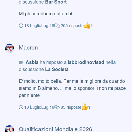
discussione
Bar Sport
Mi piacerebbero entrambi
16 Luglio
Lug 16
205 risposte
1
Macron
Macron
Asbla
ha risposto a
labbrodinovisad
nella
discussione
La Società
E' molto, molto bella. Per me la migliore da quando
siamo in B almeno. ... ma lo sponsor lì non mi piace
per niente
16 Luglio
Lug 16
85 risposte
1
Qualificazioni Mondiale 2026
Qualificazioni Mondiale 2026