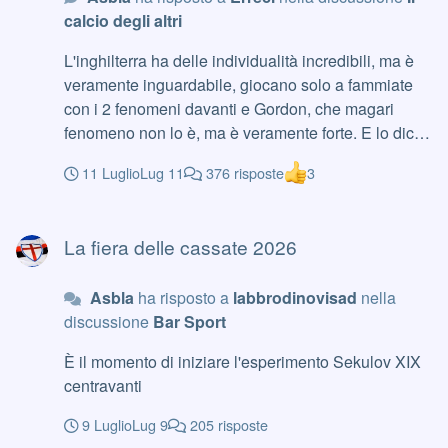
calcio degli altri
L'inghilterra ha delle individualità incredibili, ma è
veramente inguardabile, giocano solo a fammiate
con i 2 fenomeni davanti e Gordon, che magari
fenomeno non lo è, ma è veramente forte. E lo dico
ora che è fine primo tempo e sono 1-1, secondo me
11 Luglio
Lug 11
376 risposte
3
arrivano in finale. Per quanto mi giri il cazzo seguire
il mondiale in terra teutonica, per mille ovvi motivi,
La fiera delle cassate 2026
non posso che apprezzare le telecronache della Tv
La fiera delle cassate 2026
tedesca. Telecronista unico, senza un Adani o uno
Stramaccioni a vomitare parole tutto il tempo. Anzi,
Asbla
ha risposto a
labbrodinovisad
nella
spesso fanno silenzi di 30-40 secondi senza
discussione
Bar Sport
problemi, non devono riempire ogni millesimo con
parole. E fanno vedere pure il doppio delle partite in
È il momento di iniziare l'esperimento Sekulov XIX
chiaro rispetto alla Rai...
centravanti
9 Luglio
Lug 9
205 risposte