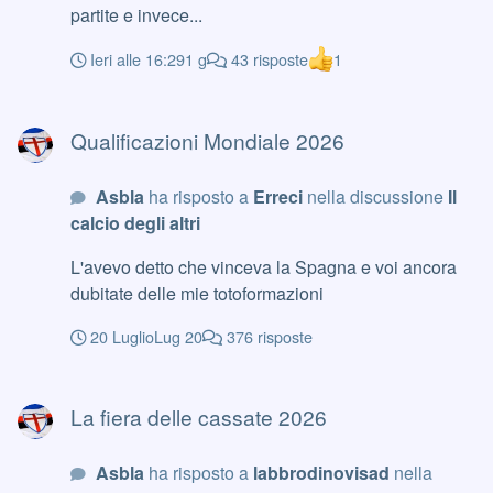
partite e invece...
Ieri alle 16:29
1 g
43 risposte
1
Qualificazioni Mondiale 2026
Qualificazioni Mondiale 2026
Asbla
ha risposto a
Erreci
nella discussione
Il
calcio degli altri
L'avevo detto che vinceva la Spagna e voi ancora
dubitate delle mie totoformazioni
20 Luglio
Lug 20
376 risposte
La fiera delle cassate 2026
La fiera delle cassate 2026
Asbla
ha risposto a
labbrodinovisad
nella