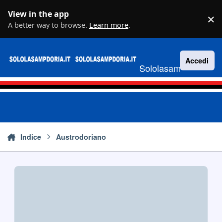
Vai al contenuto
View in the app
×
D
A better way to browse.
Learn more
.
Accedi
Sololasampdoria.it
Indice
Austrodoriano