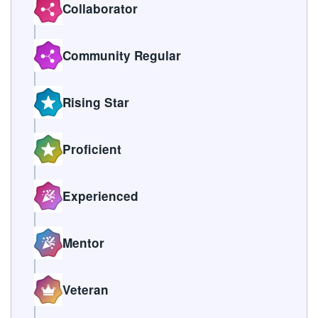
Collaborator
Community Regular
Rising Star
Proficient
Experienced
Mentor
Veteran