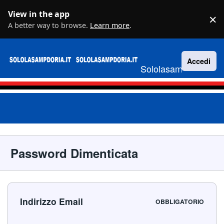
Vai al contenuto
View in the app
×
D
A better way to browse.
Learn more
.
Accedi
Sololasampdoria.it
Password Dimenticata
Indirizzo Email
OBBLIGATORIO