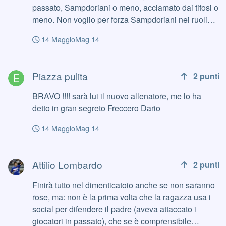
passato, Sampdoriani o meno, acclamato dai tifosi o
meno. Non voglio per forza Sampdoriani nei ruoli
chiave, ma professionisti. Se sapranno trovare dei
14 Maggio
Mag 14
professionisti che possono migliorare la Samp ben
vengano e gratitudine eterna ad Attilio e agli altri. Ci
Piazza pulita
sta anche che in una azienda il proprietario voglia
Piazza pulita
2
punti
sostituire dei punti di riferimento che potrebbero
essere " pesanti " per un nuovo corso. Vedremo.
BRAVO !!!! sarà lui il nuovo allenatore, me lo ha
detto in gran segreto Freccero Dario
14 Maggio
Mag 14
Attilio Lombardo
Attilio Lombardo
2
punti
Finirà tutto nel dimenticatoio anche se non saranno
rose, ma: non è la prima volta che la ragazza usa i
social per difendere il padre (aveva attaccato i
giocatori in passato), che se è comprensibile