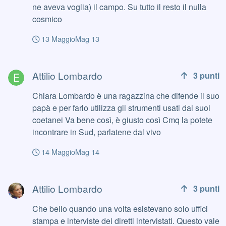
ne aveva voglia) il campo. Su tutto il resto il nulla
cosmico
13 Maggio
Mag 13
Attilio Lombardo
Attilio Lombardo
3
punti
Chiara Lombardo è una ragazzina che difende il suo
papà e per farlo utilizza gli strumenti usati dai suoi
coetanei Va bene così, è giusto così Cmq la potete
incontrare in Sud, parlatene dal vivo
14 Maggio
Mag 14
Attilio Lombardo
Attilio Lombardo
3
punti
Che bello quando una volta esistevano solo uffici
stampa e interviste dei diretti intervistati. Questo vale