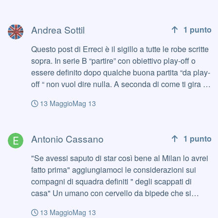
direttamente non ne sa un cazzo ps: Lombardo c'è
negoziabili e per tanto chi li rappresenta deve
Andrea Sottil
la possibilità anche che ritorni a fare quello che
essere molto sul pezzo . Leggendo gli ultimi post mi
Andrea Sottil
1
punto
faceva prima di esser chiamato in panchina. E su
rincuoro che anche lo Spett.le Foro sa che non
Mancini spero vivamente vengano evitate altre
saranno le campagne giornalistiche, più o meno a
Questo post di Erreci è il sigillo a tutte le robe scritte
belinate
favore o più o meno contro a seconda del cliente di
sopra. In serie B “partire” con obiettivo play-off o
turno a dire quale risultato merita la Samp ma gli
essere definito dopo qualche buona partita “da play-
uomini in campo , allenatore e calciatori , ben
off “ non vuol dire nulla. A seconda di come ti gira ci
guidati da preparati dirigenti quindi se proprio devo
può finire chiunque ai play-off come chiunque si può
avere una speranza per la stagione 2026/2027 la
13 Maggio
Mag 13
ritrovare laggiù. Per cui cerchiamo di fare una
ripongo nel voler che si guardi tutti verso quello che
squadra da primo o secondo posto.
Antonio Cassano
succede nel rettangolo verde e poi acquisito quello
Antonio Cassano
ciascuno avrà una migliore consapevolezza per
1
punto
svolgere il suo ruolo di tifoso.
"Se avessi saputo di star così bene al Milan lo avrei
fatto prima" aggiungiamoci le considerazioni sui
compagni di squadra definiti " degli scappati di
casa" Un umano con cervello da bipede che si
differenzia da una gallina solo perché sa calciare un
13 Maggio
Mag 13
pallone.