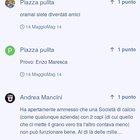
Piazza pulita
1
punto
oramai siete diventati amici
14 Maggio
Mag 14
Piazza pulita
Piazza pulita
1
punto
Provo: Enzo Maresca
14 Maggio
Mag 14
Andrea Mancini
Andrea Mancini
1
punto
Ha apertamente ammesso che una Società di calcio
(come qualunque azienda) con 2 capi (di cui quello
che ci mette il grano vero tra l'altro contava meno)
non può funzionare bene. Al di là delle mille
incertezze il fatto che il timone sia in mano a una