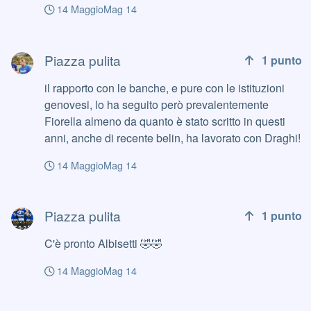
14 Maggio
Mag 14
sola persona è la mia speranza di rinascita
Piazza pulita
Piazza pulita
1
punto
il rapporto con le banche, e pure con le istituzioni
genovesi, lo ha seguito però prevalentemente
Fiorella almeno da quanto è stato scritto in questi
anni, anche di recente belin, ha lavorato con Draghi!
14 Maggio
Mag 14
Piazza pulita
Piazza pulita
1
punto
C'è pronto Albisetti 🤣🤣
14 Maggio
Mag 14
Piazza pulita