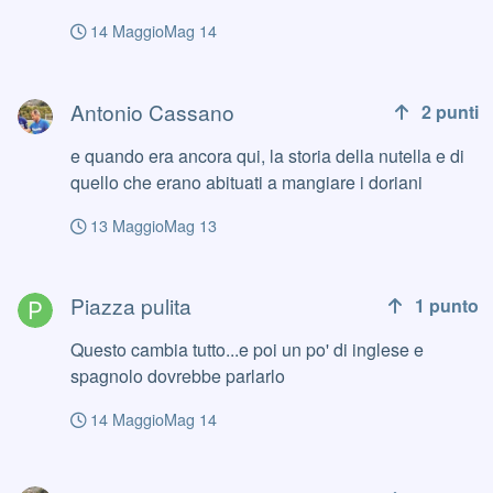
14 Maggio
Mag 14
Antonio Cassano
Antonio Cassano
2
punti
e quando era ancora qui, la storia della nutella e di
quello che erano abituati a mangiare i doriani
13 Maggio
Mag 13
Piazza pulita
Piazza pulita
1
punto
Questo cambia tutto...e poi un po' di inglese e
spagnolo dovrebbe parlarlo
14 Maggio
Mag 14
Piazza pulita