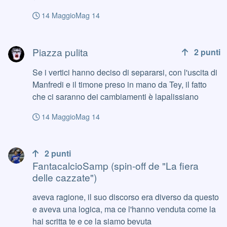
umanamente, non è accettabile professionalmente;
14 Maggio
Mag 14
a prescindere da chi noi pensiamo abbia ragione in
questa facenda, non puoi minimizzare la faccenda e
Piazza pulita
dire che è un elenco di buone qualità. È un attacco
Piazza pulita
2
punti
diretto ai dirigenti che non hanno confermato Attilio
sulla panchina (tra l'altro lo ha praticamente
Se i vertici hanno deciso di separarsi, con l'uscita di
ufficializzato lei con questo post); se ha ancora un
Manfredi e il timone preso in mano da Tey, il fatto
senso dire che dobbiamo "difendere" la Sampdoria,
che ci saranno dei cambiamenti è lapalissiano
sono proprio queste le cose che dovremmo
condannare, nonostante faccia male come
14 Maggio
Mag 14
rimproverare un componente della nostra famiglia.
FantacalcioSamp (spin-off de "La fiera delle cazzate")
2
punti
FantacalcioSamp (spin-off de "La fiera
delle cazzate")
aveva ragione, il suo discorso era diverso da questo
e aveva una logica, ma ce l'hanno venduta come la
hai scritta te e ce la siamo bevuta