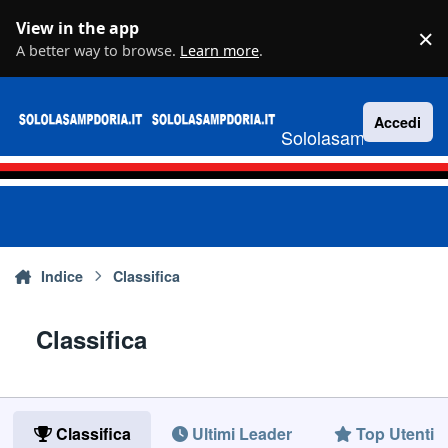
Vai al contenuto
View in the app
×
D
A better way to browse.
Learn more
.
Accedi
Sololasampdoria.it
Indice
Classifica
Classifica
Classifica
Ultimi Leader
Top Utenti