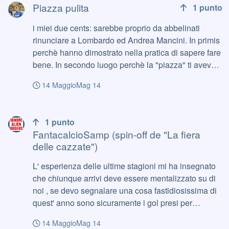
Piazza pulita
1
punto
i miei due cents: sarebbe proprio da abbelinati
rinunciare a Lombardo ed Andrea Mancini. In primis
perchè hanno dimostrato nella pratica di sapere fare
bene. In secondo luogo perchè la "piazza" ti aveva
fatto un'apertura, e sarebbe da autolesionisti non
14 Maggio
Mag 14
raccoglierla, rinunciando a due Sampdoriani, magari
per prendere qualche sconosciuto esotico perchè
FantacalcioSamp (spin-off de "La fiera delle cazzate")
"dobbiamo fare gli inglesi". Se dovessi rinunciare a
1
punto
Lombardo, dovrebbe essere vietato puntare su
FantacalcioSamp (spin-off de "La fiera
improbabili nomi esotici. Abbiamo già dato
delle cazzate")
Aggiungo che a me preoccupa anche l'eventuale
rimozione di Fiorella. Andatosene Manfredi, rimane
L' esperienza delle ultime stagioni mi ha insegnato
lui come uomo che ha seguito dall'inizio il rapporto
che chiunque arrivi deve essere mentalizzato su di
con le banche, i creditori, le istituzioni ecc ecc. E'
noi , se devo segnalare una cosa fastidiosissima di
vero che i soldi ai creditori li hai restituiti, ma ci sono
quest' anno sono sicuramente i gol presi per
tutti gli altri capitoli attorno che avrebbe poco senso
distrazione , leggasi avere la testa altrove , non va
14 Maggio
Mag 14
far seguire da un personaggio calato dall'estero, che
assolutamente bene , i nostri valori non sono