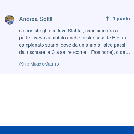
Andrea Sottil
Andrea Sottil
1
punto
se non sbaglio la Juve Stabia , caos camorra a
parte, aveva cambiato anche mister la serie B è un
campionato strano, dove da un anno all'altro passi
dal rischiare la C a salire (come il Frosinone), o dal
fare il doppio salto carpiato all'indietro (come mi
13 Maggio
Mag 13
pare fece la Salernitana). Per alcuni versi è più
avvincente di quello di A (ma io voglio ritornare
presto in A) Non sia mai che la sorpresa del 2026-
27 finalmente sia la Sampdoria