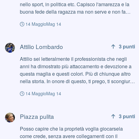
nello sport, in politica etc. Capisco l'amarezza e la
buona fede della ragazza ma non serve e non fa
bene a nessuno.
14 Maggio
Mag 14
Attilio Lombardo
Attilio Lombardo
3
punti
Attilio sei letteralmente il professionista che negli
anni ha dimostrato più attaccamento e devozione a
questa maglia e questi colori. Più di chiunque altro
nella storia. In onore di questo, ti prego, ti scongiuro,
fai smettere tua figlia di tirare bordate social, è una
14 Maggio
Mag 14
cosa che fa male a te come professionista ed alla
Sampdoria come società in primis, ed in secundis fa
Piazza pulita
male a tutti i tifosi che hanno a cuore, come te, le
Piazza pulita
3
punti
sorti del blubiancorossonerobiancoblu
Posso capire che la proprietà voglia giocarsela
come crede, senza avere collegamenti con il