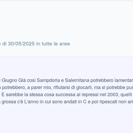
di 30/05/2025 in tutte le aree
stiche dei playout fissati
 al
non impareranno mai a farsi i cazzi loro