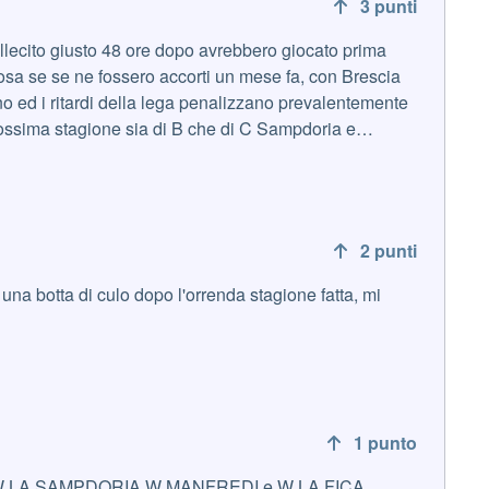
3
punti
2
punti
 una botta di culo dopo l'orrenda stagione fatta, mi
1
punto