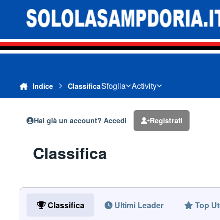
Vai al contenuto
Sfoglia
Activity
Indice
Classifica
Hai già un account? Accedi
Registrati
Classifica
Classifica
Ultimi Leader
Top Ut