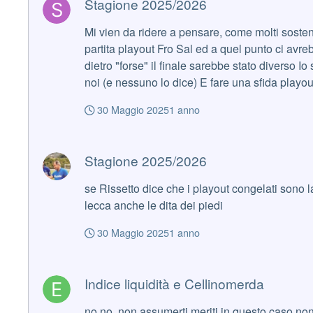
Stagione 2025/2026
Mi vien da ridere a pensare, come molti sostengono, che volessero salvare la Samp Se si
partita playout Fro Sal ed a quel punto ci avrebbero riammesso in B in sovr
dietro "forse" il finale sarebbe stato diverso Io spero che ci riammettano direttamente perché la cagata di Cellino ed i ritardi della lega penalizzano prevalentemente
noi (e nessuno lo dice) E fare una sfida playout a fine giugno è ridicolo e deleterio nella preparazione della prossima stagione sia di B che di C Sampdoria e
Salernitana dovrebbero rifiutarsi di giocarla
30 Maggio 2025
1 anno
Stagione 2025/2026
Stagione 2025/2026
se Rissetto dice che i playout congelati sono la
lecca anche le dita dei piedi
30 Maggio 2025
1 anno
Indice liquidità e Cellinomerda
Indice liquidità e Cellinomerda
no no, non assumerti meriti in questo caso non tuoi: trattavasi di euforia generalizzata, un coro incessante di W LA SAMPDORIA W MANF