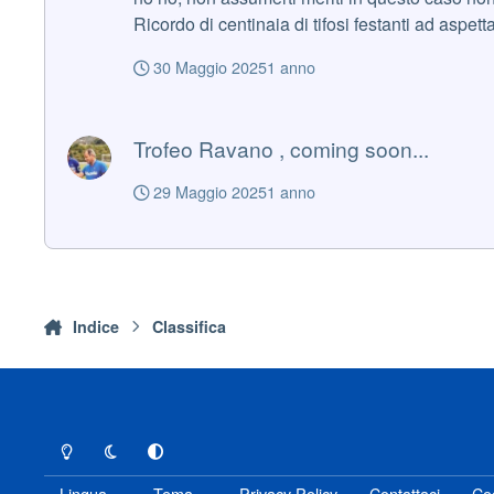
Ricordo di centinaia di tifosi festanti ad aspett
30 Maggio 2025
1 anno
Trofeo Ravano , coming soon...
Trofeo Ravano , coming soon...
29 Maggio 2025
1 anno
Indice
Classifica
Light Mode
Dark Mode
System Preference
Lingua
Tema
Privacy Policy
Contattaci
Co