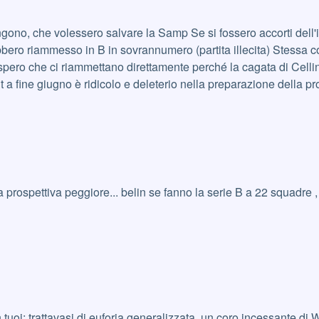
 fossero accorti dell'illecito giusto 48 ore dopo avrebbero giocato prima
annumero (partita illecita) Stessa cosa se se ne fossero accorti un mese fa, con Brescia
 prospettiva peggiore... belin se fanno la serie B a 22 squadre ,
REDI e W LA FICA.