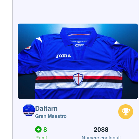
Daitarn
Gran Maestro
8
2088
Punti
Numero contenuti