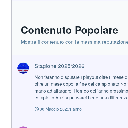
Contenuto Popolare
Mostra il contenuto con la massima reputazione 
Stagione 2025/2026
Stagione 2025/2026
Non faranno disputare i playout oltre il mese di Giugno Già così Sampdoria e Salernitana potrebbero lamentarsi, con ragione, delle tempi
oltre un mese dopo la fine del campionato Non potrebbero, a parer mio, rifiutarsi di giocarli, ma si potrebbe puntare sulle tempistiche di ricorsi e appelli per forzare la
mano ad allargare il torneo dell'anno prossimo E sarebbe la stessa cosa successa ai repressi nel 2003, quelli che adesso strepitano come gibboni gridando
complotto Anzi a pensarci bene una differenza grossa c'è L'anno in cui sono andati in C e poi ripescati non arrivavano a 5.000 abbonati, noi quest'anno ne avevamo
poco meno di 20.000 Pagliacci che 
30 Maggio 2025
1 anno
Stagione 2025/2026