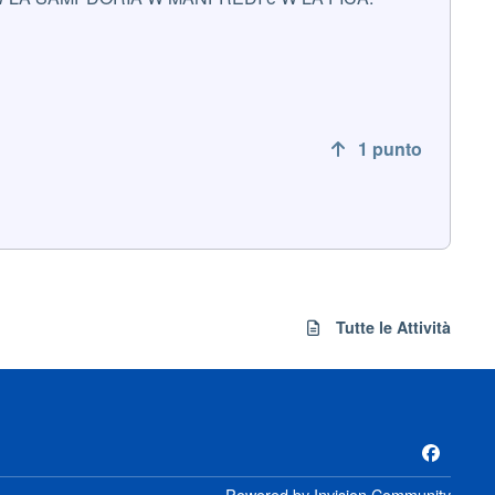
1
punto
Tutte le Attività
f
a
Powered by
Invision Community