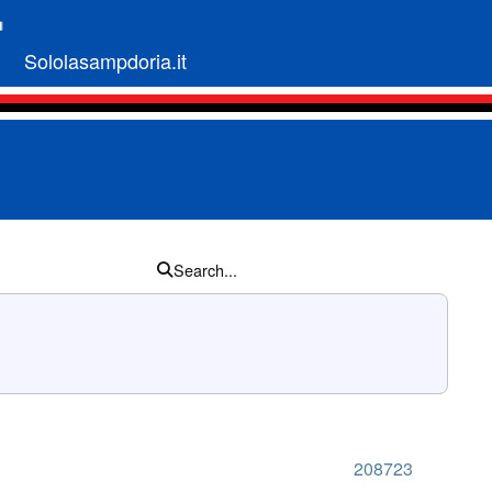
Sololasampdoria.it
Search...
208723