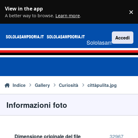
Vai al contenuto
View in the app
×
D
A better way to browse.
Learn more
.
Accedi
Sololasampdoria.it
Indice
Gallery
Curiosità
cittàpulita.jpg
Informazioni foto
Dimensione originale del file
32967