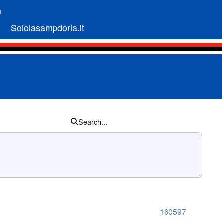
Sololasampdoria.it
Search...
160597