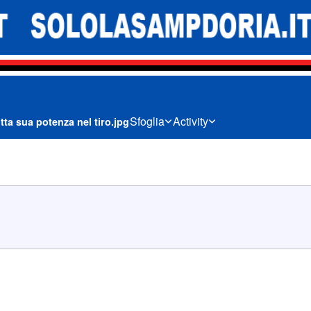
Sfoglia
Activity
tta sua potenza nel tiro.jpg