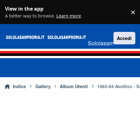
Vai al contenuto
View in the app
×
D
A better way to browse.
Learn more
.
Accedi
Sololasampdoria.it
Indice
Gallery
Album Utenti
1983-84 Avellino - 