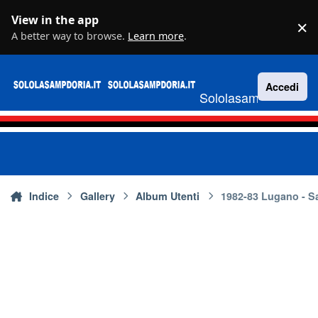
Vai al contenuto
View in the app
×
D
A better way to browse.
Learn more
.
Accedi
Sololasampdoria.it
Indice
Gallery
Album Utenti
1982-83 Lugano - S