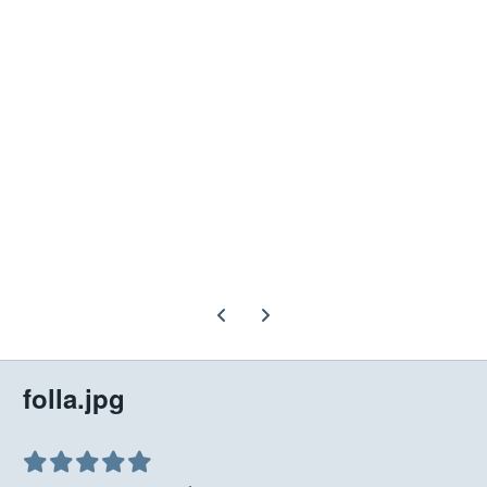
Previous carousel slide
Next carousel slide
folla.jpg