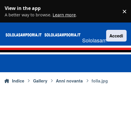
Vai al contenuto
View in the app
×
D
A better way to browse.
Learn more
.
Accedi
Sololasampdoria.it
Indice
Gallery
Anni novanta
folla.jpg