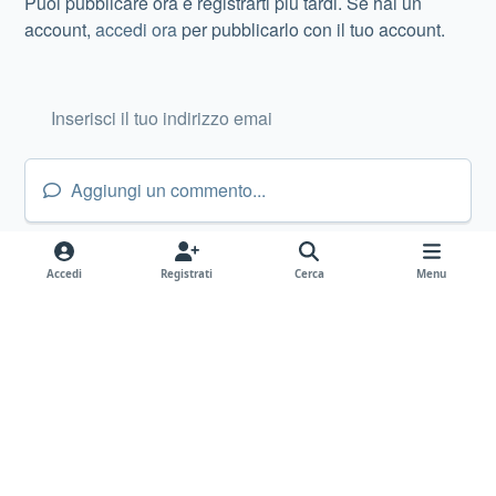
Puoi pubblicare ora e registrarti più tardi. Se hai un
account,
accedi ora
per pubblicarlo con il tuo account.
Aggiungi un commento...
Accedi
Registrati
Cerca
Menu
Light Mode
Dark Mode
System Preference
f
a
Lingua
Tema
Privacy Policy
Contattaci
c
e
Cookies
b
Powered by
Invision Community