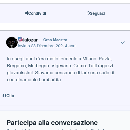
Condividi
Seguaci
volalozar
Autho
Gran Maestro
Inviato
28 Dicembre 2021
4 anni
In quegli anni c'era molto fermento a Milano, Pavia,
Bergamo, Morbegno, Vigevano, Como. Tutti ragazzi
giovanissimi. Stavamo pensando di fare una sorta di
coordinamento Lombardia
Cita
Partecipa alla conversazione