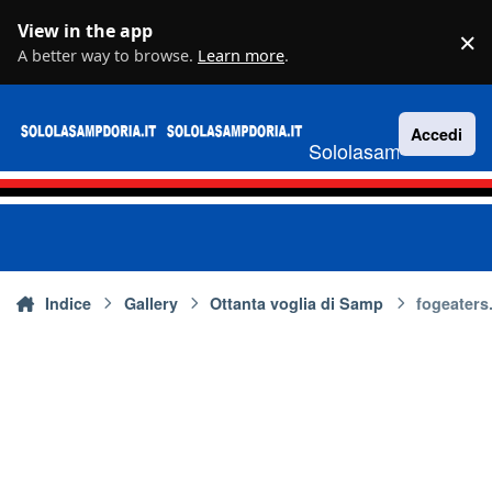
Vai al contenuto
View in the app
×
D
A better way to browse.
Learn more
.
Accedi
Sololasampdoria.it
Indice
Gallery
Ottanta voglia di Samp
fogeaters