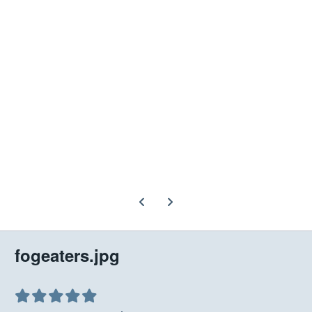
Previous carousel slide
Next carousel slide
fogeaters.jpg