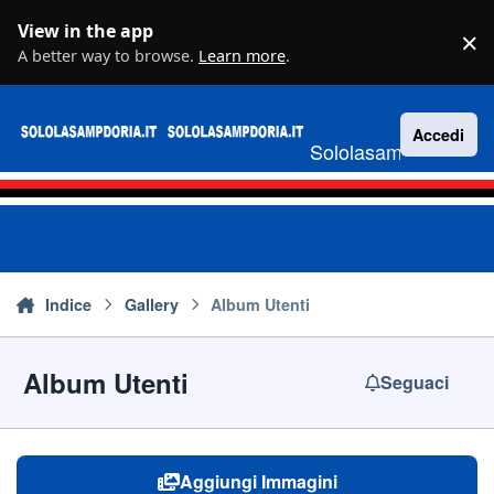
Vai al contenuto
View in the app
×
D
A better way to browse.
Learn more
.
Accedi
Sololasampdoria.it
Indice
Gallery
Album Utenti
Album Utenti
Seguaci
Aggiungi Immagini