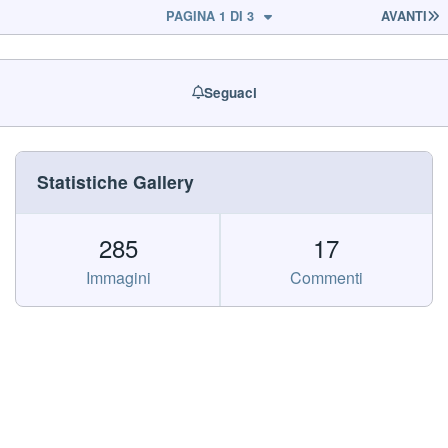
U
PAGINA 1 DI 3
AVANTI
Seguaci
Statistiche Gallery
285
17
Immagini
Commenti